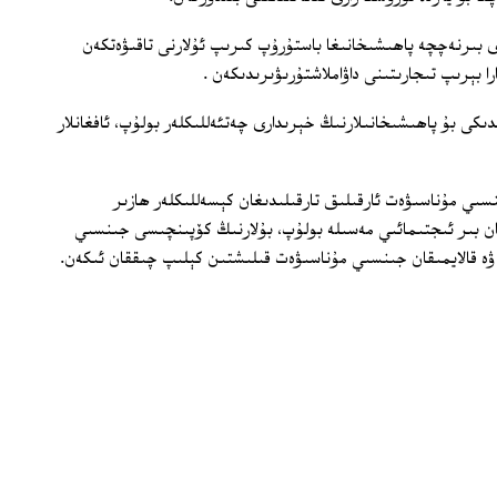
 بىرنەچچە پاھىشىخانىغا باستۇرۇپ كىرىپ ئۇلارنى تاقىۋەتكەن
را بېرىپ تىجارىتىنى داۋاملاشتۇرىۋىرىدىكەن .
دىكى بۇ پاھىشىخانىلارنىڭ خېرىدارى چەتئەللىكلەر بولۇپ، ئافغانلار
نسىي مۇناسىۋەت ئارقىلىق تارقىلىدىغان كېسەللىكلەر ھازىر
قان بىر ئىجتىمائىي مەسىلە بولۇپ، بۇلارنىڭ كۆپىنچىسى جىنسىي
ۋە قالايمىقان جىنسىي مۇناسىۋەت قىلىشتىن كېلىپ چىققان ئىكەن.