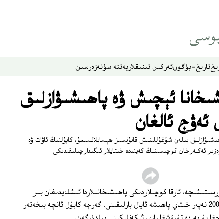
ىخ
تارىخ-بۈگۈن
ئەركىن تىنىقلار
يەتتە سۇ
نەزەر
سىن
ىشىخانا ئېچىش ۋە پاھىشىۋازلىق
ئەۋج ئالغان
ھىشىۋازلىق بىلەن شۇغۇللىنىش قانۇنسىز ھېسابلانسىمۇ، كابۇلنىڭ ئاۋات ۋە
ەزىر ئەكبەرخان كوچىسىنىڭ كەينىدە خىتايلار ئىگىدارچىلىقىدىكى
سىتىشىچە، ئارقا كوچىلاردىكى پاھىشىخانىلاردا ئىشلەيدىغان بىر
خىتاي پاھىشە، ھازىر كابۇلنىڭ ئۆزىدىلا 200 نەپەر خىتاي پاھىشە ئايال بارلىقىنى، گەرچە كابۇل ئانچە بىخەتەر
قا بۇ يەردە تۇرۇشقا رازى ئىكەنلىكىنى بىلدۈرگەن.