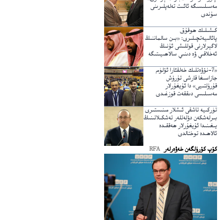
مەسىلىسىگە ئائىت تەلەپلىرىنى
سۇندى
كىشىلىك ھوقۇق
پائالىيەتچىلىرى: «بىن سالماننىڭ
لاگېرلارنى قوللىشى ئۇنىڭ
ئەخلاقىي ۋە دىنىي سالاھىيىتىگە
خىلاپ»
«7-نۆۋەتلىك خەلقئارا ئۆلۈم
جازاسىغا قارشى تۇرۇش
قۇرۇلتىيى» دا ئۇيغۇرلار
مەسىلىسى دىققەت قوزغىدى
تۈركىيە تاشقى ئىشلار مىنىستىرى
بىرلەشكەن دۆلەتلەر تەشكىلاتىنىڭ
يىغىنىدا ئۇيغۇرلار ھەققىدە
ئالاھىدە توختالدى
كۆپ كۆرۈلگەن خەۋەرلەر
RFA