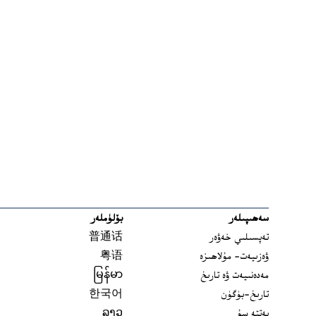
سەھىپىلەر
بۆلۈملەر
تەپسىلىي خەۋەر
普通话
ۋەزىيەت- مۇلاھىزە
粤语
مەدەنىيەت ۋە تارىخ
မြန်မာ
تارىخ-بۈگۈن
한국어
يەتتە سۇ
ລາວ