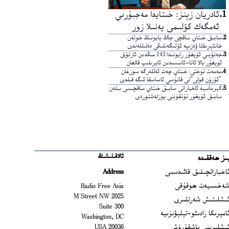
1
.
ئادريان زېنز: خىتايدا مەجبۇرىي
ئەمگەك كۆلىمى يەنىلا زور
2
.
سابىق خىتاي ساقچى جاڭ يابونىڭ خوتەن
خانئېرىقتا ۋەزىپە ئۆتىگەنلىكى دەلىللەندى
3
.
جەنۇبىي ئۇيغۇر رايونىدا 143 مىڭدىن ئارتۇق
ئويغۇر بالا ئاتا-ئانىسىدىن ئايرىلىپ قالغان
4
.
مەمەت توختى: خىتاي چەت ئەللەرگە سوزغان
”ئۇزۇن قولى“نى قانۇنىي ئاساسقا ئىگە قىلدى
5
.
گېرمانىيە ئاخباراتى سابىق خىتاي ساقچىسى بىلەن
سابىق ئۇيغۇر تۇتقۇننى يۈزلەشتۈردى
ئالاقىلىشىڭ
ىز ھەققىدە
Ope
اخباراتچىلىق قائىدىسى
Address
Open
ەخسىيەت ھوقۇقى
Radio Free Asia
2025 M Street NW
Op
ىشلىتىش شەرتلىرى
Suite 300
Opens
امېرىكا رادىئو-تېلېۋىزىيە
Washington, DC
ىشلىرىنى باشقۇرۇش
20036 USA