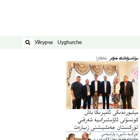
Уйғурчә
Uyghurche
ئىزدەش
ﻣﯘﻧﺎﺳﯩﯟﻩﺗﻠﯩﻚ ﺧﻪﯞﻩﺭ
خەلقئارا
مېلبورندىكى ئامېرىكا باش
كونسۇلى ئاۋستىرالىيە شەرقىي
تۈركسىتان جەمئىيىتىنى زىيارەت
قىلدى
تۈركىيە «ئىيى» پارتىيەسى
چاۋۇشئوغلۇغا «جازا لاگېرلىرى»