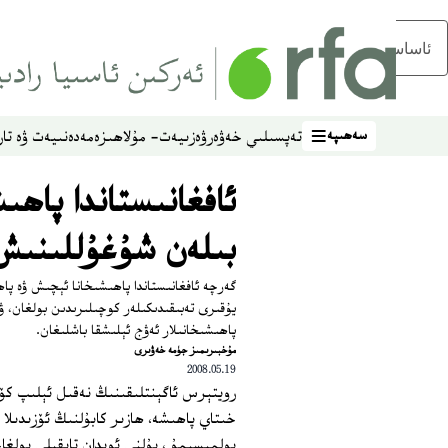
ئاساسلىق مەزمۇنغا ئاتلاڭ
سەھىپە
تەپسىلىي خەۋەر
ۋەزىيەت- مۇلاھىزە
مەدەنىيەت ۋە تار
سەھىپە
ئافغانىستاندا پاھ
بىلەن شۇغۇللىنىش 
گەرچە ئافغانىستاندا پاھىشىخانا ئېچىش ۋە پا
يۇقىرى تەبىقىدىكىلەر كوچىلىرىدىن بولغان، ۋ
پاھىشىخانىلار ئەۋج ئېلىشقا باشلىغان.
مۇخبىرىمىز جۈمە خەۋىرى
2008.05.19
رويتېرس ئاگېنتلىقىنىڭ نەقىل ئېلىپ كۆر
بولمىسىمۇ ، پۇلنى ئوبدان تاپقىلى بولغاچ