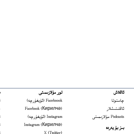
ئاڭلاش
تور مۇلازىمىتى
ب
ns in new window
چاستوتا
Faceboook (ئۇيغۇرچە)
ئ
s in new window
ئاڭلىتىشلار
Facebook (Кирилчә)
ش
ens in new window
Podcasts مۇلازىمىتى
Instagram (ئۇيغۇرچە)
ئ
 in new window
Instagram (Кирилчә)
ئ
بىز بۇ يەردە
Opens in new window
X (Twitter)
ئ