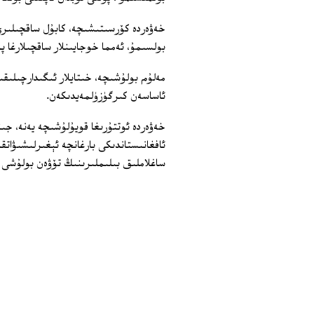
خەۋەردە كۆرسىتىشىچە، كابۇل ساقچىلىرى
بولسىمۇ، ئەمما خوجايىنلار ساقچىلارغا پا
مەلۇم بولۇشىچە، خىتايلار ئىگىدارچىلىقى
ئاساسەن كىرگۈزۈلمەيدىكەن.
خەۋەردە ئوتتۇرىغا قويۇلۇشىچە يەنە، جى
ئافغانىستاندىكى بارغانچە ئېغىرلىشىۋات
ساغلاملىق بىلىملىرىنىڭ تۆۋەن بولۇشى 