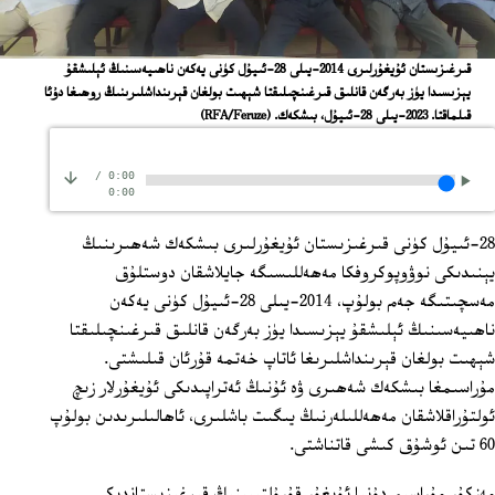
قىرغىزىستان ئۇيغۇرلىرى 2014-يىلى 28-ئىيۇل كۈنى يەكەن ناھىيەسىنىڭ ئېلىشقۇ
يېزىسىدا يۈز بەرگەن قانلىق قىرغىنچىلىقتا شېھىت بولغان قېرىنداشلىرىنىڭ روھىغا دۇئا
قىلماقتا. 2023-يىلى 28-ئىيۇل، بىشكەك.
(RFA/Feruze)
/
0:00
0:00
28-ئىيۇل كۈنى قىرغىزىستان ئۇيغۇرلىرى بىشكەك شەھىرىنىڭ
يېنىدىكى نوۋوپوكروفكا مەھەللىسىگە جايلاشقان دوستلۇق
مەسچىتىگە جەم بولۇپ، 2014-يىلى 28-ئىيۇل كۈنى يەكەن
ناھىيەسىنىڭ ئېلىشقۇ يېزىسىدا يۈز بەرگەن قانلىق قىرغىنچىلىقتا
شېھىت بولغان قېرىنداشلىرىغا ئاتاپ خەتمە قۇرئان قىلىشتى.
مۇراسىمغا بىشكەك شەھىرى ۋە ئۇنىڭ ئەتراپىدىكى ئۇيغۇرلار زىچ
ئولتۇراقلاشقان مەھەللىلەرنىڭ يىگىت باشلىرى، ئاھالىلىرىدىن بولۇپ
60 تىن ئوشۇق كىشى قاتناشتى.
مەزكۇر مۇراسىم دۇنيا ئۇيغۇر قۇرۇلتىيىنىڭ قىرغىزىستاندىكى