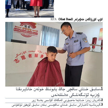
كۆپ كۆرۈلگەن خەۋەرلەر (Most Read)
RFA
1
.
سابىق خىتاي ساقچى جاڭ يابونىڭ خوتەن خانئېرىقتا
ۋەزىپە ئۆتىگەنلىكى دەلىللەندى
2
.
ئادريان زېنز: خىتايدا مەجبۇرىي ئەمگەك كۆلىمى يەنىلا زور
3
.
گېرمانىيە ئاخباراتى سابىق خىتاي ساقچىسى بىلەن سابىق ئۇيغۇر تۇتقۇننى