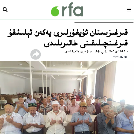
سەھىپە
ئىزد
ئاساسلىق مەزمۇنغا ئاتلاڭ
قىرغىزىستان ئۇيغۇرلىرى يەكەن ئېلىشقۇ
قىرغىنچىلىقىنى خاتىرىلىدى
بىشكەكتىن ئىختىيارىي مۇخبىرىمىز فېرۇزە تەييارلىدى
2023.07.31