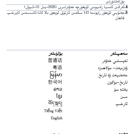
يۈزلەشتۈردى
4
.
ئەركىن ئاسىيا رادىيوسى ئۇيغۇرچە خەۋەرلىرى (2026-يىل 31-ئىيۇل)
5
.
جەنۇبىي ئۇيغۇر رايونىدا 143 مىڭدىن ئارتۇق ئويغۇر بالا ئاتا-ئانىسىدىن ئايرىلىپ
قالغان
سەھىپىلەر
بۆلۈملەر
تەپسىلىي خەۋەر
普通话
ۋەزىيەت- مۇلاھىزە
粤语
مەدەنىيەت ۋە تارىخ
မြန်မာ
تارىخ-بۈگۈن
한국어
يەتتە سۇ
ລາວ
سىن
ខ្មែរ
ئارخىپ
བོད་སྐད།
Tiếng Việt
English