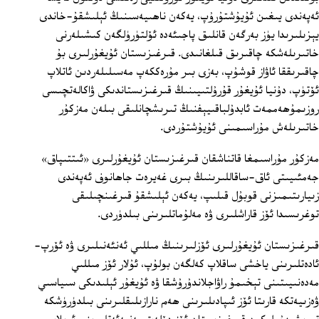
ئەپەندى يىغىن ئۇيۇشتۇرۇپ، يەكەن ناھىيەسىنىڭ ئېلىشقۇ-خاندى
يېزىلىرىدا يۈز بەرگەن قانلىق پاجىئەدە ئۆلتۈرۈلگەن كىشىلەرنى
خاتىرىلەشكە چاقىرىق قىلغانىدى. قىرغىزىستان ئۇيغۇرلىرى بۇ
چاقىرىققا ئاۋاز قوشۇپ، بەزى بىر مۇرەككەپ مەسىلىلەردىن ئاتلاپ
ئۆتۈپ، دۇنيا ئۇيغۇر قۇرۇلتىيىنىڭ قىرغىزىستاندىكى ۋاكالەتچىسى
روزىمۇھەممەت ئابدۇلباقىيېفنىڭ تىرىشچانلىقى بىلەن مەزكۇر
خاتىرىلەش مۇراسىمىنى ئۇيۇشتۇردى.
مەزكۇر مۇراسىمغا قاتناشقان قىرغىزىستان ئۇيغۇرلىرى «ئىتتىپاق»
جەمئىيىتى ئاق-ساقاللىرىنىڭ بىرى غەيرەت جاھانوف ئەپەندى
زىيارىتىمىزنى قوبۇل قىلىپ، يەكەن ئېلىشقۇ قىرغىنچىلىقى
توغرىسىدا ئۆز قاراشلىرى ۋە مەلۇماتلىرىنى بىلدۈردى.
قىرغىزىستان ئۇيغۇرلىرى ئۆزلىرىنىڭ مىللىي ئەنئەنىلىرى ۋە ئۆرپ-
ئادەتلىرىنى ياخشى ساقلاپ كەلگەن بولۇپ، ئۇلار ئۆز مىللىي
مەدەنىيىتىنى تېخىمۇ راۋاجلاندۇرۇشقا ۋە ئۇيغۇر ئېلىدىكى سىياسىي
ۋەزىيەتكە قارىتا ئۆز ئىپادىلىرىنى ھەم نارازىلىقلىرىنى بىلدۈرۈشكە