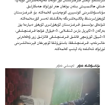
تىرىشىدۇ. لېكىن قىرغىزىستان ئۆز دۆلەت مەنپەئەتلىرىنى ئويلاپ،
خىتاي ھاكىمىيىتى بىلەن بولغان ھەر تۈرلۈك ھەمكارلىق
مۇناسىۋەتلىرىنى كۈنسېرى كۈچەيتىپ كەلمەكتە. بۇ، قىرغىزىستان
ئۇيغۇرلىرىنىڭ پائالىيەتلىرىگە بەلگىلىك تەسىر كۆرسەتمەكتە.
شۇنداق بولسىمۇ، قىرغىزىستان ئۇيغۇرلىرى ئۇيغۇر دىيارىدا يۈز
بەرگەن 5-ئاپرېل بارىن ئىنقىلابى، 5-فېۋرال غۇلجا قىرغىنچىلىقى،
5-ئىيۇل ئۈرۈمچى قانلىق قىرغىنچىلىقى قاتارلىق زور ۋەقەلەرنى
خاتىرىلەپ، قىرغىنچىلىققا، باستۇرۇشقا ئۇچرىغان قېرىنداشلىرىنى
تۈرلۈك شەكىلدە ياد ئېتىپ كەلمەكتە.
ﻣﯘﻧﺎﺳﯩﯟﻩﺗﻠﯩﻚ ﺧﻪﯞﻩﺭ
تەپسىلىي خەۋەر