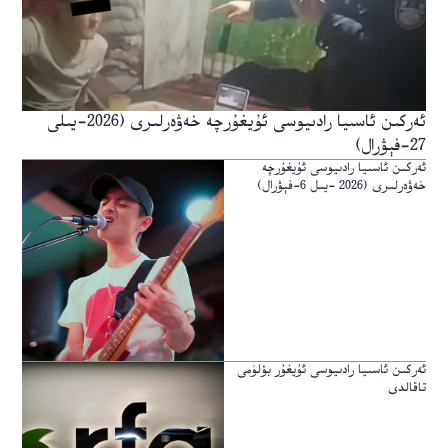
ئەركىن ئاسىيا رادىيوسى ئۇيغۇرچە خەۋەرلىرى (2026-يىلى
27-فېۋرال)
ئەركىن ئاسىيا رادىيوسى ئۇيغۇرچە
خەۋەرلىرى (2026 -يىل 6-فېۋرال)
ئەركىن ئاسىيا رادىيوسى ئۇيغۇر بۆلۈمى
تاقالدى