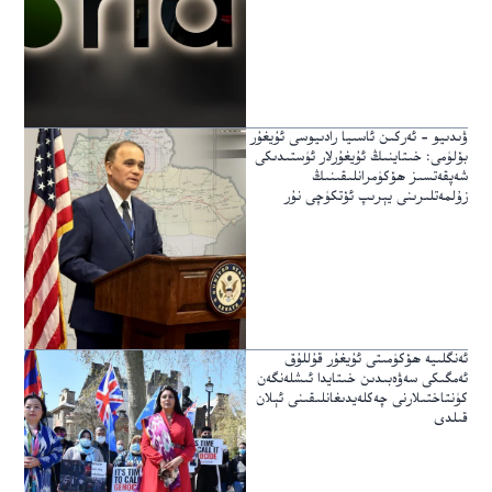
ۋىدىيو – ئەركىن ئاسىيا رادىيوسى ئۇيغۇر
بۆلۈمى: خىتاينىڭ ئۇيغۇرلار ئۈستىدىكى
شەپقەتسىز ھۆكۈمرانلىقىنىڭ
زۇلمەتلىرىنى يېرىپ ئۆتكۈچى نۇر
ئەنگلىيە ھۆكۈمىتى ئۇيغۇر قۇللۇق
ئەمگىكى سەۋەبىدىن خىتايدا ئىشلەنگەن
كۈنتاختىلارنى چەكلەيدىغانلىقىنى ئېلان
قىلدى