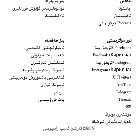
ئاڭلاش
بىز بۇ يەردە
 window
چاستوتا
توسۇقلىرىدىن ئۆتۈش قوراللىرى
ئاڭلىتىشلار
ئالاقىلىشىڭ
Podcasts مۇلازىمىتى
تور مۇلازىمىتى
بىز ھەققىدە
Opens in new window
Faceboook (ئۇيغۇرچە)
ئاخباراتچىلىق قائىدىسى
Opens in new window
Facebook (Кирилчә)
شەخسىيەت ھوقۇقى
Opens in new window
Instagram (ئۇيغۇرچە)
ئىشلىتىش شەرتلىرى
Opens in new window
Instagram (Кирилчә)
ئامېرىكا رادىئو-تېلېۋىزىيە
window
Opens in new window
X (Twitter)
ئىشلىرىنى باشقۇرۇش مۇدىرىيىتى
Opens in new window
Opens in new window
YouTube
ئامېرىكا ئاۋازى
Opens in new window
Telegram
ياردەم
Opens in new window
Threads
بەت قۇرۇلمىسى
RSS
مۇشتەرى بولۇڭ
خەۋەرلىرىڭىزنى ئەۋەتىڭ
© 2026 ئەركىن ئاسىيا رادىيوسى