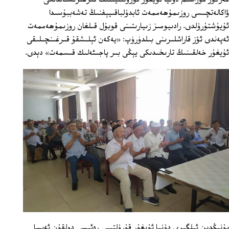
ۋاكالەتچىسى روزىمۇھەممەت ئابدۇلباقىيېفنىڭ تەشەببۇسىدا
ئۇيۇشتۇرۇلدى. رادىيومىز زىيارىتىنى قوبۇل قىلغان روزىمۇھەممەت
ئەپەندى ئۆز قاراشلىرىنى بىلدۈرۈپ: «يەكەن ئېلىشقۇ قىرغىنچىلىقى
ئۇيغۇر خەلقىنىڭ تارىخىدىكى يېڭى بىر پاجىئەلىك قىسمەت» دېدى.
بۇنىڭدىن ئىلگىرى دۇنيا ئۇيغۇر قۇرۇلتىيى رەئىسى دولقۇن ئەيسا