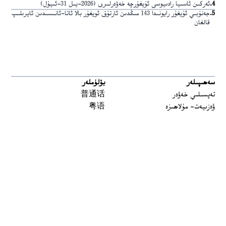
4
.
ئەركىن ئاسىيا رادىيوسى ئۇيغۇرچە خەۋەرلىرى (2026-يىل 31-ئىيۇل)
5
.
جەنۇبىي ئۇيغۇر رايونىدا 143 مىڭدىن ئارتۇق ئويغۇر بالا ئاتا-ئانىسىدىن ئايرىلىپ
قالغان
سەھىپىلەر
بۆلۈملەر
تەپسىلىي خەۋەر
普通话
ۋەزىيەت- مۇلاھىزە
粤语
مەدەنىيەت ۋە تارىخ
မြန်မာ
تارىخ-بۈگۈن
한국어
يەتتە سۇ
ລາວ
سىن
ខ្មែរ
ئارخىپ
བོད་སྐད།
Tiếng Việt
English
ئاڭلاش
بىز بۇ يەردە