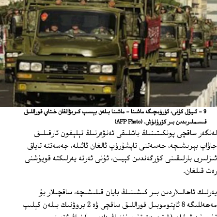
9 - ﺋﯩﻴﯘﻝ ﻛﯜﻧﻰ، ﺋﯜﺭﯛﻣﭽﯩﮕﻪ ﻣﺎﺷﯩﻨﺎ - ﻣﺎﺷﯩﻨﺎ ﺑﯩﻠﻪﻥ ﺑﯧﺴﯩﭗ ﻛﯩﺮﯨﯟﺍﺗﻘﺎﻥ ﺧﯩﺘﺎﻱ ﻗﻮﺭﺍﻟﻠﯩﻖ
ﻗﯩﺴﯩﻤﻠﯩﺮﯨﺪﯨﻦ ﺑﯩﺮ ﻛﯚﺭﯛﻧﯜﺵ.
(AFP Photo)
لەنگەر ساقچى پونكىتىنىڭ باشلىقى ئەنۋەرنىڭ تېلېفون ئارقىلىق
جاۋاپ بېرىشىچە، جەسەتنى تاپشۇرۇپ ئالغان ئائىلە، جەسەتتە تاياق
ئىزلىرى بارلىقىنى كۆرگەندىن كېيىن، ئۇنى ئەرتە يەرلىكتە قويۇشنى
رەت قىلغان.
يەرلىك ئاھالىلاردىن بىر كىشىنىڭ بايان قىلىشىچە، ساقچىلار بۇ
مەھەللىگە 8 ئاپتوموبىل قوراللىق ساقچى ۋە 2 بروۋنىك بىلەن كېلىپ