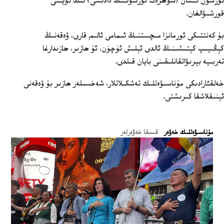
تۇرسۇن ئىشان (شۆھرەت تۇرسۇننىڭ دادىسى) نىڭ ئۆيىنى
قورشىۋالغان.
بۇ كەنتتىكى ئورمانزا مىچىىتنىڭ ئىمامى ئالىم قارى، ۋەقەنىڭ
كېڭىيىپ كېتىشىنىڭ ئالدى ئېلىش ئۈچۈن، ئۇ ھازىر، ھازىدارغا
تەربىيە بېرىۋاتقانلىقىنى بايان قىلدى.
خەلقئارادىكى مۇناسىۋەتلىك تەشكىلاتلار، شەخىسلەر ھازىر بۇ ۋەقەنى
ئېنىقلاشقا كىرىشتى.
ﻣﯘﻧﺎﺳﯩﯟﻩﺗﻠﯩﻚ ﺧﻪﯞﻩﺭ
قىسقا خەۋەرلەر