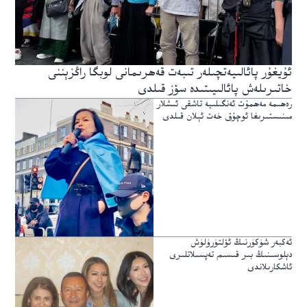
ئۇيغۇر پائالىيەتچىلەر تىبەت قەھرىمانى لوبگا راڭزېننى
خاتىرىلەش پائالىيىتىدە سۆز قىلدى
رەھىمە مەھمۇت ئەنگىلىيە تاشقى ئىشلار
مىنىستىرىغا ئوچۇق خەت ئېلان قىلدى
ئەكبەر شۈكۈرنىڭ ئۆلتۈرۈلۈش
دېلوسىنىڭ بىر قىسىم تەپسىلاتلىرى
ئاشكارىلاندى