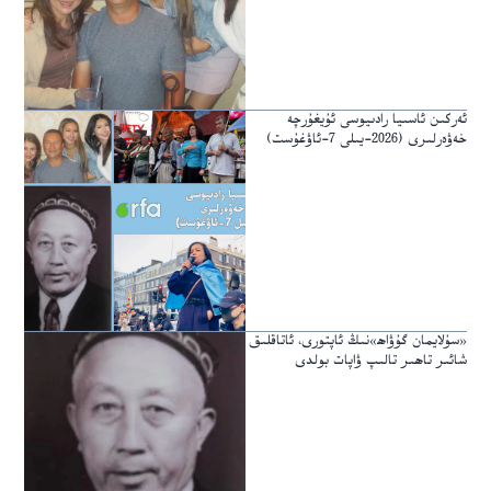
ئەركىن ئاسىيا رادىيوسى ئۇيغۇرچە
خەۋەرلىرى (2026-يىلى 7-ئاۋغۇست)
«سۇلايمان گۇۋاھ»نىڭ ئاپتورى، ئاتاقلىق
شائىر تاھىر تالىپ ۋاپات بولدى