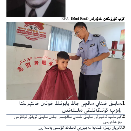
كۆپ كۆرۈلگەن خەۋەرلەر (Most Read)
RFA
1
.
سابىق خىتاي ساقچى جاڭ يابونىڭ خوتەن خانئېرىقتا
ۋەزىپە ئۆتىگەنلىكى دەلىللەندى
2
.
گېرمانىيە ئاخباراتى سابىق خىتاي ساقچىسى بىلەن سابىق ئۇيغۇر تۇتقۇننى
يۈزلەشتۈردى
3
.
ئادريان زېنز: خىتايدا مەجبۇرىي ئەمگەك كۆلىمى يەنىلا زور