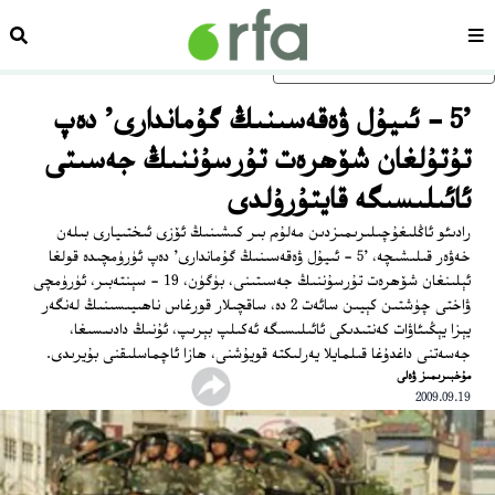
سەھىپە
ئىزد
ئاساسلىق مەزمۇنغا ئاتلاڭ
'5 - ئىيۇل ۋەقەسىنىڭ گۇماندارى' دەپ
تۇتۇلغان شۆھرەت تۇرسۇننىڭ جەسىتى
ئائىلىسىگە قايتۇرۇلدى
رادىئو ئاڭلىغۇچىلىرىمىزدىن مەلۇم بىر كىشىنىڭ ئۆزى ئىختىيارى بىلەن
خەۋەر قىلىشىچە، '5 - ئىيۇل ۋەقەسىنىڭ گۇماندارى' دەپ ئۈرۈمچىدە قولغا
ئېلىنغان شۆھرەت تۇرسۇننىڭ جەسىتىنى، بۈگۈن، 19 - سېنتەبىر، ئۈرۈمچى
ۋاختى چۈشتىن كېيىن سائەت 2 دە، ساقچىلار قورغاس ناھىيىسىنىڭ لەنگەر
يېزا يېڭىئاۋات كەنتىدىكى ئائىلىسىگە ئەكىلپ بېرىپ، ئۇنىڭ دادىىسىغا،
جەسەتنى داغدۇغا قىلمايلا يەرلىكتە قويۇشنى، ھازا ئاچماسلىقنى بۇيرىدى.
ﻣﯘﺧﺒﯩﺮﯨﻤﯩﺰ ﯞﻩﻟﻰ
2009.09.19