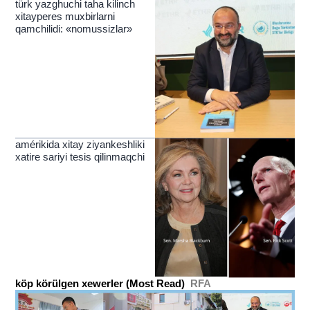
türk yazghuchi taha kilinch
xitayperes muxbirlarni
qamchilidi: «nomussizlar»
amérikida xitay ziyankeshliki
xatire sariyi tesis qilinmaqchi
köp körülgen xewerler (Most Read)
RFA