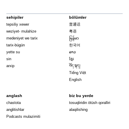
sehipiler
bölümler
tepsiliy xewer
普通话
weziyet- mulahize
粤语
medeniyet we tarix
မြန်မာ
tarix-bügün
한국어
yette su
ລາວ
sin
ខ្មែរ
arxip
བོད་སྐད།
Tiếng Việt
English
anglash
biz bu yerde
Opens in 
chastota
tosuqliridin ötüsh qoralliri
anglitishlar
alaqilishing
Podcasts mulazimiti