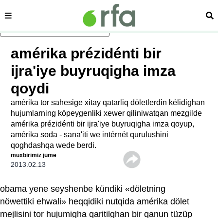
sehipe
izd
asasliq mezmungha atlang
amérika prézidénti bir
ijra'iye buyruqigha imza
qoydi
amérika tor sahesige xitay qatarliq döletlerdin kélidighan
hujumlarning köpeygenliki xewer qiliniwatqan mezgilde
amérika prézidénti bir ijra'iye buyruqigha imza qoyup,
amérika soda - sana'iti we intérnét qurulushini
qoghdashqa wede berdi.
muxbirimiz jüme
2013.02.13
obama yene seyshenbe kündiki «döletning
nöwettiki ehwali» heqqidiki nutqida amérika dölet
mejlisini tor hujumigha qaritilghan bir qanun tüzüp