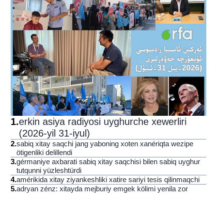
1
.
erkin asiya radiyosi uyghurche xewerliri
(2026-yil 31-iyul)
2
.
sabiq xitay saqchi jang yaboning xoten xanériqta wezipe
ötigenliki delillendi
3
.
gérmaniye axbarati sabiq xitay saqchisi bilen sabiq uyghur
tutqunni yüzleshtürdi
4
.
amérikida xitay ziyankeshliki xatire sariyi tesis qilinmaqchi
5
.
adryan zénz: xitayda mejburiy emgek kölimi yenila zor