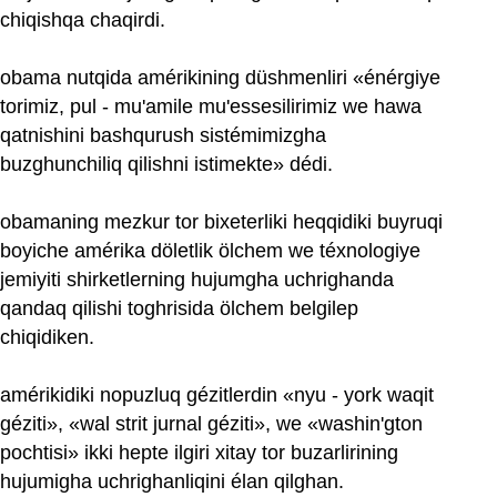
chiqishqa chaqirdi.
obama nutqida amérikining düshmenliri «énérgiye
torimiz, pul - mu'amile mu'essesilirimiz we hawa
qatnishini bashqurush sistémimizgha
buzghunchiliq qilishni istimekte» dédi.
obamaning mezkur tor bixeterliki heqqidiki buyruqi
boyiche amérika döletlik ölchem we téxnologiye
jemiyiti shirketlerning hujumgha uchrighanda
qandaq qilishi toghrisida ölchem belgilep
chiqidiken.
amérikidiki nopuzluq gézitlerdin «nyu - york waqit
géziti», «wal strit jurnal géziti», we «washin'gton
pochtisi» ikki hepte ilgiri xitay tor buzarlirining
hujumigha uchrighanliqini élan qilghan.