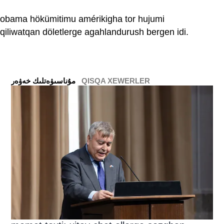
obama hökümitimu amérikigha tor hujumi
qiliwatqan döletlerge agahlandurush bergen idi.
QISQA XEWERLER
ﻣﯘﻧﺎﺳﯩﯟﻩﺗﻠﯩﻚ ﺧﻪﯞﻩﺭ