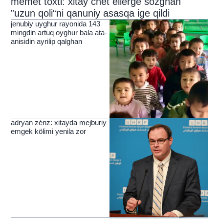
memet toxti: xitay chet ellerge sozghan
”uzun qoli“ni qanuniy asasqa ige qildi
jenubiy uyghur rayonida 143
mingdin artuq oyghur bala ata-
anisidin ayrilip qalghan
adryan zénz: xitayda mejburiy
emgek kölimi yenila zor