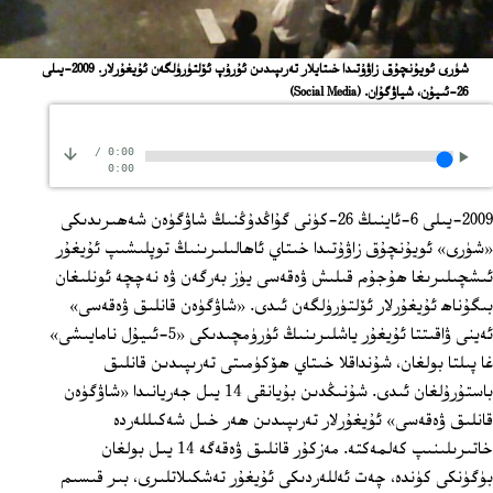
شۈرى ئويۇنچۇق زاۋۇتىدا خىتايلار تەرىپىدىن ئۇرۇپ ئۆلتۈرۈلگەن ئۇيغۇرلار. 2009-يىلى
26-ئىيۇن، شياۋگۇان.
(Social Media)
/
0:00
0:00
2009-يىلى 6-ئاينىڭ 26-كۈنى گۇاڭدۇڭنىڭ شاۋگۈەن شەھىرىدىكى
«شۈرى» ئويۇنچۇق زاۋۇتىدا خىتاي ئاھالىلىرىنىڭ توپلىشىپ ئۇيغۇر
ئىشچىلىرىغا ھۇجۇم قىلىش ۋەقەسى يۈز بەرگەن ۋە نەچچە ئونلىغان
بىگۇناھ ئۇيغۇرلار ئۆلتۈرۈلگەن ئىدى. «شاۋگۈەن قانلىق ۋەقەسى»
ئەينى ۋاقىتتا ئۇيغۇر ياشلىرىنىڭ ئۈرۈمچىدىكى «5-ئىيۇل نامايىشى»
غا پىلتا بولغان، شۇنداقلا خىتاي ھۆكۈمىتى تەرىپىدىن قانلىق
باستۇرۇلغان ئىدى. شۇنىڭدىن بۇيانقى 14 يىل جەريانىدا «شاۋگۈەن
قانلىق ۋەقەسى» ئۇيغۇرلار تەرىپىدىن ھەر خىل شەكىللەردە
خاتىرىلىنىپ كەلمەكتە. مەزكۇر قانلىق ۋەقەگە 14 يىل بولغان
بۈگۈنكى كۈندە، چەت ئەللەردىكى ئۇيغۇر تەشكىلاتلىرى، بىر قىسىم