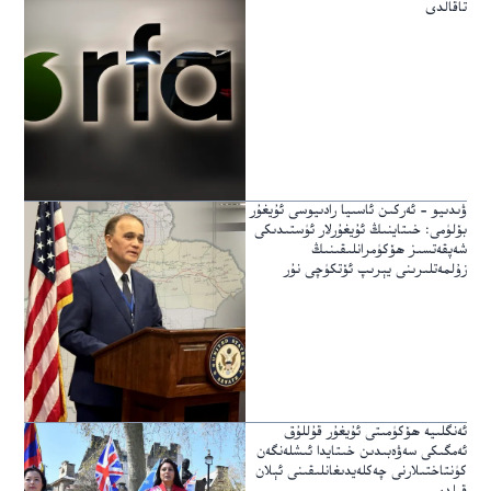
تاقالدى
ۋىدىيو – ئەركىن ئاسىيا رادىيوسى ئۇيغۇر
بۆلۈمى: خىتاينىڭ ئۇيغۇرلار ئۈستىدىكى
شەپقەتسىز ھۆكۈمرانلىقىنىڭ
زۇلمەتلىرىنى يېرىپ ئۆتكۈچى نۇر
ئەنگلىيە ھۆكۈمىتى ئۇيغۇر قۇللۇق
ئەمگىكى سەۋەبىدىن خىتايدا ئىشلەنگەن
كۈنتاختىلارنى چەكلەيدىغانلىقىنى ئېلان