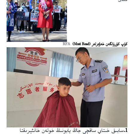
قىلدى
كۆپ كۆرۈلگەن خەۋەرلەر (Most Read)
RFA
1
.
سابىق خىتاي ساقچى جاڭ يابونىڭ خوتەن خانئېرىقتا