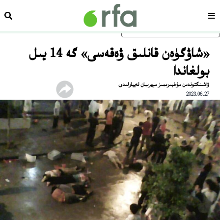
سەھىپە
ئىزد
ئاساسلىق مەزمۇنغا ئاتلاڭ
«شاۋگۈەن قانلىق ۋەقەسى» گە 14 يىل
بولغاندا
ۋاشىنگتوندىن مۇخبىرىمىز مېھرىبان تەييارلىدى
2023.06.27