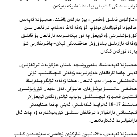
توغرىسىدىكى كىتابىنى يېقىندا نەشرگە بەرگەن.
«شاۋگۈەن قانلىق ۋەقەسى» يۈز بەرگەن ۋاقىتتا، ھەبىبۇللا ئەپەندى
خاڭجۇدا ئوقۇۋاتقان بولۇپ، ئۇ ۋەقە ئەڭ دەسلەپ تارقالغان سىن
كۆرۈنۈشلىرىنى ۋە ئۇيغۇرچە تور بېكەتلىرىدە تارقالغان بۇ قانلىق
ۋەقەگە نارازىلىق بىلدۈرۈش ھەققىدىكى ئېلان-چاقىرىقلارنى شۇ
يەردە كۆرگەن ئىكەن.
ھەبىبۇللا ئەپەندىنىڭ بىلدۈرۈشىچە، خىتاي ھۆكۈمەت تاراتقۇلىرى
ئەينى چاغدا تارقاتقان خەۋەرلىرىدە ۋەقەنى كىچىكلىتىپ، ئۇنى
«ئادەتتىكى ماجىرا» دەپ ئاتىغان، ھەتتا ۋەقەدە ئۆلگۈچىلەرنىڭ
ھەقىقىي سانىنىمۇ يوشۇرغان. ھالبۇكى، نەق مەيدان كۆرۈنۈشلىرى
ئىنتايىن قەبىھ ۋە ئېچىنىشلىق بولۇپ، ئۆلتۈرۈلگەن ئۇيغۇرلار
سانىنىڭ 17-18 ئەتراپىدا ئىكەنلىكى، ئەينى چاغدا خىتايدىكى
ئىجتىمائىي تاراتقۇلاردا تارقالغان سىنلىق كۆرۈنۈشلەردە ۋە چەت ئەل
تاراتقۇلىرىدا ئاشكارىلانغان.
ھەبىبۇللا ئەپەندى، «26-ئىيۇن شاۋگۈەن ۋەقەسى» سەۋەبىدىن كېلىپ