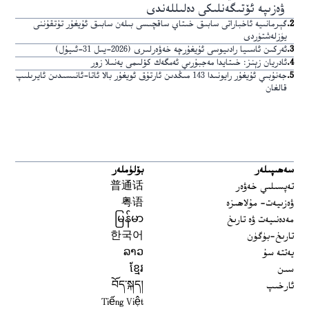
ۋەزىپە ئۆتىگەنلىكى دەلىللەندى
2
.
گېرمانىيە ئاخباراتى سابىق خىتاي ساقچىسى بىلەن سابىق ئۇيغۇر تۇتقۇننى
يۈزلەشتۈردى
3
.
ئەركىن ئاسىيا رادىيوسى ئۇيغۇرچە خەۋەرلىرى (2026-يىل 31-ئىيۇل)
4
.
ئادريان زېنز: خىتايدا مەجبۇرىي ئەمگەك كۆلىمى يەنىلا زور
5
.
جەنۇبىي ئۇيغۇر رايونىدا 143 مىڭدىن ئارتۇق ئويغۇر بالا ئاتا-ئانىسىدىن ئايرىلىپ
قالغان
سەھىپىلەر
بۆلۈملەر
تەپسىلىي خەۋەر
普通话
ۋەزىيەت- مۇلاھىزە
粤语
مەدەنىيەت ۋە تارىخ
မြန်မာ
تارىخ-بۈگۈن
한국어
يەتتە سۇ
ລາວ
سىن
ខ្មែរ
ئارخىپ
བོད་སྐད།
Tiếng Việt