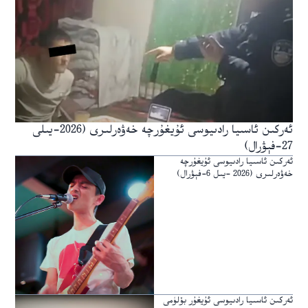
ئەركىن ئاسىيا رادىيوسى ئۇيغۇرچە خەۋەرلىرى (2026-يىلى
27-فېۋرال)
ئەركىن ئاسىيا رادىيوسى ئۇيغۇرچە
خەۋەرلىرى (2026 -يىل 6-فېۋرال)
ئەركىن ئاسىيا رادىيوسى ئۇيغۇر بۆلۈمى