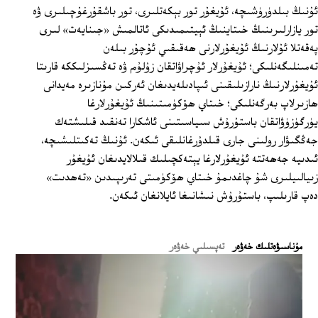
ئۇنىڭ بىلدۈرۈشىچە، ئۇيغۇر تور بېكەتلىرى، تور باشقۇرغۇچىلىرى ۋە
تور يازارلىرىنىڭ خىتاينىڭ ئېيتىمىدىكى ئاتالمىش «جىنايەت» لىرى
پەقەتلا ئۇلارنىڭ ئۇيغۇرلارنى ھەقىقىي ئۇچۇر بىلەن
تەمىنلىگەنلىكى؛ ئۇيغۇرلار ئۇچراۋاتقان زۇلۇم ۋە تەڭسىزلىككە قارىتا
ئۇيغۇرلارنىڭ نارازىلىقىنى ئىپادىلەيدىغان ئەركىن مۇنازىرە مەيدانى
ھازىرلاپ بەرگەنلىكى؛ خىتاي ھۆكۈمىتىنىڭ ئۇيغۇرلارغا
يۈرگۈزۈۋاتقان باستۇرۇش سىياسىتىنى ئاشكارا تەنقىد قىلىشتەك
جەڭگىۋار رولىنى جارى قىلدۇرغانلىقى ئىكەن. ئۇنىڭ تەكىتلىشىچە،
ئىدىيە جەھەتتە ئۇيغۇرلارغا يېتەكچىلىك قىلالايدىغان ئۇيغۇر
زىيالىيلىرى شۇ چاغدىمۇ خىتاي ھۆكۈمىتى تەرىپىدىن «تەھدىت»
دەپ قارىلىپ، باستۇرۇش نىشانىغا ئايلانغان ئىكەن.
ﻣﯘﻧﺎﺳﯩﯟﻩﺗﻠﯩﻚ ﺧﻪﯞﻩﺭ
تەپسىلىي خەۋەر