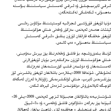
ئىرقىي ئايرىمىچىلىق ۋە ئىرقىي كەمسىتىش سىياسىتىنىڭ بىۋاسىتە
مەھسۇلى» ئىكەنلىكى تەكىتلەنگەن.
دۇنيا ئۇيغۇر قۇرۇلتىيى ئىجرائىيە كومىتېتىنىڭ مۇئاۋىن رەئىسى
ئېلشات ھەسەن ئەپەندى، مەزكۇر ۋەقەنى خىتاي ھۆكۈمىتىنىڭ
ئۇيغۇر خەلقىگە قاراتقان ئۇزۇن يىللىق «ئىرقىي كەمسىتىش
سىياسىتىنىڭ مەھسۇلى» دەپ ئاتىدى.
ئۇنىڭ بىلدۈرۈشىچە، بۇ قانلىق ۋەقەلەرنىڭ يۈز بېرىش سەۋەبىنى،
خىتاي ھۆكۈمىتىنىڭ ئۇزۇن مەزگىللەردىن بۇيان ئۇيغۇرلارنى
كەمسىتىدىغان ۋە دۈشمەن قىلىپ كۆرسىتىدىغان غەرەزلىك
تەشۋىقاتى، شۇنداقلا 2000-يىللاردىن باشلانغان ئۇيغۇر ياشلىرىنى ئۆز
يۇرتلىرىدىن ئايرىپ، خىتاي ئۆلكىلىرىدىكى زاۋۇتلاردا ئەرزان ئەمگەك
كۈچىگە ئايلاندۇرۇش دولقۇنىدىن ئىزدەش كېرەك ئىكەن.
شىۋىتسارىيەدە ياشاۋاتقان ھەبىبۇللا ئىزچى ئەپەندى، 2009-يىلى 26-
ئىيۇندا يۈز بەرگەن «شاۋگۈەن قانلىق ۋەقەسى» ۋە «5-ئىيۇل
ئۈرۈمچى قىرغىنچىلىقى» ھەققىدە ئۆزى شاھىت بولغان ئەھۋاللار