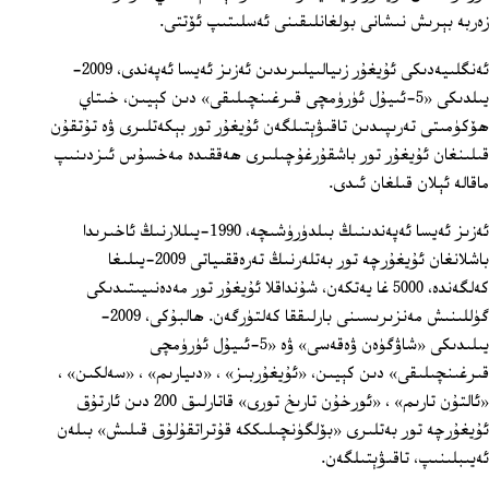
زەربە بېرىش نىشانى بولغانلىقىنى ئەسلىتىپ ئۆتتى.
ئەنگلىيەدىكى ئۇيغۇر زىيالىيلىرىدىن ئەزىز ئەيسا ئەپەندى، 2009-
يىلدىكى «5-ئىيۇل ئۈرۈمچى قىرغىنچىلىقى» دىن كېيىن، خىتاي
ھۆكۈمىتى تەرىپىدىن تاقىۋېتىلگەن ئۇيغۇر تور بېكەتلىرى ۋە تۇتقۇن
قىلىنغان ئۇيغۇر تور باشقۇرغۇچىلىرى ھەققىدە مەخسۇس ئىزدىنىپ
ماقالە ئېلان قىلغان ئىدى.
ئەزىز ئەيسا ئەپەندىنىڭ بىلدۈرۈشىچە، 1990-يىللارنىڭ ئاخىرىدا
باشلانغان ئۇيغۇرچە تور بەتلەرنىڭ تەرەققىياتى 2009-يىلىغا
كەلگەندە، 5000 غا يەتكەن، شۇنداقلا ئۇيغۇر تور مەدەنىيىتىدىكى
گۈللىنىش مەنزىرىسىنى بارلىققا كەلتۈرگەن. ھالبۇكى، 2009-
يىلىدىكى «شاۋگۈەن ۋەقەسى» ۋە «5-ئىيۇل ئۈرۈمچى
قىرغىنچىلىقى» دىن كېيىن، «ئۇيغۇربىز» ، «دىيارىم» ، «سەلكىن» ،
«ئالتۇن تارىم» ، «ئورخۇن تارىخ تورى» قاتارلىق 200 دىن ئارتۇق
ئۇيغۇرچە تور بەتلىرى «بۆلگۈنچىلىككە قۇتراتقۇلۇق قىلىش» بىلەن
ئەيىبلىنىپ، تاقىۋېتىلگەن.