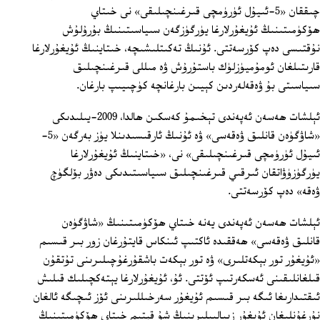
چىققان «5-ئىيۇل ئۈرۈمچى قىرغىنچىلىقى» نى خىتاي
ھۆكۈمىتىنىڭ ئۇيغۇرلارغا يۈرگۈزگەن سىياسىتىنىڭ بۇرۇلۇش
نۇقتىسى دەپ كۆرسەتتى. ئۇنىڭ تەكىتلىشىچە، خىتاينىڭ ئۇيغۇرلارغا
قارىتىلغان ئومۇميۈزلۈك باستۇرۇش ۋە مىللى قىرغىنچىلىق
سىياسىتى بۇ ۋەقەلەردىن كېيىن بارغانچە كۈچىيىپ بارغان.
ئېلشات ھەسەن ئەپەندى تېخىمۇ كەسكىن ھالدا، 2009-يىلىدىكى
«شاۋگۈەن قانلىق ۋەقەسى» ۋە ئۇنىڭ ئارقىسىدىنلا يۈز بەرگەن «5-
ئىيۇل ئۈرۈمچى قىرغىنچىلىقى» نى، «خىتاينىڭ ئۇيغۇرلارغا
يۈرگۈزۈۋاتقان ئىرقىي قىرغىنچىلىق سىياسىتىدىكى دەۋر بۆلگۈچ
ۋەقە» دەپ كۆرسەتتى.
ئېلشات ھەسەن ئەپەندى يەنە خىتاي ھۆكۈمىتىنىڭ «شاۋگۈەن
قانلىق ۋەقەسى» ھەققىدە ئاكتىپ ئىنكاس قايتۇرغان زور بىر قىسىم
«ئۇيغۇر تور بېكەتلىرى» ۋە تور بېكەت باشقۇرغۇچىلىرىنى تۇتقۇن
قىلغانلىقىنى ئەسكەرتىپ ئۆتتى. ئۇ، ئۇيغۇرلارغا يېتەكچىلىك قىلىش
ئىقتىدارىغا ئىگە بىر قىسىم ئۇيغۇر سەرخىللىرىنى ئۆز ئىچىگە ئالغان
نۇرغۇنلىغان ئۇيغۇر زىيالىيلىرىنىڭ شۇ قېتىم خىتاي ھۆكۈمىتىنىڭ