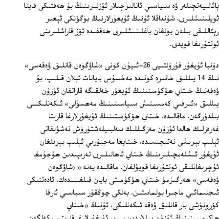
پائالىيەتچىلەر ۋە سىياسىي ئانالىزچىلار ئۆزلىرىنىڭ بۇ ھەقتىكى قايتا
ئويلىنىشلىرى، شۇنداقلا ئۇنىڭ ئۇيغۇرلارنىڭ بۈگۈنكى ئېغىر
رېئاللىقى بىلەن بولغان باغلىنىشلىرى ھەققىدە ئۆز قاراشلىرىنى
ئوتتۇرىغا قويدى.
دۇنيا ئۇيغۇر قۇرۇلتىيى 26-ئىيۇن كۈنى «شاۋگۈەن قانلىق ۋەقەسى»
نىڭ 14 يىللىق خاتىرە كۈنىدە مەخسۇس بايانات ئېلان قىلىپ، بۇ
ۋەقەنىڭ خىتاي ھۆكۈمىتىنىڭ ئۇيغۇر خەلقىگە قاراتقان ئۇزۇن
يىللىق «ئىرقىي كەمسىتىش سىياسىتىنىڭ مەھسۇلى» ئىكەنلىكىنى
بىلدۈرگەن. ماقالىدە، خىتاي ھۆكۈمىتىنىڭ ئۇيغۇرلارغا قارىتا
غەرەزلىك ھالدا ئۇزۇن مەزگىللىك سەلبىيلەشتۈرۈش تەشۋىقاتى
ئېلىپ بېرىشى نەتىجىسىدە، خىتايغا مەجبۇرىي ئېلىپ بېرىلغان
ئۇيغۇر ئىشلەمچىلىرىنىڭ خىتاي ئاھالىلىرى تەرىپىدىن ھۇجۇمغا
ئۇچرىغانلىقى ئوتتۇرىغا قويۇلغان. ماقالىدە يەنە « ‹شاۋگۈەن
ۋەقەسى» ھەرگىزمۇ خىتاي ھۆكۈمىتى بايان قىلغىنىدەك، ئادەتتىكى
ئىجتىمائىي ماجىرا بولماستىن، بەلكى چوڭقۇر سىياسىي ئارقا
كۆرۈنۈشى بار قانلىق ۋەقە ئىكەنلىكى، ئۇنىڭ «خىتاي
ھاكىمىيىتىنىڭ ئۇزۇن يىللاردىن بېرى ئۇيغۇرلارغا قارىتىپ كەلگەن