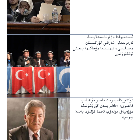
ئىستانبۇلدا «ژۇرنالىستلارنىڭ
نەزىرىدىكى شەرقىي تۈركىستان
مەسىلىسى» تېمىسىدا مۇھاكىمە يىغىنى
ئۆتكۈزۈلدى
دوكتور ئاسپىرانت تاھىر مۇتەللىپ
قاھىرى: «دادام بىلەن كۆرۈشۈشكە
مۇۋەپپەق بولدۇم، ئەمما كۆڭلۈم يەنىلا
يېرىم»