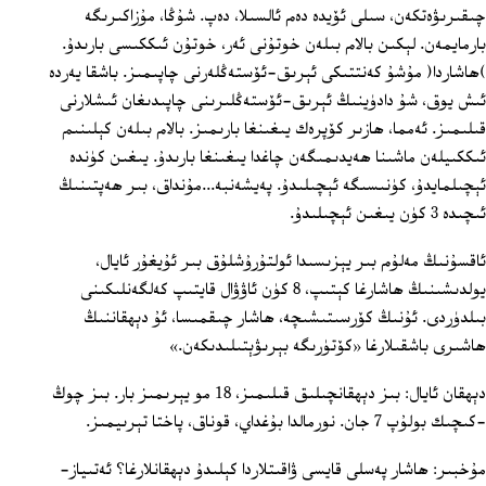
چىقىرىۋەتكەن، سىلى ئۆيدە دەم ئالسىلا، دەپ. شۇڭا، مۇزاكىرىگە
بارمايمەن. لېكىن بالام بىلەن خوتۇنى ئەر، خوتۇن ئىككىسى بارىدۇ.
)ھاشاردا( مۇشۇ كەنتتىكى ئېرىق-ئۆستەڭلەرنى چاپىمىز. باشقا يەردە
ئىش يوق، شۇ دادۈينىڭ ئېرىق-ئۆستەڭلىرىنى چاپىدىغان ئىشلارنى
قىلىمىز. ئەمما، ھازىر كۆپرەك يىغىنغا بارىمىز. بالام بىلەن كېلىنىم
ئىككىيلەن ماشىنا ھەيدىمىگەن چاغدا يىغىنغا بارىدۇ. يىغىن كۈندە
ئېچىلمايدۇ، كۈنىسىگە ئېچىلىدۇ. پەيشەنبە...مۇنداق، بىر ھەپتىنىڭ
ئىچىدە 3 كۈن يىغىن ئېچىلىدۇ.
ئاقسۇنىڭ مەلۇم بىر يېزىسىدا ئولتۇرۇشلۇق بىر ئۇيغۇر ئايال،
يولدىشىنىڭ ھاشارغا كېتىپ، 8 كۈن ئاۋۋال قايتىپ كەلگەنلىكىنى
بىلدۈردى. ئۇنىڭ كۆرسىتىشىچە، ھاشار چىقمىسا، ئۇ دېھقاننىڭ
ھاشىرى باشقىلارغا «كۆتۈرىگە بېرىۋېتىلىدىكەن.»
دېھقان ئايال: بىز دېھقانچىلىق قىلىمىز، 18 مو يېرىمىز بار. بىز چوڭ
-كىچىك بولۇپ 7 جان. نورمالدا بۇغداي، قوناق، پاختا تېرىيمىز.
مۇخبىر: ھاشار پەسلى قايسى ۋاقىتلاردا كېلىدۇ دېھقانلارغا؟ ئەتىياز-