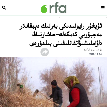
سەھىپە
ئىزد
ئاساسلىق مەزمۇنغا ئاتلاڭ
ئۇيغۇر رايونىدىكى يەرلىك دېھقانلار
مەجبۇرىي ئەمگەك-ھاشارنىڭ
داۋاملىشىۋاتقانلىقىنى بىلدۈردى
مۇخبىرىمىز ئەركىن
2016.11.14