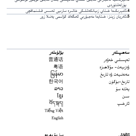
يۈزلەشتۈردى
4
.
ئامېرىكىدا خىتاي زىيانكەشلىكى خاتىرە سارىيى تەسىس قىلىنماقچى
5
.
ئادريان زېنز: خىتايدا مەجبۇرىي ئەمگەك كۆلىمى يەنىلا زور
سەھىپىلەر
بۆلۈملەر
تەپسىلىي خەۋەر
普通话
ۋەزىيەت- مۇلاھىزە
粤语
مەدەنىيەت ۋە تارىخ
မြန်မာ
تارىخ-بۈگۈن
한국어
يەتتە سۇ
ລາວ
سىن
ខ្មែរ
ئارخىپ
བོད་སྐད།
Tiếng Việt
English
ئاڭلاش
بىز بۇ يەردە