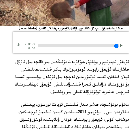
ھاشارغا مەجبۇرلىنىپ ئۆستەڭ چېپىۋاتقان ئۇيغۇر دېھقانلار. ئاقسۇ.
(Social Media)
/
0:00
0:00
ئۇيغۇر ئاپتونوم رايونلۇق ھۆكۈمەت بۇنىڭدىن بىر قانچە يىل ئاۋۋال
ھاشارنىڭ ئۇيغۇر رايونىدا ئومۇميۈزلۈك بىكار قىلىنىدىغانلىقىنى
ئېلان قىلغان. ئەمما ئوتتۇرىدىن نەچچە يىل ئۆتكەن بولسىمۇ، ئەمما
بۇ تۈزۈمنىڭ داۋاملىق ئىجرا قىلىنىۋاتقانلىقى، ئۇيغۇر دېھقانلىرىنىڭ
ئىزچىل ھاشارغا تۇتۇلۇۋاتقانلىقى بىر رېئاللىق.
مەلۇم بولۇشىچە، ھاشار بىكار قىلىنىش ئۇياقتا تۇرسۇن، يېقىنقى
يىللاردىن بېرى، بولۇپمۇ 2011‏-يىلدىن كېيىن تېخىمۇ كۈچەيگەن.
دۈشەنبە كۈنى، ئۇيغۇر رايونىنىڭ خوتەن ۋىلايىتىدە ئولتۇرۇشلۇق
بىر پېشقەدەم دېھقان، ھاشارنىڭ داۋاملىشىۋاتقانلىقىنى، ئۇنىڭغا