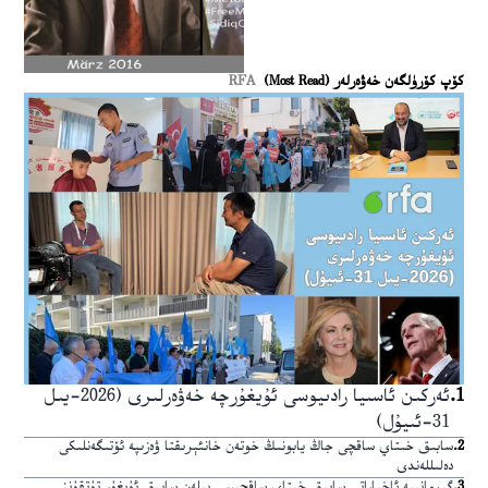
كۆپ كۆرۈلگەن خەۋەرلەر (Most Read)
RFA
1
.
ئەركىن ئاسىيا رادىيوسى ئۇيغۇرچە خەۋەرلىرى (2026-يىل
31-ئىيۇل)
2
.
سابىق خىتاي ساقچى جاڭ يابونىڭ خوتەن خانئېرىقتا ۋەزىپە ئۆتىگەنلىكى
دەلىللەندى
3
.
گېرمانىيە ئاخباراتى سابىق خىتاي ساقچىسى بىلەن سابىق ئۇيغۇر تۇتقۇننى