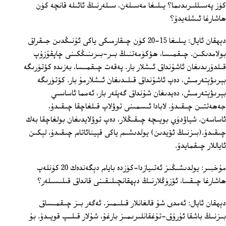
كۈز پەسىللىرىدىما؟ يىلىغا مەسىلەن، سىلەرنىڭ ئائىلە قانچە كۈن
ھاشارغا ئىشلەيدۇ؟
دېھقان ئايال: يىلىغا 15-20 كۈن چىقارمىكى ياكى ئۇنىڭدىن جىقراق
بولامدىكىن. چىقمىسا، ھۆكۈمەتنىڭ بىر-بىرىنىڭكىنى چاپقۇزۇپ
قىلدۇرىدىغان ئاشۇنداق ئىشلار بار. پەقەت چىقمىسا، بەزىدە كۆتۈرىگە
بېرىۋېتەرمىش، دەپ ئاشۇنداق قىلىدىغان ئىشلارمۇ بار. كۆتۈرىگە
بېرىۋېتەرمىش، دەيدىغان شۇنداق گەپلەر بار، ئەمما ئاساسىي
جەھەتتىن چىقىدۇ. لابادا ئىسمىنى توۋلاپ قىلغاچقا چىقىدۇ،
ئاساسەن. شياۋدۈي بويىچە چىقىڭلار، دەپ توۋلايدىغان بولغاچقا بەك
چىقىدۇ.(بىزنىڭ ئۆيدىن) يولدىشىم ياكى قېينائاتام چىقىدۇ، لېكىن
ئاياللار چىقمايدۇ.
مۇخبىر: يولدىشىڭىز ئەتىيازدا-كۈزدە بايام دېگەندەك 20 كۈنلەپ
ھاشارغا چىقسا، ئۆزۈڭلارنىڭ دېھقانچىلىقىنى قانداق قىلىسىلەر؟
دېھقان ئايال: ئەمدى شۇ قالغانلار قىلىمىز. ئەگەر بىز چىقمىساق
بىزنىڭ باشقا ئۇرۇق-تۇغقانلىرىمىز بارغۇ، شۇلار قىلىپ قويىدۇ. بۇ