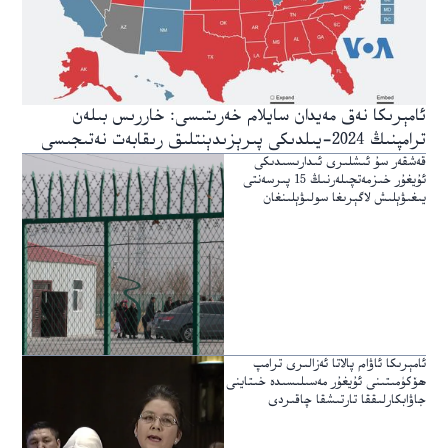
ئامېرىكا نەق مەيدان سايلام خەرىتىسى: خاررىس بىلەن
ترامپنىڭ 2024-يىلدىكى پىرېزىدېنتلىق رىقابەت نەتىجىسى
قەشقەر سۇ ئىشلىرى ئىدارىسىدىكى
ئۇيغۇر خىزمەتچىلەرنىڭ 15 پىرسەنتى
يىغىۋېلىش لاگېرىغا سولىۋېلىنغان
ئامېرىكا ئاۋام پالاتا ئەزالىرى ترامپ
ھۆكۈمىتىنى ئۇيغۇر مەسىلىسىدە خىتاينى
جاۋابكارلىققا تارتىشقا چاقىردى