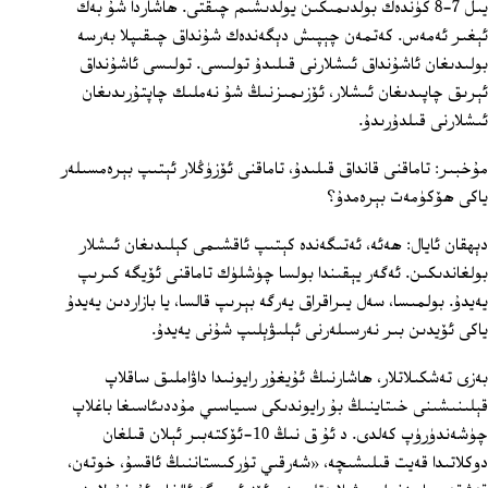
يىل 7-8 كۈندەك بولدىمىكىن يولدىشىم چىقتى. ھاشاردا شۇ بەك
ئېغىر ئەمەس. كەتمەن چېپىش دېگەندەك شۇنداق چىقىپلا بەرسە
بولىدىغان ئاشۇنداق ئىشلارنى قىلىدۇ تولىسى. تولىسى ئاشۇنداق
ئېرىق چاپىدىغان ئىشلار، ئۆزىمىزنىڭ شۇ نەملىك چاپتۇرىدىغان
ئىشلارنى قىلدۇرىدۇ.
مۇخبىر: تاماقنى قانداق قىلىدۇ، تاماقنى ئۆزۈڭلار ئېتىپ بېرەمسىلەر
ياكى ھۆكۈمەت بېرەمدۇ؟
دېھقان ئايال: ھەئە، ئەتىگەندە كېتىپ ئاقشىمى كېلىدىغان ئىشلار
بولغاندىكىن. ئەگەر يېقىندا بولسا چۈشلۈك تاماقنى ئۆيگە كىرىپ
يەيدۇ. بولمىسا، سەل يىراقراق يەرگە بېرىپ قالسا، يا بازاردىن يەيدۇ
ياكى ئۆيدىن بىر نەرسىلەرنى ئېلىۋېلىپ شۇنى يەيدۇ.
بەزى تەشكىلاتلار، ھاشارنىڭ ئۇيغۇر رايونىدا داۋاملىق ساقلاپ
قېلىنىشىنى خىتاينىڭ بۇ رايوندىكى سىياسىي مۇددىئاسىغا باغلاپ
چۈشەندۈرۈپ كەلدى. د ئۇ ق نىڭ 10‏-ئۆكتەبىر ئېلان قىلغان
دوكلاتىدا قەيت قىلىشىچە، «شەرقىي تۈركىستاننىڭ ئاقسۇ، خوتەن،