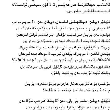
ئەگىشىپ دېھقانلارنىڭ ھەر ھەپتىسى 2-3 كۈن سىياسىي ئۆگىنىشكە
قاتنىشىدىغانلىقىنى بىلدۈردى.
ئۇيغۇر دېھقان: دېھقانچىلىق قىلىمەن، دېھقان مەن. 12 مو يېرىم بار،
12 مو يەرنى تېرىيدىغان مەن يالغۇز. ئايالىم تۈگەپ كەتكەن 6 يىل
بولدى، مەن بۇ يىل بىر قىسىم بۇغداي، بىر قىسىم قوناق تېرىغان.
ئۇنىڭ ئىچىدە يەنە 4‏-5 مودەك بېدە بار. ھوسۇلدىن بىرەر يۈز
چارەكتىن ئارتۇقراق قوناق چىقتى. بۇغدايدىن بىر 30-40 چارەك
بۇغداي ئالغان، 2 مو يەرگە بۇغداي تېرىپ. 5 مودەك بېدە تېرىغان،
200-300 باغچە پىچان بار. ئۇنىڭدىن سىرت مال بار. ئۆزۈمنىڭ 70-80
دەك قوي، بالامنىڭ بىرەر يۈزدىن ئارتۇق قويى بار. بىر بالام بار،
بۆلەك ئۆيدە تۇرىدۇ. مەن بۇ ئۆيدە يالغۇز.
مۇخبىر: بۇ ھاشارچۇ، ھاشار ھازىرمۇ بارمۇ سىلەردە، بۇ يىل
چىقتىڭىزمۇ ھاشارغا، سىز چىقامسىز ھاشارغا؟
ئۇيغۇر دېھقان: ھاشار بار. ياق، مەن 80 ياشقا كىردىم، شۇڭا مەن
چىقمايمەن. مەن مۇزاكىرىلەرگىمۇ بارمايمەن. مۇزاكىرىدىن