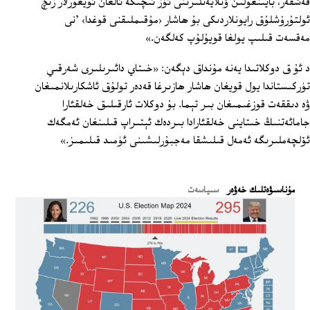
قەشقەر، بايىنغولىن ۋىلايەتلىرىنى ئۆز ئىچىگە ئالغان ئۇيغۇرلار زىچ
ئولتۇرۇشلۇق رايونلاردىكى بۇ ھاشار ‹مۇقىملىقنى قوغدا› 'نى
مەقسەت قىلىپ يولغا قويۇلۇپ كەلگەن.»
د ئۇ ق دوكلاتىدا يەنە مۇنداق دېگەن: «خىتاي دائىرىلىرى شەرقىي
تۈركىستاندا يول قويغان ھاشار ھازىرغا قەدەر تولۇق ئاشكارىلانمىغان
ۋە دىققەت قوزغىمىغان بىر تېما. بۇ دوكلات ئارقىلىق خەلقئارا
جامائەتنىڭ خىتاينى خەلقئارادا بىردەك ئېتىراپ قىلىنغان ئەمگەك
ئۆلچەملىرىگە ئەمەل قىلىشقا مەجبۇرلىشىنى ئۈمىد قىلىمىز.»
ﻣﯘﻧﺎﺳﯩﯟﻩﺗﻠﯩﻚ ﺧﻪﯞﻩﺭ
سىياسەت