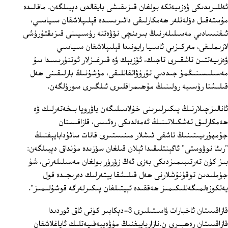
ئەللىرىدىكى ۋەزىيەتكە بولغان قىزىقىشى بايقالدى دېيىلگەن. ماقالىدە
مۇستەقىل دۆلەتلەر ھەمكارلىقى دائىرىسىدە قېلىپلاشقان سىياسىي،
ئىقتىسادىي مەسىلىلەرنىڭ بىرىنچى نۆۋەتتە رۇسىيىنى قىزىقتۇرۇشى
لازىملىقى، مەركىزىي ئاسىيا رايونىدا قېلىپلاشقان سىياسىي
ۋەزىيەتتىن تاشقىرى تاجىك، ئۆزبېك ۋە قىرغىزلار ئوتتۇرىسىدا سۇ
مەسىلىسىنىڭمۇ جىددىي تۇرۇۋاتقانلىقى، مۇشۇنىڭ بارلىقىنى ھەل
قىلىشتا رۇسىيە رولىنىڭ مۇھىمراقلىرى ئىلگىرى سۈرۈلگەن.
ئانالىزچىلارنىڭ پىكىرلىرىنى خۇلاسىلىگەن ياۋروپا بىخەتەرلىك ۋە
ھەمكارلىق تەشكىلاتىنىڭ ئەمەلدىكى رەئىسى، قازاقىستان
جۇمھۇرىيىتىنىڭ تاشقى ئىشلار مىنىستىرى قانات سائۇدابايېفنىڭ
"رىئا نوۋوستى" ئاگېنتلىقىدا ئېلان قىلغان سۆزىدە مۇنداق دېيىلگەن:
بىز كۈن تەرتىبىمىزدىكى بەزى ئەڭ زۆرۈر بولغان مەسىلىلەرنى، شۇ
جۈملىدىن توقۇنۇشلارنى ھەل قىلىشقا يېتەرلىك دەرىجىدە قول
يەتكۈزەلمىگەنلىكىمىز ھەققىدە ئېيتىلغان پىكىرلەرگە قوشۇلىمىز".
قازاقىستان ئاخبارات ۋاسىتىلىرى 3-دېكابىر كۈنى ئاق ئوردىدا
قازاقىستان رەھبىرى ن.نازاربايېفنىڭ مۇۋەپپەقىيەتلىك ئاياغلاشقان