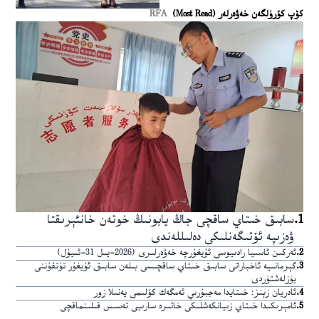
كۆپ كۆرۈلگەن خەۋەرلەر (Most Read)
RFA
1
.
سابىق خىتاي ساقچى جاڭ يابونىڭ خوتەن خانئېرىقتا
ۋەزىپە ئۆتىگەنلىكى دەلىللەندى
2
.
ئەركىن ئاسىيا رادىيوسى ئۇيغۇرچە خەۋەرلىرى (2026-يىل 31-ئىيۇل)
3
.
گېرمانىيە ئاخباراتى سابىق خىتاي ساقچىسى بىلەن سابىق ئۇيغۇر تۇتقۇننى
يۈزلەشتۈردى
4
.
ئادريان زېنز: خىتايدا مەجبۇرىي ئەمگەك كۆلىمى يەنىلا زور
5
.
ئامېرىكىدا خىتاي زىيانكەشلىكى خاتىرە سارىيى تەسىس قىلىنماقچى