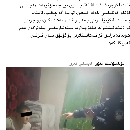
ئاستانا ئۇچرىشىشىنىڭ نەتىجىلىرى بويىچە ھۆكۈمەت مەجلىسى
ئۆتكۈزگەنلىكىنى خەۋەر قىلغان. ئۇ سۆزگە چىقىپ، ئاستانا
يىغىنىنىڭ ئۇتۇقلىرىنى يەنە بىر قېتىم تەكىتلىگەن، بۇ چارىنى
تۈزۈشكە ئىشتىراك قىلغۇچىلارغا مىننەتدارلىقىنى بىلدۈرگەن ھەم
شۇنداقلا بارلىق قازاقىستانلىقلارنى بۇ ئۇتۇق بىلەن قىزغىن
تەبرىكلىگەن.
ﻣﯘﻧﺎﺳﯩﯟﻩﺗﻠﯩﻚ ﺧﻪﯞﻩﺭ
تەپسىلىي خەۋەر