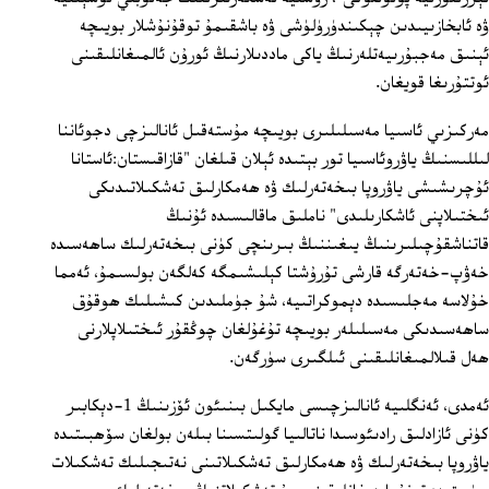
ۋە ئابخازىيىدىن چېكىندۈرۈلۈشى ۋە باشقىمۇ توقۇنۇشلار بويىچە
ئېنىق مەجبۇرىيەتلەرنىڭ ياكى ماددىلارنىڭ ئورۇن ئالمىغانلىقىنى
ئوتتۇرىغا قويغان.
مەركىزىي ئاسىيا مەسىلىلىرى بويىچە مۇستەقىل ئانالىزچى دجوئاننا
لىللىسنىڭ ياۋروئاسىيا تور بېتىدە ئېلان قىلغان "قازاقىستان:ئاستانا
ئۇچرىشىشى ياۋروپا بىخەتەرلىك ۋە ھەمكارلىق تەشكىلاتىدىكى
ئىختىلاپنى ئاشكارىلىدى" ناملىق ماقالىسىدە ئۇنىڭ
قاتناشقۇچىلىرىنىڭ يىغىننىڭ بىرىنچى كۈنى بىخەتەرلىك ساھەسىدە
خەۋپ-خەتەرگە قارشى تۇرۇشتا كېلىشىمگە كەلگەن بولسىمۇ، ئەمما
خۇلاسە مەجلىسىدە دېموكراتىيە، شۇ جۈملىدىن كىشىلىك ھوقۇق
ساھەسىدىكى مەسىلىلەر بويىچە تۇغۇلغان چوڭقۇر ئىختىلاپلارنى
ھەل قىلالمىغانلىقىنى ئىلگىرى سۈرگەن.
ئەمدى، ئەنگلىيە ئانالىزچىسى مايكىل بىنىئون ئۆزىنىڭ 1-دېكابىر
كۈنى ئازادلىق رادىئوسىدا ناتالىيا گولىتسىنا بىلەن بولغان سۆھبىتىدە
ياۋروپا بىخەتەرلىك ۋە ھەمكارلىق تەشكىلاتىنى نەتىجىلىك تەشكىلات