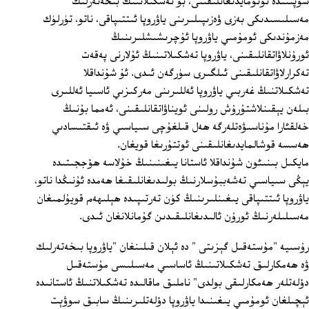
سۈپىتىدە تونۇمايدىغانلىقىنى، بۇ تەشكىلاتنىڭ بىخەتەرلىك
مەسىلىسىدىكى بەزى ۋەزىپىلىرىنى ياۋروپا ئىتتىپاقى، ناتو، تۈرلۈك
مەزمۇندىكى ئومۇمىي ياۋروپا ئۇچرىشىشلىرىنىڭ
ئورۇنلاۋاتقانلىقىنى، ياۋروپا تەشكىلاتىنىڭ ئۇلارنى پەقەت
تەكرارلاۋاتقانلىقىنى ئىلگىرى سۈرگەن ئىدى. ئۇ شۇنداقلا
تەشكىلاتنىڭ غەربىي ياۋروپا ئەللىرىنى مەركىزىي ئاسىيا ئەللىرى
بىلەن يېقىنلاشتۇرۇش رولىنى ئويناۋاتقانلىقىنى، ئەمما بۇنىڭ
خەلقئارا مۇناسىۋەتلەرگە ھەل قىلغۇچى سىياسىي ۋە ئىقتىسادىي
ھەسسە قوشالمايدىغانلىقىنى ئوتتۇرىغا قويغان.
مايكىل بىنىئون شۇنداقلا ئاستانا يىغىنىنىڭ خۇلاسە ھۆججىتىدە
يېڭى سىياسىي تەشەببۇسلارنىڭ بولىدىغانلىقىغا ھەمدە ئۇنىڭدا ناتو،
ياۋروپا ئىتتىپاقى يىغىنلىرىنىڭ كۈن تەرتىپىدە ھېلىھەم قويۇلمىغان
مەسىلىلەرنىڭ ئورۇن ئالىدىغانلىقىدىن گۇمانلانغان ئىدى.
رۇسىيە "مۇستەقىل گېزىتى " دە ئېلان قىلىنغان "ياۋروپا بىخەتەرلىك
ۋە ھەمكارلىق تەشكىلاتىنىڭ ئاساسىي مەسىلىسى مۇستەقىل
دۆلەتلەر ھەمكارلىقى بولدى" ناملىق ماقالىدە تەشكىلاتنىڭ ئاستانىدە
ئېچىلغان ئومۇمىي يىغىنىدا ياۋروپا دۆلەتلىرىنىڭ سابىق سوۋېت