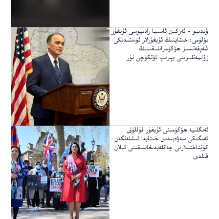
ۋىدىيو – ئەركىن ئاسىيا رادىيوسى ئۇيغۇر
بۆلۈمى: خىتاينىڭ ئۇيغۇرلار ئۈستىدىكى
شەپقەتسىز ھۆكۈمرانلىقىنىڭ
زۇلمەتلىرىنى يېرىپ ئۆتكۈچى نۇر
ئەنگلىيە ھۆكۈمىتى ئۇيغۇر قۇللۇق
ئەمگىكى سەۋەبىدىن خىتايدا ئىشلەنگەن
كۈنتاختىلارنى چەكلەيدىغانلىقىنى ئېلان
قىلدى