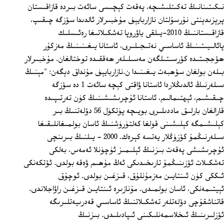
نىكىتىنانىڭ تەكىتلىشىچە، پەقەت كېچىسى سائەت بىردە قازاقىستان
پرېزىدېنتى نۇرسۇلتان نازاربايېف مۇخبىرلار ئالدىدا سۆزگە چىقىپ،
قازاقىستاننىڭ 2010-يىلقى ياۋروپا تەشكىلاتىغا رەئىسلىك
پائالىيىتىنىڭ ئاساسىي نەتىجىلىرى، ئاستانا يىغىنىنىڭ مەزكۇر
ھۆججىتىدە كۆرسىتىلگەن مەسىلىلەر ھەققىدە توختالغان. مۇخبىرلار
بىلەن بولغان سۆھبەت يىغىنىدا ن.نازاربايېف مۇنداق دېگەن: "مېنىڭ
سىلەرنىڭ ئالدىڭلاردا ئاستانا ۋاقتى كېچە سائەت 1 دە سۆزگە
چىقىشىم، ئېھتىمالىم، ئاستانا ئۇچرىشىشىنىڭ كۈن تەرتىپىدە
قارالغان بارلىق ماددىلىرى بويىچە پۈتكۈل 56 دۆلەتنىڭ بىر
كېلىشىمگە كېلىشىنى قولغا كەلتۈرۈشنىڭ ئاسان بولمىغانلىقىغا
سىلەرنىڭمۇ كۆزۈڭلار يەتسە كېرەك. 2000 - يىلنىڭ بىرىنچى
ئۇچرىشىشى پەقەت بىزنىڭ ئېلىمىز ئۈچۈنلا ئەمەس، بەلكى
تەشكىلات ئۆزىنىڭمۇ تارىخىدىكى ئەڭ مۇھىم ۋەقە بولدى. ئۆتكەنكى
ئىككى كۈن ئىنتايىن مەزمۇنلۇق، قىزغىن بولدى. ئوچۇق
ئېيتىمەنكى، ئاسان بولمىدى. مۇنازىرە ئىنتايىن قىزغىن راۋاجلاندى.
قاتناشقۇچى دۆلەتلەر تەشكىلاتنىڭ ئاساسىي قەدرىيەتلىرىگە
ئۆزلىرىنىڭ ئىخلاسمەنلىكىنى ئىپادىلىدى. بىزنىڭ