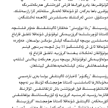
ئۇتۇقلىرىغا، يادرو قورالىغا قارشى كۈرەشتىكى ھەرىكەتلىرىگە
يۇقىرى باھا بەرگەن. ئۇ شۇنداقلا ئەلدىكى مىللەتلەر ئارا رازىمەنلىك،
دوستلۇق، دىنىي ئەركىنلىك مەسىلىلىرىنى ئالاھىدە تەكىتلىگەن.
رۇسىيىنىڭ "رىئا نوۋوستى" خەلقئارا ئاگېنتلىقىنىڭ خەۋەر قىلىشىچە،
ئاستانا ئۇچرىشىشىدا گرۇزىيىدىكى توقۇنۇش شۇنداقلا تاغلىق قاراباغ
مەسىلىلىرى بويىچە كېلىشىمگە كېلىش مۇمكىن بولمىغان. خەۋەردە
شۇنداقلا ئا ق ش ۋەكىلىنىڭمۇ 11 يىل ئىچىدە بىرىنچى قېتىم
بولۇۋاتقان تەشكىلات يىغىنىدا گرۇزىيە، تاغلىق قاراباغ ۋە
مولداۋىيىدىكى توقۇنۇشلار بويىچە بىرەر ھەرىكەت پىلانىنى ئىشلەپ
چىقىلمىغانلىقى بىلەن كېلىشەلمەيدىغانلىقى ئېيتىلغان.
رۇسىيىنىڭ "رېگنۇم" ئاخبارات ئاگېنتلىقى بولسا بەزى نارەسمىي
مەلۇماتلارغا ئاساسلىنىپ، ئاستانا ھۆججىتىگە ئۇنىڭ بىر نەچچە
قاتناشقۇچىسىنىڭ قول قويۇشتىن باش تارتقانلىقىنى، ئۇلارنىڭ
قاتارىدا رۇسىيە، ئەرمىنىيە، گرۇزىيە ۋە ئۆزبېكىستاننىڭ بولغانلىقىنى
كۆرسەتكەن. ئاگېنتلىق شۇنداقلا ئاستانا ھۆججىتىدە "گرۇزىيىنىڭ
تېررىتورىيە پۈتۈنلۈكى"، رۇسىيە ئەسكەرلىرىنىڭ جەنۇبىي ئوسېتىيە