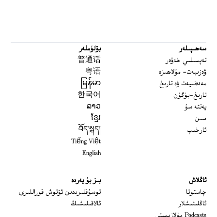
سەھىپىلەر
بۆلۈملەر
تەپسىلىي خەۋەر
普通话
ۋەزىيەت- مۇلاھىزە
粤语
مەدەنىيەت ۋە تارىخ
မြန်မာ
تارىخ-بۈگۈن
한국어
يەتتە سۇ
ລາວ
سىن
ខ្មែរ
ئارخىپ
བོད་སྐད།
Tiếng Việt
English
ئاڭلاش
بىز بۇ يەردە
 window
چاستوتا
توسۇقلىرىدىن ئۆتۈش قوراللىرى
ئاڭلىتىشلار
ئالاقىلىشىڭ
Podcasts مۇلازىمىتى