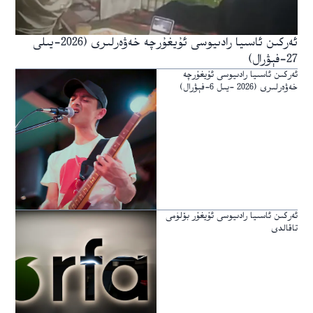
ئەركىن ئاسىيا رادىيوسى ئۇيغۇرچە خەۋەرلىرى (2026-يىلى
27-فېۋرال)
ئەركىن ئاسىيا رادىيوسى ئۇيغۇرچە
خەۋەرلىرى (2026 -يىل 6-فېۋرال)
ئەركىن ئاسىيا رادىيوسى ئۇيغۇر بۆلۈمى
تاقالدى