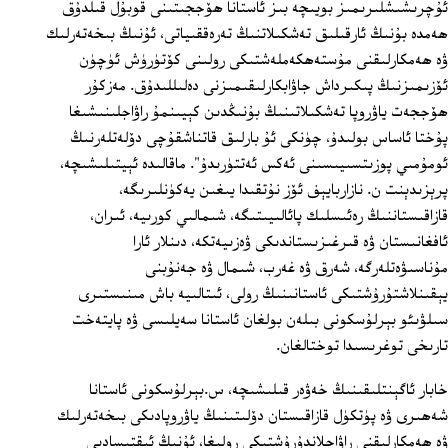
ئۇچرىشىشلىرىمىز بويىچە بىز ئاستانا ھۆججىتىنى قوبۇل قىلدۇق
ھەمدە بۇنىڭ ئارقىلىق تەشكىلاتنىڭ تەرەققىياتى، ئۇنىڭ بىخەتەرلىك
ۋە ھەمكارلىقنى مۇستەھكەملەشتىكى رولىنى كۆتۈرۈش ئۈچۈن
ئۆزىمىزنىڭ پىكىرداش جاۋابكارلىقىمىزنى دەلىللىدۇق. مەزكۇر
ھۆججەت ياۋروپا تەشكىلاتىنىڭ بۇنىڭدىن كېيىنمۇ راۋاجلىنىشىغا
پۇختا ئاساس بولىدۇ، چۈنكى ئۇ بارلىق قاتناشقۇچى دۆلەتلەرنىڭ
ئومۇمىي پوزىتسىيىسىنى ئەكس ئەتتۈرىدۇ". ماقالىدە ئېيتىلىشىچە،
پرېزىدېنت ن. نازاربايېف ئۆز نۇتقىدا يىغىن يەكۈنلىرىگە،
قازاقىستاننىڭ رەئىسلىك پائالىيىتىگە، شىمالىي كورىيە، ئىران،
ئافغانىستان ۋە قىرغىزىستاندىكى ۋەزىيەتكە، دىنلار ئارا
مۇناسىۋەتلەرگە، شەرق ۋە غەرب، شىمال ۋە جەنۇبنى
يېقىنلاشتۇرۇشتىكى ئاستانىنىڭ رولى، ئىتالىيە باش مىنىستىرى
سىلۋىئو بېرلۇسكونى بىلەن بولغان ئاستانا سەيلىسى ۋە پايتەخت
تارىخى توغرىسىدا توختالغان.
خابار ئاگېنتلىقىنىڭ خەۋەر قىلىشىچە، س.بېرلۇسكونى ئاستانا
شەھىرى ۋە پۈتكۈل قازاقىستان دۆلىتىنىڭ ياۋروپادىكى بىخەتەرلىك
ۋە ھەمكارلىقنى راۋاجلاندۇرۇشتىكى رولىغا، ئۇنىڭ ئىقتىسادىي