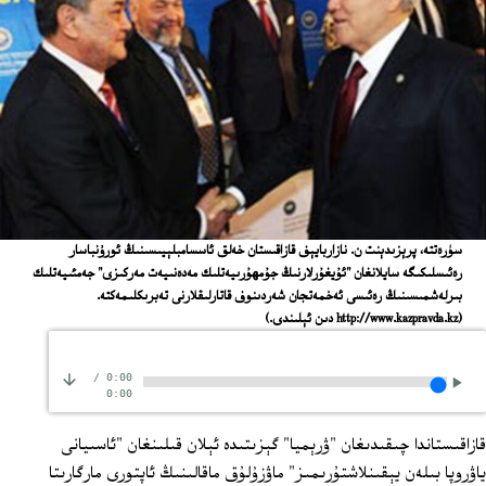
ﺳﯜﺭﻩﺗﺘﻪ، ﭘﺮﯦﺰﯨﺪﯦﻨﺖ ﻥ. ﻧﺎﺯﺍﺭﺑﺎﻳﯧﻒ ﻗﺎﺯﺍﻗﯩﺴﺘﺎﻥ ﺧﻪﻟﻖ ﺋﺎﺳﺴﺎﻣﺒﻠﯧﻴﯩﺴﯩﻨﯩﯔ ﺋﻮﺭﯗﻧﺒﺎﺳﺎﺭ
ﺭﻩﺋﯩﺴﻠﯩﻜﯩﮕﻪ ﺳﺎﻳﻼﻧﻐﺎﻥ "ﺋﯘﻳﻐﯘﺭﻻﺭﻧﯩﯔ ﺟﯘﻣﻬﯘﺭﯨﻴﻪﺗﻠﯩﻚ ﻣﻪﺩﻩﻧﯩﻴﻪﺕ ﻣﻪﺭﻛﯩﺰﻯ" ﺟﻪﻣﺌﯩﻴﻪﺗﻠﯩﻚ
ﺑﯩﺮﻟﻪﺷﻤﯩﺴﯩﻨﯩﯔ ﺭﻩﺋﯩﺴﻰ ﺋﻪﺧﻤﻪﺗﺠﺎﻥ ﺷﻪﺭﺩﯨﻨﻮﻑ ﻗﺎﺗﺎﺭﻟﯩﻘﻼﺭﻧﻰ ﺗﻪﺑﺮﯨﻜﻠﯩﻤﻪﻛﺘﻪ.
(http://www.kazpravda.kz ﺩﯨﻦ ﺋﯧﻠﯩﻨﺪﻯ.)
/
0:00
0:00
قازاقىستاندا چىقىدىغان "ۋرېميا" گېزىتىدە ئېلان قىلىنغان "ئاسىيانى
ياۋروپا بىلەن يېقىنلاشتۇرىمىز" ماۋزۇلۇق ماقالىنىڭ ئاپتورى مارگارىتا