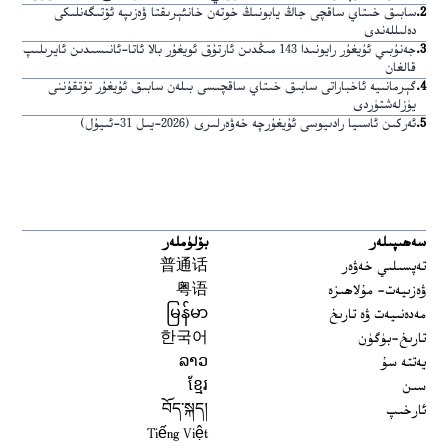
2
.
سابىق خىتاي ساقچى جاڭ يابونىڭ خوتەن خانئېرىقتا ۋەزىپە ئۆتىگەنلىكى
دەلىللەندى
3
.
جەنۇبىي ئۇيغۇر رايونىدا 143 مىڭدىن ئارتۇق ئويغۇر بالا ئاتا-ئانىسىدىن ئايرىلىپ
قالغان
4
.
گېرمانىيە ئاخباراتى سابىق خىتاي ساقچىسى بىلەن سابىق ئۇيغۇر تۇتقۇننى
يۈزلەشتۈردى
5
.
ئەركىن ئاسىيا رادىيوسى ئۇيغۇرچە خەۋەرلىرى (2026-يىل 31-ئىيۇل)
سەھىپىلەر
بۆلۈملەر
تەپسىلىي خەۋەر
普通话
ۋەزىيەت- مۇلاھىزە
粤语
مەدەنىيەت ۋە تارىخ
မြန်မာ
تارىخ-بۈگۈن
한국어
يەتتە سۇ
ລາວ
سىن
ខ្មែរ
ئارخىپ
བོད་སྐད།
Tiếng Việt