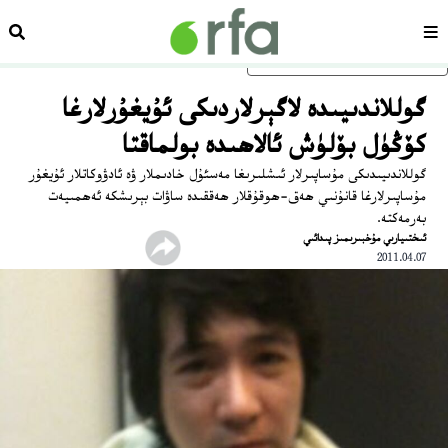
سەھىپە
ئىزد
ئاساسلىق مەزمۇنغا ئاتلاڭ
گوللاندىيىدە لاگېرلاردىكى ئۇيغۇرلارغا
كۆڭۈل بۆلۈش ئالاھىدە بولماقتا
گوللاندىيىدىكى مۇساپىرلار ئىشلىرىغا مەسئۇل خادىملار ۋە ئادۋوكاتلار ئۇيغۇر
مۇساپىرلارغا قانۇنىي ھەق-ھوقۇقلار ھەققىدە ساۋات بېرىشكە ئەھمىيەت
بەرمەكتە.
ئىختىيارىي مۇخبىرىمىز پىدائىي
2011.04.07