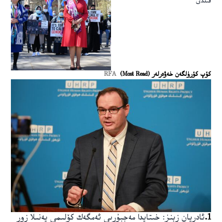
قىلدى
كۆپ كۆرۈلگەن خەۋەرلەر (Most Read)
RFA
1
.
ئادريان زېنز: خىتايدا مەجبۇرىي ئەمگەك كۆلىمى يەنىلا زور