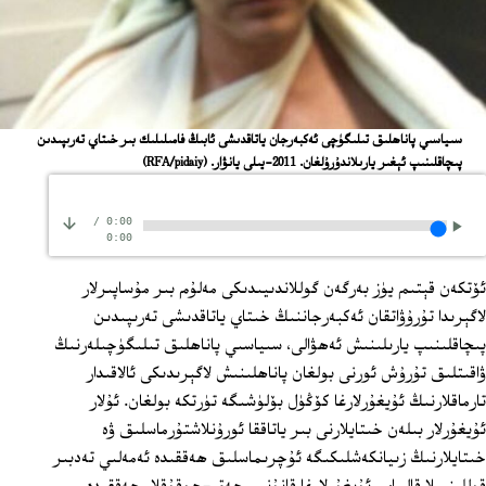
سىياسىي پاناھلىق تىلىگۈچى ئەكبەرجان ياتاقدىشى ئابىڭ فامىلىلىك بىر خىتاي تەرىپىدىن
پىچاقلىنىپ ئېغىر يارىلاندۇرۇلغان. 2011-يىلى يانۋار.
(RFA/pidaiy)
/
0:00
0:00
ئۆتكەن قېتىم يۈز بەرگەن گوللاندىيىدىكى مەلۇم بىر مۇساپىرلار
لاگېرىدا تۇرۇۋاتقان ئەكبەرجاننىڭ خىتاي ياتاقدىشى تەرىپىدىن
پىچاقلىنىپ يارىلىنىش ئەھۋالى، سىياسىي پاناھلىق تىلىگۈچىلەرنىڭ
ۋاقىتلىق تۇرۇش ئورنى بولغان پاناھلىنىش لاگېرىدىكى ئالاقىدار
تارماقلارنىڭ ئۇيغۇرلارغا كۆڭۈل بۆلۈشىگە تۈرتكە بولغان. ئۇلار
ئۇيغۇرلار بىلەن خىتايلارنى بىر ياتاققا ئورۇنلاشتۇرماسلىق ۋە
خىتايلارنىڭ زىيانكەشلىكىگە ئۇچرىماسلىق ھەققىدە ئەمەلىي تەدبىر