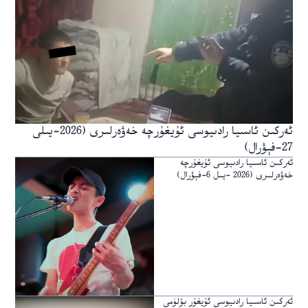
ئەركىن ئاسىيا رادىيوسى ئۇيغۇرچە خەۋەرلىرى (2026-يىلى
27-فېۋرال)
ئەركىن ئاسىيا رادىيوسى ئۇيغۇرچە
خەۋەرلىرى (2026 -يىل 6-فېۋرال)
ئەركىن ئاسىيا رادىيوسى ئۇيغۇر بۆلۈمى