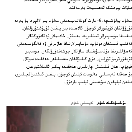
قوللىنىپلا قالماي، ئۇيغۇرلارغا قانۇنىي ھەق-ھوقۇقلار ھەققىدە
ساۋات بېرىشكە ئەھمىيەت بەرمەكتە.
مەلۇم بولۇشىچە، 6-مارت گوللاندىيىدىكى مەلۇم بىر لاگېردا بۇ يەردە
تۇرۇۋاتقان ئۇيغۇرلار ئۈچۈن ئالاھىدە بىر يىغىن ئۇيۇشتۇرۇلغان.
يىغىنغا مۇساپىرلار ئىشلىرىغا مەسئۇل خادىملار ۋە ئادۋوكاتلار
تەكلىپ قىلىنغان بولۇپ، مۇساپىرلارنىڭ ھازىرقى ۋە كەلگۈسىدىكى
ئەھۋاللىرىغا مۇناسىۋەتلىك ساۋاتلار چۈشەندۈرۈلگەن. مۇساپىر
ئۇيغۇرلارمۇ ئۆزلىرى دۇچ كېلىۋاتقان مەسىلىلەر ھەققىدە سوئال
قويۇپ، ھەل قىلىنىش چارىلىرى ھەققىدە پىكىر ئالماشتۇرغان.
بۇ ھەقتە تەپسىلىي مەلۇمات ئېلىش ئۈچۈن، يىغىن ئىشتىراكچىلىرى
بىلەن تېلېفون سۆھبىتى ئېلىپ باردۇق.
ﻣﯘﻧﺎﺳﯩﯟﻩﺗﻠﯩﻚ ﺧﻪﯞﻩﺭ
تەپسىلىي خەۋەر