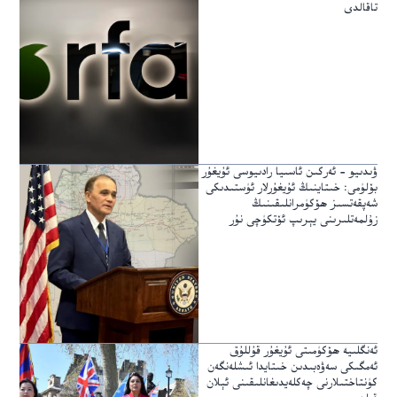
تاقالدى
ۋىدىيو – ئەركىن ئاسىيا رادىيوسى ئۇيغۇر
بۆلۈمى: خىتاينىڭ ئۇيغۇرلار ئۈستىدىكى
شەپقەتسىز ھۆكۈمرانلىقىنىڭ
زۇلمەتلىرىنى يېرىپ ئۆتكۈچى نۇر
ئەنگلىيە ھۆكۈمىتى ئۇيغۇر قۇللۇق
ئەمگىكى سەۋەبىدىن خىتايدا ئىشلەنگەن
كۈنتاختىلارنى چەكلەيدىغانلىقىنى ئېلان