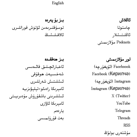
English
ئاڭلاش
بىز بۇ يەردە
 window
چاستوتا
توسۇقلىرىدىن ئۆتۈش قوراللىرى
ئاڭلىتىشلار
ئالاقىلىشىڭ
Podcasts مۇلازىمىتى
تور مۇلازىمىتى
بىز ھەققىدە
Opens in new window
Faceboook (ئۇيغۇرچە)
ئاخباراتچىلىق قائىدىسى
Opens in new window
Facebook (Кирилчә)
شەخسىيەت ھوقۇقى
Opens in new window
Instagram (ئۇيغۇرچە)
ئىشلىتىش شەرتلىرى
Opens in new window
Instagram (Кирилчә)
ئامېرىكا رادىئو-تېلېۋىزىيە
window
Opens in new window
X (Twitter)
ئىشلىرىنى باشقۇرۇش مۇدىرىيىتى
Opens in new window
Opens in new window
YouTube
ئامېرىكا ئاۋازى
Opens in new window
Telegram
ياردەم
Opens in new window
Threads
بەت قۇرۇلمىسى
RSS
مۇشتەرى بولۇڭ