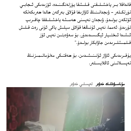
قانداقلا بىر ياخشىلىقنى قىلىشقا يۈزلەنگىنىدە، ئۆزىدىكى ئىجابىي
تۈرتكىلەر - ۋىجدانىنىڭ ئاۋازىغا قۇلاق بەرگەن ھالدا ھەرىكەتكە
ئۆتكەن بولىدۇ. ۋىجدان نەپسنى ھەمىشە ياخشىلىققا چاقىرىپ
تۇرىدۇ. ئەمما، نەپس ئۇنىڭغا قۇلاق سېلىش ياكى ئۇنى رەت قىلىش
ئىشىدا ئىختىيار ئېگىسىدىدۇر. بۇ سەۋەبتىن نەپس ئۆز
قىلمىشلىرىدىن جاۋابكار بولىدۇ."
يۇقىرىدىكى ئاۋاز ئۇلىنىشىدىن، بۇ ھەقتىكى مەلۇماتىمىزنىڭ
تەپسىلاتىنى ئاڭلايسىلەر.
ﻣﯘﻧﺎﺳﯩﯟﻩﺗﻠﯩﻚ ﺧﻪﯞﻩﺭ
تەپسىلىي خەۋەر