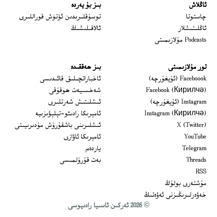
ئاڭلاش
بىز بۇ يەردە
 window
چاستوتا
توسۇقلىرىدىن ئۆتۈش قوراللىرى
ئاڭلىتىشلار
ئالاقىلىشىڭ
Podcasts مۇلازىمىتى
تور مۇلازىمىتى
بىز ھەققىدە
Opens in new window
Faceboook (ئۇيغۇرچە)
ئاخباراتچىلىق قائىدىسى
Opens in new window
Facebook (Кирилчә)
شەخسىيەت ھوقۇقى
Opens in new window
Instagram (ئۇيغۇرچە)
ئىشلىتىش شەرتلىرى
Opens in new window
Instagram (Кирилчә)
ئامېرىكا رادىئو-تېلېۋىزىيە
window
Opens in new window
X (Twitter)
ئىشلىرىنى باشقۇرۇش مۇدىرىيىتى
Opens in new window
Opens in new window
YouTube
ئامېرىكا ئاۋازى
Opens in new window
Telegram
ياردەم
Opens in new window
Threads
بەت قۇرۇلمىسى
RSS
مۇشتەرى بولۇڭ
خەۋەرلىرىڭىزنى ئەۋەتىڭ
© 2026 ئەركىن ئاسىيا رادىيوسى