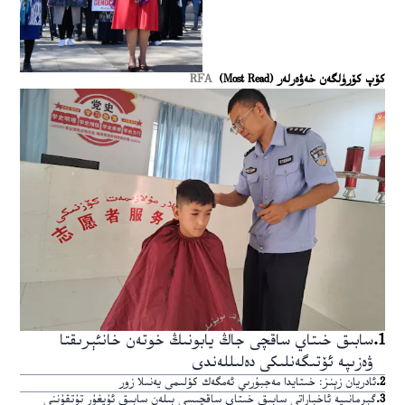
كۆپ كۆرۈلگەن خەۋەرلەر (Most Read)
RFA
1
.
سابىق خىتاي ساقچى جاڭ يابونىڭ خوتەن خانئېرىقتا
ۋەزىپە ئۆتىگەنلىكى دەلىللەندى
2
.
ئادريان زېنز: خىتايدا مەجبۇرىي ئەمگەك كۆلىمى يەنىلا زور
3
.
گېرمانىيە ئاخباراتى سابىق خىتاي ساقچىسى بىلەن سابىق ئۇيغۇر تۇتقۇننى