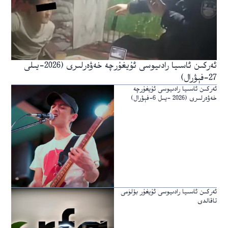
ئەركىن ئاسىيا رادىيوسى ئۇيغۇرچە خەۋەرلىرى (2026-يىلى
27-فېۋرال)
ئەركىن ئاسىيا رادىيوسى ئۇيغۇرچە
خەۋەرلىرى (2026 -يىل 6-فېۋرال)
ئەركىن ئاسىيا رادىيوسى ئۇيغۇر بۆلۈمى
تاقالدى