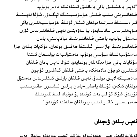
"نەپس ياخشىلىق ياكى يامانلىق ئىشلەشكە قادىر بولۇپ،
قىلغانلىرىنى بىلىپ قىلىش خۇسۇسىيىتىگە ئېگىدۇر. شۇڭا نەپسنىڭ
ئىرادىسىنىڭ سىرتىدا بولغان ئىشلار ئۇنىڭ خۇسۇسىيەتلىرى ياكى
سۈپەتلىرىدىن سانالمايدۇ. بۇ سەۋەبتىن نەپس قىلغانلىرىدىن ئۆزى
مەسئۇل بولۇپ، ياخشى قىلغانلىرىنىڭ مۇكاپاتىنى، يامان
قىلغانلىرىنىڭ جازاسىنى ئېلىشقا ھەقلىق بولغان. مۇكاپات بىلەن جازا
مەسئۇلىيەتنىڭ مېۋىسى بولۇپ، مەسئۇلىيەت بولمىغان ئىشتا
مۇكاپات ياكى جازا دېگەنلەر بولمايدۇ. شۇڭا نەپس يامان قىلغان
ئىشلىرى ئۈچۈن مالامەتكە، ياخشى قىلغان ئىشلىرى ئۈچۈن
مەدھىيىگە لايىق بولىدۇ. نەپس قىلغان بارلىق ئىشلىرىدىن مەسئۇل
بولغان ئىكەن، ئۇنىڭ ياخشى-يامان بارلىق ئىشلىرى خاتىرىلىنىپ
تۇرىدۇ. شۇڭا ئۇ قىيامەت كۈنىدە بۇ دۇنيادا قىلغانلىرىنىڭ
ھەممىسىنى خاتىرىلىنىپ يېزىلغان ھالەتتە كۆرىدۇ."
نەپس بىلەن ۋىجدان
ئەللامە ئابدۇراھمان ھەبەننەكە مەزكۇر ئەسىرىدە يەنە مۇنداق دەپ