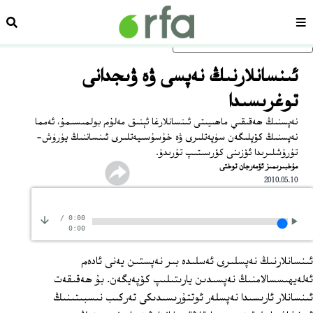
سەھىپە
ئىزد
ئاساسلىق مەزمۇنغا ئاتلاڭ
ئىنسانلارنىڭ نەپسى ۋە ۋىجدانى
توغرىسىدا
نەپسنىڭ ھەقىقىي ماھىيىتى ئىنسانلارغا ئېنىق مەلۇم بولمىسىمۇ، ئەمما
نەپسنىڭ كۆپلىگەن سۈپەتلىرى ۋە خۇسۇسىيەتلىرى ئىنساننىڭ يۈرۈش-
تۇرۇشلىرىدا ئۆزىنى كۆرسىتىپ تۇرىدۇ.
ﻣﯘﺧﺒﯩﺮﯨﻤﯩﺰ ﺋﯚﻣﻪﺭﺟﺎﻥ ﺗﻮﺧﺘﻰ
2010.05.10
/
0:00
0:00
ئىنسانلارنىڭ نەپسلىرى ئەسلىدە بىر نەپستىن يەنى ئادەم
ئەلەيھىسسالامنىڭ نەپسىدىن يارىتىلىپ كۆپەيگەن. بۇ ھەقىقەت
ئىنسانلار ئارىسىدا نەپسلەر ئوتتۇرىسىدىكى تەركىب نىسبىتىنىڭ