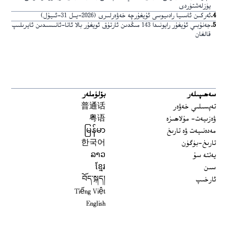
يۈزلەشتۈردى
4
.
ئەركىن ئاسىيا رادىيوسى ئۇيغۇرچە خەۋەرلىرى (2026-يىل 31-ئىيۇل)
5
.
جەنۇبىي ئۇيغۇر رايونىدا 143 مىڭدىن ئارتۇق ئويغۇر بالا ئاتا-ئانىسىدىن ئايرىلىپ
قالغان
سەھىپىلەر
بۆلۈملەر
تەپسىلىي خەۋەر
普通话
ۋەزىيەت- مۇلاھىزە
粤语
مەدەنىيەت ۋە تارىخ
မြန်မာ
تارىخ-بۈگۈن
한국어
يەتتە سۇ
ລາວ
سىن
ខ្មែរ
ئارخىپ
བོད་སྐད།
Tiếng Việt
English