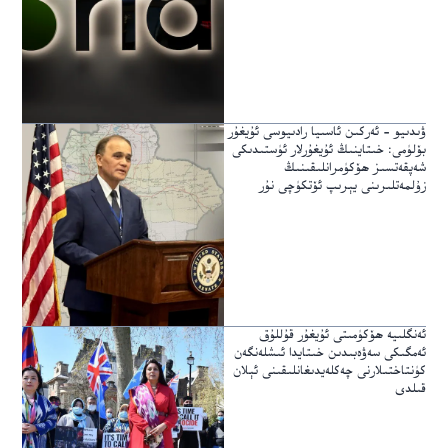
ۋىدىيو – ئەركىن ئاسىيا رادىيوسى ئۇيغۇر
بۆلۈمى: خىتاينىڭ ئۇيغۇرلار ئۈستىدىكى
شەپقەتسىز ھۆكۈمرانلىقىنىڭ
زۇلمەتلىرىنى يېرىپ ئۆتكۈچى نۇر
ئەنگلىيە ھۆكۈمىتى ئۇيغۇر قۇللۇق
ئەمگىكى سەۋەبىدىن خىتايدا ئىشلەنگەن
كۈنتاختىلارنى چەكلەيدىغانلىقىنى ئېلان
قىلدى