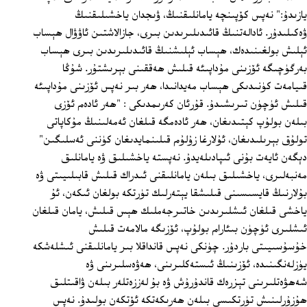
يازىدۇ:" نەپس كۆپىنچە يامانلىقنىڭ، ۋىجدان ياخشىلىقنىڭ
ۋەكىلىدۇر. ئادالەتنىڭ قائىدىلىرىدىن بىرى، جازالاشتىن ئاۋۋال ھېساب
ئېلىش بولغىنىدەك، ھېساب ئېلىشنىڭ قائىدىلىرىدىن بىرى ھېساب
بەرگۈچىگە ئۆزىنى مۇداپىئە قىلىش ھەققىنى بېرىشتۇر. شۇڭا
قىيامەت كۈنىدىكى ھېساب مەيدانىدا، ھەر بىر نەپس ئۆزىنى مۇداپىئە
قىلىش ئۈچۈن تىرىشىدۇ. قۇرئان كەرىمدىكى : "ھەر ئادەم ئۆزى
بىلەن بولۇپ كېتىدىغان، ھەر ئادەمگە قىلغان ئەمەلىنىڭ مۇكاپاتى
تولۇق بېرىلىدىغان، ئۇلارغا زۇلۇم قىلىنمايدىغان كۈننى ئەسلىگىن"
دېگەن ئايەت بۇنى ئىپادىلەيدۇ. نەپستە ياخشىلىق ۋە يامانلىق
مەنبەلىرى، ياخشىلىق بىلەن يامانلىقنى ئىدراك قىلىش قابىلىيىتى ۋە
بۇلارنىڭ قايسىسىنى قىلىشقا يېتەرلىك تۈرتكە بولغان ئىكەن، ئۇ
ياخشى قىلغان ئىشلىرىدىن خاتىرجەملىك ھېس قىلىش، يامان قىلغان
ئىشلىرى ئۈچۈن بىئارام بولۇپ، ئۆزىگە مالامەت قىلىش
خۇسۇسىيىتى باردۇر. چۈنكى نەپس قانداقلا بىر يامانلىقنى ئىشلەشكە
يۈزلەنگىنىدە، ئۆزىنىڭ ئىستەكلىرىنى، ھەۋەسلىرىنى ۋە
شەھۋەتلىرىنى تېزرەك قاندۇرۇش ۋە بۇ لەززەتلەر بىلەن ۋاقىتلىق
ھۇزۇرلىنىش تۈرتكىسى بىلەن ھەرىكەتكە ئۆتكەن بولىدۇ. نەپس