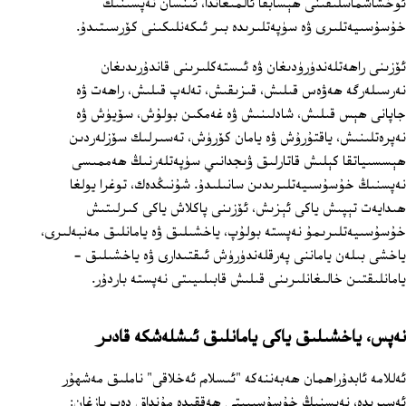
ئوخشاشماسلىقىنى ھېسابقا ئالمىغاندا، ئىنسان نەپسىنىڭ
خۇسۇسىيەتلىرى ۋە سۈپەتلىرىدە بىر ئىكەنلىكىنى كۆرسىتىدۇ.
ئۆزىنى راھەتلەندۈرۈدىغان ۋە ئىستەكلىرىنى قاندۇرىدىغان
نەرسىلەرگە ھەۋەس قىلىش، قىزىقىش، تەلەپ قىلىش، راھەت ۋە
جاپانى ھېس قىلىش، شادلىنىش ۋە غەمكىن بولۇش، سۆيۈش ۋە
نەپرەتلىنىش، ياقتۇرۇش ۋە يامان كۆرۈش، تەسىرلىك سۆزلەردىن
ھېسسىياتقا كېلىش قاتارلىق ۋىجدانىي سۈپەتلەرنىڭ ھەممىسى
نەپسنىڭ خۇسۇسىيەتلىرىدىن سانىلىدۇ. شۇنىڭدەك، توغرا يولغا
ھىدايەت تېپىش ياكى ئېزىش، ئۆزىنى پاكلاش ياكى كىرلىتىش
خۇسۇسىيەتلىرىمۇ نەپستە بولۇپ، ياخشىلىق ۋە يامانلىق مەنبەلىرى،
ياخشى بىلەن ياماننى پەرقلەندۈرۈش ئىقتىدارى ۋە ياخشىلىق -
يامانلىقتىن خالىغانلىرىنى قىلىش قابىلىيىتى نەپستە باردۇر.
نەپس، ياخشىلىق ياكى يامانلىق ئىشلەشكە قادىر
ئەللامە ئابدۇراھمان ھەبەننەكە "ئىسلام ئەخلاقى" ناملىق مەشھۇر
ئەسىرىدە، نەپسنىڭ خۇسۇسىيىتى ھەققىدە مۇنداق دەپ يازغان: