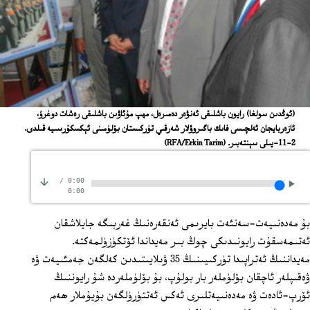
(ئوڭدىن سولغا) رايون باشلىقى ئەنۋەر دەمىرەل، مھپ مۇئاۋىن باشلىقى رەشات دوغرۇ،
ئازەربايجان ئەلچىسى فاىك باگىروۋلار شەرقىي تۈركىستان بۆلۈمىنى ئېكسكۇرسىيە قىلدى.
2-11-يىلى سېنتەبىر.
(RFA/Erkin Tarim)
/
0:00
0:00
بۇ مەدەنىيەت-سەنئەت بايرىمى ئەنقەرەنىڭ غەربىگە جايلاشقان
ئەتىمەسقۇت رايونىدىكى چوڭ بىر مەيداندا ئۆتكۈزۈلمەكتە.
مەيداننىڭ ئەتراپىدا تۈركىيىنىڭ 35 ۋىلايىتىدىن كەلگەن جەمئىيەت ۋە
ۋەقىپلەر ئاچقان بۆلۈملەر بار بولۇپ، بۇ بۆلۈملەردە شۇ رايوننىڭ
ئۆرپ-ئادەت ۋە مەدەنىيەتلىرى ئەكس ئەتتۈرۈلگەن بۇيۇملار ھەم