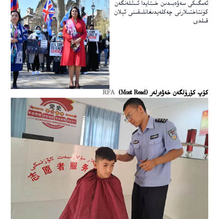
ئەمگىكى سەۋەبىدىن خىتايدا ئىشلەنگەن
كۈنتاختىلارنى چەكلەيدىغانلىقىنى ئېلان
قىلدى
كۆپ كۆرۈلگەن خەۋەرلەر (Most Read)
RFA