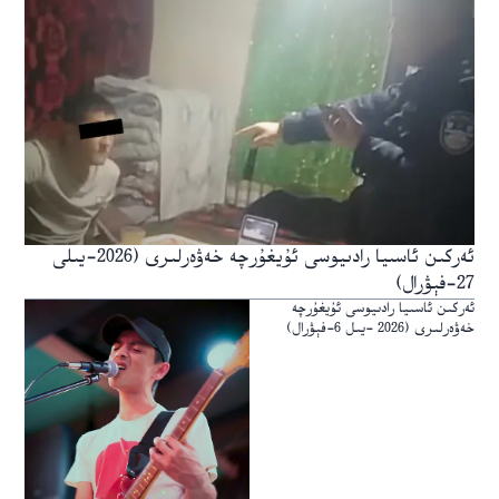
ئەركىن ئاسىيا رادىيوسى ئۇيغۇرچە خەۋەرلىرى (2026-يىلى
27-فېۋرال)
ئەركىن ئاسىيا رادىيوسى ئۇيغۇرچە
خەۋەرلىرى (2026 -يىل 6-فېۋرال)