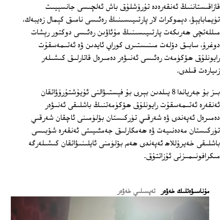
قازاقىستاننىڭ ئەنقەرەدە تۇرۇشلۇق باش ئەلچىسى جانسېيىت
تۈيمابايېۋ، دېموكرات لار پارتىيىسىنىڭ رەئىسى نامىق كېمال زەيبەك،
مىللەتچى ھەرىكەت پارتىيىسىنىڭ مۇئاۋىن رەئىسى دوكتور رېشات
دوغرۇ، سابىق دۆلەت مىنىستىرى كوراي ئايدىن ۋە ئەتىمەسقۇت
رايونلۇق ھۆكۈمەت رەئىسى ئەنىۋەر دەمىرەل قاتارلىق كىشىلەر
زىيارەت قىلدى.
بىز بۇ جەرياندا 8 يىلدىن بېرى بۇ فېستىۋالنى ئۇيۇشتۇرۇۋاتقان
ئەنقەرە ئەتىمەسقۇت رايونلۇق ھۆكۈمەتنىڭ باشلىقى ئەنىۋەر
دەمىرەل ئەپەندى ۋە شەرقىي تۈركىستان بۆلۈمىنى ئاچقان شەرقىي
تۈركىستان مەدەنىيەت ۋە ھەمكارلىق جەمئىيىتى ئەنقەرە شۆبىسى
باشلىقى خەيرۇللاھ ئەپەندى ھەم بۆلۈمنى ئايلىنىۋاتقان كىشىلەرگە
مىكرافونىمىزنى ئۇزاتتۇق.
ﻣﯘﻧﺎﺳﯩﯟﻩﺗﻠﯩﻚ ﺧﻪﯞﻩﺭ
تەپسىلىي خەۋەر