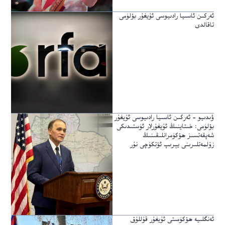
ئەركىن ئاسىيا رادىيوسى ئۇيغۇر بۆلۈمى
تاقالدى
ۋىدىيو – ئەركىن ئاسىيا رادىيوسى ئۇيغۇر
بۆلۈمى: خىتاينىڭ ئۇيغۇرلار ئۈستىدىكى
شەپقەتسىز ھۆكۈمرانلىقىنىڭ
زۇلمەتلىرىنى يېرىپ ئۆتكۈچى نۇر
ئەنگلىيە ھۆكۈمىتى ئۇيغۇر قۇللۇق