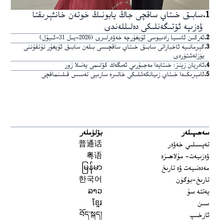
1
.
سابىق خىتاي ساقچى جاڭ يابونىڭ خوتەن خانئېرىقتا
ۋەزىپە ئۆتىگەنلىكى دەلىللەندى
2
.
ئەركىن ئاسىيا رادىيوسى ئۇيغۇرچە خەۋەرلىرى (2026-يىل 31-ئىيۇل)
3
.
گېرمانىيە ئاخباراتى سابىق خىتاي ساقچىسى بىلەن سابىق ئۇيغۇر تۇتقۇننى
يۈزلەشتۈردى
4
.
ئادريان زېنز: خىتايدا مەجبۇرىي ئەمگەك كۆلىمى يەنىلا زور
5
.
ئامېرىكىدا خىتاي زىيانكەشلىكى خاتىرە سارىيى تەسىس قىلىنماقچى
سەھىپىلەر
بۆلۈملەر
تەپسىلىي خەۋەر
普通话
ۋەزىيەت- مۇلاھىزە
粤语
مەدەنىيەت ۋە تارىخ
မြန်မာ
تارىخ-بۈگۈن
한국어
يەتتە سۇ
ລາວ
سىن
ខ្មែរ
ئارخىپ
བོད་སྐད།