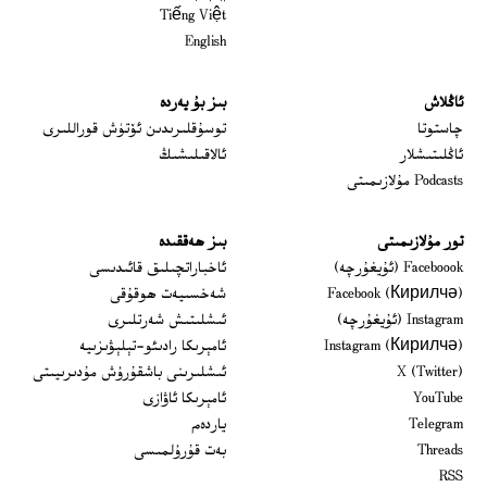
Tiếng Việt
English
ئاڭلاش
بىز بۇ يەردە
 window
چاستوتا
توسۇقلىرىدىن ئۆتۈش قوراللىرى
ئاڭلىتىشلار
ئالاقىلىشىڭ
Podcasts مۇلازىمىتى
تور مۇلازىمىتى
بىز ھەققىدە
Opens in new window
Faceboook (ئۇيغۇرچە)
ئاخباراتچىلىق قائىدىسى
Opens in new window
Facebook (Кирилчә)
شەخسىيەت ھوقۇقى
Opens in new window
Instagram (ئۇيغۇرچە)
ئىشلىتىش شەرتلىرى
Opens in new window
Instagram (Кирилчә)
ئامېرىكا رادىئو-تېلېۋىزىيە
window
Opens in new window
X (Twitter)
ئىشلىرىنى باشقۇرۇش مۇدىرىيىتى
Opens in new window
Opens in new window
YouTube
ئامېرىكا ئاۋازى
Opens in new window
Telegram
ياردەم
Opens in new window
Threads
بەت قۇرۇلمىسى
RSS