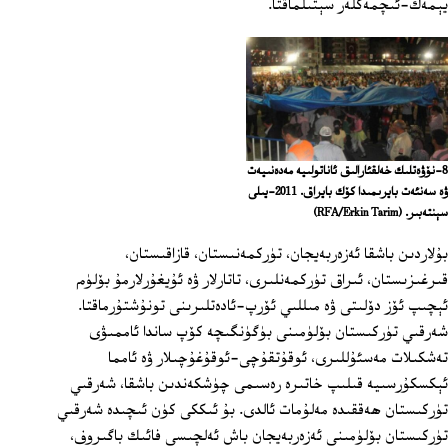
يېمەك-ئىچمەكلەر سېتىلماقتا.
8-نۆۋەتلىك خەلقئارالىق ئاناتولىيە مەدەنىيەت
ۋە سەنئەت بايرىمىدا كۆك بايراق. 2011-يىلى
سېنتەبىر.
(RFA/Erkin Tarim)
بۇلاردىن باشقا ئەزەربەيجان، تۈركمەنىستان، قازاقىستان،
قىرغىزىستان، ئىراق تۈركمەنلىرى، تاتارلار ۋە ئۇيغۇرلارمۇ بۆلۈم
ئېچىپ ئۆز دۆلىتى ۋە مىللىي ئۆرپ-ئادەتلىرىنى تونۇشتۇرماقتا.
شەرقىي تۈركىستان بۆلۈمىنى بۈگۈنگىچە كۆپ ساندا ئاممىۋى
تەشكىلات مەسئۇللىرى، ئوقۇتقۇچى-ئوقۇغۇچىلار ۋە ئامما
ئېكسكۇرسىيە قىلىپ خاتىرە رەسىمى چۈشكەندىن باشقا، شەرقىي
تۈركىستان ھەققىدە مەلۇمات ئالدى. بۇ ئىككى كۈن ئىچىدە شەرقىي
تۈركىستان بۆلۈمىنى ئەزەربەيجان باش ئەلچىسى فائىك باگىروف،