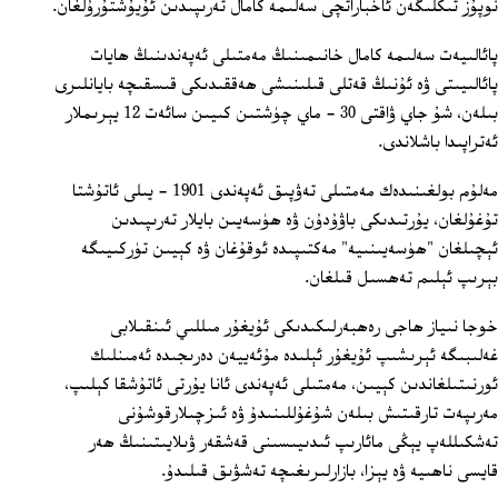
نوپۇز تىكلىگەن ئاخباراتچى سەلىمە كامال تەرىپىدىن ئۇيۇشتۇرۇلغان.
پائالىيەت سەلىمە كامال خانىمىنىڭ مەمتىلى ئەپەندىنىڭ ھايات
پائالىيىتى ۋە ئۇنىڭ قەتلى قىلىنىشى ھەققىدىكى قىسقىچە بايانلىرى
بىلەن، شۇ جاي ۋاقتى 30 - ماي چۈشتىن كىيىن سائەت 12 يېرىملار
ئەتراپىدا باشلاندى.
مەلۇم بولغىنىدەك مەمتىلى تەۋپىق ئەپەندى 1901 - يىلى ئاتۇشتا
تۇغۇلغان، يۇرتىدىكى باۋۇدۇن ۋە ھۈسەيىن بايلار تەرىپىدىن
ئېچىلغان "ھۈسەيىنىيە" مەكتىپىدە ئوقۇغان ۋە كېيىن تۈركىيىگە
بېرىپ ئېلىم تەھسىل قىلغان.
خوجا نىياز ھاجى رەھبەرلىكىدىكى ئۇيغۇر مىللىي ئىنقىلابى
غەلىبىگە ئېرىشىپ ئۇيغۇر ئېلىدە مۇئەييەن دەرىجىدە ئەمىنلىك
ئورنىتىلغاندىن كېيىن، مەمتىلى ئەپەندى ئانا يۇرتى ئاتۇشقا كېلىپ،
مەرىپەت تارقىتىش بىلەن شۇغۇللىنىدۇ ۋە ئىزچىلارقوشۇنى
تەشكىللەپ يېڭى مائارىپ ئىدىيىسىنى قەشقەر ۋىلايىتىنىڭ ھەر
قايسى ناھىيە ۋە يېزا، بازارلىرىغىچە تەشۋىق قىلىدۇ.