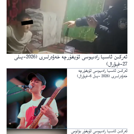
ئەركىن ئاسىيا رادىيوسى ئۇيغۇرچە خەۋەرلىرى (2026-يىلى
27-فېۋرال)
ئەركىن ئاسىيا رادىيوسى ئۇيغۇرچە
خەۋەرلىرى (2026 -يىل 6-فېۋرال)
ئەركىن ئاسىيا رادىيوسى ئۇيغۇر بۆلۈمى