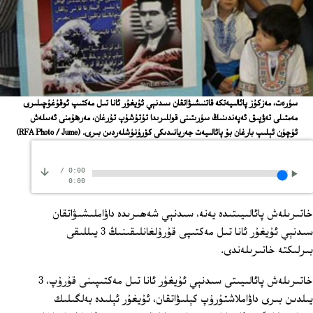
ﺳﯜﺭﻩﺕ، ﻣﻪﺯﻛﯘﺯ ﭘﺎﺋﺎﻟﯩﻴﻪﺗﻜﻪ ﻗﺎﺗﻨﯩﺸﯩﯟﺍﺗﻘﺎﻥ ﺳﯩﺪﻧﯧﻲ ﺋﯘﻳﻐﯘﺭ ﺋﺎﻧﺎ ﺗﯩﻞ ﻣﻪﻛﺘﯩﭗ ﺋﻮﻗﯘﻏﯘﭼﯩﻠﯩﺮﻯ
ﻣﻪﻣﺘﯩﻠﻰ ﺗﻪﯞﭘﯩﻖ ﺋﻪﭘﻪﻧﺪﯨﻨﯩﯔ ﺳﯜﺭﯨﺘﯩﻨﻰ ﻗﻮﻟﻠﯩﺮﯨﺪﺍ ﺗﯘﺗﯘﺷﯘﭖ ﺗﯘﺭﻏﺎﻥ، ﻣﻪﺭﻫﯘﻣﻨﻰ ﺋﻪﺳﻠﻪﺵ
ﺋﯜﭼﯜﻥ ﺋﯧﻠﯩﭗ ﺑﺎﺭﻏﺎﻥ ﺑﯘ ﭘﺎﺋﺎﻟﯩﻴﻪﺕ ﺟﻪﺭﻳﺎﻧﯩﺪﯨﻜﻰ ﻛﯚﺭﯛﻧﯜﺷﻠﻪﺭﺩﯨﻦ ﺑﯩﺮﻯ.
(RFA Photo / Jume)
/
0:00
0:00
خاتىرىلەش پائالىيىتىدە يەنە، سىدنېي شەھىرىدە داۋاملىشىۋاتقان
سىدنېي ئۇيغۇر ئانا تىل مەكتىپى قۇرۇلغانلىقىنىڭ 3 يىللىقى
بىرلىكتە خاتىرىلەندى.
خاتىرىلەش پائالىيىتى سىدنېي ئۇيغۇر ئانا تىل مەكتىپىنى قۇرۇپ، 3
يىلدىن بىرى داۋاملاشتۇرۇپ كېلىۋاتقان، ئۇيغۇر ئېلىدە بەلگىلىك