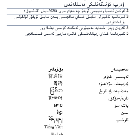
ۋەزىپە ئۆتىگەنلىكى دەلىللەندى
2
.
ئەركىن ئاسىيا رادىيوسى ئۇيغۇرچە خەۋەرلىرى (2026-يىل 31-ئىيۇل)
3
.
گېرمانىيە ئاخباراتى سابىق خىتاي ساقچىسى بىلەن سابىق ئۇيغۇر تۇتقۇننى
يۈزلەشتۈردى
4
.
ئادريان زېنز: خىتايدا مەجبۇرىي ئەمگەك كۆلىمى يەنىلا زور
5
.
ئامېرىكىدا خىتاي زىيانكەشلىكى خاتىرە سارىيى تەسىس قىلىنماقچى
سەھىپىلەر
بۆلۈملەر
تەپسىلىي خەۋەر
普通话
ۋەزىيەت- مۇلاھىزە
粤语
مەدەنىيەت ۋە تارىخ
မြန်မာ
تارىخ-بۈگۈن
한국어
يەتتە سۇ
ລາວ
سىن
ខ្មែរ
ئارخىپ
བོད་སྐད།
Tiếng Việt
English