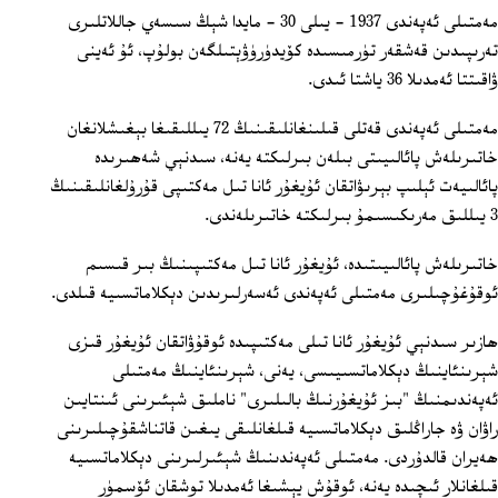
مەمتىلى ئەپەندى 1937 - يىلى 30 - مايدا شېڭ سىسەي جاللاتلىرى
تەرىپىدىن قەشقەر تۈرمىسىدە كۆيدۈرۈۋېتىلگەن بولۇپ، ئۇ ئەينى
ۋاقىتتا ئەمدىلا 36 ياشتا ئىدى.
مەمتىلى ئەپەندى قەتلى قىلىنغانلىقىنىڭ 72 يىللىقىغا بېغىشلانغان
خاتىرىلەش پائالىيىتى بىلەن بىرلىكتە يەنە، سىدنېي شەھىرىدە
پائالىيەت ئېلىپ بېرىۋاتقان ئۇيغۇر ئانا تىل مەكتىپى قۇرۇلغانلىقىنىڭ
3 يىللىق مەرىكىسىمۇ بىرلىكتە خاتىرىلەندى.
خاتىرىلەش پائالىيىتىدە، ئۇيغۇر ئانا تىل مەكتىپىنىڭ بىر قىسىم
ئوقۇغۇچىلىرى مەمتىلى ئەپەندى ئەسەرلىرىدىن دېكلاماتسىيە قىلدى.
ھازىر سىدنېي ئۇيغۇر ئانا تىلى مەكتىپىدە ئوقۇۋاتقان ئۇيغۇر قىزى
شېرىنئاينىڭ دېكلاماتسىيىسى، يەنى، شېرىنئاينىڭ مەمتىلى
ئەپەندىمنىڭ "بىز ئۇيغۇرنىڭ بالىلىرى" ناملىق شېئىرىنى ئىنتايىن
راۋان ۋە جاراڭلىق دېكلاماتسىيە قىلغانلىقى يىغىن قاتناشقۇچىلىرىنى
ھەيران قالدۇردى. مەمتىلى ئەپەندىنىڭ شېئىرلىرىنى دېكلاماتسىيە
قىلغانلار ئىچىدە يەنە، ئوقۇش يېشىغا ئەمدىلا توشقان ئۆسمۈر