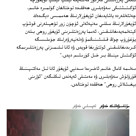
ئىككى پەرزەنتىنى مەزكۇر مەكتەپكە ئېلىپ كېلىپ ئۇيغۇرچە
ئۆگىتىشتىكى سەۋەبلىرى ھەققىدە توختالغان گۈلمىرە خانىم،
چەتئەللەردە ياشايدىغان ئۇيغۇرلارنىڭ ھەممىسى دېگىدەك
ئۇيغۇرلارنىڭ مىللىي مەنپەئەتى ئۈچۈن زور تۆھپىلەرنى قوشۇپ
كېتەلمەيدىغانلىقىنى، ئەمما پەرزەنتلىرىنى ئۇيغۇر روھى بىلەن
يۇغۇرۇپ چوڭ قىلىشىنىڭمۇ ۋەتەنپەرۋەرلىك جۈملىسىگە
كىرىدىغانلىقىنى ئوتتۇرىغا قويدى ۋە ئانا تىلىمىزنى پەرزەنتلىرىمگە
ئۆگىتىش مېنىڭ بىر خىل كۈرىشىم دېدى."
سەلىمە كامال خانىم ئاخىرىدا سىدنېي ئۇيغۇر ئانا تىل مەكتىپىنىڭ
قۇرۇلۇش سەۋەبلىرى ۋە مەمتىلى ئەپەندى تىكلىگەن "ئۆزىنى
بېغىشلاش روھى" ھەققدە توختالدى.
ﻣﯘﻧﺎﺳﯩﯟﻩﺗﻠﯩﻚ ﺧﻪﯞﻩﺭ
تەپسىلىي خەۋەر