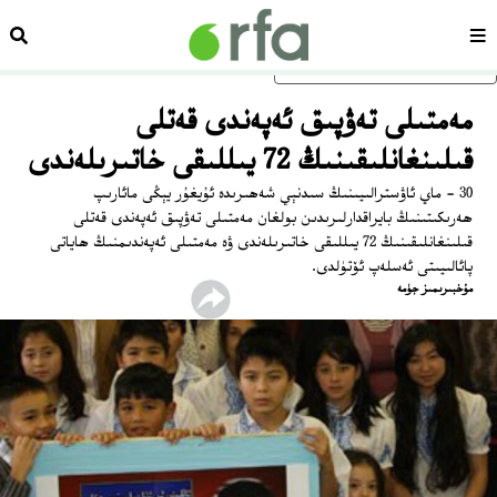
سەھىپە
ئىزد
ئاساسلىق مەزمۇنغا ئاتلاڭ
مەمتىلى تەۋپىق ئەپەندى قەتلى
قىلىنغانلىقىنىڭ 72 يىللىقى خاتىرىلەندى
30 - ماي ئاۋسترالىيىنىڭ سىدنېي شەھىرىدە ئۇيغۇر يېڭى مائارىپ
ھەرىكىتىنىڭ بايراقدارلىرىدىن بولغان مەمتىلى تەۋپىق ئەپەندى قەتلى
قىلىنغانلىقىنىڭ 72 يىللىقى خاتىرىلەندى ۋە مەمتىلى ئەپەندىمنىڭ ھاياتى
پائالىيىتى ئەسلەپ ئۆتۈلدى.
ﻣﯘﺧﺒﯩﺮﯨﻤﯩﺰ ﺟﯜﻣﻪ