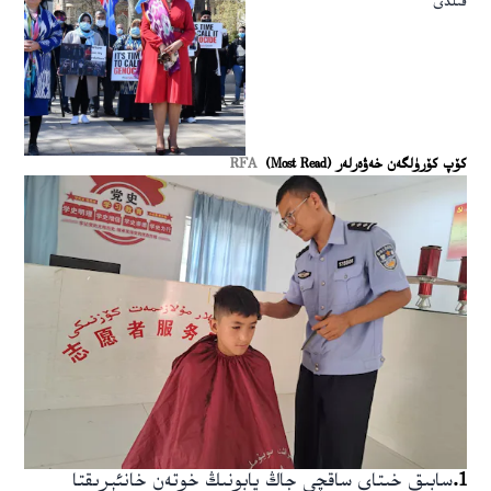
قىلدى
كۆپ كۆرۈلگەن خەۋەرلەر (Most Read)
RFA
1
.
سابىق خىتاي ساقچى جاڭ يابونىڭ خوتەن خانئېرىقتا