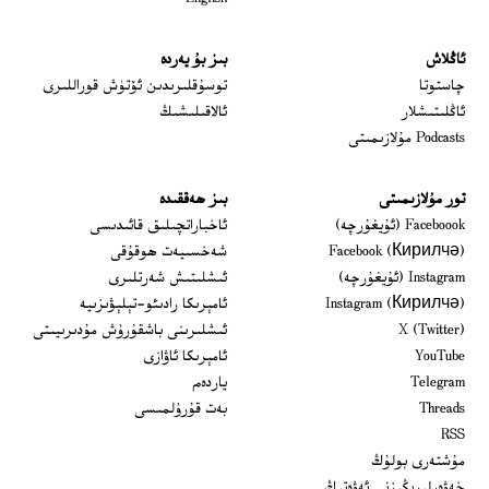
ئاڭلاش
بىز بۇ يەردە
 window
چاستوتا
توسۇقلىرىدىن ئۆتۈش قوراللىرى
ئاڭلىتىشلار
ئالاقىلىشىڭ
Podcasts مۇلازىمىتى
تور مۇلازىمىتى
بىز ھەققىدە
Opens in new window
Faceboook (ئۇيغۇرچە)
ئاخباراتچىلىق قائىدىسى
Opens in new window
Facebook (Кирилчә)
شەخسىيەت ھوقۇقى
Opens in new window
Instagram (ئۇيغۇرچە)
ئىشلىتىش شەرتلىرى
Opens in new window
Instagram (Кирилчә)
ئامېرىكا رادىئو-تېلېۋىزىيە
window
Opens in new window
X (Twitter)
ئىشلىرىنى باشقۇرۇش مۇدىرىيىتى
Opens in new window
Opens in new window
YouTube
ئامېرىكا ئاۋازى
Opens in new window
Telegram
ياردەم
Opens in new window
Threads
بەت قۇرۇلمىسى
RSS
مۇشتەرى بولۇڭ
خەۋەرلىرىڭىزنى ئەۋەتىڭ