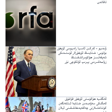
تاقالدى
ۋىدىيو – ئەركىن ئاسىيا رادىيوسى ئۇيغۇر
بۆلۈمى: خىتاينىڭ ئۇيغۇرلار ئۈستىدىكى
شەپقەتسىز ھۆكۈمرانلىقىنىڭ
زۇلمەتلىرىنى يېرىپ ئۆتكۈچى نۇر
ئەنگلىيە ھۆكۈمىتى ئۇيغۇر قۇللۇق
ئەمگىكى سەۋەبىدىن خىتايدا ئىشلەنگەن
كۈنتاختىلارنى چەكلەيدىغانلىقىنى ئېلان