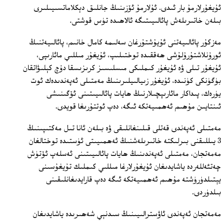
ئۇيغۇرلارمۇ بار ئىدى. ئۇلارمۇ ئۆزىنىڭ جانلىق دېكلاماتسىيىلىرى
بىلەن خاتىرىلەش پائالىيىتىگە ئالاھىدە تۈس قوشتى.
مەزكۇر پائالىيەتنى ئۇيۇشتۇرغان سەلىمە كامال خانىم، پائالىيەتنىڭ
ئورۇنلاشتۇرۇلۇشى ھەققىدە توختىلىپ، ئۇيغۇر مىللىي مائارىپى،
ئۇيغۇر تىلى ۋە ئۇيغۇر كىملىكى مىسلىسىز كرىزىسقا دۇچ كېلىۋاتقان
بۈگۈنكى كۈنىدە، ئۇيغۇر زىيالىيلىرىنىڭ مەمتىلى ئەپەندىدەك ئوت
يۈرەك، پىداكار مائارىپچىلارنىڭ ھايات پائالىيىتىنى ئۆگىنىشى
ئىنتايىن مۇھىم ئەھمىيەتكە ئىگە، دەپ ئوتتۇرىغا قويدى.
مەمتىلى ئەپەندى قەتلى قىلىنغانلىقى ۋە بىلەن ئانا تىل مەكتىپىنىڭ
3 يىللىقنى بىرلىكتە خاتىرىلەشنىڭ ئەھمىيىتى ئۈستىدە توختالغان
مەمەتجان، مەمتىلى ئەپەندىنىڭ ھايات پائالىيىتىنى ئەسلەپ ئۆتۈش
چەتئەللەردە ياشايدىغان ئۇيغۇرلارغا مىللىي كىملىك تۇيغۇسىنى
يېتىلدۈرۈشتە مۇھىم ئەھمىيەتكە ئىگە دەپ قارايدىغانلىقىنى
بىلدۈردى.
مەمەتجان ئەپەندى ئاۋسترالىيىنىڭ سىدنېي شەھىرىدە ياشايدىغان