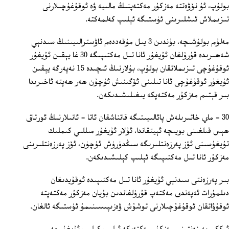
بولۇپ، ئۇ نۆۋەتتە مەزكۇر مەكتەپنىڭ مالىيە ۋە ئوقۇغۇچىلارنى
تىزىملاش ئىشلىرىنى ئۈستىگە ئېلىپ كەلمەكتە.
مەلۇم بولۇشىچە، بۇندىن 3 يىل مۇقەددەم ئاۋسترالىيىنىڭ سىدنېي
شەھىرىدە قۇرۇلغان ئۇيغۇر ئانا تىل مەكتىپىگە 30 غا يېقىن ئۇيغۇر
ئوقۇغۇچى تىزىملاتقان بولۇپ، بۇلارنىڭ ئىچىدە 15 نەپەرگە يېقىن
ئۇيغۇر ئوقۇغۇچى ئانا تىلىنى ئۆگىنىش ئۇچۇن ھەر ھەپتە ئاخىرىدا
بىر قېتىم مەزكۇر مەكتەپكە يىغىلىشىدىكەن.
30 - ماي خاتىرىلەش پائالىيىتىگە قاتناشقان ئاتا - ئانىلارنىڭ ئورتاق
ھېس قىلغىنى بويىچە ئېيتقاندا، ئۇلار ئۇيغۇر مىللىي كىملىك
تۇيغۇسىنى ئۆز پەرزەنتلىرىگە سىڭدۈرۈش ئۈچۈن، ئۆز پەرزەنتلىرىنى
مەزكۇر ئانا تىل مەكتىپىگە ئېلىپ كېلىشىدىكەن.
بىر پەرزەنتى سىدنېي ئۇيغۇر ئانا تىل مەكتىپىدە ئوقۇيدىغان
دىلمۇرات ئەپەندى مەكتەپ قۇرۇلغاندىن بۇيان مەزكۇر مەكتەپتە
ئوقۇۋاتقان ئوقۇغۇچىلارنى توشۇش ۋەزىپىسىنىمۇ ئۈستىگە ئالغان.