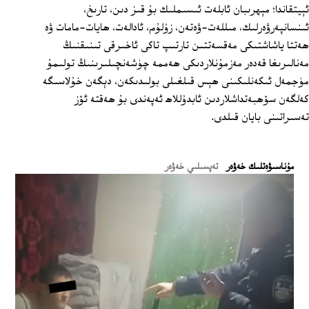
ئېيتقاندا؛ مېھرىبان ئابلەت ئىسىملىك بۇ قىز دىن، تارىخ،
ئىنسانپەرۋەرلىك، مىللەت-ۋەتەن، زۇلۇم، ئادالەت، ھايات-مامات ۋە
ھەتتا ياشاشتىكى مەقسەتتىن تارتىپ تاكى ئاخىرقى تىنىقنىڭ
مەنالىرىغا قەدەر مەزمۇنلاردىكى ھەممە چۈشەنچىلىرىنىڭ تولىمۇ
مۈجمەل ئىكەنلىكىنى ھېس قىلغىلى بولىدىكەن، دېگەن خۇلاسىگە
كەلگەن سۆھبەتداشلاردىن ئابدۇللاھ ئەپەندى بۇ ھەقتە ئۆز
تەسىراتىنى بايان قىلدى.
ﻣﯘﻧﺎﺳﯩﯟﻩﺗﻠﯩﻚ ﺧﻪﯞﻩﺭ
تەپسىلىي خەۋەر