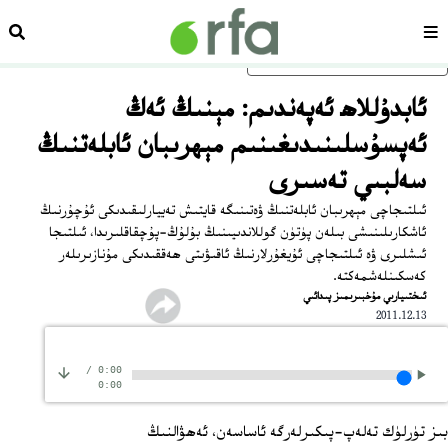
سەھىپە
ئىزد
ئاساسلىق مەزمۇنغا ئاتلاڭ
ئابدۇللاھ ئەپەندىم: مېنىڭ ئەڭ
ئەپسۇسلىنىدىغىنىم مېھرىبان ئابلەتنىڭ
سەلبىي تەسىرى
ئىلتىجاچى مېھرىبان ئابلەتنىڭ ۋەتىنىگە قايتىش تەييارلىقىدىكى ئۇچۇرنىڭ
ئاشكارىلىنىشى بىلەن پۈتۈن گوللاندىيىنىڭ بۇلۇڭ-پۇچقاقلىرىدا، ئىلتىجا
ئىشلىرى ۋە ئىلتىجاچى ئۇيغۇرلارنىڭ ئاقىۋىتى ھەققىدىكى مۇنازىرىلەر
كەسكىنلەشمەكتە.
ئىختىيارىي مۇخبىرىمىز پىدائىي
2011.12.13
/
0:00
0:00
بىز تۈرلۈك تەلەپ-پىكىرلەرگە ئاساسەن، ئەھۋالنىڭ