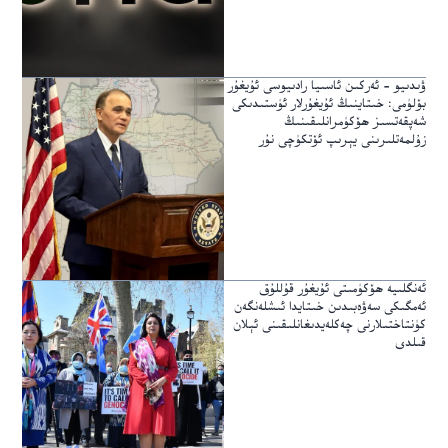
ۋىدىيو – ئەركىن ئاسىيا رادىيوسى ئۇيغۇر
بۆلۈمى: خىتاينىڭ ئۇيغۇرلار ئۈستىدىكى
شەپقەتسىز ھۆكۈمرانلىقىنىڭ
زۇلمەتلىرىنى يېرىپ ئۆتكۈچى نۇر
ئەنگلىيە ھۆكۈمىتى ئۇيغۇر قۇللۇق
ئەمگىكى سەۋەبىدىن خىتايدا ئىشلەنگەن
كۈنتاختىلارنى چەكلەيدىغانلىقىنى ئېلان
قىلدى