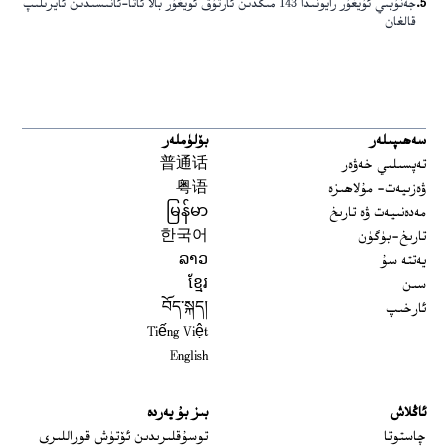
5
.
جەنۇبىي ئۇيغۇر رايونىدا 143 مىڭدىن ئارتۇق ئويغۇر بالا ئاتا-ئانىسىدىن ئايرىلىپ
قالغان
سەھىپىلەر
بۆلۈملەر
تەپسىلىي خەۋەر
普通话
ۋەزىيەت- مۇلاھىزە
粤语
مەدەنىيەت ۋە تارىخ
မြန်မာ
تارىخ-بۈگۈن
한국어
يەتتە سۇ
ລາວ
سىن
ខ្មែរ
ئارخىپ
བོད་སྐད།
Tiếng Việt
English
ئاڭلاش
بىز بۇ يەردە
 window
چاستوتا
توسۇقلىرىدىن ئۆتۈش قوراللىرى