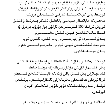
پەۋقۇلاددىلىقىنى نەزەردە تۇتۇپ، مېھرىبان ئابلەت بىلەن ئېلىپ
بارغان سۆھبىتىمىزنى پۈتۈنلەش ئۈچۈن، ئۇ تۇرۇۋاتقان تۇرۇش
ئورنىغا، يەنى گوللاندىيىنىڭ شەرقىي شىمالىدىكى درونتىن
شەھىرىگە جايلاشقان سىياسىي پاناھلىق تىلىگۈچىلەرنىڭ ۋاقىتلىق
تۇرۇش ئورنىغا 150 كىلومېتىردىن ئارتۇق يول يۈرۈپ باردۇق ۋە
قىسقا سالاملاشقاندىن كېيىن، كېلىش مەقسىتىمىزنى
بىلدۈرگىنىمىزدە ئۇ زىيارىتىمىزنى رەت قىلدى. ئاخىرى كۆپ
خىزمەت ئىشلىگەندىن كېيىن، ئاۋازنى خاتىرىلىۋالماسلىق شەرتى
بىلەن سۆھبەتلەشتۇق.
ئۇ باشتىن-ئاخىرى ئۆزىنىڭ ئالدانغانلىقى ۋە جاپا چەككەنلىكىنى
پەش قىلسىمۇ، ئۆزىنى مۇشۇ رىيازەتلەرگە مۇپتىلا قىلغان
ئالدامچىلارنى پاش قىلىش ياكى ۋەتەنگە قايتىشتا ئىشەنچ قىلىدىغان
ئارقا تېرىكى ھەققىدىكى مەلۇماتلارنى ئاشكارلىيالمىدى. بۇنىڭدىن
ئۇنىڭ راستلا زىيانكەشلىككە ئۇچرىغۇچى ئىكەنلىكى گۇمان
قوزغىدى.
3 سائەتتىن ئارتۇق داۋام قىلغان سۆھبىتىمىزدىن خۇلاسىلەپ