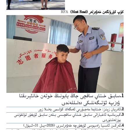
كۆپ كۆرۈلگەن خەۋەرلەر (Most Read)
RFA
1
.
سابىق خىتاي ساقچى جاڭ يابونىڭ خوتەن خانئېرىقتا
ۋەزىپە ئۆتىگەنلىكى دەلىللەندى
2
.
ئادريان زېنز: خىتايدا مەجبۇرىي ئەمگەك كۆلىمى يەنىلا زور
3
.
گېرمانىيە ئاخباراتى سابىق خىتاي ساقچىسى بىلەن سابىق ئۇيغۇر تۇتقۇننى
يۈزلەشتۈردى
4
.
ئەركىن ئاسىيا رادىيوسى ئۇيغۇرچە خەۋەرلىرى (2026-يىل 31-ئىيۇل)