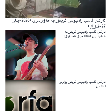
ئەركىن ئاسىيا رادىيوسى ئۇيغۇرچە خەۋەرلىرى (2026-يىلى
27-فېۋرال)
ئەركىن ئاسىيا رادىيوسى ئۇيغۇرچە
خەۋەرلىرى (2026 -يىل 6-فېۋرال)
ئەركىن ئاسىيا رادىيوسى ئۇيغۇر بۆلۈمى
تاقالدى