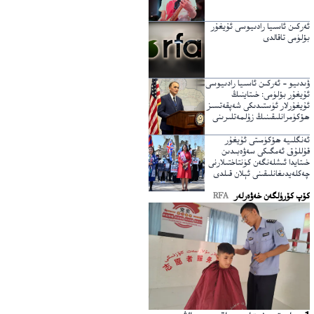
ئەركىن ئاسىيا رادىيوسى ئۇيغۇر
بۆلۈمى تاقالدى
ۋىدىيو – ئەركىن ئاسىيا رادىيوسى
ئۇيغۇر بۆلۈمى: خىتاينىڭ
ئۇيغۇرلار ئۈستىدىكى شەپقەتسىز
ھۆكۈمرانلىقىنىڭ زۇلمەتلىرىنى
يېرىپ ئۆتكۈچى نۇر
ئەنگلىيە ھۆكۈمىتى ئۇيغۇر
قۇللۇق ئەمگىكى سەۋەبىدىن
خىتايدا ئىشلەنگەن كۈنتاختىلارنى
چەكلەيدىغانلىقىنى ئېلان قىلدى
كۆپ كۆرۈلگەن خەۋەرلەر
RFA