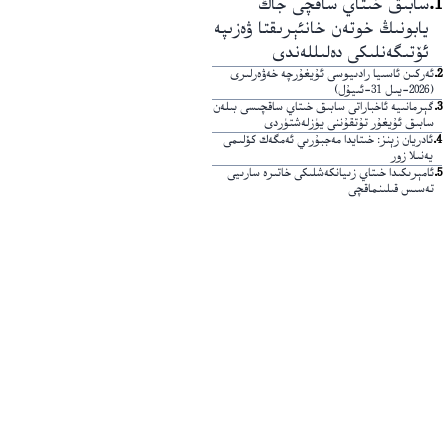
1
.
سابىق خىتاي ساقچى جاڭ
يابونىڭ خوتەن خانئېرىقتا ۋەزىپە
ئۆتىگەنلىكى دەلىللەندى
2
.
ئەركىن ئاسىيا رادىيوسى ئۇيغۇرچە خەۋەرلىرى
(2026-يىل 31-ئىيۇل)
3
.
گېرمانىيە ئاخباراتى سابىق خىتاي ساقچىسى بىلەن
سابىق ئۇيغۇر تۇتقۇننى يۈزلەشتۈردى
4
.
ئادريان زېنز: خىتايدا مەجبۇرىي ئەمگەك كۆلىمى
يەنىلا زور
5
.
ئامېرىكىدا خىتاي زىيانكەشلىكى خاتىرە سارىيى
تەسىس قىلىنماقچى