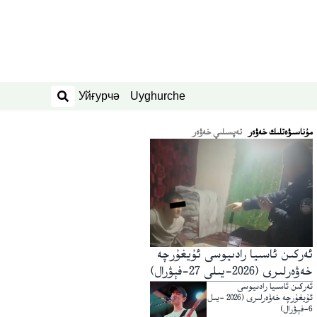
Уйғурчә
Uyghurche
ئىزدەش
ﻣﯘﻧﺎﺳﯩﯟﻩﺗﻠﯩﻚ ﺧﻪﯞﻩﺭ
تەپسىلىي خەۋەر
ئەركىن ئاسىيا رادىيوسى ئۇيغۇرچە
خەۋەرلىرى (2026-يىلى 27-فېۋرال)
ئەركىن ئاسىيا رادىيوسى
ئۇيغۇرچە خەۋەرلىرى (2026 -يىل
6-فېۋرال)