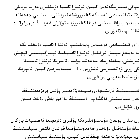
پاقى يىمىرىلگەندىن كېيىن، ئوتتۇرا ئاسىيا دۆلەتلىرى غەرب مودېلى
رەتتە ئىقتىسادنى ئەسلىگە كەلتۈرۈشكە تىرىشتى. سىياسىي جەھەتتە
ۇسىيىدىن يىراقلىشىشنى قولغا كەلتۈرۈپ، ئۇلارنى غەربنىڭ دېموكراتىك
ا ئىلھاملاندۇردى.
ور ئىقتىسادىي كۈچىدىن پايدىلىنىپ، ئوتتۇرا ئاسىيا دۆلەتلىرىگە
ە مەبلەغ سېلىش ئارقىلىق ئوتتۇرا ئاسىيانىڭ ئېنېرگىيىسىنى ئېچىش
ىشتى. بىخەتەرلىك جەھەتتە بولسا ، ئامېرىكا ئوتتۇرا ئاسىياغا
كىرىپ، رايوننىڭ بىخەتەرلىك ئىشلىرىدىكى رولى ۋە تەسىرىنى ئاشۇردى . 11-سېنتەبىردىن كېيىن، ئامېرىكا
زىستاندا ھەربىي بازا قۇردى.
سىسىنىڭ قارىشىچە، رۇسىيىدە ۋلادىمىر پۇتىن پرېزىدېنتلىققا
اراتقان سىياسىتىنى تەڭشەپ، رۇسىيىنىڭ مەزكۇر بەش دۆلەت بىلەن
رى كۆتۈردى.
ىرى بىلەن بولغان مۇناسىۋەتلىرىگە يۇقىرى دەرىجىدە ئەھمىيەت بەرگەن
ىنىڭ مۇستەقىل دۆلەتلەر ھەمدوستلۇقىغا قاراتقان تاشقى سىياسىتىنىڭ
ى. مېدۋېدېۋ تەختكە چىققاندىن كېيىن، پۇتىننىڭ سىياسىتىنى