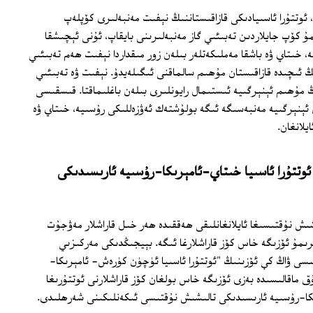
ئوتتۇرا ئاسىيادىكى قازاقىستاننىڭ نېفىت مەنبەلىرى كۆپلەپ
ۇ كۆپ جايلاردىن تەبىئىي گاز مەنبەلىرىنى بايقاپ، ئۇنى ئېچىشقا
، خىتاي ۋە باشقا مەملىكەتلەر بىلەن زور مىقداردا نېفىت ھەم تەبىئىي
ڭ ئىچىدە قازاقىستان مۇھىم سالماقنى ئىگىلەيدۇ. نېفىت ۋە تەبىئىي
ىڭ مۇھىم ئېنېرگىيە ئىستىمال رايونلىرى بىلەن باغلىماقتا. قىسقىسى
 ئېنېرگىيە مەنبەسىگە ئىگە بولۇشتەك ئەۋزەللىكى رۇسىيە، خىتاي ۋە
يلانغان.
تتۇرا ئاسىيا خىتاي-ئامېرىكا-رۇسىيە ئارىسىدىكى
شىش نۇقتىسىغا ئايلانغانلىقى ھەققىدە ھەر خىل قاراشلار مەۋجۇت
مۇ ئۆزىگە خاس كۆز قاراشلارغا ئىگە. بېيجىڭدىكى مەركىزىي
سى ۋاڭ كې ئۆزىنىڭ "ئوتتۇرا ئاسىيا ئۈچۈن كۈرەش- ئامېرىكا-
 ماقالىسىدە بەزى ئۆزىگە خاس بولغان كۆز قاراشلارنى ئوتتۇرىغا
ىكا-رۇسىيە ئارىسىدىكى تالىشىش نۇقتىسى ئىكەنلىكىنى شەرھلىدى.