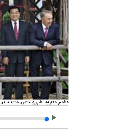
ﺷﺎﯕﺨﻪﻱ 6 ﮔﯘﺭﯗﻫﯩﻨﯩﯔ ﭘﺮﯦﺰﯨﺪﯦﻨﺘﻠﯩﺮﻯ ﺧﯩﺘﺎﻳﻐﺎ ﻗﯩﻠﻐﺎﻥ ﺯﯨﻴﺎﺭﯨﺘﯩﻨﯩﯔ ﺑﯩﺮﯨﺪﻩ.