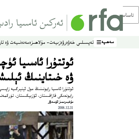
ئاساسلىق مەزمۇنغا ئاتلاڭ
سەھىپە
تەپسىلىي خەۋەر
ۋەزىيەت- مۇلاھىزە
مەدەنىيەت ۋە تار
سەھىپە
ئوتتۇرا ئاسىيا ئۈ
ۋە خىتاينىڭ ئېلىشى
ئوتتۇرا ئاسىيا رايونىنىڭ مول ئېنېرگىيە زاپى
رايوندىكى قازاقىستان، ئۆزبېكىستان، تۈركمەنى
ﻣﯘﺧﺒﯩﺮﯨﻤﯩﺰ ﺋﯜﻣﯩﺪﯞﺍﺭ
2008.12.31