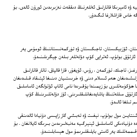
 ۋە ئامېرىكا قاتارلىق ئەللەرنىڭ دىققەت نەزىرىدىن ئورۇن ئالدى. بۇ
خاس قاراشلارغا ئىگىدۇر.
ستان، ئۆزبېكىستان، تاجىكىستان ۋە تۈركمەنىستاننىڭ ئومۇمى يەر
غىز، تاجىك، تۈركمەن ، رۇس، ئۇيغۇر، قارا قالپاق، تاتار قاتارلىق
ۆزلىشىدىغان ھەم ئىسلام دىنى ۋە خرىستىيان دىنىغا ئېتىقاد قىلىدىغان
ىيا ھۆكۈمەتلىرى بۇ زېمىندا يۇقىرىدا نامى ئاتاپ ئۆتۈلگەن ئاساسلىق
رنى ئۆز ئىچىگە ئالغان 120 دىن ئارتۇق مىللەتنىڭ ياشايدىغانلىقلىرىنى، ئۆز دۆلەتلىرىنىڭ كۆپ
 تىلغا ئالىدۇ.
ئىنتايىن مول بولۇپ، نېفىت ۋە تەبىئىي گاز زاپىسى دۇنيادا ئالدىنقى
 دۇنيادىكى ئاساسلىق ئېنېرگىيە مەنبەلىرىدىن بىرىگە ئايلانغان . بۇ
ق قىممەتلىك يەر ئاستى بايلىقلىرىمۇ مول ھېسابلىنىدۇ.