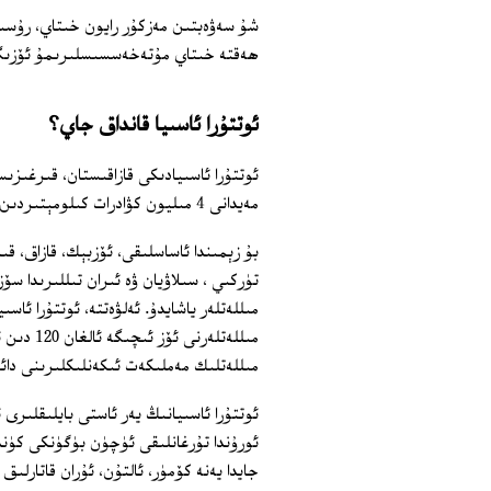
شۇ سەۋەبتىن مەزكۇر رايون خىتاي، رۇسىيە
ھەقتە خىتاي مۇتەخەسسىسلىرىمۇ ئۆزىگە 
ئوتتۇرا ئاسىيا قانداق جاي؟
ئوتتۇرا ئاسىيادىكى قازاقىستان، قىرغىزى
مەيدانى 4 مىليون كۋادرات كىلومېتىردىن ئارتۇق بولۇپ، ئەتراپى كۆپ دۆلەتلەر بىلەن چېگرىلىنىدۇ.
بۇ زېمىندا ئاساسلىقى، ئۆزبېك، قازاق، قىر
تۈركىي ، سىلاۋيان ۋە ئىران تىللىرىدا س
مىللەتلەر ياشايدۇ. ئەلۋەتتە، ئوتتۇرا ئاس
مىللەتلە
مىللەتلىك مەملىكەت ئىكەنلىكلىرىنى دائىم
ئوتتۇرا ئاسىيانىڭ يەر ئاستى بايلىقلىرى 
ئورۇندا تۇرغانلىقى ئۈچۈن بۈگۈنكى كۈندە
جايدا يەنە كۆمۈر، ئالتۇن، ئۇران قاتارلى