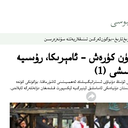
ىخ
تارىخ-بۈگۈن
ئەركىن تىنىقلار
يەتتە سۇ
نەزەر
سىن
چۈن كۈرەش - ئامېرىكا، رۇسىيە
شى (1)
سى ئۇنىڭ دۇنياۋى ئىستراتېگىيىلىك ئەھمىيىتىنى ئاشۇرماقتا. بۈگۈنكى كۈندە
ستان دۇنيادىكى ئاساسلىق ئېنېرگىيە ئېكسپورت قىلىدىغان دۆلەتلەرگە ئايلاندى.