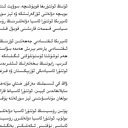
ئۇنىڭ ئوتتۇرىغا قويۇشىچە، سوۋېت ئىتتى
بويىچە دۆلەتنى ئۆزگەرتىشكە ۋە تېز سۈ
ئامېرىكا ئوتتۇرا ئاسىيا دۆلەتلىرىنىڭ ر
سىياسىي قىممەت قارىشىنى قوبۇل قىلىشق
ئامېرىكا ئىقتىسادىي جەھەتتىن ئۆزىنىڭ ز
ئىقتىسادىي ياردەم بېرىش ھەمدە بىۋاسىت
ھەم توشۇشتا ئۈستۈنلۈكنى ئىگىلىشكە تىر
ئوتتۇرا ئاسىيادىكى ئۆزبېكىستان ۋە قىرغى
ۋاڭ كې ئىسىملىك مەزكۇر خىتاي مۇتەخەس
سايلانغاندىن كېيىن، ئوتتۇرا ئاسىياغا ق
بولغان مۇناسىۋىتىنى تېز سۈرئەتتە يۇقى
پۇتىن رۇسىيىنىڭ ئوتتۇرا ئاسىيا دۆلەتل
بولۇپ، ئوتتۇرا ئاسىيا دۆلەتلىرى رۇسىي
ئاساسىي نۇقتىسى ئىكەنلىكىنى بەلگىلىد