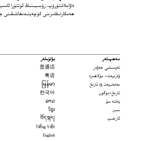
داۋاملاشتۇرۇپ، رۇسىيىنىڭ ئوتتۇرا ئاسىي
ھەمكارلىقلىرىنى كۈچەيتىدىغانلىقىنى جا
سەھىپىلەر
بۆلۈملەر
تەپسىلىي خەۋەر
普通话
ۋەزىيەت- مۇلاھىزە
粤语
مەدەنىيەت ۋە تارىخ
မြန်မာ
تارىخ-بۈگۈن
한국어
يەتتە سۇ
ລາວ
سىن
ខ្មែរ
ئارخىپ
བོད་སྐད།
Tiếng Việt
English