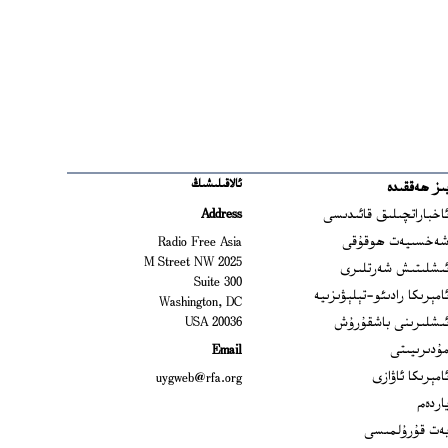
ئالاقىلىشىڭ
ىز ھەققىدە
Ope
اخباراتچىلىق قائىدىسى
Address
Open
ەخسىيەت ھوقۇقى
Radio Free Asia
2025 M Street NW
Op
ىشلىتىش شەرتلىرى
Suite 300
Opens
امېرىكا رادىئو-تېلېۋىزىيە
Washington, DC
ىشلىرىنى باشقۇرۇش
20036 USA
Opens in new window
ۇدىرىيىتى
Email
Opens in new window
امېرىكا ئاۋازى
uygweb@rfa.org
اردەم
ەت قۇرۇلمىسى