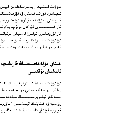
سوۋېت ئىتتىپاقى يىمىرىلگەندىن كېيىن، 
ئېچىلدى. تۈركمەنىستان ۋە ئۆزبېكىستانم
كىرىشتى . نۆۋەتتە، بۇ ئۈچ دۆلەت رۇسىيە
گاز كېلىشىملىرى تۈزگەن بولۇپ، بۇلارنى
گاز تۇرۇبىلىرى ئوتتۇرا ئاسىيانى دۇنيان
ئوتتۇرا ئاسىيا دۆلەتلىرىنىڭ بۇ خىل مول
غەرب دۆلەتلىرىنىڭ رىقابەت نۇقتىسىغا ئا
خىتاي مۇتەخەسىسنىڭ قارىشىچە ئو
تالىشىش نۇقتىسى
ئوتتۇرا ئاسىيانىڭ ئىستراتېگىيىلىك تالى
بولۇپ، بۇ ھەقتە خىتاي مۇتەخەسسىسلىرى
مىللەتلەر ئۇنىۋېرسىتېتىنىڭ مۇتەخەسسى
رۇسىيە ۋە خىتاينىڭ ئېلىشىشى " ماۋزۇلۇق
قويۇپ، ئوتتۇرا ئاسىيانىڭ خىتاي-ئامېر