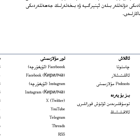
ادىكى دۆلەتلەر بىلەن ئېنېرگىيە ۋە بىخەتەرلىك جەھەتلەردىكى
كارلىدى.
ئاڭلاش
تور مۇلازىمىتى
ب
ns in new window
چاستوتا
Faceboook (ئۇيغۇرچە)
ئ
s in new window
ئاڭلىتىشلار
Facebook (Кирилчә)
ش
ens in new window
Podcasts مۇلازىمىتى
Instagram (ئۇيغۇرچە)
ئ
 in new window
Instagram (Кирилчә)
ئ
بىز بۇ يەردە
Opens in new window
X (Twitter)
ئ
Opens in new window
توسۇقلىرىدىن ئۆتۈش قوراللىرى
Opens in new window
YouTube
م
ئالاقىلىشىڭ
Opens in new window
Telegram
ئ
Opens in new window
Threads
ي
RSS
ب