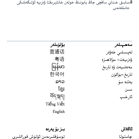
5
.
سابىق خىتاي ساقچى جاڭ يابونىڭ خوتەن خانئېرىقتا ۋەزىپە ئۆتىگەنلىكى
دەلىللەندى
سەھىپىلەر
بۆلۈملەر
تەپسىلىي خەۋەر
普通话
ۋەزىيەت- مۇلاھىزە
粤语
مەدەنىيەت ۋە تارىخ
မြန်မာ
تارىخ-بۈگۈن
한국어
يەتتە سۇ
ລາວ
سىن
ខ្មែរ
ئارخىپ
བོད་སྐད།
Tiếng Việt
English
ئاڭلاش
بىز بۇ يەردە
 window
چاستوتا
توسۇقلىرىدىن ئۆتۈش قوراللىرى