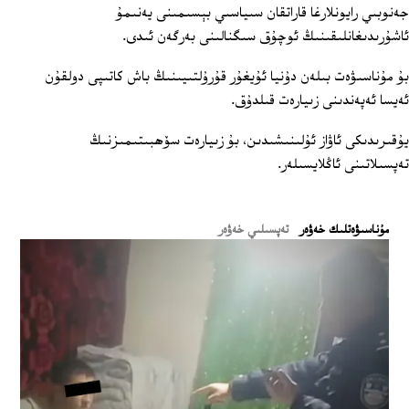
جەنوبىي رايونلارغا قاراتقان سىياسىي بېسىمىنى يەنىمۇ
ئاشۇرىدىغانلىقىنىڭ ئوچۇق سىگنالىنى بەرگەن ئىدى.
بۇ مۇناسىۋەت بىلەن دۇنيا ئۇيغۇر قۇرۇلتىيىنىڭ باش كاتىپى دولقۇن
ئەيسا ئەپەندىنى زىيارەت قىلدۇق.
يۇقىرىدىكى ئاۋاز ئۇلىنىشىدىن، بۇ زىيارەت سۆھبىتىمىزنىڭ
تەپسىلاتىنى ئاڭلايسىلەر.
ﻣﯘﻧﺎﺳﯩﯟﻩﺗﻠﯩﻚ ﺧﻪﯞﻩﺭ
تەپسىلىي خەۋەر