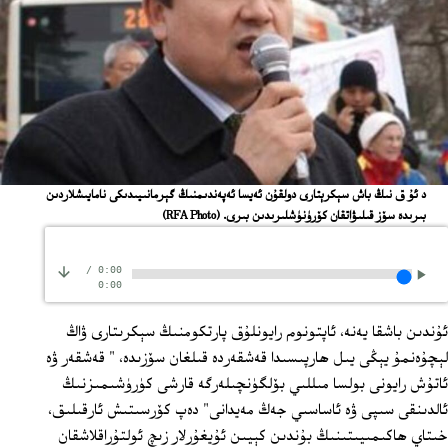
ﺩ ﺋﯘ ﻕ ﻧﯩﯔ ﺑﺎﺵ ﺳﯧﻜﺮﯦﺘﺎﺭﻯ ﺩﻭﻟﻘﯘﻥ ﺋﻪﻳﺴﺎ ﺋﻪﭘﻪﻧﺪﯨﻤﻨﯩﯔ ﮔﯧﺮﻣﺎﻧﯩﻴﯩﺪﯨﻜﻰ ﻧﺎﻣﺎﻳﯩﺸﻼﺭﺩﯨﻦ
ﺑﯩﺮﯨﺪﻩ ﺳﯚﺯ ﻗﯩﻠﯩﯟﺍﺗﻘﺎﻥ ﻛﯚﺭﯛﻧﯜﺷﻠﯩﺮﯨﺪﯨﻦ ﺑﯩﺮﻯ.
(RFA Photo)
/
0:00
0:00
ئۇندىن باشقا يەنە، ئاپتونوم رايونلۇق پارتكومنىڭ سېكرىتارى ۋاڭ
لېچۇەنمۇ يېڭى يىل ھارپىسىدا قەشقەردە قىلغان سۆزىدە، " قەشقەر ۋە
ئاتۇش رايونى بولسا مىللىي بۆلگۈنچىلەرگە قارشى كۈرۈشىمىزنىڭ
ئالدىنقى سىپى ۋە ئاساسىي جەڭ مەيدانى" دەپ كۆرسىتىش ئارقىلىق،
خىتاي ھاكىمىيىتىنىڭ بۇندىن كېيىن ئۇيغۇرلار زىچ ئولتۇراقلاشقان