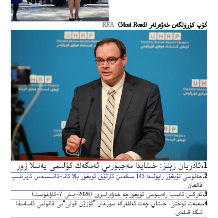
كۆپ كۆرۈلگەن خەۋەرلەر (Most Read)
RFA
1
.
ئادريان زېنز: خىتايدا مەجبۇرىي ئەمگەك كۆلىمى يەنىلا زور
2
.
جەنۇبىي ئۇيغۇر رايونىدا 143 مىڭدىن ئارتۇق ئويغۇر بالا ئاتا-ئانىسىدىن ئايرىلىپ
قالغان
3
.
ئەركىن ئاسىيا رادىيوسى ئۇيغۇرچە خەۋەرلىرى (2026-يىلى 7-ئاۋغۇست)
4
.
مەمەت توختى: خىتاي چەت ئەللەرگە سوزغان ”ئۇزۇن قولى“نى قانۇنىي ئاساسقا
ئىگە قىلدى