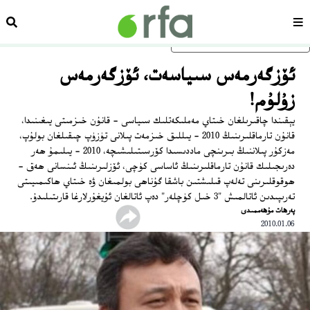
سەھىپە
ئىزد
ئاساسلىق مەزمۇنغا ئاتلاڭ
ئۆزگەرمەس سىياسەت، ئۆزگەرمەس
زۇلۇم!
يېقىندا چاقىرىلغان خىتاي مەملىكەتلىك سىياسى - قانۇن خىزمىتى يىغىنىدا،
قانۇن تارماقلىرىنىڭ 2010 - يىللىق خىزمەت پىلانى تۈزۈپ چىقىلغان بولۇپ،
مەزكۇر پىلاننىڭ بىرىنچى ماددىسىدا كۆرسىتىلىشىچە، 2010 - يىلىمۇ ھەر
دەرىجىلىك قانۇن تارماقلىرىنىڭ ئاساسى كۈچى، ئۆزلىرىنىڭ ئىنسانى ھەق -
ھوقوقلىرىنى تەلەپ قىلىشتىن باشقا گۇناھى بولمىغان ۋە خىتاي ھاكىمىيىتى
تەرىپىدىن ئاتالمىش "3 خىل كۈچلەر" دەپ ئاتالغان ئۇيغۇرلارغا قارىتىلىدۇ.
ﭘﻪﺭﻫﺎﺕ ﻣﯘﻫﻪﻣﻤﯩﺪﻯ
2010.01.06