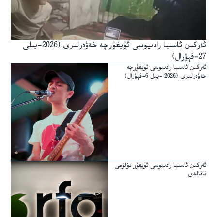
ئەركىن ئاسىيا رادىيوسى ئۇيغۇرچە خەۋەرلىرى (2026-يىلى
27-فېۋرال)
ئەركىن ئاسىيا رادىيوسى ئۇيغۇرچە
خەۋەرلىرى (2026 -يىل 6-فېۋرال)
ئەركىن ئاسىيا رادىيوسى ئۇيغۇر بۆلۈمى
تاقالدى