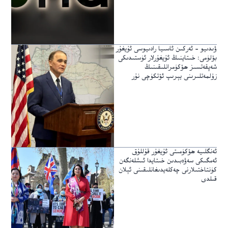
ۋىدىيو – ئەركىن ئاسىيا رادىيوسى ئۇيغۇر
بۆلۈمى: خىتاينىڭ ئۇيغۇرلار ئۈستىدىكى
شەپقەتسىز ھۆكۈمرانلىقىنىڭ
زۇلمەتلىرىنى يېرىپ ئۆتكۈچى نۇر
ئەنگلىيە ھۆكۈمىتى ئۇيغۇر قۇللۇق
ئەمگىكى سەۋەبىدىن خىتايدا ئىشلەنگەن
كۈنتاختىلارنى چەكلەيدىغانلىقىنى ئېلان
قىلدى