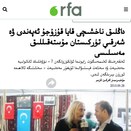
سەھىپە
ئىزد
ئاساسلىق مەزمۇنغا ئاتلاڭ
داڭلىق ناخشىچى قايا قۇزۇجۇ ئەپەندى ۋە
شەرقىي تۈركىستان مۇستەقىللىق
مەسىلىسى
ئەنقەرەنىڭ ئەتىمەسگۇت رايونىدا ئۆتكۈزۈلگەن 7 - نۆۋەتلىك ئاناتولىيە
مەدەنىيەت ۋە سەنئەت فېستىۋالىدا ئۇيغۇر مەدەنىيەت - سەنئىتىگە ئالاھىدە
ئورۇن بېرىلگەن ئىدى.
ﻣﯘﺧﺒﯩﺮﯨﻤﯩﺰ ﺋﻪﺭﻛﯩﻦ ﺗﺎﺭﯨﻢ
2010.09.28