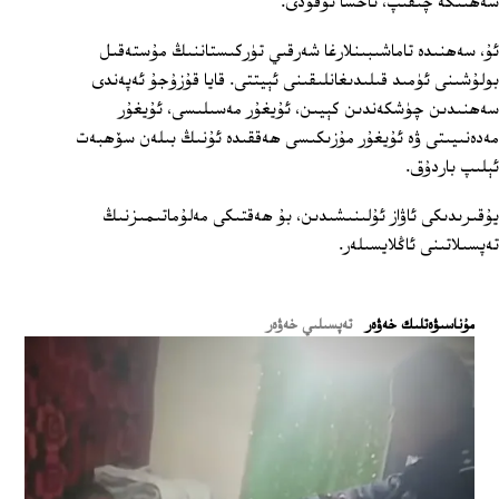
سەھنىگە چىقىپ، ناخشا ئوقۇدى.
ئۇ، سەھنىدە تاماشىبىنلارغا شەرقىي تۈركىستاننىڭ مۇستەقىل
بولۇشىنى ئۈمىد قىلىدىغانلىقىنى ئېيتتى. قايا قۇزۇجۇ ئەپەندى
سەھنىدىن چۈشكەندىن كېيىن، ئۇيغۇر مەسىلىسى، ئۇيغۇر
مەدەنىيىتى ۋە ئۇيغۇر مۇزىكىسى ھەققىدە ئۇنىڭ بىلەن سۆھبەت
ئېلىپ باردۇق.
يۇقىرىدىكى ئاۋاز ئۇلىنىشىدىن، بۇ ھەقتىكى مەلۇماتىمىزنىڭ
تەپسىلاتىنى ئاڭلايسىلەر.
ﻣﯘﻧﺎﺳﯩﯟﻩﺗﻠﯩﻚ ﺧﻪﯞﻩﺭ
تەپسىلىي خەۋەر