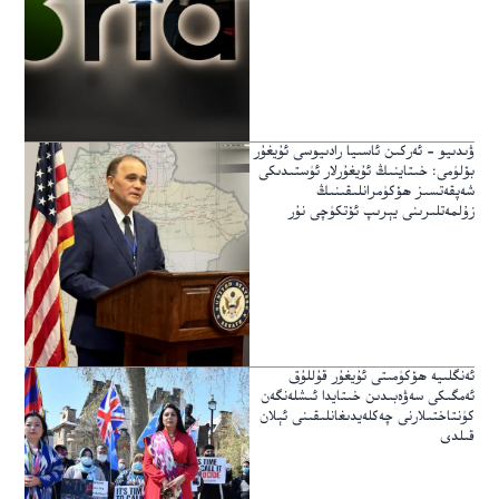
ۋىدىيو – ئەركىن ئاسىيا رادىيوسى ئۇيغۇر
بۆلۈمى: خىتاينىڭ ئۇيغۇرلار ئۈستىدىكى
شەپقەتسىز ھۆكۈمرانلىقىنىڭ
زۇلمەتلىرىنى يېرىپ ئۆتكۈچى نۇر
ئەنگلىيە ھۆكۈمىتى ئۇيغۇر قۇللۇق
ئەمگىكى سەۋەبىدىن خىتايدا ئىشلەنگەن
كۈنتاختىلارنى چەكلەيدىغانلىقىنى ئېلان
قىلدى