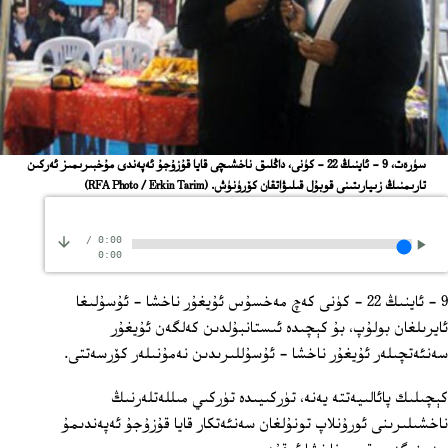
ﺳﯜﺭﻩﺕ، 9 - ﺋﺎﻳﻨﯩﯔ 22 - ﻛﯜﻧﻰ، ﺩﺍﯕﻠﯩﻖ ﻧﺎﺧﺸﯩﭽﻰ ﻗﺎﻳﺎ ﻗﯘﺯﯗﺟﯘ ﺋﻪﭘﻪﻧﺪﻯ ﻣﯘﺧﺒﯩﺮﯨﻤﯩﺰ ﺋﻪﺭﻛﯩﻦ
ﺗﺎﺭﯨﻤﻨﯩﯔ ﺯﯨﻴﺎﺭﯨﺘﯩﻨﻰ ﻗﻮﺑﯘﻝ ﻗﯩﻠﯩﯟﺍﺗﻘﺎﻥ ﻛﯚﺭﯛﻧﯜﺵ.
(RFA Photo / Erkin Tarim)
/
0:00
0:00
9 - ئاينىڭ 22 - كۈنى كەچ مەخسۇس ئۇيغۇر ناخشا - ئۇسۇلىغا
ئايرىلغان بولۇپ، بۇ كېچىدە ئىستانبۇلدىن كەلگەن ئۇيغۇر
سەنئەتچىلەر ئۇيغۇر ناخشا - ئۇسۇللىرىدىن نەمۇنىلەر كۆرسەتتى.
كېچىلىك پائالىيەتتە يەنە، تۈركىيىدە تۈركىي مىللەتلەرنىڭ
ناخشىلىرىنى ئورۇنلاپ تونۇلغان سەنئەتكار قايا قۇزۇجۇ ئەپەندىمۇ