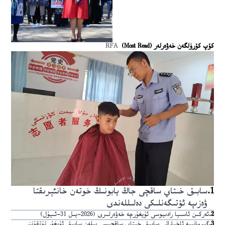
كۆپ كۆرۈلگەن خەۋەرلەر (Most Read)
RFA
1
.
سابىق خىتاي ساقچى جاڭ يابونىڭ خوتەن خانئېرىقتا
ۋەزىپە ئۆتىگەنلىكى دەلىللەندى
2
.
ئەركىن ئاسىيا رادىيوسى ئۇيغۇرچە خەۋەرلىرى (2026-يىل 31-ئىيۇل)
3
.
گېرمانىيە ئاخباراتى سابىق خىتاي ساقچىسى بىلەن سابىق ئۇيغۇر تۇتقۇننى