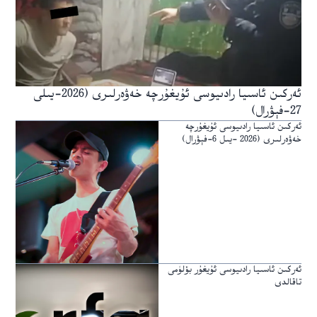
ئەركىن ئاسىيا رادىيوسى ئۇيغۇرچە خەۋەرلىرى (2026-يىلى
27-فېۋرال)
ئەركىن ئاسىيا رادىيوسى ئۇيغۇرچە
خەۋەرلىرى (2026 -يىل 6-فېۋرال)
ئەركىن ئاسىيا رادىيوسى ئۇيغۇر بۆلۈمى
تاقالدى