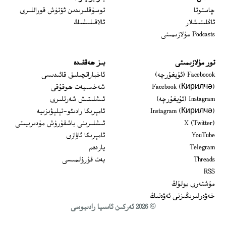
 window
چاستوتا
توسۇقلىرىدىن ئۆتۈش قوراللىرى
ئاڭلىتىشلار
ئالاقىلىشىڭ
Podcasts مۇلازىمىتى
تور مۇلازىمىتى
بىز ھەققىدە
Opens in new window
Faceboook (ئۇيغۇرچە)
ئاخباراتچىلىق قائىدىسى
Opens in new window
Facebook (Кирилчә)
شەخسىيەت ھوقۇقى
Opens in new window
Instagram (ئۇيغۇرچە)
ئىشلىتىش شەرتلىرى
Opens in new window
Instagram (Кирилчә)
ئامېرىكا رادىئو-تېلېۋىزىيە
window
Opens in new window
X (Twitter)
ئىشلىرىنى باشقۇرۇش مۇدىرىيىتى
Opens in new window
Opens in new window
YouTube
ئامېرىكا ئاۋازى
Opens in new window
Telegram
ياردەم
Opens in new window
Threads
بەت قۇرۇلمىسى
RSS
مۇشتەرى بولۇڭ
خەۋەرلىرىڭىزنى ئەۋەتىڭ
© 2026 ئەركىن ئاسىيا رادىيوسى