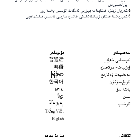
يۈزلەشتۈردى
4
.
ئادريان زېنز: خىتايدا مەجبۇرىي ئەمگەك كۆلىمى يەنىلا زور
5
.
ئامېرىكىدا خىتاي زىيانكەشلىكى خاتىرە سارىيى تەسىس قىلىنماقچى
سەھىپىلەر
بۆلۈملەر
تەپسىلىي خەۋەر
普通话
ۋەزىيەت- مۇلاھىزە
粤语
مەدەنىيەت ۋە تارىخ
မြန်မာ
تارىخ-بۈگۈن
한국어
يەتتە سۇ
ລາວ
سىن
ខ្មែរ
ئارخىپ
བོད་སྐད།
Tiếng Việt
English
ئاڭلاش
بىز بۇ يەردە