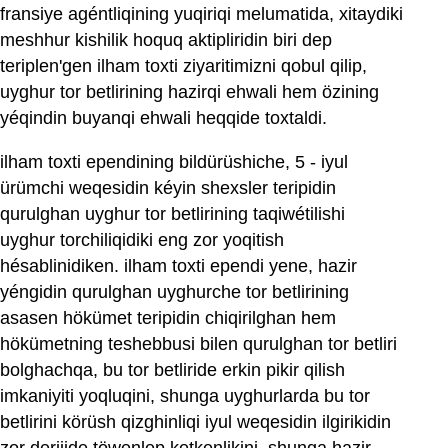
fransiye agéntliqining yuqiriqi melumatida, xitaydiki
meshhur kishilik hoquq aktipliridin biri dep
teriplen'gen ilham toxti ziyaritimizni qobul qilip,
uyghur tor betlirining hazirqi ehwali hem özining
yéqindin buyanqi ehwali heqqide toxtaldi.
ilham toxti ependining bildürüshiche, 5 - iyul
ürümchi weqesidin kéyin shexsler teripidin
qurulghan uyghur tor betlirining taqiwétilishi
uyghur torchiliqidiki eng zor yoqitish
hésablinidiken. ilham toxti ependi yene, hazir
yéngidin qurulghan uyghurche tor betlirining
asasen hökümet teripidin chiqirilghan hem
hökümetning teshebbusi bilen qurulghan tor betliri
bolghachqa, bu tor betliride erkin pikir qilish
imkaniyiti yoqluqini, shunga uyghurlarda bu tor
betlirini körüsh qizghinliqi iyul weqesidin ilgirikidin