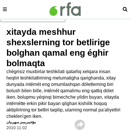
sehipe
izd
asasliq mezmungha atlang
xitayda meshhur
shexslerning tor betlirige
bolghan qamal eng éghir
bolmaqta
chégrisiz muxbirlar teshkilati qatarliq xelqara insan
heqliri teshkilatlirining melumatigha qarighanda, xitay
dunyada intérnét eng omumlashqan döletlerning biri
bolush bilen bille, intérnét qamalimu eng qattiq dölet
iken. bolupmu yéqinqi birnechche yildin buyan, xitayda
intérnétte erkin pikir bayan qilghan kishilik hoquq
aktiplirining tor betliri taqilip, ularning normal pa'aliyetliri
cheklen'gen iken.
ﻣﯘﺧﺒﯩﺮﯨﻤﯩﺰ ﻣﯩﻬﺮﯨﺒﺎﻥ
2010.11.02