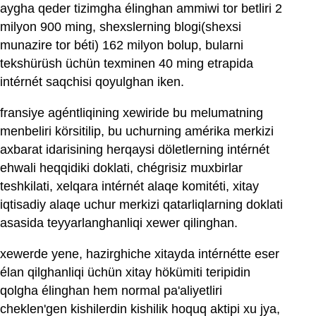
aygha qeder tizimgha élinghan ammiwi tor betliri 2
milyon 900 ming, shexslerning blogi(shexsi
munazire tor béti) 162 milyon bolup, bularni
tekshürüsh üchün texminen 40 ming etrapida
intérnét saqchisi qoyulghan iken.
fransiye agéntliqining xewiride bu melumatning
menbeliri körsitilip, bu uchurning amérika merkizi
axbarat idarisining herqaysi döletlerning intérnét
ehwali heqqidiki doklati, chégrisiz muxbirlar
teshkilati, xelqara intérnét alaqe komitéti, xitay
iqtisadiy alaqe uchur merkizi qatarliqlarning doklati
asasida teyyarlanghanliqi xewer qilinghan.
xewerde yene, hazirghiche xitayda intérnétte eser
élan qilghanliqi üchün xitay hökümiti teripidin
qolgha élinghan hem normal pa'aliyetliri
cheklen'gen kishilerdin kishilik hoquq aktipi xu jya,