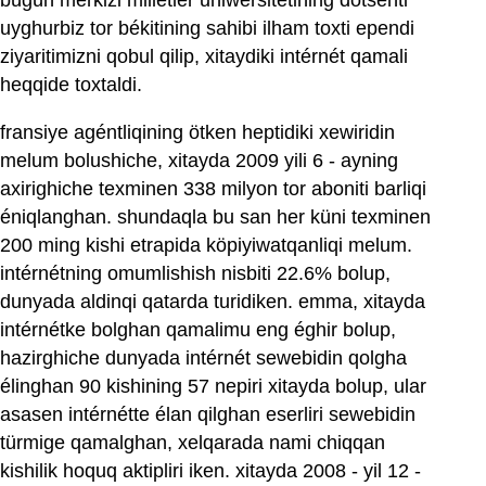
bügün merkizi milletler uniwérsitétining dotsénti
uyghurbiz tor békitining sahibi ilham toxti ependi
ziyaritimizni qobul qilip, xitaydiki intérnét qamali
heqqide toxtaldi.
fransiye agéntliqining ötken heptidiki xewiridin
melum bolushiche, xitayda 2009 yili 6 - ayning
axirighiche texminen 338 milyon tor aboniti barliqi
éniqlanghan. shundaqla bu san her küni texminen
200 ming kishi etrapida köpiyiwatqanliqi melum.
intérnétning omumlishish nisbiti 22.6% bolup,
dunyada aldinqi qatarda turidiken. emma, xitayda
intérnétke bolghan qamalimu eng éghir bolup,
hazirghiche dunyada intérnét sewebidin qolgha
élinghan 90 kishining 57 nepiri xitayda bolup, ular
asasen intérnétte élan qilghan eserliri sewebidin
türmige qamalghan, xelqarada nami chiqqan
kishilik hoquq aktipliri iken. xitayda 2008 - yil 12 -