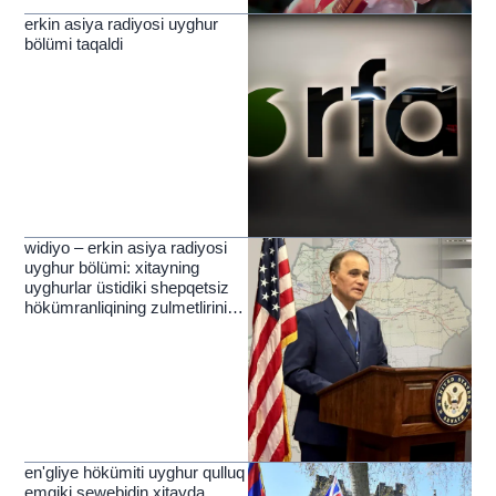
erkin asiya radiyosi uyghur
bölümi taqaldi
widiyo – erkin asiya radiyosi
uyghur bölümi: xitayning
uyghurlar üstidiki shepqetsiz
hökümranliqining zulmetlirini
yérip ötküchi nur
en'gliye hökümiti uyghur qulluq
emgiki sewebidin xitayda