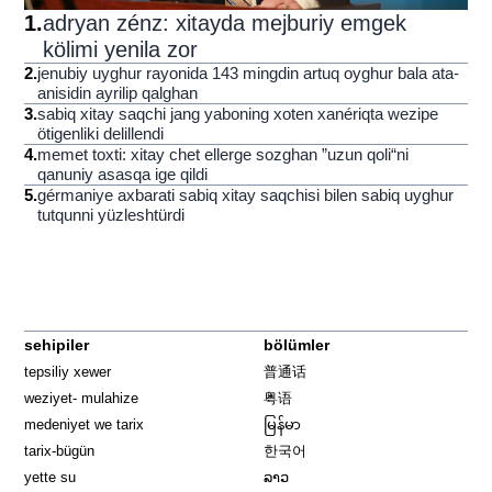
1
.
adryan zénz: xitayda mejburiy emgek
kölimi yenila zor
2
.
jenubiy uyghur rayonida 143 mingdin artuq oyghur bala ata-
anisidin ayrilip qalghan
3
.
sabiq xitay saqchi jang yaboning xoten xanériqta wezipe
ötigenliki delillendi
4
.
memet toxti: xitay chet ellerge sozghan ”uzun qoli“ni
qanuniy asasqa ige qildi
5
.
gérmaniye axbarati sabiq xitay saqchisi bilen sabiq uyghur
tutqunni yüzleshtürdi
sehipiler
bölümler
tepsiliy xewer
普通话
weziyet- mulahize
粤语
medeniyet we tarix
မြန်မာ
tarix-bügün
한국어
yette su
ລາວ