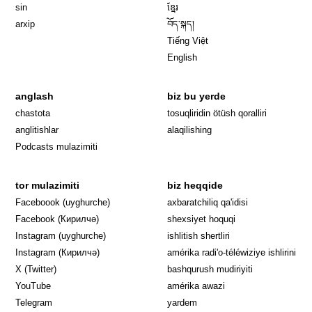
sin
ខ្មែរ
arxip
བོད་སྐད།
Tiếng Việt
English
anglash
biz bu yerde
Opens in 
chastota
tosuqliridin ötüsh qoralliri
anglitishlar
alaqilishing
Podcasts mulazimiti
tor mulazimiti
biz heqqide
Opens in new window
Faceboook (uyghurche)
axbaratchiliq qa'idisi
Opens in new window
Facebook (Кирилчә)
shexsiyet hoquqi
Opens in new window
Instagram (uyghurche)
ishlitish shertliri
Opens in new window
Instagram (Кирилчә)
amérika radi'o-téléwiziye ishlirini
Opens in new window
Opens in new
X (Twitter)
bashqurush mudiriyiti
Opens in new window
Opens in new window
YouTube
amérika awazi
Opens in new window
Telegram
yardem