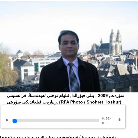
ﺳﯜﺭﻩﺕ, 2009 - ﻳﯩﻠﻰ ﻓﯧﯟﺭﺍﻟﺪﺍ, ﺋﯩﻠﻬﺎﻡ ﺗﻮﺧﺘﻰ ﺋﻪﭘﻪﻧﺪﯨﻨﯩﯔ ﻓﺮﺍﻧﺴﯩﻴﯩﻨﻰ
(RFA Photo / Shohret Hoshur)
ﺯﯨﻴﺎﺭﻩﺕ ﻗﯩﻠﻐﺎﻧﺪﯨﻜﻰ ﺳﯜﺭﯨﺘﻰ.
0:00
/
0:00