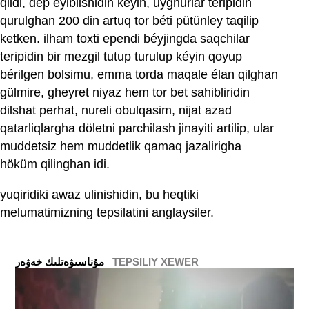
qildi, dep eyiblishidin kéyin, uyghurlar teripidin
qurulghan 200 din artuq tor béti pütünley taqilip
ketken. ilham toxti ependi béyjingda saqchilar
teripidin bir mezgil tutup turulup kéyin qoyup
bérilgen bolsimu, emma torda maqale élan qilghan
gülmire, gheyret niyaz hem tor bet sahibliridin
dilshat perhat, nureli obulqasim, nijat azad
qatarliqlargha döletni parchilash jinayiti artilip, ular
muddetsiz hem muddetlik qamaq jazalirigha
höküm qilinghan idi.
yuqiridiki awaz ulinishidin, bu heqtiki
melumatimizning tepsilatini anglaysiler.
TEPSILIY XEWER
ﻣﯘﻧﺎﺳﯩﯟﻩﺗﻠﯩﻚ ﺧﻪﯞﻩﺭ