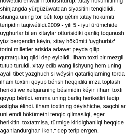
nöwettiki ehwalini tonushturup, xitay hökümitining
shinjangda yürgüzüwatqan siyasitini tenqidlidi.
shunga uning tor béti köp qétim xitay hökümiti
teripidin taqiwétildi.2009 - yili 5 - iyul ürümchide
uyghurlar bilen xitaylar otturisidiki qanliq toqunush
yüz bergendin kéyin, xitay hökümiti 'uyghurbiz'
torini milletler arisida adawet peyda qilip
qutratquluq qildi dep eyiblidi. ilham toxti bir mezgil
tutup turuldi. xitay edib wang lishyung hem uning
ayali tibet yazghuchisi wéysin qatarliqlarning torda
ilham toxtini qoyup bérish heqqidiki imza toplash
herikiti we xelqaraning bésimidin kéyin ilham toxti
qoyup bérildi. emma uning barliq heriketliri teqip
astigha élindi. ilham toxtining déyishiche, saqchilar
uni emdi hökümetni tenqid qilmasliqi, eger
herikitini toxtatmisa, türmige kiridighanliqi heqqide
agahlandurghan iken," dep teriplen'gen.