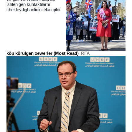
ishlen'gen küntaxtilarni
chekleydighanliqini élan qildi
köp körülgen xewerler (Most Read)
RFA