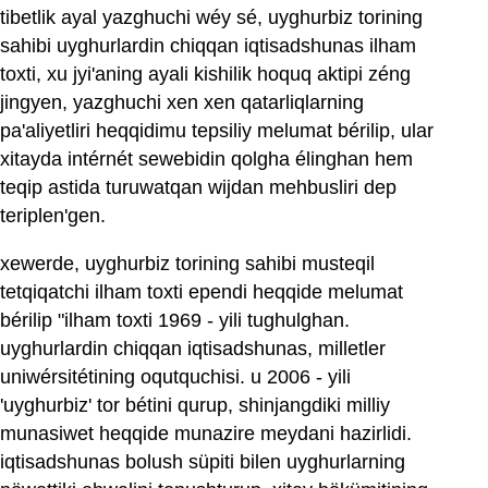
tibetlik ayal yazghuchi wéy sé, uyghurbiz torining
sahibi uyghurlardin chiqqan iqtisadshunas ilham
toxti, xu jyi'aning ayali kishilik hoquq aktipi zéng
jingyen, yazghuchi xen xen qatarliqlarning
pa'aliyetliri heqqidimu tepsiliy melumat bérilip, ular
xitayda intérnét sewebidin qolgha élinghan hem
teqip astida turuwatqan wijdan mehbusliri dep
teriplen'gen.
xewerde, uyghurbiz torining sahibi musteqil
tetqiqatchi ilham toxti ependi heqqide melumat
bérilip "ilham toxti 1969 - yili tughulghan.
uyghurlardin chiqqan iqtisadshunas, milletler
uniwérsitétining oqutquchisi. u 2006 - yili
'uyghurbiz' tor bétini qurup, shinjangdiki milliy
munasiwet heqqide munazire meydani hazirlidi.
iqtisadshunas bolush süpiti bilen uyghurlarning