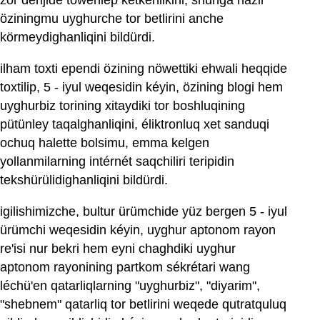
zor derijide töwenlep ketkenlikini, shunga hazir
öziningmu uyghurche tor betlirini anche
körmeydighanliqini bildürdi.
ilham toxti ependi özining nöwettiki ehwali heqqide
toxtilip, 5 - iyul weqesidin kéyin, özining blogi hem
uyghurbiz torining xitaydiki tor boshluqining
pütünley taqalghanliqini, éliktronluq xet sanduqi
ochuq halette bolsimu, emma kelgen
yollanmilarning intérnét saqchiliri teripidin
tekshürülidighanliqini bildürdi.
igilishimizche, bultur ürümchide yüz bergen 5 - iyul
ürümchi weqesidin kéyin, uyghur aptonom rayon
re'isi nur bekri hem eyni chaghdiki uyghur
aptonom rayonining partkom sékrétari wang
léchü'en qatarliqlarning "uyghurbiz", "diyarim",
"shebnem" qatarliq tor betlirini weqede qutratquluq