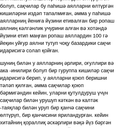
болуп, сақчилар бу паһишә аялларни өлтүргән
кишиләрни издәп тапалмиған, әмма у паһишә
аялларниң йениға йүзини етивалған бир ропаш
аялниң кәлгәнлик учурини алған вә хотәндә
йүзини етип маңған ропаш аяллардин 100 гә
йеқин уйғур аялни тутуп чоқу базардики сақчи
идарисигә солап қойған.
шуниң билән у аялларниң әрлири, оғуллири вә
ака -инилири болуп бир гуруппа кишиләр сақчи
идарисигә берип, у аялларни қоюп беришни
тәләп қилған, әмма сақчилар қоюп
бәрмигәндин кейин, уларни қутулдуруш үчүн
сақчилар билән урушуп кәткән вә калтәк
-таяқлар билән уруп бир қанчә сақчини
өлтүрүп, бир қанчисини яриландурған. кейин
хитайниң қораллиқ әскәрлири вәқә йүз бәргән