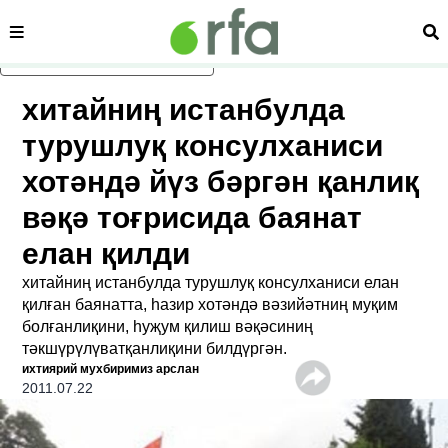
сәһипә
из
асаслиқ мәзмунға атлаң
хитайниң истанбулда
турушлуқ консулханиси
хотәндә йүз бәргән қанлиқ
вәқә тоғрисида баянат
елан қилди
хитайниң истанбулда турушлуқ консулханиси елан
қилған баянатта, һазир хотәндә вәзийәтниң муқим
болғанлиқини, һуҗум қилиш вәқәсиниң
тәкшүрүлүватқанлиқини билдүргән.
ихтиярий мухбиримиз арслан
2011.07.22