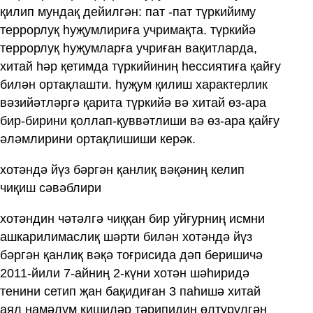
қилип мундақ дейилгән: пат -пат түркийиму
террорлуқ һуҗумлириға учримақта. түркийә
террорлуқ һуҗумларға учриған вақитларда,
хитай һәр қетимда түркийиниң һессиятиға қайғу
билән ортақлашти. һуҗум қилиш характерлик
вәзийәтләргә қарита түркийә вә хитай өз-ара
бир-бирини қоллап-қуввәтлиши вә өз-ара қайғу
әләмлирини ортақлишиши керәк.
хотәндә йүз бәргән қанлиқ вәқәниң келип
чиқиш сәвәблири
хотәндин чәтәлгә чиққан бир уйғурниң исмни
ашкарилимаслиқ шәрти билән хотәндә йүз
бәргән қанлиқ вәқә тоғрисида дәп беришичә
2011‏-йили 7-айниң 2-күни хотән шәһиридә
тенини сетип җан бақидиған 3 паһишә хитай
аял намәлум кишиләр тәрипидин өлтүрүлгән