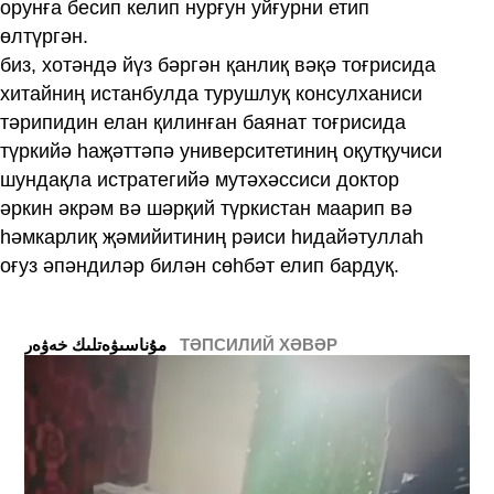
орунға бесип келип нурғун уйғурни етип
өлтүргән.
биз, хотәндә йүз бәргән қанлиқ вәқә тоғрисида
хитайниң истанбулда турушлуқ консулханиси
тәрипидин елан қилинған баянат тоғрисида
түркийә һаҗәттәпә университетиниң оқутқучиси
шундақла истратегийә мутәхәссиси доктор
әркин әкрәм вә шәрқий түркистан маарип вә
һәмкарлиқ җәмийитиниң рәиси һидайәтуллаһ
оғуз әпәндиләр билән сөһбәт елип бардуқ.
ТӘПСИЛИЙ ХӘВӘР
ﻣﯘﻧﺎﺳﯩﯟﻩﺗﻠﯩﻚ ﺧﻪﯞﻩﺭ