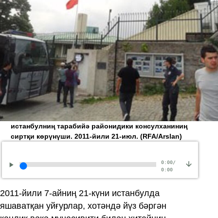
истанбулниң тарабийә районидики консулханиниң
сиртқи көрүнүши. 2011-йили 21-июл.
(RFA/Arslan)
0:00
/
0:00
2011‏-йили 7-айниң 21-күни истанбулда
яшаватқан уйғурлар, хотәндә йүз бәргән