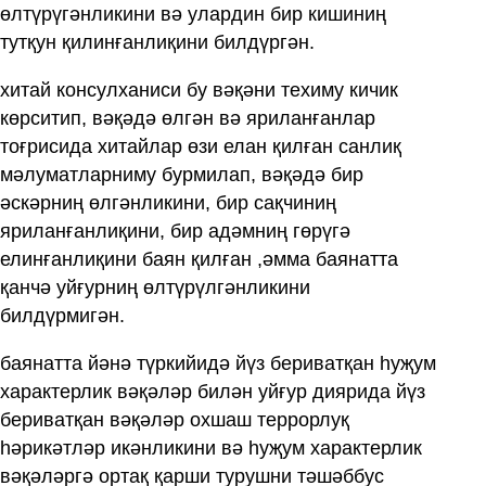
өлтүрүгәнликини вә улардин бир кишиниң
тутқун қилинғанлиқини билдүргән.
хитай консулханиси бу вәқәни техиму кичик
көрситип, вәқәдә өлгән вә яриланғанлар
тоғрисида хитайлар өзи елан қилған санлиқ
мәлуматларниму бурмилап, вәқәдә бир
әскәрниң өлгәнликини, бир сақчиниң
яриланғанлиқини, бир адәмниң гөрүгә
елинғанлиқини баян қилған ,әмма баянатта
қанчә уйғурниң өлтүрүлгәнликини
билдүрмигән.
баянатта йәнә түркийидә йүз бериватқан һуҗум
характерлик вәқәләр билән уйғур диярида йүз
бериватқан вәқәләр охшаш террорлуқ
һәрикәтләр икәнликини вә һуҗум характерлик
вәқәләргә ортақ қарши турушни тәшәббус