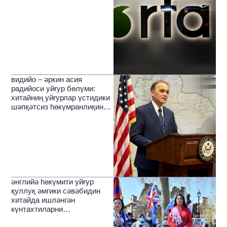
видийо – әркин асия
радийоси уйғур бөлүми:
хитайниң уйғурлар үстидики
шәпқәтсиз һөкүмранлиқиниң
зулмәтлирини йерип өткүчи
нур
әнглийә һөкүмити уйғур
қуллуқ әмгики сәвәбидин
хитайда ишләнгән
күнтахтиларни
чәкләйдиғанлиқини елан