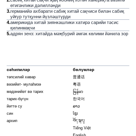
өтигәнлики дәлилләнди
3
.
германийә ахбарати сабиқ хитай сақчиси билән сабиқ
уйғур тутқунни йүзләштүрди
4
.
америкида хитай зиянкәшлики хатирә сарийи тәсис
қилинмақчи
5
.
адрян зенз: хитайда мәҗбурий әмгәк көлими йәнила зор
сәһипиләр
бөлүмләр
тәпсилий хәвәр
普通话
вәзийәт- мулаһизә
粤语
мәдәнийәт вә тарих
မြန်မာ
тарих-бүгүн
한국어
йәттә су
ລາວ
син
ខ្មែរ
архип
བོད་སྐད།
Tiếng Việt
English