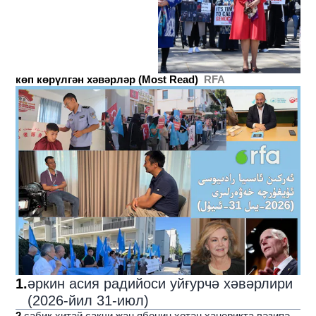
қилди
көп көрүлгән хәвәрләр (Most Read)
RFA
1
.
әркин асия радийоси уйғурчә хәвәрлири
(2026-йил 31-июл)
2
.
сабиқ хитай сақчи җаң ябониң хотән ханериқта вәзипә