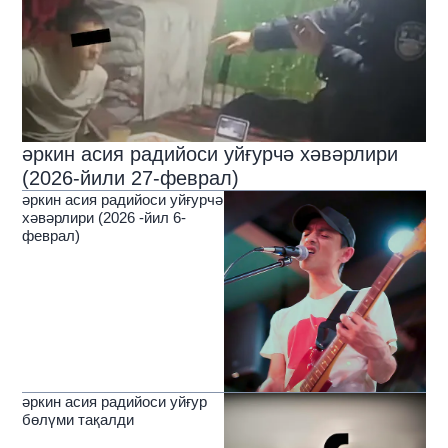
әркин асия радийоси уйғурчә хәвәрлири
(2026-йили 27-феврал)
әркин асия радийоси уйғурчә
хәвәрлири (2026 -йил 6-
феврал)
әркин асия радийоси уйғур
бөлүми тақалди