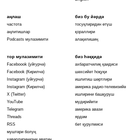
аңлаш
биз бу йәрдә
частота
тосуқлиридин өтүш
Opens in new window
аңлитишлар
қораллири
Podcasts мулазимити
алақилишиң
тор мулазимити
биз һәққидә
Opens in new window
Faceboook (уйғурчә)
ахбаратчилиқ қаидиси
Opens in new window
Facebook (Кирилчә)
шәхсийәт һоқуқи
Opens in new window
Instagram (уйғурчә)
ишлитиш шәртлири
Opens in new window
Instagram (Кирилчә)
америка радио-телевизийә
Opens in new window
X (Twitter)
ишлирини башқуруш
Opens in new window
Opens in new window
YouTube
мудирийити
Opens in new window
Opens in new windo
Telegram
америка авази
Opens in new window
Threads
ярдәм
RSS
бәт қурулмиси
муштәри болуң
хәвәрлириңизни әвәтиң