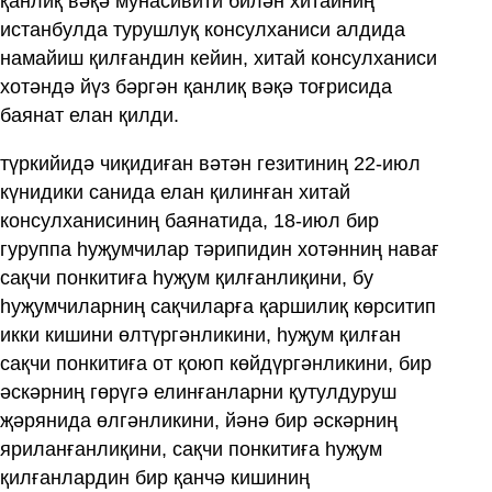
қанлиқ вәқә мунасивити билән хитайниң
истанбулда турушлуқ консулханиси алдида
намайиш қилғандин кейин, хитай консулханиси
хотәндә йүз бәргән қанлиқ вәқә тоғрисида
баянат елан қилди.
түркийидә чиқидиған вәтән гезитиниң 22-июл
күнидики санида елан қилинған хитай
консулханисиниң баянатида, 18-июл бир
гуруппа һуҗумчилар тәрипидин хотәнниң навағ
сақчи понкитиға һуҗум қилғанлиқини, бу
һуҗумчиларниң сақчиларға қаршилиқ көрситип
икки кишини өлтүргәнликини, һуҗум қилған
сақчи понкитиға от қоюп көйдүргәнликини, бир
әскәрниң гөрүгә елинғанларни қутулдуруш
җәрянида өлгәнликини, йәнә бир әскәрниң
яриланғанлиқини, сақчи понкитиға һуҗум
қилғанлардин бир қанчә кишиниң