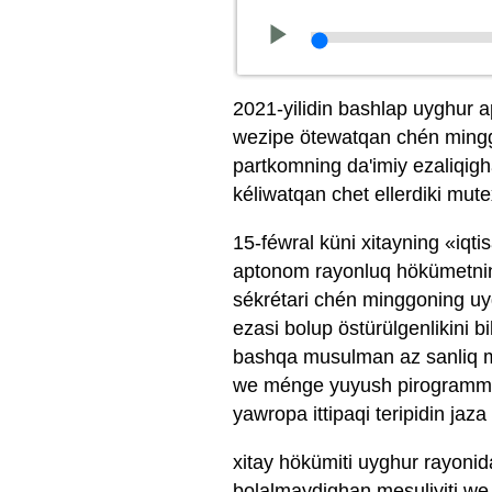
2021-yilidin bashlap uyghur ap
wezipe ötewatqan chén ming
partkomning da'imiy ezaliqigha
kéliwatqan chet ellerdiki mut
15-féwral küni xitayning «iqti
aptonom rayonluq hökümetning 
sékrétari chén minggoning u
ezasi bolup östürülgenlikini 
bashqa musulman az sanliq mil
we ménge yuyush pirogrammisi»
yawropa ittipaqi teripidin jaza
xitay hökümiti uyghur rayonida
bolalmaydighan mesuliyiti we 