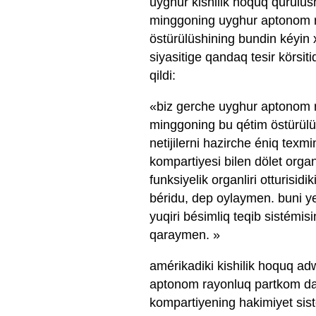
uyghur kishilik hoquq qurulush
minggoning uyghur aptonom r
östürülüshining bundin kéyin 
siyasitige qandaq tesir körsi
qildi:
«biz gerche uyghur aptonom ra
minggoning bu qétim östürülü
netijilerni hazirche éniq tex
kompartiyesi bilen dölet organ
funksiyelik organliri otturisid
béridu, dep oylaymen. buni ye
yuqiri bésimliq teqib sistémis
qaraymen. »
amérikadiki kishilik hoquq ad
aptonom rayonluq partkom da'i
kompartiyening hakimiyet sist