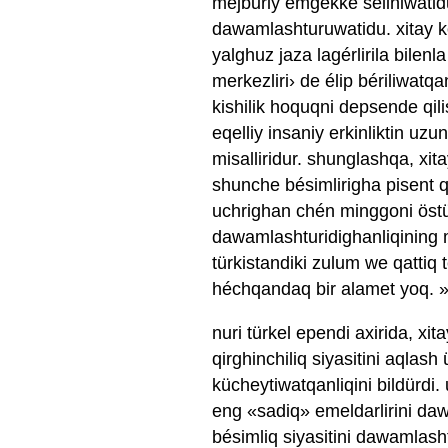
mejburiy emgekke séliniwatidu. 
dawamlashturuwatidu. xitay kom
yalghuz jaza lagérlirila bilen
merkezliri› de élip bériliwatq
kishilik hoquqni depsende qil
eqelliy insaniy erkinliktin uz
misalliridur. shunglashqa, xi
shunche bésimlirigha pisent q
uchrighan chén minggoni östür
dawamlashturidighanliqining m
türkistandiki zulum we qattiq t
héchqandaq bir alamet yoq. 
nuri türkel ependi axirida, xit
qirghinchiliq siyasitini aqlash 
kücheytiwatqanliqini bildürdi.
eng «sadiq» emeldarlirini da
bésimliq siyasitini dawamlasht