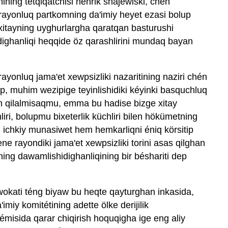
ining tetqiqatchisi hénrik shajéwiski, chén
ayonluq partkomning da'imiy heyet ezasi bolup
xitayning uyghurlargha qaratqan basturushi
tidighanliqi heqqide öz qarashlirini mundaq bayan
yonluq jama'et xewpsizliki nazaritining naziri chén
p, muhim wezipige teyinlishidiki kéyinki basquchluq
min qilalmisaqmu, emma bu hadise bizge xitay
liri, bolupmu bixeterlik küchliri bilen hökümetning
iki ichkiy munasiwet hem hemkarliqni éniq körsitip
ne rayondiki jama'et xewpsizliki torini asas qilghan
ining dawamlishidighanliqining bir béshariti dep
wokati téng biyaw bu heqte qayturghan inkasida,
miy komitétining adette ölke derijilik
émisida qarar chiqirish hoquqigha ige eng aliy