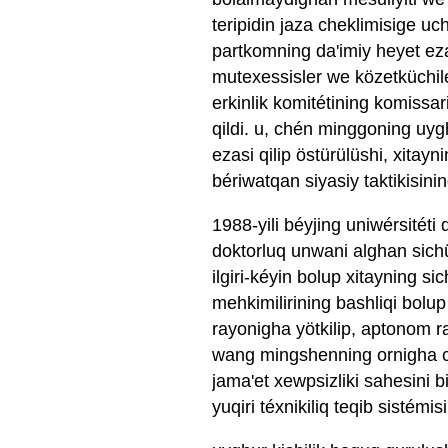
teripidin jaza cheklimisige 
partkomning da'imiy heyet ez
mutexessisler we közetküchiler
erkinlik komitétining komissar
qildi. u, chén minggoning uy
ezasi qilip östürülüshi, xitay
bériwatqan siyasiy taktikisinin
1988-yili béyjing uniwérsitéti
doktorluq unwani alghan sichü
ilgiri-kéyin bolup xitayning sic
mehkimilirining bashliqi bolu
rayonigha yötkilip, aptonom ra
wang mingshenning ornigha ch
jama'et xewpsizliki sahesini b
yuqiri téxnikiliq teqib sistémisi