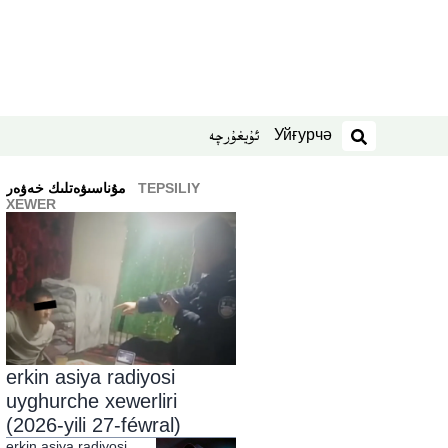
Уйғурчә
ئۇيغۇرچە
izdesh
TEPSILIY
ﻣﯘﻧﺎﺳﯩﯟﻩﺗﻠﯩﻚ ﺧﻪﯞﻩﺭ
XEWER
erkin asiya radiyosi
uyghurche xewerliri
(2026-yili 27-féwral)
erkin asiya radiyosi