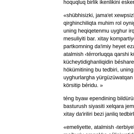
hoquqluq birlik ikenlikini esk
«shübhisizki, jama'et xewpsizli
qirghinchiliqta muhim rol oyn
uning heqiqetenmu uyghur irqi
mesuliyiti bar. xitay kompar
partkomning da'imiy heyet ezas
atalmish ‹térrorluqqa qarshi 
kücheytidighanliqidin béshare
hökümitining bu tedbiri, unin
uyghurlargha yürgüzüwatqan qi
körsitip béridu. »
téng byaw ependining bildürüs
basturush siyasiti xelqara je
xitay da'iriliri bezi janliq te
«emeliyette, atalmish ‹terbiyel