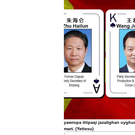
yawropa ittipaqi jazalighan uyghur 
mart.
(Yettesu)