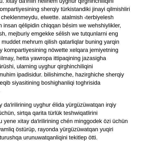
xitay da'iriliri hélihem uyghur qirghinchiliqini
partiyesining sherqiy türkistandiki jinayi qilmishliri
la cheklenmeydu, elwette. atalmish ‹terbiyelesh
an insan qélipidin chiqqan bésim we wehshiylikler,
ish, mejburiy emgekke sélish we tutqunlarni eng
un muddet mehrum qilish qatarliqlar buning yarqin
tay kompartiyesining nöwette xelqara jemiyetning
ilmay, hetta yawropa ittipaqining jazasigha
üshi, ularning uyghur qirghinchiliqini
uhim ipadisidur. bilishimche, hazirghiche sherqiy
eqib siyasitining boshighanliqi toghrisida
»
ay da'irilirining uyghur élida yürgüzüwatqan irqiy
üchün, sirtqa qarita türlük teshwiqatlirini
 u yene xitay da'irilirining chén minggodek özi üchün
wamliq östürüp, rayonda yürgüzüwatqan yuqiri
urushqa urunuwatqanliqini tekitlep ötti.