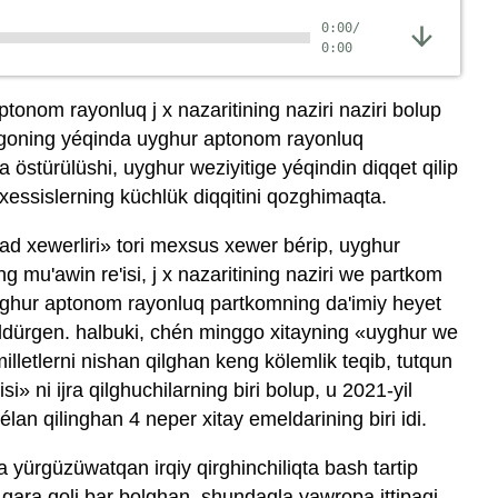
0:00
/
0:00
tonom rayonluq j x nazaritining naziri naziri bolup
goning yéqinda uyghur aptonom rayonluq
 östürülüshi, uyghur weziyitige yéqindin diqqet qilip
exessislerning küchlük diqqitini qozghimaqta.
sad xewerliri» tori mexsus xewer bérip, uyghur
mu'awin re'isi, j x nazaritining naziri we partkom
yghur aptonom rayonluq partkomning da'imiy heyet
bildürgen. halbuki, chén minggo xitayning «uyghur we
letlerni nishan qilghan keng kölemlik teqib, tutqun
 ni ijra qilghuchilarning biri bolup, u 2021-yil
 élan qilinghan 4 neper xitay emeldarining biri idi.
 yürgüzüwatqan irqiy qirghinchiliqta bash tartip
qara qoli bar bolghan, shundaqla yawropa ittipaqi