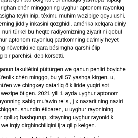
uchrighan chén minggoning uyghur aptonom rayonluq
asigha teyinlinip, téximu muhim wezipige qoyulushi,
ning jiddiy inkasini qozghidi. amérika xelqara diniy
i nuri türkel bu heqte radiyomizning ziyaritini qobul
ghur aptonom rayonluq partkomning da'imiy heyet
ning nöwettiki xelqara bésimgha qarshi élip
g bir parchisi, dep körsetti.
 qanun fakultétini püttürgen we qanun penliri boyiche
'enlik chén minggo, bu yil 57 yashqa kirgen. u,
hü'en we chingxey qatarliq ölkiliride yuqiri sot
p wezipe ötigen. 2021-yili 1-ayda uyghur aptonom
yonning sabiq mu'awin re'isi, j x nazaritining naziri
iqqan. shundin étibaren, u uyghur rayonining
ir qolluq bashqurup, xitayning uyghur rayonidiki
 we irqiy qirghinchiliqini ijra qilip kelgen.