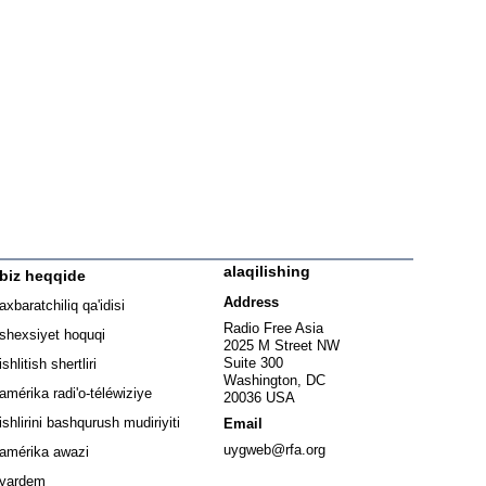
alaqilishing
biz heqqide
ew window
Address
axbaratchiliq qa'idisi
window
Radio Free Asia
shexsiyet hoquqi
2025 M Street NW
w window
Suite 300
ishlitish shertliri
Washington, DC
window
amérika radi'o-téléwiziye
20036 USA
Opens in new window
ishlirini bashqurush mudiriyiti
Email
Opens in new window
uygweb@rfa.org
amérika awazi
yardem