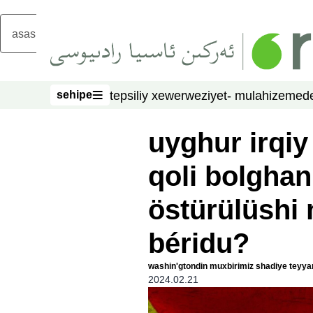
asasliq mezmungha atlang
sehipe
tepsiliy xewer
weziyet- mulahize
mede
sehipe
uyghur irqiy
qoli bolgha
östürülüshi
béridu?
washin'gtondin muxbirimiz shadiye teyyar
2024.02.21