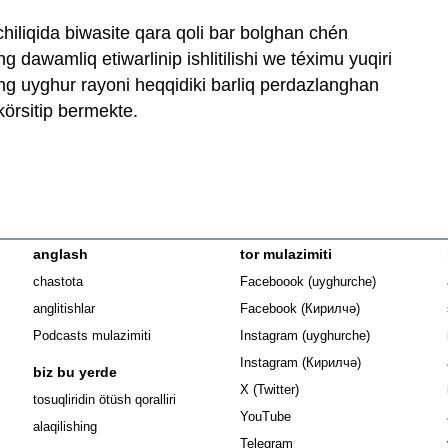
chiliqida biwasite qara qoli bar bolghan chén
g dawamliq etiwarlinip ishlitilishi we téximu yuqiri
ing uyghur rayoni heqqidiki barliq perdazlanghan
 körsitip bermekte.
anglash
tor mulazimiti
Opens in n
chastota
Faceboook (uyghurche)
Opens in new 
anglitishlar
Facebook (Кирилчә)
Opens in ne
Podcasts mulazimiti
Instagram (uyghurche)
Opens in new 
Instagram (Кирилчә)
biz bu yerde
Opens in new window
X (Twitter)
Opens in new window
tosuqliridin ötüsh qoralliri
Opens in new window
YouTube
alaqilishing
Opens in new window
Telegram