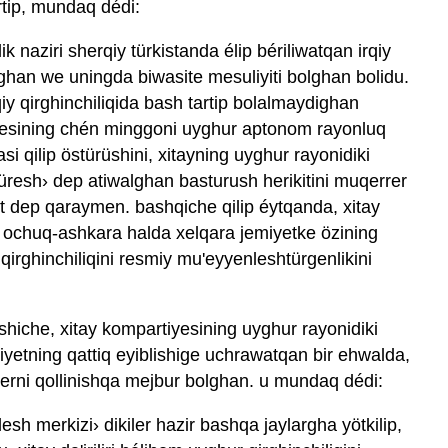
ertip, mundaq dédi:
k naziri sherqiy türkistanda élip bériliwatqan irqiy
ighan we uningda biwasite mesuliyiti bolghan bolidu.
y qirghinchiliqida bash tartip bolalmaydighan
tiyesining chén minggoni uyghur aptonom rayonluq
i qilip östürüshini, xitayning uyghur rayonidiki
küresh› dep atiwalghan basturush herikitini muqerrer
t dep qaraymen. bashqiche qilip éytqanda, xitay
g ochuq-ashkara halda xelqara jemiyetke özining
rghinchiliqini resmiy mu'eyyenleshtürgenlikini
hiche, xitay kompartiyesining uyghur rayonidiki
miyetning qattiq eyiblishige uchrawatqan bir ehwalda,
dbirlerni qollinishqa mejbur bolghan. u mundaq dédi:
esh merkizi› dikiler hazir bashqa jaylargha yötkilip,