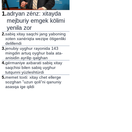
1
.
adryan zénz: xitayda
mejburiy emgek kölimi
yenila zor
2
.
sabiq xitay saqchi jang yaboning
xoten xanériqta wezipe ötigenliki
delillendi
3
.
jenubiy uyghur rayonida 143
mingdin artuq oyghur bala ata-
anisidin ayrilip qalghan
4
.
gérmaniye axbarati sabiq xitay
saqchisi bilen sabiq uyghur
tutqunni yüzleshtürdi
5
.
memet toxti: xitay chet ellerge
sozghan ”uzun qoli“ni qanuniy
asasqa ige qildi