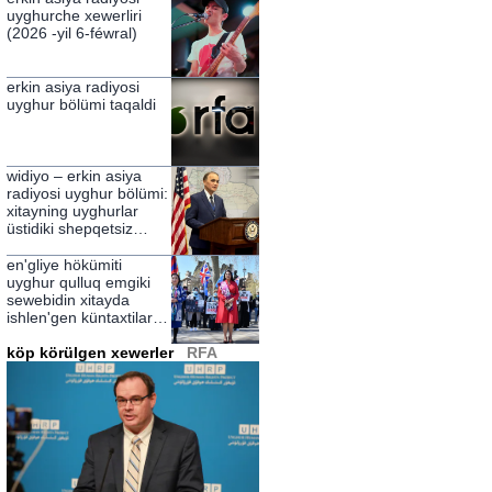
uyghurche xewerliri
(2026 -yil 6-féwral)
erkin asiya radiyosi
uyghur bölümi taqaldi
widiyo – erkin asiya
radiyosi uyghur bölümi:
xitayning uyghurlar
üstidiki shepqetsiz
hökümranliqining
zulmetlirini yérip
en'gliye hökümiti
ötküchi nur
uyghur qulluq emgiki
sewebidin xitayda
ishlen'gen küntaxtilarni
chekleydighanliqini élan
qildi
köp körülgen xewerler
RFA