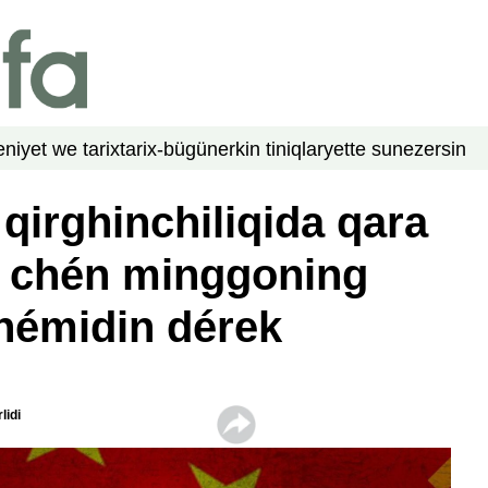
niyet we tarix
tarix-bügün
erkin tiniqlar
yette su
nezer
sin
 qirghinchiliqida qara
n chén minggoning
 némidin dérek
lidi