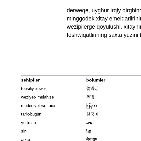
derweqe, uyghur irqiy qirghin
minggodek xitay emeldarlirinin
wezipilerge qoyulushi, xitayn
teshwiqatlirining saxta yüzini
sehipiler
bölümler
tepsiliy xewer
普通话
weziyet- mulahize
粤语
medeniyet we tarix
မြန်မာ
tarix-bügün
한국어
yette su
ລາວ
sin
ខ្មែរ
arxip
བོད་སྐད།