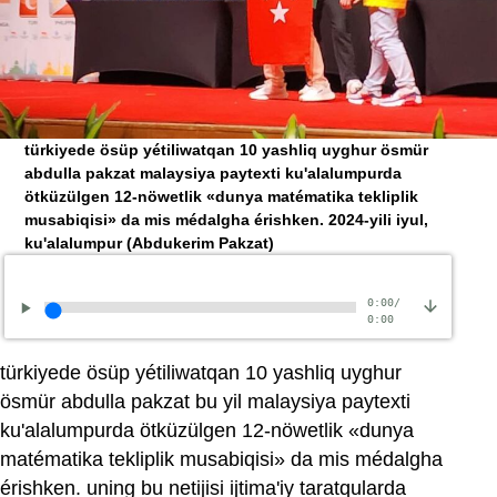
türkiyede ösüp yétiliwatqan 10 yashliq uyghur ösmür
abdulla pakzat malaysiya paytexti ku'alalumpurda
ötküzülgen 12-nöwetlik «dunya matématika tekliplik
musabiqisi» da mis médalgha érishken. 2024-yili iyul,
ku'alalumpur
(Abdukerim Pakzat)
0:00
/
0:00
türkiyede ösüp yétiliwatqan 10 yashliq uyghur
ösmür abdulla pakzat bu yil malaysiya paytexti
ku'alalumpurda ötküzülgen 12-nöwetlik «dunya
matématika tekliplik musabiqisi» da mis médalgha
érishken. uning bu netijisi ijtima'iy taratqularda