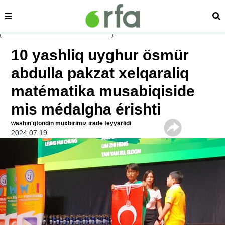
sehipe
izd
asasliq mezmungha atlang
10 yashliq uyghur ösmür
abdulla pakzat xelqaraliq
matématika musabiqiside
mis médalgha érishti
washin'gtondin muxbirimiz irade teyyarlidi
2024.07.19