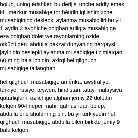
bolup, uning érishken bu derijisi unche addiy emes
idi. mezkur musabiqe tor bétidin igilishimizche,
musabiqining deslepki aylanma musabiqiliri bu yil
1-aydin 3-ayghiche bolghan ariliqta musabiqige
eza bolghan dölet we rayonlarning özide
ötküzülgen. abdulla pakzat dunyaning herqaysi
jayliridin deslepki aylanma musabiqige tizimlatqan
60 ming bala ichidin, axirqi hel qilghuch
musabiqige tallanghan.
hel qilghuch musabiqige amérika, awstraliye,
türkiye, rusiye, teywen, hindistan, xitay, malaysiya
qatarliqlarni öz ichige alghan jemiy 22 dölettin
kelgen 904 neper mahir qatnashqan bolup,
abdulla ene shularning biri. bu yil türkiyedin hel
qilghuch musabiqige abdulla bilen birlikte jemiy 9
bala kelgen.