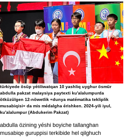
türkiyede ösüp yétiliwatqan 10 yashliq uyghur ösmür
abdulla pakzat malaysiya paytexti ku'alalumpurda
ötküzülgen 12-nöwetlik «dunya matématika tekliplik
musabiqisi» da mis médalgha érishken. 2024-yili iyul,
ku'alalumpur
(Abdukerim Pakzat)
abdulla özining yéshi boyiche tallanghan
musabiqe guruppisi terkibide hel qilghuch