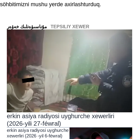
söhbitimizni mushu yerde axirlashturduq.
TEPSILIY XEWER
ﻣﯘﻧﺎﺳﯩﯟﻩﺗﻠﯩﻚ ﺧﻪﯞﻩﺭ
erkin asiya radiyosi uyghurche xewerliri
(2026-yili 27-féwral)
erkin asiya radiyosi uyghurche
xewerliri (2026 -yil 6-féwral)