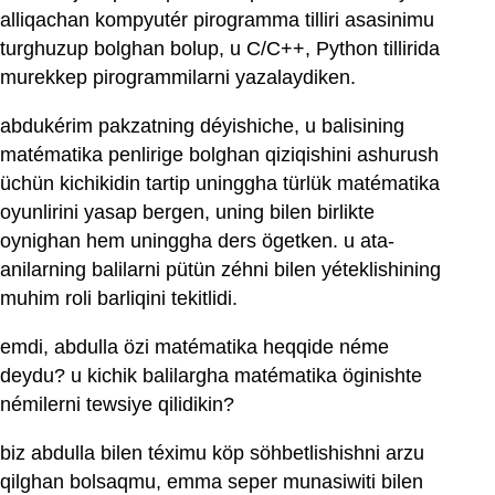
alliqachan kompyutér pirogramma tilliri asasinimu
turghuzup bolghan bolup, u C/C++, Python tillirida
murekkep pirogrammilarni yazalaydiken.
abdukérim pakzatning déyishiche, u balisining
matématika penlirige bolghan qiziqishini ashurush
üchün kichikidin tartip uninggha türlük matématika
oyunlirini yasap bergen, uning bilen birlikte
oynighan hem uninggha ders ögetken. u ata-
anilarning balilarni pütün zéhni bilen yéteklishining
muhim roli barliqini tekitlidi.
emdi, abdulla özi matématika heqqide néme
deydu? u kichik balilargha matématika öginishte
némilerni tewsiye qilidikin?
biz abdulla bilen téximu köp söhbetlishishni arzu
qilghan bolsaqmu, emma seper munasiwiti bilen