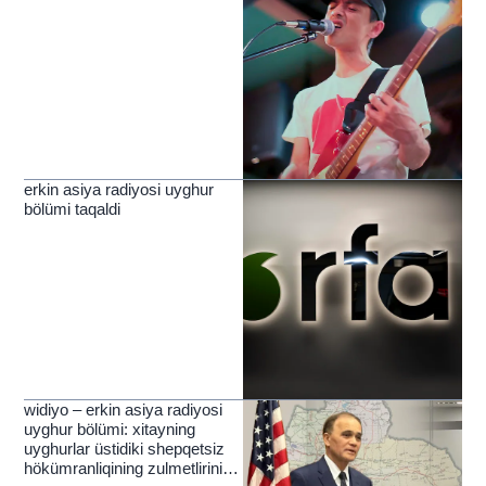
erkin asiya radiyosi uyghur
bölümi taqaldi
widiyo – erkin asiya radiyosi
uyghur bölümi: xitayning
uyghurlar üstidiki shepqetsiz
hökümranliqining zulmetlirini