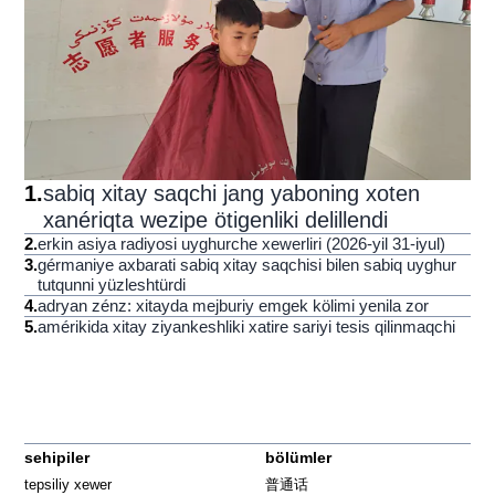
1
.
sabiq xitay saqchi jang yaboning xoten
xanériqta wezipe ötigenliki delillendi
2
.
erkin asiya radiyosi uyghurche xewerliri (2026-yil 31-iyul)
3
.
gérmaniye axbarati sabiq xitay saqchisi bilen sabiq uyghur
tutqunni yüzleshtürdi
4
.
adryan zénz: xitayda mejburiy emgek kölimi yenila zor
5
.
amérikida xitay ziyankeshliki xatire sariyi tesis qilinmaqchi
sehipiler
bölümler
tepsiliy xewer
普通话