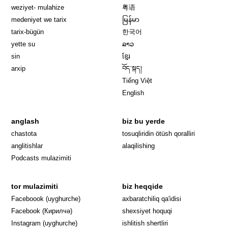
weziyet- mulahize
粤语
medeniyet we tarix
မြန်မာ
tarix-bügün
한국어
yette su
ລາວ
sin
ខ្មែរ
arxip
བོད་སྐད།
Tiếng Việt
English
anglash
biz bu yerde
Opens in 
chastota
tosuqliridin ötüsh qoralliri
anglitishlar
alaqilishing
Podcasts mulazimiti
tor mulazimiti
biz heqqide
Opens in new window
Faceboook (uyghurche)
axbaratchiliq qa'idisi
Opens in new window
Facebook (Кирилчә)
shexsiyet hoquqi
Opens in new window
Instagram (uyghurche)
ishlitish shertliri