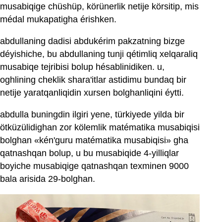
musabiqige chüshüp, körünerlik netije körsitip, mis
médal mukapatigha érishken.
abdullaning dadisi abdukérim pakzatning bizge
déyishiche, bu abdullaning tunji qétimliq xelqaraliq
musabiqe tejribisi bolup hésablinidiken. u,
oghlining cheklik shara'itlar astidimu bundaq bir
netije yaratqanliqidin xursen bolghanliqini éytti.
abdulla buningdin ilgiri yene, türkiyede yilda bir
ötküzülidighan zor kölemlik matématika musabiqisi
bolghan «kén'guru matématika musabiqisi» gha
qatnashqan bolup, u bu musabiqide 4-yilliqlar
boyiche musabiqige qatnashqan texminen 9000
bala arisida 29-bolghan.