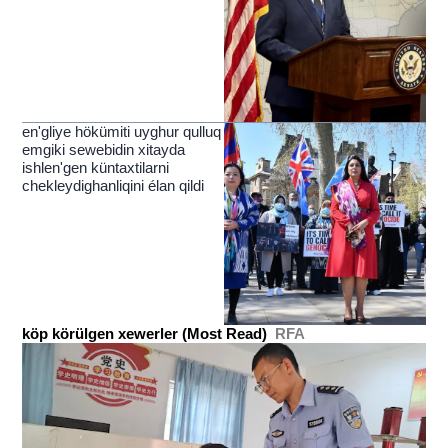
yérip ötküchi nur
en'gliye hökümiti uyghur qulluq
emgiki sewebidin xitayda
ishlen'gen küntaxtilarni
chekleydighanliqini élan qildi
köp körülgen xewerler (Most Read)
RFA