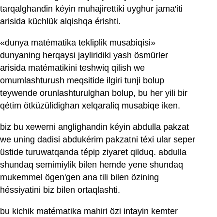
tarqalghandin kéyin muhajirettiki uyghur jama'iti
arisida küchlük alqishqa érishti.
«dunya matématika tekliplik musabiqisi»
dunyaning herqaysi jayliridiki yash ösmürler
arisida matématikini teshwiq qilish we
omumlashturush meqsitide ilgiri tunji bolup
teywende orunlashturulghan bolup, bu her yili bir
qétim ötküzülidighan xelqaraliq musabiqe iken.
biz bu xewerni anglighandin kéyin abdulla pakzat
we uning dadisi abdukérim pakzatni téxi ular seper
üstide turuwatqanda tépip ziyaret qilduq. abdulla
shundaq semimiylik bilen hemde yene shundaq
mukemmel ögen'gen ana tili bilen özining
héssiyatini biz bilen ortaqlashti.
bu kichik matématika mahiri özi intayin kemter