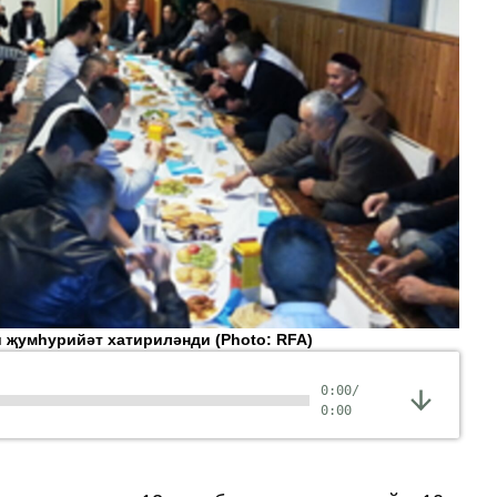
и җумһурийәт хатириләнди
(Photo: RFA)
0:00
/
0:00