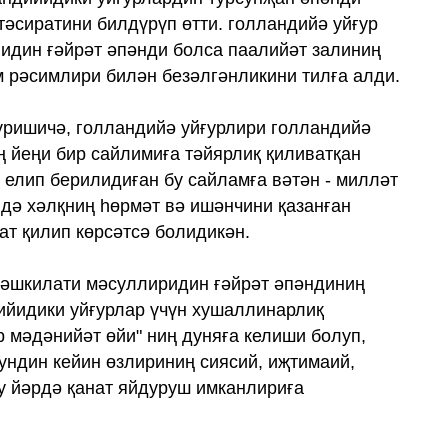
тәсиратини билдүрүп өтти. голландийә уйғур
идин ғәйрәт әпәнди болса паалийәт залиниң
м рәсимлири билән безәлгәнликини тилға алди.
үришичә, голландийә уйғурлири голландийә
ң йеңи бир сайлимиға тәйярлиқ қиливатқан
 елип берилидиған бу сайламға вәтән - милләт
идә хәлқниң һөрмәт вә ишәнчини қазанған
ат қилип көрсәтсә болидикән.
тәшкилати мәсуллиридин ғәйрәт әпәндиниң
ийидики уйғурлар үчүн хушаллинарлиқ
р мәдәнийәт өйи" ниң дуняға келиши болуп,
ундин кейин өзлириниң сиясий, иҗтимаий,
у йәрдә қанат яйдуруш имканлириға