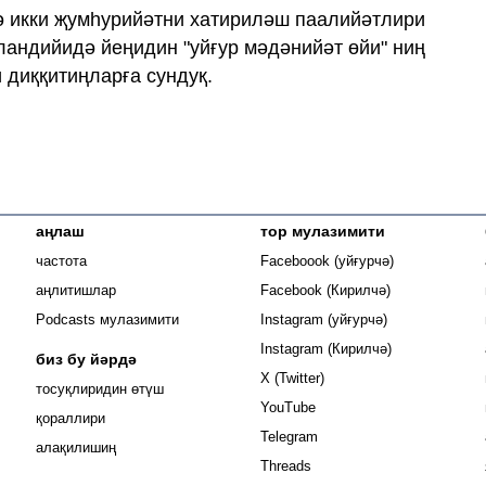
ә икки җумһурийәтни хатириләш паалийәтлири
ландийидә йеңидин "уйғур мәдәнийәт өйи" ниң
 диққитиңларға сундуқ.
аңлаш
тор мулазимити
Opens in new
частота
Faceboook (уйғурчә)
Opens in new 
аңлитишлар
Facebook (Кирилчә)
Opens in new 
Podcasts мулазимити
Instagram (уйғурчә)
Opens in new 
Instagram (Кирилчә)
биз бу йәрдә
Opens in new window
X (Twitter)
тосуқлиридин өтүш
Opens in new window
YouTube
Opens in new window
қораллири
Opens in new window
Telegram
алақилишиң
Opens in new window
Threads