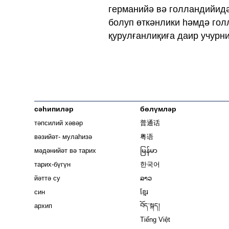
германийә вә голландийид
болуп өткәнлики һәмдә гол
қурулғанлиқиға даир учурни
сәһипиләр
бөлүмләр
тәпсилий хәвәр
普通话
вәзийәт- мулаһизә
粤语
мәдәнийәт вә тарих
မြန်မာ
тарих-бүгүн
한국어
йәттә су
ລາວ
син
ខ្មែរ
архип
བོད་སྐད།
Tiếng Việt