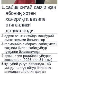
1
.
сабиқ хитай сақчи җаң
ябониң хотән
ханериқта вәзипә
өтигәнлики
дәлилләнди
2
.
адрян зенз: хитайда мәҗбурий
әмгәк көлими йәнила зор
3
.
германийә ахбарати сабиқ хитай
сақчиси билән сабиқ уйғур
тутқунни йүзләштүрди
4
.
әркин асия радийоси уйғурчә
хәвәрлири (2026-йил 31-июл)
5
.
җәнубий уйғур районида 143
миңдин артуқ ойғур бала ата-
анисидин айрилип қалған