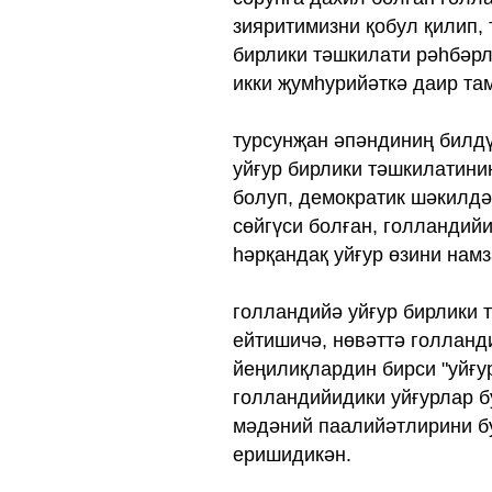
зияритимизни қобул қилип, 
бирлики тәшкилати рәһбәрл
икки җумһурийәткә даир та
турсунҗан әпәндиниң билд
уйғур бирлики тәшкилатини
болуп, демократик шәкилдә
сөйгүси болған, голландий
һәрқандақ уйғур өзини намз
голландийә уйғур бирлики 
ейтишичә, нөвәттә голланд
йеңилиқлардин бирси "уйғу
голландийидики уйғурлар б
мәдәний паалийәтлирини б
еришидикән.