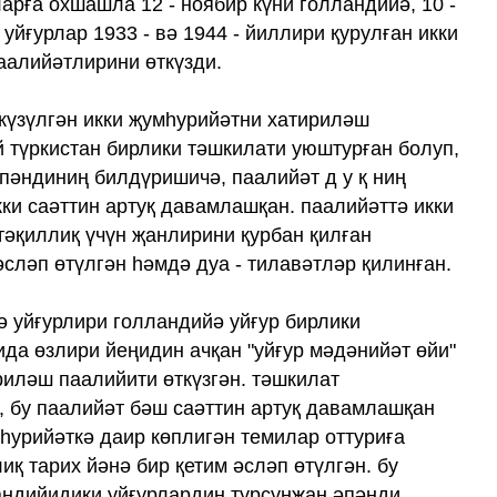
арға охшашла 12 - ноябир күни голландийә, 10 -
уйғурлар 1933 - вә 1944 - йиллири қурулған икки
аалийәтлирини өткүзди.
ткүзүлгән икки җумһурийәтни хатириләш
 түркистан бирлики тәшкилати уюштурған болуп,
пәндиниң билдүришичә, паалийәт д у қ ниң
кки саәттин артуқ давамлашқан. паалийәттә икки
тәқиллиқ үчүн җанлирини қурбан қилған
ләп өтүлгән һәмдә дуа - тилавәтләр қилинған.
ә уйғурлири голландийә уйғур бирлики
да өзлири йеңидин ачқан "уйғур мәдәнийәт өйи"
риләш паалийити өткүзгән. тәшкилат
 бу паалийәт бәш саәттин артуқ давамлашқан
мһурийәткә даир көплигән темилар оттуриға
қ тарих йәнә бир қетим әсләп өтүлгән. бу
андийидики уйғурлардин турсунҗан әпәнди