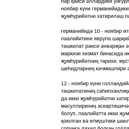
һәр қайси әлләрдики уйғурл
ноябир күни германийидики 
җумһурийәтни хатириләш п
германийидә 10 - ноябир ө
паалийитини яврупа шәрқий
тәшкилат рәиси әнвәрҗан ә
мәркизи хизмәт бинасида и
җумһурийәтниң тарихи, мус
шеһидларниң кәчмишлири әс
12 - ноябир күни голландий
тәшкилатиниң саһипханлиқи
дә икки җумһурийәтни хати
мәсуллириниң әскәртишичә,
болуп, паалийәттә икки җу
қоюлған вә өтмүштики шанли
сорунға дахил болған голл