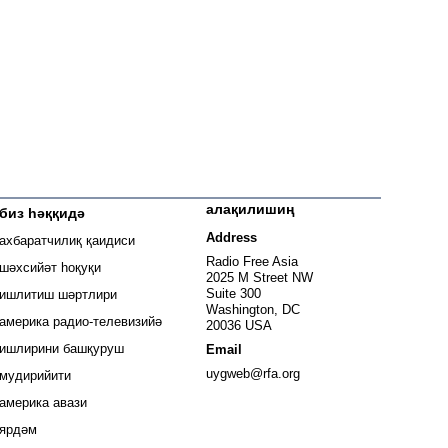
алақилишиң
биз һәққидә
 window
Address
ахбаратчилиқ қаидиси
window
Radio Free Asia
шәхсийәт һоқуқи
2025 M Street NW
window
Suite 300
ишлитиш шәртлири
Washington, DC
window
америка радио-телевизийә
20036 USA
ишлирини башқуруш
Email
Opens in new window
uygweb@rfa.org
мудирийити
Opens in new window
америка авази
ярдәм