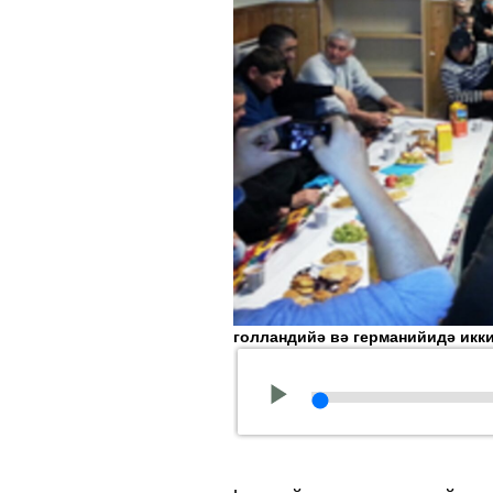
голландийә вә германийидә икк