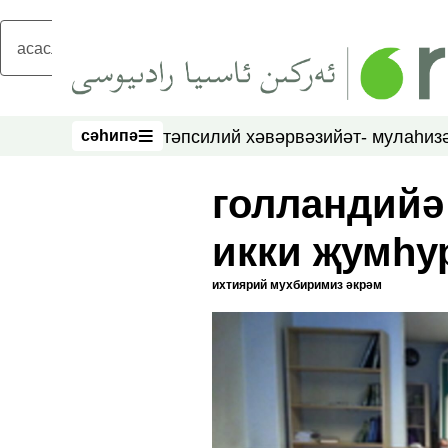
асаслиқ мәзмунға атлаң
сәһипә
тәпсилий хәвәр
вәзийәт- мулаһиз
сәһипә
голландийә
икки җумһу
ихтиярий мухбиримиз әкрәм