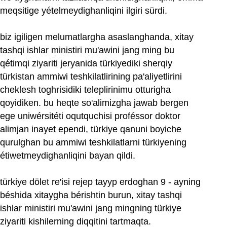
meqsitige yételmeydighanliqini ilgiri sürdi.
biz igiligen melumatlargha asaslanghanda, xitay
tashqi ishlar ministiri mu'awini jang ming bu
qétimqi ziyariti jeryanida türkiyediki sherqiy
türkistan ammiwi teshkilatlirining pa'aliyetlirini
cheklesh toghrisidiki teleplirinimu otturigha
qoyidiken. bu heqte so'alimizgha jawab bergen
ege uniwérsitéti oqutquchisi proféssor doktor
alimjan inayet ependi, türkiye qanuni boyiche
qurulghan bu ammiwi teshkilatlarni türkiyening
étiwetmeydighanliqini bayan qildi.
türkiye dölet re'isi rejep tayyp erdoghan 9 - ayning
béshida xitaygha bérishtin burun, xitay tashqi
ishlar ministiri mu'awini jang mingning türkiye
ziyariti kishilerning diqqitini tartmaqta.