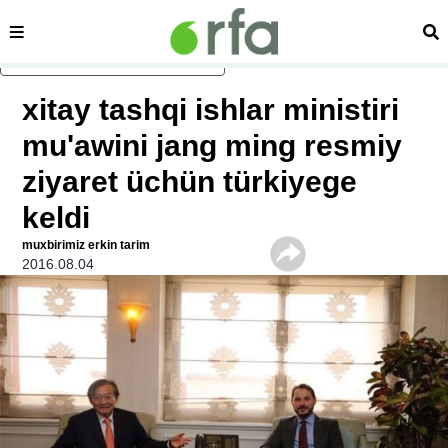
sehipe
izd
asasliq mezmungha atlang
xitay tashqi ishlar ministiri
mu'awini jang ming resmiy
ziyaret üchün türkiyege
keldi
muxbirimiz erkin tarim
2016.08.04