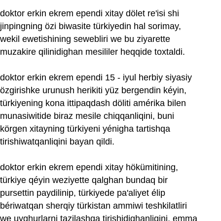
doktor erkin ekrem ependi xitay dölet re'isi shi
jinpingning özi biwasite türkiyedin hal sorimay,
wekil ewetishining sewebliri we bu ziyarette
muzakire qilinidighan mesililer heqqide toxtaldi.
doktor erkin ekrem ependi 15 - iyul herbiy siyasiy
özgirishke urunush herikiti yüz bergendin kéyin,
türkiyening kona ittipaqdash döliti amérika bilen
munasiwitide biraz mesile chiqqanliqini, buni
körgen xitayning türkiyeni yénigha tartishqa
tirishiwatqanliqini bayan qildi.
doktor erkin ekrem ependi xitay hökümitining,
türkiye qéyin weziyette qalghan bundaq bir
pursettin paydilinip, türkiyede pa'aliyet élip
bériwatqan sherqiy türkistan ammiwi teshkilatliri
we uyghurlarni tazilashqa tirishidighanliqini, emma