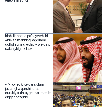
teleplirini sundi
kishilik hoquq pa'aliyetchiliri:
«bin salmanning lagérlarni
qollishi uning exlaqiy we diniy
salahiyitige xilap»
«7-nöwetlik xelqara ölüm
jazasigha qarshi turush
qurultiyi» da uyghurlar mesilisi
diqqet qozghidi