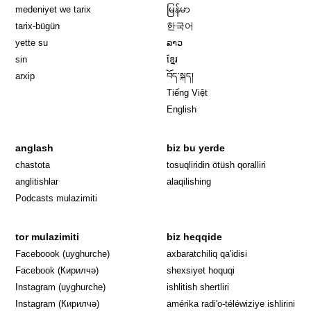
medeniyet we tarix
မြန်မာ
tarix-bügün
한국어
yette su
ລາວ
sin
ខ្មែរ
arxip
བོད་སྐད།
Tiếng Việt
English
anglash
biz bu yerde
Opens in 
chastota
tosuqliridin ötüsh qoralliri
anglitishlar
alaqilishing
Podcasts mulazimiti
tor mulazimiti
biz heqqide
Opens in new window
Faceboook (uyghurche)
axbaratchiliq qa'idisi
Opens in new window
Facebook (Кирилчә)
shexsiyet hoquqi
Opens in new window
Instagram (uyghurche)
ishlitish shertliri
Opens in new window
Instagram (Кирилчә)
amérika radi'o-téléwiziye ishlirini