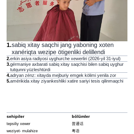
1
.
sabiq xitay saqchi jang yaboning xoten
xanériqta wezipe ötigenliki delillendi
2
.
erkin asiya radiyosi uyghurche xewerliri (2026-yil 31-iyul)
3
.
gérmaniye axbarati sabiq xitay saqchisi bilen sabiq uyghur
tutqunni yüzleshtürdi
4
.
adryan zénz: xitayda mejburiy emgek kölimi yenila zor
5
.
amérikida xitay ziyankeshliki xatire sariyi tesis qilinmaqchi
sehipiler
bölümler
tepsiliy xewer
普通话
weziyet- mulahize
粤语