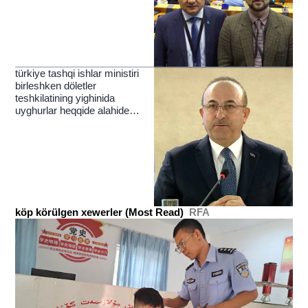
türkiye tashqi ishlar ministiri
birleshken döletler
teshkilatining yighinida
uyghurlar heqqide alahide
toxtaldi
köp körülgen xewerler (Most Read)
RFA