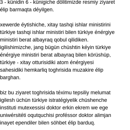
3 - künidin 6 - künigiche dölitimizde resmiy ziyaret
élip barmaqta déyilgen.
xewerde éytishiche, xitay tashqi ishlar ministirini
türkiye tashqi ishlar ministiri bilen türkiye énérgiye
ministiri berat albayraq qobul qilidiken.
igilishimizche, jang bügün chüshtin kéyin türkiye
énérgiye ministiri berat albayraq bilen körüshüp,
türkiye - xitay otturisidiki atom énérgiyesi
sahesidiki hemkarliq toghrisida muzakire élip
barghan.
biz bu ziyaret toghrisida téximu tepsiliy melumat
igilesh üchün türkiye istratégiyelik chüshenche
instituti mutexessisi doktor erkin ekrem we ege
uniwérsitéti oqutquchisi proféssor doktor alimjan
inayet ependiler bilen söhbet élip barduq.