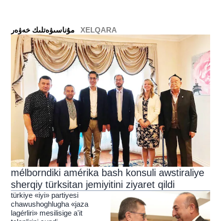
XELQARA
ﻣﯘﻧﺎﺳﯩﯟﻩﺗﻠﯩﻚ ﺧﻪﯞﻩﺭ
mélborndiki amérika bash konsuli awstiraliye
sherqiy türksitan jemiyitini ziyaret qildi
türkiye «iyi» partiyesi
chawushoghlugha «jaza
lagérliri» mesilisige a'it