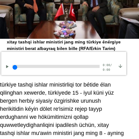
xitay tashqi ishlar ministiri jang ming türkiye énérgiye
ministiri berat albayraq bilen bille
(RFA/Erkin Tarim)
0:00
/
0:00
türkiye tashqi ishlar ministirliqi tor bétide élan
qilinghan xewerde, türkiyede 15 - iyul küni yüz
bergen herbiy siyasiy özgirishke urunush
herikitidin kéyin dölet re'isimiz rejep tayyp
erdughanni we hökümitimizni qollap
quwwetleydighanliqini ipadilesh üchün, xitay
tashqi ishlar mu'awin ministiri jang ming 8 - ayning