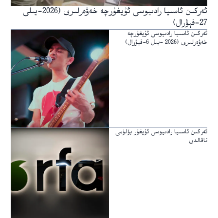
ئەركىن ئاسىيا رادىيوسى ئۇيغۇرچە خەۋەرلىرى (2026-يىلى
27-فېۋرال)
ئەركىن ئاسىيا رادىيوسى ئۇيغۇرچە
خەۋەرلىرى (2026 -يىل 6-فېۋرال)
ئەركىن ئاسىيا رادىيوسى ئۇيغۇر بۆلۈمى
تاقالدى