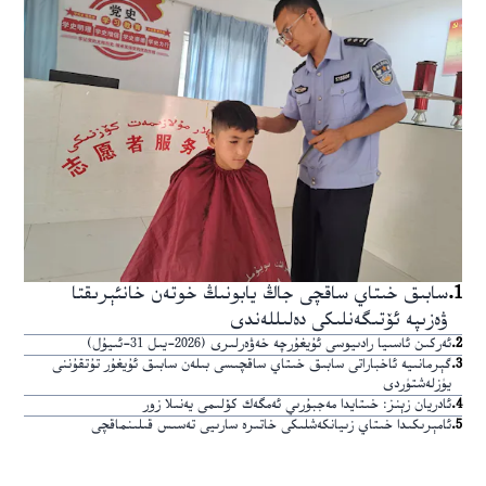
1
.
سابىق خىتاي ساقچى جاڭ يابونىڭ خوتەن خانئېرىقتا
ۋەزىپە ئۆتىگەنلىكى دەلىللەندى
2
.
ئەركىن ئاسىيا رادىيوسى ئۇيغۇرچە خەۋەرلىرى (2026-يىل 31-ئىيۇل)
3
.
گېرمانىيە ئاخباراتى سابىق خىتاي ساقچىسى بىلەن سابىق ئۇيغۇر تۇتقۇننى
يۈزلەشتۈردى
4
.
ئادريان زېنز: خىتايدا مەجبۇرىي ئەمگەك كۆلىمى يەنىلا زور
5
.
ئامېرىكىدا خىتاي زىيانكەشلىكى خاتىرە سارىيى تەسىس قىلىنماقچى