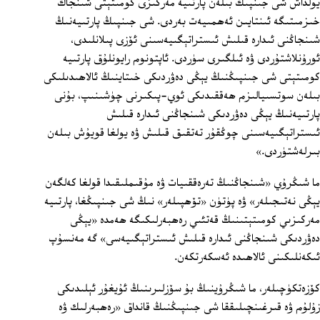
يولداش شى جىنپىڭ بىلەن پارتىيە مەركىزى كومىتېتى شىنجاڭ
خىزمىتىگە ئىنتايىن ئەھمىيەت بەردى. شى جىنپىڭ پارتىيەنىڭ
شىنجاڭنى ئىدارە قىلىش ئىستراتېگىيەسىنى ئۆزى پىلانلىدى،
ئورۇنلاشتۇردى ۋە ئىلگىرى سۈردى. ئاپتونوم رايونلۇق پارتىيە
كومىتېتى شى جىنپىڭنىڭ يېڭى دەۋردىكى خىتاينىڭ ئالاھىدىلىكى
بىلەن سوتسىيالىزم ھەققىدىكى ئوي-پىكىرنى چۈشىنىپ، بۇنى
پارتىيەنىڭ يېڭى دەۋردىكى شىنجاڭنى ئىدارە قىلىش
ئىستراتېگىيەسىنى چوڭقۇر تەتقىق قىلىش ۋە يولغا قويۇش بىلەن
بىرلەشتۈردى.»
ما شىڭرۇي «شىنجاڭنىڭ تەرەققىيات ۋە مۇقىملىقىدا قولغا كەلگەن
يېڭى نەتىجىلەر» ۋە پۈتۈن «تۆھپىلەر» نىڭ شى جىنپىڭغا، پارتىيە
مەركىزىي كومىتېتىنىڭ قەتئىي رەھبەرلىكىگە ھەمدە «يېڭى
دەۋردىكى شىنجاڭنى ئىدارە قىلىش ئىستراتېگىيەسى» گە مەنسۇپ
ئىكەنلىكىنى ئالاھىدە ئەسكەرتكەن.
كۆزەتكۈچىلەر، ما شىڭرۇينىڭ بۇ سۆزلىرىنىڭ ئۇيغۇر ئېلىدىكى
زۇلۇم ۋە قىرغىنچىلىققا شى جىنپىڭنىڭ قانداق «رەھبەرلىك ۋە