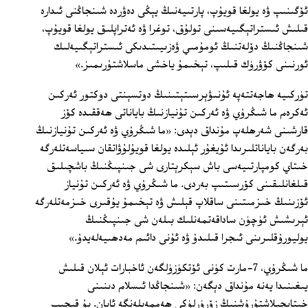
ئۆگىنىپ ۋە يولغا قويۇپ، پارتىيەنىڭ يېڭى دەۋردە شىنجاڭنى ئىدارە
قىلىش ئىستراتېگىيەسىنى تولۇق، توغرا ۋە ئەتراپلىق يولغا قويۇپ،
شىنجاڭنىڭ دۆلەتنىڭ ئومۇمىي ۋەزىيىتىدىكى ئىستراتېگىيەلىك
ئورنىنى كۆۋرۈك قىلىپ، تېخىمۇ ياخشى ماسلاشتۇرىمىز.»
تۈركىيە ھاجەتتەپە ئۇنىۋېرسىتېتىنىڭ دوتسېنتى دوكتور ئەركىن
ئەكرەم ما شىڭرۇي ۋە ئەركىن تۇنيازنىڭ باياناتى ھەققىدە كۆز
قارشىنى شەرھلەپ مۇنداق دېدى: «ما شىڭرۇي ۋە ئەركىن تۇنيازنىڭ
بەرگەن باياناتلىرىدا ئۇيغۇر ئېلىدە يولغا قويۇلۇۋاتقان سىياسەتلەرگە
خىتاي كومپارتىيەسى باش سېكرېتارى شى جىنپىڭنىڭ باشچىلىق
قىلغانلىقىنى كۆرسىتىپ بەردى. ما شىڭرۇي ۋە ئەركىن تۇنياز
ئۆزىنىڭ خىزمىتىنى ساقلاپ قېلىش ۋە تېخىمۇ يۇقىرى خىزمەتلەرگە
ئېرىشىش ئۈچۈن ساداقەتمەنلىك بىلەن شى جىنپىڭنىڭ
يوليورۇقلىرىنى ئىجرا قىلىدۇ ۋە ئۇنى دائىم مەدھىيەلەيدۇ.»
ما شىڭرۇي، 7-مارت كۈنى ئۆتكۈزۈلگەن ئاخبارات ئېلان قىلىش
يىغىنىدا يەنە مۇنداق دېگەن: «شىنجاڭدا ئىسلام دىنىنى
خىتايچىلاشتۇرۇشنىڭ زۆرۈرلۈكى ھەممەيلەنگە ئايان. بۇ قېچىپ