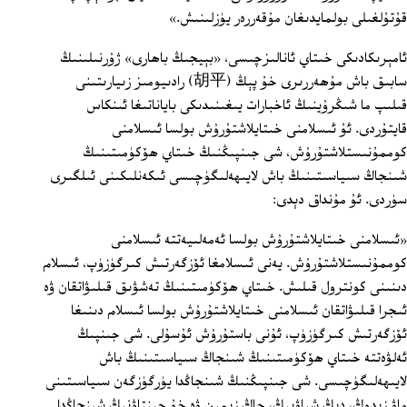
قۇتۇلغىلى بولمايدىغان مۇقەررەر يۈزلىنىش.»
ئامېرىكادىكى خىتاي ئانالىزچىسى، «بېيجىڭ باھارى» ژۇرنىلىنىڭ
سابىق باش مۇھەررىرى خۇ پېڭ (胡平) رادىيومىز زىيارىتىنى
قىلىپ ما شىڭرۇينىڭ ئاخبارات يىغىنىدىكى باياناتىغا ئىنكاس
قايتۇردى. ئۇ ئىسلامنى خىتايلاشتۇرۇش بولسا ئىسلامنى
كوممۇنىستلاشتۇرۇش، شى جىنپىڭنىڭ خىتاي ھۆكۈمىتىنىڭ
شىنجاڭ سىياسىتىنىڭ باش لايىھەلىگۈچىسى ئىكەنلىكىنى ئىلگىرى
سۈردى. ئۇ مۇنداق دېدى:
«ئىسلامنى خىتايلاشتۇرۇش بولسا ئەمەلىيەتتە ئىسلامنى
كوممۇنىستلاشتۇرۇش. يەنى ئىسلامغا ئۆزگەرتىش كىرگۈزۈپ، ئىسلام
دىنىنى كونترول قىلىش. خىتاي ھۆكۈمىتىنىڭ تەشۋىق قىلىۋاتقان ۋە
ئىجرا قىلىۋاتقان ئىسلامنى خىتايلاشتۇرۇش بولسا ئىسلام دىنىغا
ئۆزگەرتىش كىرگۈزۈپ، ئۇنى باستۇرۇش ئۇسۇلى. شى جىنپىڭ
ئەلۋەتتە خىتاي ھۆكۈمىتىنىڭ شىنجاڭ سىياسىتىنىڭ باش
لايىھەلىگۈچىسى. شى جىنپىڭنىڭ شىنجاڭدا يۈرگۈزگەن سىياسىتىنى
ماۋ زېدوڭ، دېڭ شياۋپىڭ، جاڭ زېمىن ۋە خۇ جىنتاۋنىڭ شىنجاڭدا