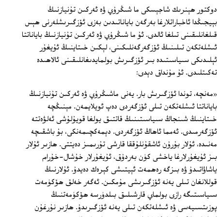
دوكتور ھېنرىك شاجېسكى ما شىڭرۇي ۋە ئەركىن تۇنيازنىڭ
بېيجىڭدا ئاخباراتلارغا بەرگەن باياناتىدىن بەزى ئۆزگىرىشلەرنى ھېس
قىلغانلىقىنى تىلغا ئالدى. ئۇ ما شىڭرۇي ۋە ئەركىن تۇنيازنىڭ باياناتتا
ئىشلەتكەن تىلىنىڭ ئۆزگەرگەنلىكىنى، لېكىن خىتاينىڭ ئۇيغۇر
ئېلىدىكى سىياسىتىدە بىر ئۆزگىرىش بولمايدىغانلىقىنى ئالاھىدە
تەكىتلىدى. ئۇ مۇنداق دېدى:
«مەنچە، توندا ئۆزگىرىش بار. يەنى ماشىڭرۇي ۋە ئەركىن تۇنيازنىڭ
باياناتتا ئىشلەتكەن تىلى ئۆزگەردى دەپ ئويلايمەن. مېنىڭچە
خىتاينىڭ شىنجاڭ سىياسىتىنىڭ قاتتىق يولغا قويۇلۇشى ئەلۋەتتە
ئۆزگەرمىدى. ئەمما ئاھاڭ ئۆزگەردى. دېمەكچىمەنكى، بۇ باشقىچە
مەنىدە، ئۇلار بۇرۇن ئاشقۇنلۇققا قارشى تۇرىمىز دەيتتى. ھازىر ئۇلار
بىز ئۇيغۇرلارغا ياخشى كۈن بەردۇق، ئۇيغۇرلار خۇشال-خۇرام
ياشاۋاتىدۇ ۋە بىزگە رەھمەت ئېيتىشى كېرەك دەيدۇ. ئۇلارنىڭ
قوللانغان تىلى يەنە ئۆزگىرىشى مۇمكىن. ئەگەر خەلق ھۆكۈمەت
سىياسىتىگە رازى بولماي قارشىلىق بىلدۈرسە ھۆكۈمەتنىڭ
پوزىتسىيەسى ۋە ئىشلەتكەن تىلى يەنە ئۆزگىرىدۇ. ھازىر نۇرغۇن