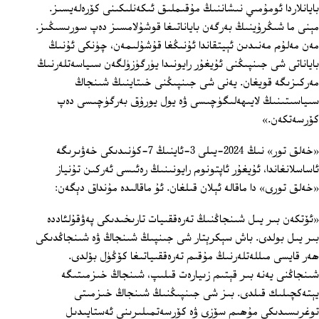
بايانلاردا ئومۇمىي نىشاننىڭ مۇقىملىق ئىكەنلىكىنى كۆرەلەيسىز.
مېنى ما شىڭرۇينىڭ بەرگەن باياناتىغا قوشۇلامسىز دەپ سورىسىڭىز.
مەن مەلۇم مەنىدىن ئېيتقاندا ئۇنىڭغا قۇشۇلىمەن، چۈنكى ئۇنىڭ
باياناتى شى جىنپىڭنى ئۇيغۇر رايونىدا يۈرگۈزۈلگەن سىياسەتلەرنىڭ
مەركىزىگە قويغان. يەنى شى جىنپىڭنى خىتاينىڭ شىنجاڭ
سىياسىتىنىڭ لايىھەلىگۈچىسى ۋە يول يورۇق بەرگۈچىسى دەپ
كۆرسەتكەن.»
«خەلق تور» نىڭ 2024-يىلى 3-ئاينىڭ 7-كۈنىدىكى خەۋىرىگە
ئاساسلانغاندا، ئۇيغۇر ئاپتونوم رايونىنىڭ رەئىسى ئەركىن تۇنياز
«خەلق تورى» دا ماقالە ئېلان قىلغان. ئۇ ماقالىدە مۇنداق دېگەن:
«ئۆتكەن بىر يىل شىنجاڭنىڭ تەرەققىيات تارىخىدىكى پەۋقۇلئاددە
بىر يىل بولدى. باش سېكرېتار شى جىنپىڭ شىنجاڭ ۋە شىنجاڭدىكى
ھەر قايسى مىللەتلەرنىڭ مۇقىم تەرەققىياتىغا كۆڭۈل بۆلدى.
شىنجاڭنى يەنە بىر قېتىم زىيارەت قىلىپ، شىنجاڭ خىزمىتىگە
يېتەكچىلىك قىلدى. بىز شى جىنپىڭنىڭ شىنجاڭ خىزمىتى
توغرىسىدىكى مۇھىم سۆزى ۋە كۆرسەتمىلىرىنى ئەستايىدىل