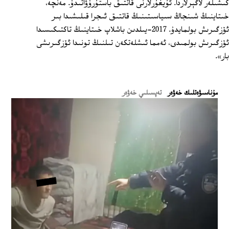
كىشىلەر لاگېرلاردا. ئۇيغۇرلارنى قاتتىق باستۇرۇۋاتىدۇ. مەنچە،
خىتاينىڭ شىنجاڭ سىياسىتىنىڭ قاتتىق ئىجرا قىلىشىدا بىر
ئۆزگىرىش بولمايدۇ. 2017-يىلدىن باشلاپ خىتاينىڭ تاكتىكىسىدا
ئۆزگىرىش بولمىدى، ئەمما ئىشلەتكەن تىلنىڭ تونىدا ئۆزگىرىشى
بار».
ﻣﯘﻧﺎﺳﯩﯟﻩﺗﻠﯩﻚ ﺧﻪﯞﻩﺭ
تەپسىلىي خەۋەر