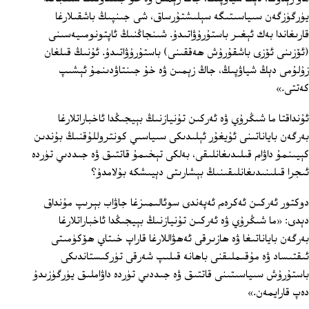
يۈرگۈزگەن سىياسىتىگە سېلىشتۇرساق، شى جىنپىڭ باشقىلارغا
قارىغاندا بەك ئېغىر باستۇرۇۋاتىدۇ. شىنجاڭنىڭ ئاپتونومىيەسىنى
(ئۆزىنى ئۆزى باشقۇرۇش ھەققىنى) باستۇرۇۋاتىدۇ. ئۇنىڭ قىلغان
زۇلۇمى دېڭ شياۋپىڭ، جاڭ زېمىن ۋە خۇ جىنتاۋدىنمۇ ئېشىپ
كەتتى.»
ئۇنداقتا ما شىڭرۇي ۋە ئەركىن تۇنيازنىڭ بېيجىڭدا ئاخباراتلارغا
بەرگەن باياناتىنى ئۇيغۇر ئېلىدىكى سىياسىي كونتروللۇقنىڭ بۇندىن
كېيىنمۇ داۋام قىلىدىغانلىقى، بەلكى تېخىمۇ قاتتىق ۋە جىددىي تۈردە
ئىجرا قىلىنىدىغانلىقىنىڭ بېشارىتى دېيىشكە بۇلامدۇ؟
دوكتور ئەركىن ئەكرەم ئەپەندى سوئالىمىزغا جاۋاب بېرىپ مۇنداق
دېدى: «ما شىڭرۇي ۋە ئەركىن تۇنيازنىڭ بېيجىڭدا ئاخباراتلارغا
بەرگەن باياناتىغا ۋە ھازىرقى ئەھۋاللارغا قاراپ خىتاي ھۆكۈمىتى
ئىقتىساد ۋە مۇقىملىقنى باھانە قىلىپ شەرقى تۈركىستاندىكى
باستۇرۇش سىياسىتىنى قاتتىق ۋە جىددىي تۈردە داۋاملىق يۈرگۈزىدۇ
دەپ قارايمەن.»