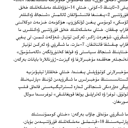
خىتاي «خەلق تورى» نىڭ مەخسۇس خەۋىرىگە ئاساسلانغاندا، 2024-
يىلى 3-ئاينىڭ 5-كۈنى، خىتاي 14-نۆۋەتلىك مەملىكەتلىك خەلق
قۇرۇلتىيى 2-يىغىنىغا قاتنىشىۋاتقان ئاتالمىش «شىنجاڭ ۋەكىللەر
ئۆمىكى» ئومۇمىي يىغىن ئۆتكۈزۈپ، ھۆكۈمەت خىزمەت دوكلاتىنى
قاراپ چىققان. خىتاي مەملىكەتلىك خەلق قۇرۇلتىيى ۋەكىللىرى ما
شىڭرۇي، شۆھرەت زاكىر، ئەركىن تۇنياز، شەۋكەت ئىمىن، لى يىفېي
قاراپ چىقىشقا قاتناشقان. 7-مارت، ما شىڭرۇي ۋە ئەركىن تۇنياز
خىتاينىڭ شىنجاڭ سىياسىتى ۋە قولغا كەلتۈرۈلگەن «ئالەمشۇمۇل»
نەتىجىلەر ھەققىدە مۇخبىرلارغا ۋە گېزىت-ژۇرناللاردا بايانات بەرگەن.
مۇخبىرلارنى كۈتۈۋېلىش يىغىنىدا، خىتاي خەلقئارا تېلېۋىزىيە
ئىستانسىسىنىڭ مۇخبىرلىرى ما شىڭرۇيدىن ئۇنىڭ «پارتىيەنىڭ
يېڭى دەۋردىكى شىنجاڭنى ئىدارە ئىستراتېگىيەسىنى قانداق قىلىپ
تولۇق، توغرا ۋە ئەتراپلىق يولغا قويغانلىقى» توغرىسىدا سوئال
سورىغان.
ما شىڭرۇي مۇنداق جاۋاب بەرگەن: «خىتاي كوممۇنىستىك
پارتىيەسىنىڭ 18-قېتىملىق مەملىكەتلىك قۇرۇلتىيىدىن بۇيان،