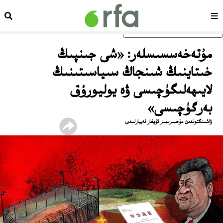
سەھىپە
ئىزد
ئاساسلىق مەزمۇنغا ئاتلاڭ
مۇتەخەسسىسلەر: «شى جىنپىڭ
خىتاينىڭ شىنجاڭ سىياسىتىنىڭ
لايىھەلىگۈچىسى ۋە يوليورۇق
بەرگۈچىسى»
ۋاشىنگتوندىن مۇخبىرىمىز ئۇيغار تەييارلىدى