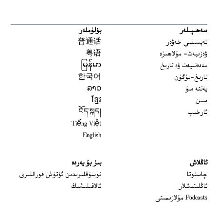
سەھىپىلەر
بۆلۈملەر
تەپسىلىي خەۋەر
普通话
ۋەزىيەت- مۇلاھىزە
粤语
مەدەنىيەت ۋە تارىخ
မြန်မာ
تارىخ-بۈگۈن
한국어
يەتتە سۇ
ລາວ
سىن
ខ្មែរ
ئارخىپ
བོད་སྐད།
Tiếng Việt
English
ئاڭلاش
بىز بۇ يەردە
 window
چاستوتا
توسۇقلىرىدىن ئۆتۈش قوراللىرى
ئاڭلىتىشلار
ئالاقىلىشىڭ
Podcasts مۇلازىمىتى