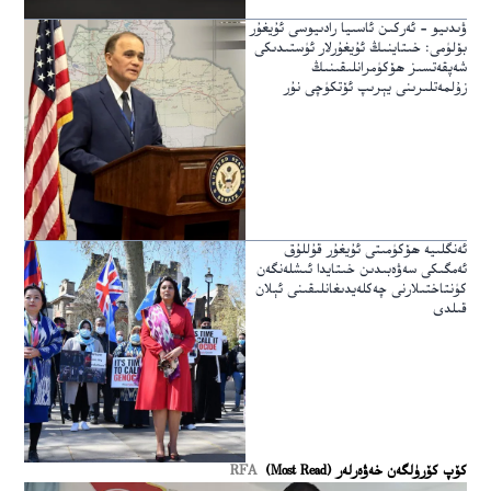
ۋىدىيو – ئەركىن ئاسىيا رادىيوسى ئۇيغۇر
بۆلۈمى: خىتاينىڭ ئۇيغۇرلار ئۈستىدىكى
شەپقەتسىز ھۆكۈمرانلىقىنىڭ
زۇلمەتلىرىنى يېرىپ ئۆتكۈچى نۇر
ئەنگلىيە ھۆكۈمىتى ئۇيغۇر قۇللۇق
ئەمگىكى سەۋەبىدىن خىتايدا ئىشلەنگەن
كۈنتاختىلارنى چەكلەيدىغانلىقىنى ئېلان
قىلدى
كۆپ كۆرۈلگەن خەۋەرلەر (Most Read)
RFA