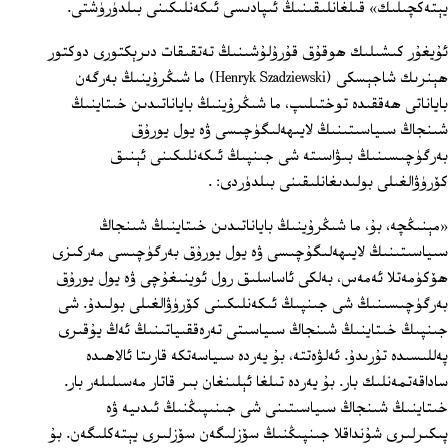
يېتەكچىلىك» قىلغانلىقىنىڭ ئىپادىسى ئىكەنلىكىنى بىلدۈرۈشتى.
ئۇيغۇر كىشىلىك ھوقۇق قۇرۇلۇشىنىڭ تەتقىقات دىرېكتورى دوكتور
ھېنرىك شاجېسكى (Henryk Szadziewski) ما شىڭرۇينىڭ بەرگەن
باياناتى ھەققىدە توختىلىپ، ما شىڭرۇينىڭ باياناتىدىن خىتاينىڭ
شىنجاڭ سىياسىتىنىڭ لايىھەلىگۈچىسى ۋە يول يورۇق
بەرگۈچىسىنىڭ بىۋاسىتە شى جىنپىڭ ئىكەنلىكىنى ئېنىق
كۆرۈۋالغىلى بولىدىغانلىقىنى بىلدۈردى: .
«مېنىڭچە، بۇ، ما شىڭرۇينىڭ باياناتىدىن خىتاينىڭ شىنجاڭ
سىياسىتىنىڭ لايىھەلىگۇچىسى ۋە يول يورۇق بەرگۈچىسى مەركىزى
ھۆكۈمەتلا ئەمەس، بەلكى ئاساسلىق رول ئوينىغۇچى ۋە يول يورۇق
بەرگۈچىسىنىڭ شى جىنپىڭ ئىكەنلىكىنى كۆرۈۋالغىلى بولىدۇ. شى
جىنپىڭ خىتاينىڭ شىنجاڭ سىياسىتى تەرەققىياتىنىڭ ئەڭ يۇقىرى
پەللىسىدە تۇرىدۇ. ئەلۋەتتە، بۇ يەردە سىياسەتكە قارىتا ئالاھىدە
ساداقەتمەنلىك بار. بۇ يەردە تىلغا ئېلىنغان بىر قاتار مەسىلىلەر بار.
خىتاينىڭ شىنجاڭ سىياسىتىنى شى جىنىپىڭنىڭ ئىدىيە ۋە
پىكىرلىرى شۇنداقلا جىنپىڭنىڭ سۆزلىگەن سۆزلىرى يېتەكلىگەن. بۇ