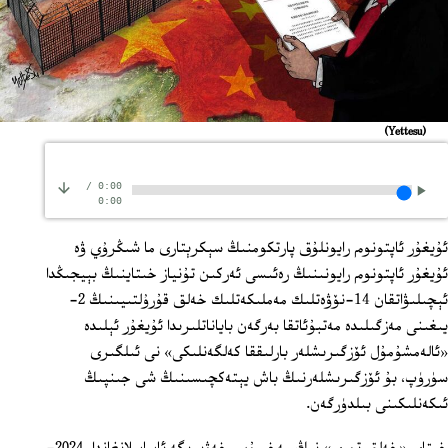
(Yettesu)
/
0:00
0:00
ئۇيغۇر ئاپتونوم رايونلۇق پارتكومنىڭ سېكرېتارى ما شىڭرۇي ۋە
ئۇيغۇر ئاپتونوم رايونىنىڭ رەئىسى ئەركىن تۇنياز خىتاينىڭ بېيجىڭدا
ئېچىلىۋاتقان 14-نۆۋەتلىك مەملىكەتلىك خەلق قۇرۇلتىيىنىڭ 2-
يىغىنى مەزگىلىدە مەتبۇئاتقا بەرگەن باياناتلىرىدا ئۇيغۇر ئېلىدە
«ئالەمشۇمۇل ئۆزگىرىشلەر بارلىققا كەلگەنلىكى» نى ئىلگىرى
سۈرۈپ، بۇ ئۆزگىرىشلەرنىڭ باش يېتەكچىسىنىڭ شى جىنپىڭ
ئىكەنلىكىنى بىلدۈرگەن.