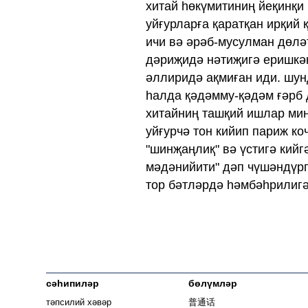
хитай һөкүмитиниң йеқинқи
уйғурларға қаратқан ирқий
ичи вә әрәб‏-мусулман дөләтлиридә елип барған тәшвиқатлири мәлум
дәриҗидә нәтиҗигә еришкән
әллиридә ақмиған иди. шун
һалда қәдәмму-қәдәм ғәрб 
хитайниң ташқий ишлар мин
уйғурчә тон кийип париж к
"шинҗаңлиқ" вә үстигә кий
мәдәнийити" дәп‏-аялниң видийолирини иҗтимаий
тор бәтләрдә һәмбәһрилигә
сәһипиләр
бөлүмләр
тәпсилий хәвәр
普通话