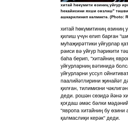
хитай һөкүмити өзиниң уйғур и
һекайисини яхши сөзләш" тәшви
ашкарилинип кәлмәктә. (Photo: 
хитай һөкүмитиниң өзиниң у
қилиш үчүн елип барған "ш
муһаҗирәттики уйғурлар қа
рәиси вә уйғур һәрикити тә
баһа берип, "хитайниң явро
уйғурларниң вәтинидә болса
уйғурларни уссул ойнитива
паалийәтлирини җинайәт дә
қилған, тилимизни чәклигән
деди. рошән сөзидә йәнә х
қоғдаш әмәс бәлки мәдәний
"явропа хитайниң бу өзини 
қалмаслиқи керәк" деди.