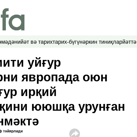
ә
мәдәнийәт вә тарих
тарих-бүгүн
әркин тиниқлар
йәттә
мити уйғур
рни явропада оюн
ғур ирқий
қини ююшқа урунған
нмәктә
ф тәйярлиди