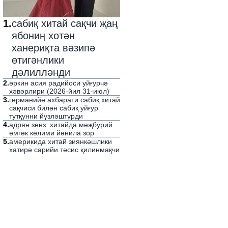
1
.
сабиқ хитай сақчи җаң
ябониң хотән
ханериқта вәзипә
өтигәнлики
дәлилләнди
2
.
әркин асия радийоси уйғурчә
хәвәрлири (2026-йил 31-июл)
3
.
германийә ахбарати сабиқ хитай
сақчиси билән сабиқ уйғур
тутқунни йүзләштүрди
4
.
адрян зенз: хитайда мәҗбурий
әмгәк көлими йәнила зор
5
.
америкида хитай зиянкәшлики
хатирә сарийи тәсис қилинмақчи