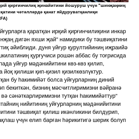
рқий қирғинчилиқ җинайитини йошуруш үчүн "шинҗаңниң
қатини чәтәлләрдә қанат яйдуруватқанлиқи
RFA)
йғурларға қаратқан ирқий қирғинчилиқини инкар
инҗаң дигән яхши җай" намидики бу тәшвиқатини
ттиқ әйиблиди. дуня уйғур қурултийиниң иҗраийә
шкилатиниң қурғучиси рошән аббас бу тоғрисида
пада уйғур мәдәнийитини көз-көз қилип,
 йоқ қилиши қип-қизил қизилкөзлүктур.
тқан бу һакимийәт болса уйғурларниң диний
п бекиткән, бизниң мәсчитлиримизни вәйранә
 вә сәнәткарлиримизни тутқан һакимийәттур"
итайниң нийитиниң уйғурларниң мәдәнийитини
итини тәшвиқат қилиш икәнликини билдүрип,
ақлаш үчүн елип барған һәрикитигә шерик болуп