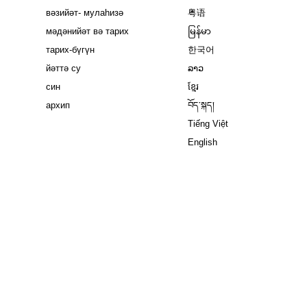
вәзийәт- мулаһизә
粤语
мәдәнийәт вә тарих
မြန်မာ
тарих-бүгүн
한국어
йәттә су
ລາວ
син
ខ្មែរ
архип
བོད་སྐད།
Tiếng Việt
English