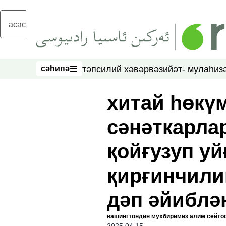
асаслиқ мәзмунға атлаң
сәһипә
тәпсилий хәвәр
вәзийәт- мулаһиз
сәһипә
хитай һөкү
сәнәткарла
қойғузуп уй
қирғинчили
дәп әйиблә
вашингтондин мухбиримиз алим сейто