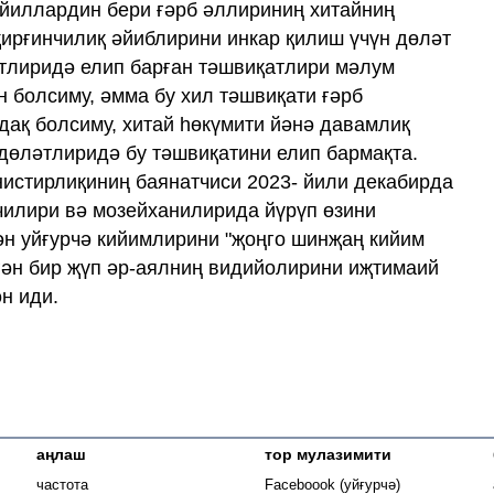
 йиллардин бери ғәрб әллириниң хитайниң
 қирғинчилиқ әйиблирини инкар қилиш үчүн дөләт
 болсиму, әмма бу хил тәшвиқати ғәрб
дақ болсиму, хитай һөкүмити йәнә давамлиқ
дөләтлиридә бу тәшвиқатини елип бармақта.
истирлиқиниң баянатчиси 2023- йили декабирда
очилири вә мозейханилирида йүрүп өзини
гән уйғурчә кийимлирини "җоңго шинҗаң кийим
 чүшәндүргән бир җүп әр
н иди.
аңлаш
тор мулазимити
Opens in new
частота
Faceboook (уйғурчә)