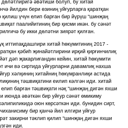
 дөләтлиригә әвәтиши болуп, бу хитай
нчә йилдин бери өзиниң уйғурларға қаратқан
р қилиш үчүн елип барған бир йүрүш "шинҗаң
виқат паалийитиниң бир қисми икән. бу сәнәт
рилғичә бу икки дөләтни зиярәт қилған.
уқ иттипақдашлири хитай һөкүмитиниң 2017 -
аратқан қәбиһ җинайәтлирини ирқий қирғинчилиқ
йәт дәп җакарлиғандин кейин, хитай һөкүмити
әт ичи вә сиртида уйғурларни давамлиқ нахша
уйғур хәлқиниң хитайниң һөкүмранлиқи астида
иқиниң тәшвиқатини еилип кәлгән иди. хитай
 елип барған тәшвиқати нәқ "шинҗаң дигән яхши
ли июнда әвәткән бир уйғур сәнәт өмикиму
хәлипиликидә оюн көрсәткән иди. бунидин сирт,
чиханисиму бир қанчә йил илгири уйғур
рәт закирни тәклип қилип "шинҗаң дигән яхши
үзгән иди.