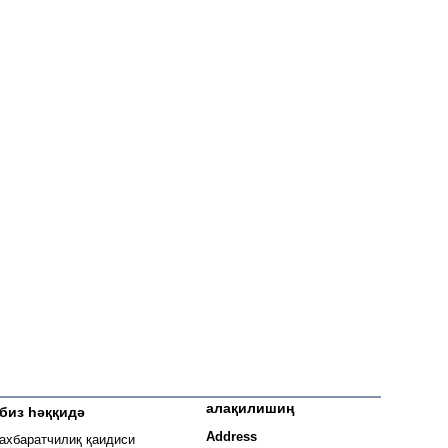
алақилишиң
биз һәққидә
 window
Address
ахбаратчилиқ қаидиси