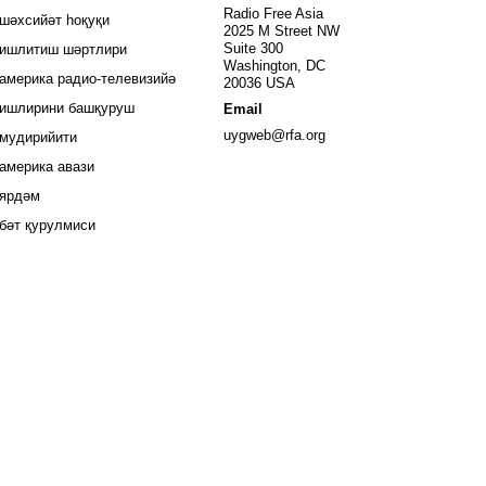
window
Radio Free Asia
шәхсийәт һоқуқи
2025 M Street NW
window
Suite 300
ишлитиш шәртлири
Washington, DC
window
америка радио-телевизийә
20036 USA
ишлирини башқуруш
Email
Opens in new window
uygweb@rfa.org
мудирийити
Opens in new window
америка авази
ярдәм
бәт қурулмиси