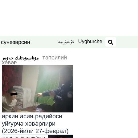
Uyghurche
ئۇيغۇرچە
син
нәзәр
 су
издәш
ТӘПСИЛИЙ
ﻣﯘﻧﺎﺳﯩﯟﻩﺗﻠﯩﻚ ﺧﻪﯞﻩﺭ
ХӘВӘР
әркин асия радийоси
уйғурчә хәвәрлири
(2026-йили 27-феврал)
әркин асия радийоси