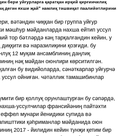
ин бери уйғурларға қаратқан ирқий қирғинчилиқ
ң дегән яхши җай" намлиқ тәшвиқат паалийәтлирини
ери, вәтәндин чиққан бир группа уйғур
ки мәшһур мәйданларда нахша ейтип уссул
ий тор бәтләрдә кәң тарқалғандин кейин, у
диққити вә наразилиқини қозғиди. бу
нлуқ 12 муқам ансамблиниң даңлиқ
иниң нәқ мәйдан оюнлири көрситилгән.
қалған бу видийоларда, сәнәткарлар уйғурчә
а уссул ойниған. чәтәллик тамашибинлар
үмити бир қоллуқ орунлаштурған бу сәпәрдә,
уйғур нахша
 еффел мунари йенидики супида вә
дапишттики қәһриманлар мәйданида оюн
тиниң 2017 - йилидин кейин тунҗи қетим бир