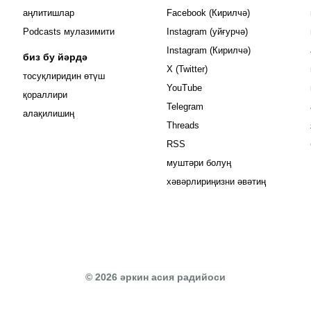
Opens in new 
аңлитишлар
Facebook (Кирилчә)
Opens in new 
Podcasts мулазимити
Instagram (уйғурчә)
Opens in new 
Instagram (Кирилчә)
биз бу йәрдә
Opens in new window
X (Twitter)
тосуқлиридин өтүш
Opens in new window
YouTube
Opens in new window
қораллири
Opens in new window
Telegram
алақилишиң
Opens in new window
Threads
RSS
муштәри болуң
хәвәрлириңизни әвәтиң
© 2026 әркин асия радийоси