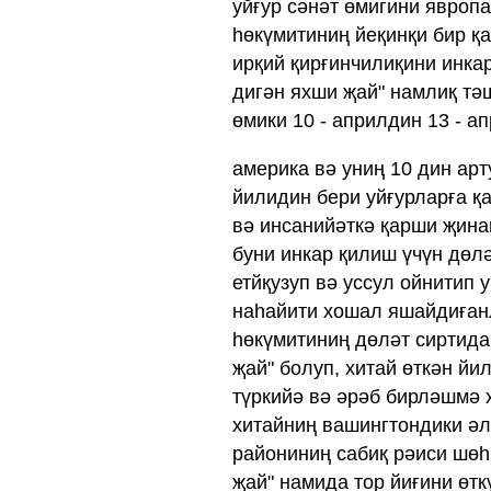
уйғур сәнәт өмигини явропа
һөкүмитиниң йеқинқи бир қа
ирқий қирғинчилиқини инка
дигән яхши җай" намлиқ тәш
өмики 10 - априлдин 13 - ап
америка вә униң 10 дин арт
йилидин бери уйғурларға қ
вә инсанийәткә қарши җина
буни инкар қилиш үчүн дөл‏
етйқузуп вә уссул ойнитип 
наһайити хошал яшайдиғанл
һөкүмитиниң дөләт сиртида
җай" болуп, хитай өткән йи
түркийә вә әрәб бирләшмә 
хитайниң вашингтондики әл
райониниң сабиқ рәиси шөһ
җай" намида тор йиғини өтк