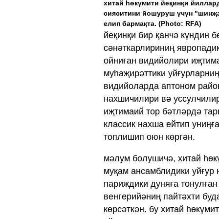
хитай һөкүмити йеқинқи йиллард
сияситини йошуруш үчүн "шинҗа
елип бармақта.
(Photo: RFA)
йеқинқи бир қанчә күндин б
сәнәткарлириниң явропади
ойниған видийолири иҗтима
муһаҗирәттики уйғурларниң 
видийоларда аптоном райо
нахшичилири вә уссулчилир
иҗтимаий тор бәтләрдә тар
классик нахша ейтип униңғ
топлишип оюн көргән.
мәлум болушичә, хитай һөк
муқам ансамблидики ‏-уссулчилар франсийәниң пайтәхти
париждики дуняға тонулған
венгерийәниң пайтәхти бу
көрсәткән. бу хитай һөкүми