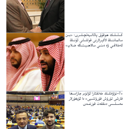
كىشىلىك ھوقۇق پائالىيەتچىلىرى: «بىن
سالماننىڭ لاگېرلارنى قوللىشى ئۇنىڭ
ئەخلاقىي ۋە دىنىي سالاھىيىتىگە خىلاپ»
«7-نۆۋەتلىك خەلقئارا ئۆلۈم جازاسىغا
قارشى تۇرۇش قۇرۇلتىيى» دا ئۇيغۇرلار
مەسىلىسى دىققەت قوزغىدى