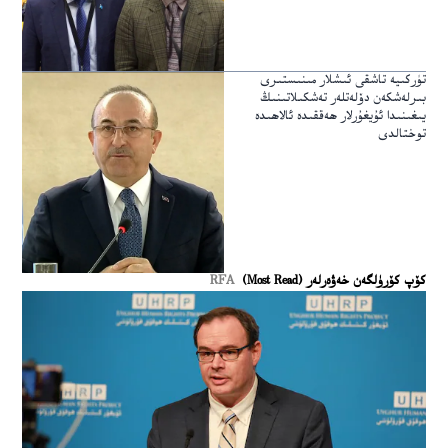
تۈركىيە تاشقى ئىشلار مىنىستىرى
بىرلەشكەن دۆلەتلەر تەشكىلاتىنىڭ
يىغىنىدا ئۇيغۇرلار ھەققىدە ئالاھىدە
توختالدى
كۆپ كۆرۈلگەن خەۋەرلەر (Most Read)
RFA