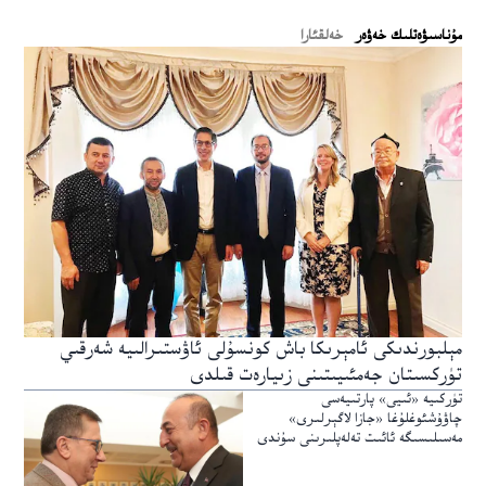
ﻣﯘﻧﺎﺳﯩﯟﻩﺗﻠﯩﻚ ﺧﻪﯞﻩﺭ
خەلقئارا
مېلبورندىكى ئامېرىكا باش كونسۇلى ئاۋستىرالىيە شەرقىي
تۈركسىتان جەمئىيىتىنى زىيارەت قىلدى
تۈركىيە «ئىيى» پارتىيەسى
چاۋۇشئوغلۇغا «جازا لاگېرلىرى»
مەسىلىسىگە ئائىت تەلەپلىرىنى سۇندى