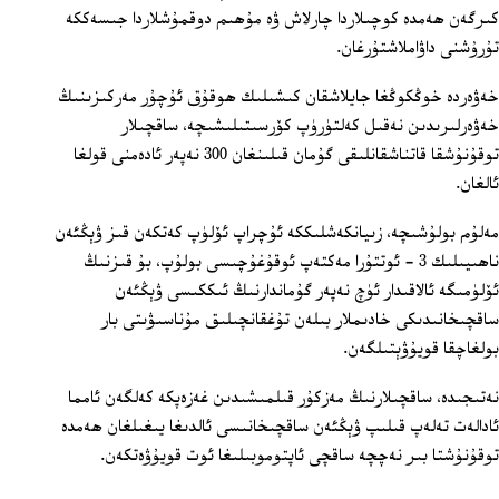
كىرگەن ھەمدە كوچىلاردا چارلاش ۋە مۇھىم دوقمۇشلاردا جىسەككە
تۇرۇشنى داۋاملاشتۇرغان.
خەۋەردە خوڭكوڭغا جايلاشقان كىشىلىك ھوقۇق ئۇچۇر مەركىزىنىڭ
خەۋەرلىرىدىن نەقىل كەلتۈرۈپ كۆرسىتىلىشىچە، ساقچىلار
توقۇنۇشقا قاتناشقانلىقى گۇمان قىلىنغان 300 نەپەر ئادەمنى قولغا
ئالغان.
مەلۇم بولۇشىچە، زىيانكەشلىككە ئۇچراپ ئۆلۈپ كەتكەن قىز ۋېڭئەن
ناھىيىلىك 3 - ئوتتۇرا مەكتەپ ئوقۇغۇچىسى بولۇپ، بۇ قىزنىڭ
ئۆلۈمىگە ئالاقىدار ئۈچ نەپەر گۇماندارنىڭ ئىككىسى ۋېڭئەن
ساقچىخانىدىكى خادىملار بىلەن تۇغقانچىلىق مۇناسىۋىتى بار
بولغاچقا قويۇۋېتىلگەن.
نەتىجىدە، ساقچىلارنىڭ مەزكۇر قىلمىشىدىن غەزەپكە كەلگەن ئامما
ئادالەت تەلەپ قىلىپ ۋېڭئەن ساقچىخانىسى ئالدىغا يىغىلغان ھەمدە
توقۇنۇشتا بىر نەچچە ساقچى ئاپتوموبىلىغا ئوت قويۇۋەتكەن.