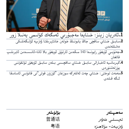
1
.
ئادريان زېنز: خىتايدا مەجبۇرىي ئەمگەك كۆلىمى يەنىلا زور
2
.
سابىق خىتاي ساقچى جاڭ يابونىڭ خوتەن خانئېرىقتا ۋەزىپە ئۆتىگەنلىكى
دەلىللەندى
3
.
جەنۇبىي ئۇيغۇر رايونىدا 143 مىڭدىن ئارتۇق ئويغۇر بالا ئاتا-ئانىسىدىن ئايرىلىپ
قالغان
4
.
گېرمانىيە ئاخباراتى سابىق خىتاي ساقچىسى بىلەن سابىق ئۇيغۇر تۇتقۇننى
يۈزلەشتۈردى
5
.
مەمەت توختى: خىتاي چەت ئەللەرگە سوزغان ”ئۇزۇن قولى“نى قانۇنىي ئاساسقا
ئىگە قىلدى
سەھىپىلەر
بۆلۈملەر
تەپسىلىي خەۋەر
普通话
ۋەزىيەت- مۇلاھىزە
粤语