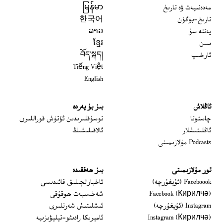
مەدەنىيەت ۋە تارىخ
မြန်မာ
تارىخ-بۈگۈن
한국어
يەتتە سۇ
ລາວ
سىن
ខ្មែរ
ئارخىپ
བོད་སྐད།
Tiếng Việt
English
ئاڭلاش
بىز بۇ يەردە
 window
چاستوتا
توسۇقلىرىدىن ئۆتۈش قوراللىرى
ئاڭلىتىشلار
ئالاقىلىشىڭ
Podcasts مۇلازىمىتى
تور مۇلازىمىتى
بىز ھەققىدە
Opens in new window
Faceboook (ئۇيغۇرچە)
ئاخباراتچىلىق قائىدىسى
Opens in new window
Facebook (Кирилчә)
شەخسىيەت ھوقۇقى
Opens in new window
Instagram (ئۇيغۇرچە)
ئىشلىتىش شەرتلىرى
Opens in new window
Instagram (Кирилчә)
ئامېرىكا رادىئو-تېلېۋىزىيە