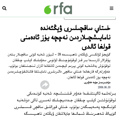
سەھىپە
ئىزد
ئاساسلىق مەزمۇنغا ئاتلاڭ
خىتاي ساقچىلىرى ۋېڭئەندە
نامايىشچىلاردىن نەچچە يۈز ئادەمنى
قولغا ئالدى
گۇيجۇ ئۆلكىسى ۋېڭئەن ناھىيىسىدە 28 - ئىيۇن شەنبە كۈنى ساقچىلار بىلەن
پۇقرالار ئارىسىدا بىر قىز ئوقۇغۇچىنىڭ ئۆلۈمى سەۋەبلىك كېلىپ چىققان
توقۇنۇش يەكشەنبە كۈنى يېرىم كېچىدىن ئاشقاندا ئاران تىنجىتىلغان بولۇپ،
خەۋەرلەرگە قارىغاندا خىتاي ساقچى دائىرىلىرى نامايىشقا قاتناشقۇچىلىرىدىن
نەچچە يۈز ئادەمنى قولغا ئالغان.
مۇخبىرىمىز جۈمە خەۋىرى
2008.06.30
بىرلەشمە ئاگېنتلىقىدا خەۋەر قىلىنىشىچە، شەنبە كۈنىدىكى
توقۇنۇشتىن كېلىپ چىققان جىددىيچىلىك تەسىرى تاكى دۈشەنبە
كۈنىگىچە پەسەيمىگەن بولۇپ، خىتاي قوراللىق ساقچى قىسىملىرى
گۈيياڭ شەھىرىنىڭ شىمالىغا جايلاشقان ۋېڭئەن ناھىيىسىگە