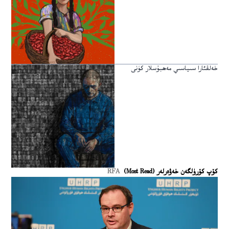
خەلقئارا سىياسىي مەھبۇسلار كۈنى
كۆپ كۆرۈلگەن خەۋەرلەر (Most Read)
RFA