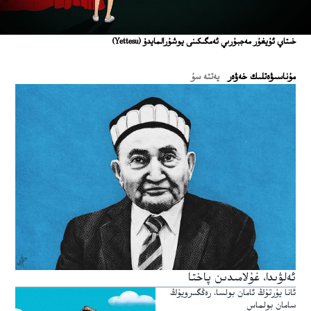
خىتاي ئۇيغۇر مەجبۇرىي ئەمگىكىنى يوشۇرالمايدۇ
(Yettesu)
ﻣﯘﻧﺎﺳﯩﯟﻩﺗﻠﯩﻚ ﺧﻪﯞﻩﺭ
يەتتە سۇ
ئەلۋىدا، غۇلامىدىن پاختا
ئانا يۇرتۇڭ ئامان بولسا، رەڭگىرويۇڭ
سامان بولماس