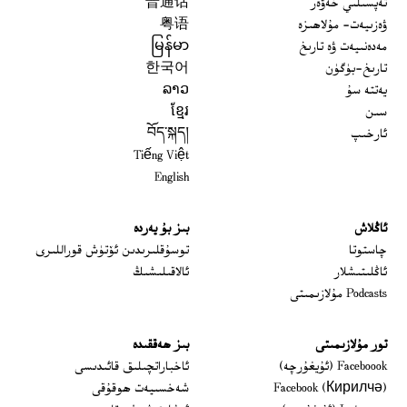
تەپسىلىي خەۋەر
普通话
ۋەزىيەت- مۇلاھىزە
粤语
مەدەنىيەت ۋە تارىخ
မြန်မာ
تارىخ-بۈگۈن
한국어
يەتتە سۇ
ລາວ
سىن
ខ្មែរ
ئارخىپ
བོད་སྐད།
Tiếng Việt
English
ئاڭلاش
بىز بۇ يەردە
 window
چاستوتا
توسۇقلىرىدىن ئۆتۈش قوراللىرى
ئاڭلىتىشلار
ئالاقىلىشىڭ
Podcasts مۇلازىمىتى
تور مۇلازىمىتى
بىز ھەققىدە
Opens in new window
Faceboook (ئۇيغۇرچە)
ئاخباراتچىلىق قائىدىسى
Opens in new window
Facebook (Кирилчә)
شەخسىيەت ھوقۇقى