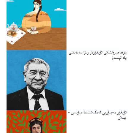
مۇھاجىرەتتىكى ئۇيغۇرلار رىزا سەمەدىنى
ياد ئېتىدۇ
ئۇيغۇر مەجبۇرىي ئەمگىكىنىڭ مېۋىسى -
چىلان