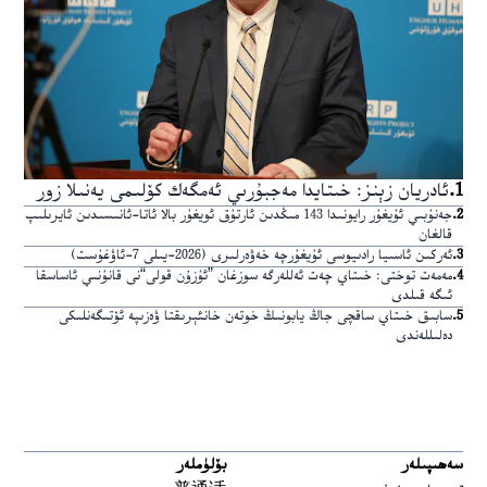
1
.
ئادريان زېنز: خىتايدا مەجبۇرىي ئەمگەك كۆلىمى يەنىلا زور
2
.
جەنۇبىي ئۇيغۇر رايونىدا 143 مىڭدىن ئارتۇق ئويغۇر بالا ئاتا-ئانىسىدىن ئايرىلىپ
قالغان
3
.
ئەركىن ئاسىيا رادىيوسى ئۇيغۇرچە خەۋەرلىرى (2026-يىلى 7-ئاۋغۇست)
4
.
مەمەت توختى: خىتاي چەت ئەللەرگە سوزغان ”ئۇزۇن قولى“نى قانۇنىي ئاساسقا
ئىگە قىلدى
5
.
سابىق خىتاي ساقچى جاڭ يابونىڭ خوتەن خانئېرىقتا ۋەزىپە ئۆتىگەنلىكى
دەلىللەندى
سەھىپىلەر
بۆلۈملەر