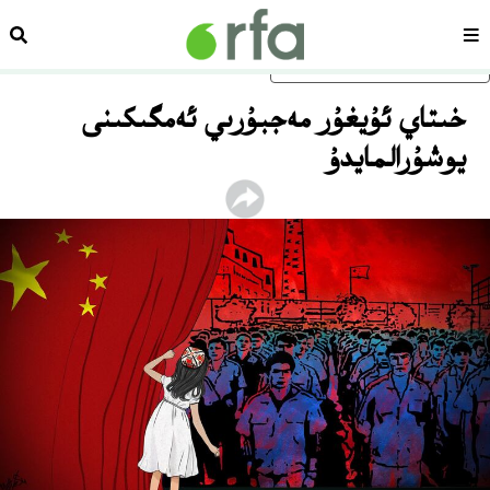
سەھىپە
ئىزد
ئاساسلىق مەزمۇنغا ئاتلاڭ
خىتاي ئۇيغۇر مەجبۇرىي ئەمگىكىنى
يوشۇرالمايدۇ