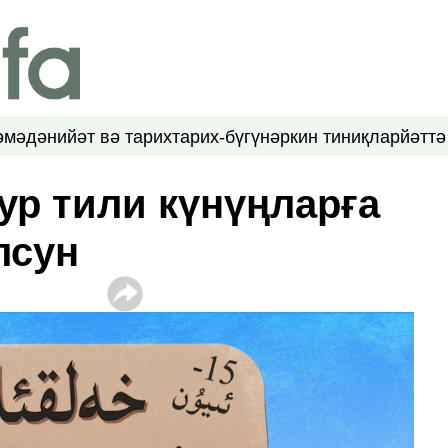
ә
мәдәнийәт вә тарих
тарих-бүгүн
әркин тиниқлар
йәттә
ур тили күнүңларға
лсун