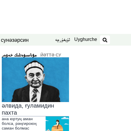
Uyghurche
ئۇيغۇرچە
син
нәзәр
 су
издәш
ЙӘТТӘ СУ
ﻣﯘﻧﺎﺳﯩﯟﻩﺗﻠﯩﻚ ﺧﻪﯞﻩﺭ
әлвида, ғуламидин
пахта
ана юртуң аман
болса, рәңгироюң
саман болмас