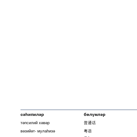
сәһипиләр
бөлүмләр
тәпсилий хәвәр
普通话
вәзийәт- мулаһизә
粤语