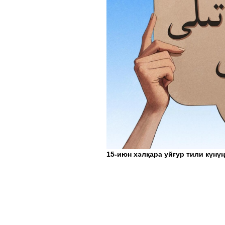
15-июн хәлқара уйғур тили күнү