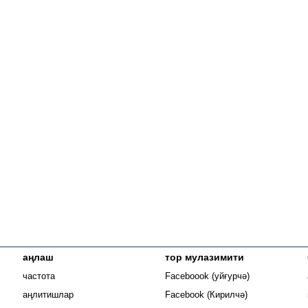
аңлаш
тор мулазимити
Opens in new
частота
Faceboook (уйғурчә)
Opens in new 
аңлитишлар
Facebook (Кирилчә)