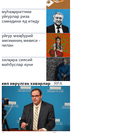
муһаҗирәттики
уйғурлар риза
сәмәдини яд етиду
уйғур мәҗбурий
әмгикиниң мевиси -
чилан
хәлқара сиясий
мәһбуслар күни
көп көрүлгән хәвәрләр
RFA