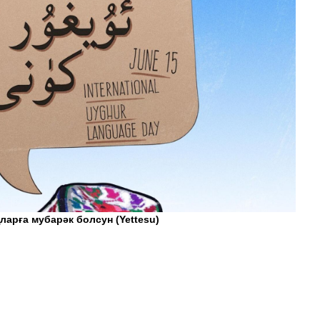
ңларға мубарәк болсун
(Yettesu)