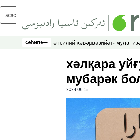
асаслиқ мәзмунға атлаң
сәһипә
тәпсилий хәвәр
вәзийәт- мулаһиз
сәһипә
хәлқара уйғ
мубарәк бо
2024.06.15