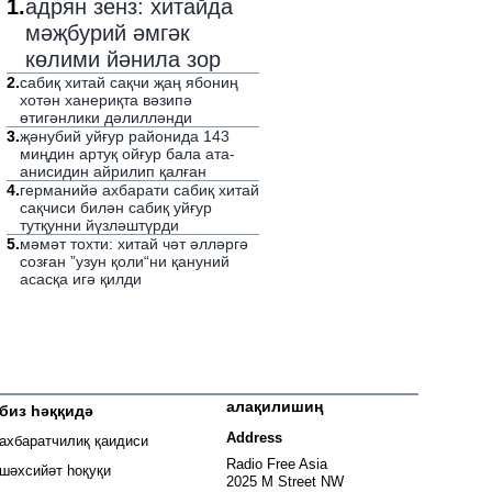
1
.
адрян зенз: хитайда
мәҗбурий әмгәк
көлими йәнила зор
2
.
сабиқ хитай сақчи җаң ябониң
хотән ханериқта вәзипә
өтигәнлики дәлилләнди
3
.
җәнубий уйғур районида 143
миңдин артуқ ойғур бала ата-
анисидин айрилип қалған
4
.
германийә ахбарати сабиқ хитай
сақчиси билән сабиқ уйғур
тутқунни йүзләштүрди
5
.
мәмәт тохти: хитай чәт әлләргә
созған ”узун қоли“ни қануний
асасқа игә қилди
алақилишиң
биз һәққидә
 window
Address
ахбаратчилиқ қаидиси
window
Radio Free Asia
шәхсийәт һоқуқи
2025 M Street NW