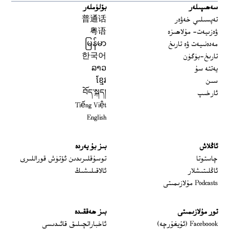
سەھىپىلەر
بۆلۈملەر
تەپسىلىي خەۋەر
普通话
ۋەزىيەت- مۇلاھىزە
粤语
مەدەنىيەت ۋە تارىخ
မြန်မာ
تارىخ-بۈگۈن
한국어
يەتتە سۇ
ລາວ
سىن
ខ្មែរ
ئارخىپ
བོད་སྐད།
Tiếng Việt
English
ئاڭلاش
بىز بۇ يەردە
 window
چاستوتا
توسۇقلىرىدىن ئۆتۈش قوراللىرى
ئاڭلىتىشلار
ئالاقىلىشىڭ
Podcasts مۇلازىمىتى
تور مۇلازىمىتى
بىز ھەققىدە
Opens in new window
Faceboook (ئۇيغۇرچە)
ئاخباراتچىلىق قائىدىسى