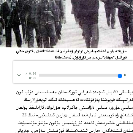
ﺳﯜﺭﻩﺗﺘﻪ، ﺑﺎﺭﯨﻦ ﺋﯩﻨﻘﯩﻼﺑﭽﯩﻠﯩﺮﯨﻨﻰ ﺗﯘﺗﯘﺵ ﯞﻩ ﻗﯩﺮﻏﯩﻦ ﻗﯩﻠﯩﺸﻘﺎ ﻗﺎﺗﻨﺎﺷﻘﺎﻥ ﺑﯩﯖﺘﯘﻩﻥ ﺧﯩﺘﺎﻱ
ﻗﻮﺭﺍﻟﻠﯩﻖ "ﺩﯦﻬﻘﺎﻥ" ﻟﯩﺮﯨﺪﯨﻦ ﺑﯩﺮ ﻛﯚﺭﯛﻧﯜﺵ.
(File Photo)
/
0:00
0:00
يېقىنقى 50 يىل ئىچىدە شەرقىي تۈركىستان مەسىلىسىنى دۇنيا كۈن
تەرتىپىگە قويۇشتا پەۋقۇلئاددە ئەھمىيەتكە ئىگە، ئۇيغۇرلارنىڭ
مىللىي غۇرۇر، مىللىي داۋاسىنى جاكارلاپ، ھۆرلۈك، ئازادلىققا بولغان
ئىشەنچ ۋە ئۈمىدىنى نامايەندە قىلغان «بارىن ئىنقىلابى» نىڭ 22
يىللىقىنى خاتىرىلەش ئالدىدا تۇرۇپتىمىز. بۈگۈن مۇشۇ مۇناسىۋەت
بىلەن ئىشلەنگەن: «بارىن ئىنقىلابىنىڭ قوزغىلىش سەۋەبى، جەريانى