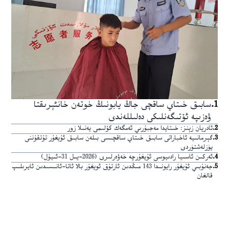
1
.
سابىق خىتاي ساقچى جاڭ يابونىڭ خوتەن خانئېرىقتا
ۋەزىپە ئۆتىگەنلىكى دەلىللەندى
2
.
ئادريان زېنز: خىتايدا مەجبۇرىي ئەمگەك كۆلىمى يەنىلا زور
3
.
گېرمانىيە ئاخباراتى سابىق خىتاي ساقچىسى بىلەن سابىق ئۇيغۇر تۇتقۇننى
يۈزلەشتۈردى
4
.
ئەركىن ئاسىيا رادىيوسى ئۇيغۇرچە خەۋەرلىرى (2026-يىل 31-ئىيۇل)
5
.
جەنۇبىي ئۇيغۇر رايونىدا 143 مىڭدىن ئارتۇق ئويغۇر بالا ئاتا-ئانىسىدىن ئايرىلىپ
قالغان