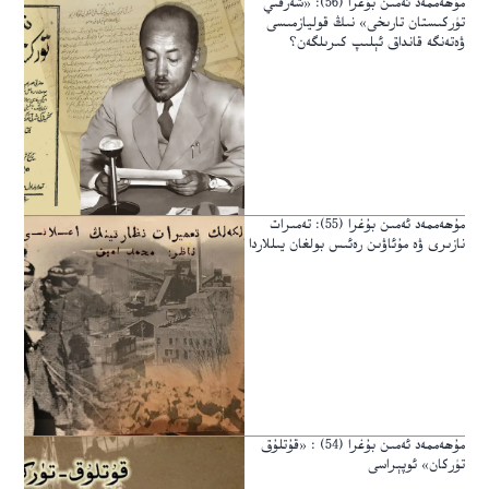
مۇھەممەد ئەمىن بۇغرا (56): «شەرقىي
تۈركىستان تارىخى» نىڭ قوليازمىسى
ۋەتەنگە قانداق ئېلىپ كىرىلگەن؟
مۇھەممەد ئەمىن بۇغرا (55): تەمىرات
نازىرى ۋە مۇئاۋىن رەئىس بولغان يىللاردا
مۇھەممەد ئەمىن بۇغرا (54) : «قۇتلۇق
تۈركان» ئوپېراسى