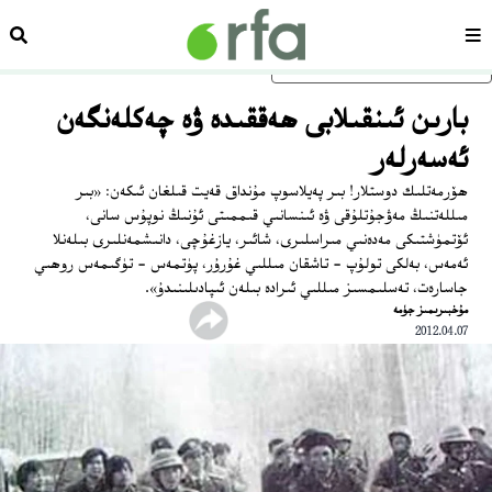
سەھىپە
ئىزد
ئاساسلىق مەزمۇنغا ئاتلاڭ
بارىن ئىنقىلابى ھەققىدە ۋە چەكلەنگەن
ئەسەرلەر
ھۆرمەتلىك دوستلار! بىر پەيلاسوپ مۇنداق قەيت قىلغان ئىكەن: «بىر
مىللەتنىڭ مەۋجۇتلۇقى ۋە ئىنسانىي قىممىتى ئۇنىڭ نوپۇس سانى،
ئۆتمۈشتىكى مەدەنىي مىراسلىرى، شائىر، يازغۇچى، دانىشمەنلىرى بىلەنلا
ئەمەس، بەلكى تولۇپ - تاشقان مىللىي غۇرۇر، پۈتمەس - تۈگىمەس روھىي
جاسارەت، تەسلىمسىز مىللىي ئىرادە بىلەن ئىپادىلىنىدۇ».
مۇخبىرىمىز جۈمە
2012.04.07