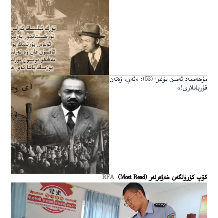
مۇھەممەد ئەمىن بۇغرا (53): «ئەي، ۋەتەن
قۇربانلارى!»
كۆپ كۆرۈلگەن خەۋەرلەر (Most Read)
RFA