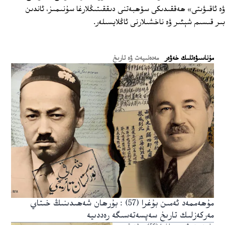
ۋە ئاقىۋىتى» ھەققىدىكى سۆھبەتنى دىققىتىڭلارغا سۇنىمىز، ئاندىن
بىر قىسىم شېئىر ۋە ناخشىلارنى ئاڭلايسىلەر.
ﻣﯘﻧﺎﺳﯩﯟﻩﺗﻠﯩﻚ ﺧﻪﯞﻩﺭ
مەدەنىيەت ۋە تارىخ
مۇھەممەد ئەمىن بۇغرا (57) : بۇرھان شەھىدىنىڭ خىتاي
مەركەزلىك تارىخ سەپسەتەسىگە رەددىيە