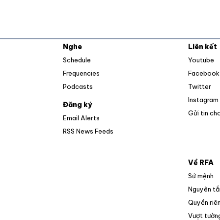
Nghe
Liên kết
O
Schedule
Youtube
Frequencies
Facebook
Op
Podcasts
Twitter
Instagram
Đăng ký
Gửi tin ch
Email Alerts
Opens in new window
RSS News Feeds
Về RFA
Sứ mệnh
Nguyên tắ
Quyền riên
Vượt tường