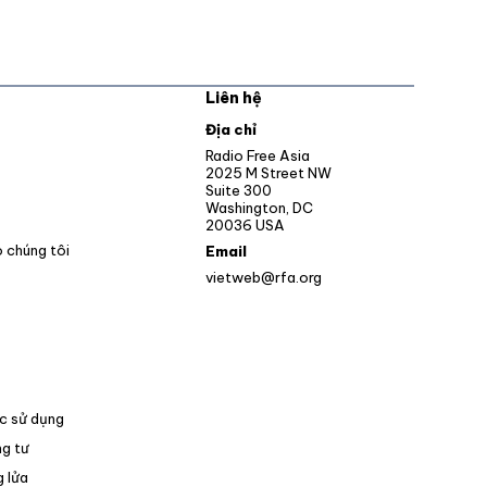
Liên hệ
pens in new window
Địa chỉ
Opens in new window
Radio Free Asia
2025 M Street NW
ens in new window
Suite 300
Washington, DC
Opens in new window
20036 USA
o chúng tôi
Email
vietweb@rfa.org
c sử dụng
g tư
 lửa