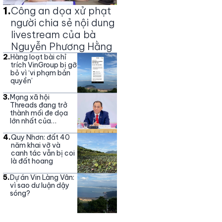
1
.
Công an dọa xử phạt
người chia sẻ nội dung
livestream của bà
Nguyễn Phương Hằng
2
.
Hàng loạt bài chỉ
trích VinGroup bị gỡ
bỏ vì ‘vi phạm bản
quyền’
3
.
Mạng xã hội
Threads đang trở
thành mối đe dọa
lớn nhất của
Vingroup
4
.
Quy Nhơn: đất 40
năm khai vỡ và
canh tác vẫn bị coi
là đất hoang
5
.
Dự án Vin Làng Vân:
vì sao dư luận dậy
sóng?