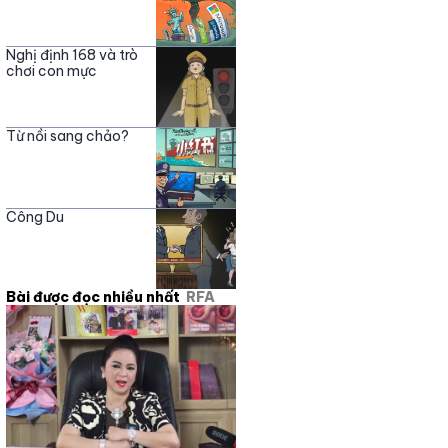
Nghị định 168 và trò
chơi con mực
Từ nồi sang chảo?
Công Du
Bài được đọc nhiều nhất
RFA