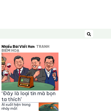
Tìm kiếm
Nhiều Bài Viết Hơn
TRANH
BIẾM HOẠ
‘Đây là loại tin mà bọn
ta thích’
AI xuất hiện trong
nháy mắt