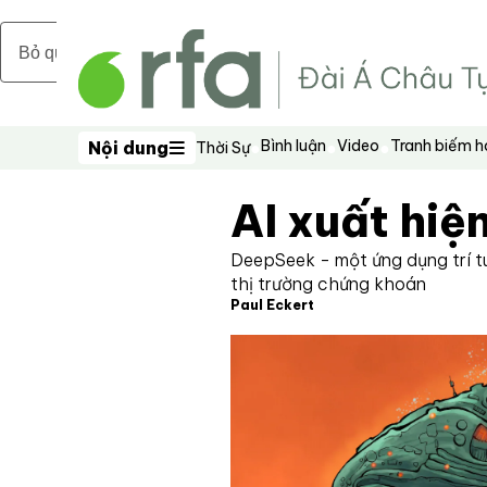
Bỏ qua nội dung chính
Bình luận
Video
Tranh biếm 
Nội dung
Thời Sự
Nội dung
AI xuất hiệ
DeepSeek - một ứng dụng trí t
thị trường chứng khoán
Paul Eckert