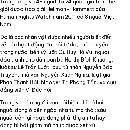
Trong tổng số 48 người từ 24 quốc gia trên thế
giới được trao giải Hellman- Hammett của
Human Rights Watch năm 2011 có 8 người Việt
Nam.
Đó là các nhân vật được nhiều người biết đến
về các họat động đòi hỏi tự do, nhân quyền
trong nước: tiến sỹ luật Cù Huy Hà Vũ, người
đấu tranh cho dân oan bà Hồ thị Bích Khương,
luật sư Lê Trần Luật, cựu tù nhân Nguyễn Bắc
Truyển, nhà văn Nguyễn Xuân Nghĩa, luật gia
Phan Thanh Hải, blooger Tạ Phong Tần, và cựu
đảng viên Vi Đức Hồi.
Trong số tám người vừa nói hiện chỉ có hai
người đang ở bên ngòai nhà tù mà thôi; sáu
người còn lại hoặc đang phải thụ án tù hay
đang bị bắt giam mà chưa được xét xử.