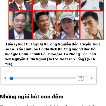
Tiến sỹ luật Cù Huy Hà Vũ, ông Nguyễn Bắc Truyển, luật
sư Lê Trần Luật, bà Hồ thị Bích Khương ông Vi Đức Hồi,
luật gia Phan Thanh Hải, blooger Tạ Phong Tần, nhà
văn Nguyễn Xuân Nghĩa (từ trái và trên xuống)
(RFA
file)
0:00
/
0:00
Những ngòi bút can đảm