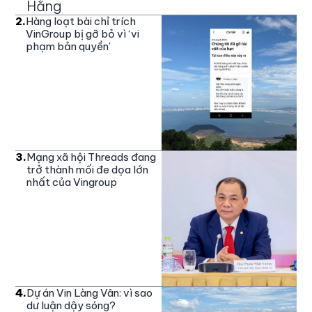
Hằng
2
.
Hàng loạt bài chỉ trích
VinGroup bị gỡ bỏ vì ‘vi
phạm bản quyền’
3
.
Mạng xã hội Threads đang
trở thành mối đe dọa lớn
nhất của Vingroup
4
.
Dự án Vin Làng Vân: vì sao
dư luận dậy sóng?