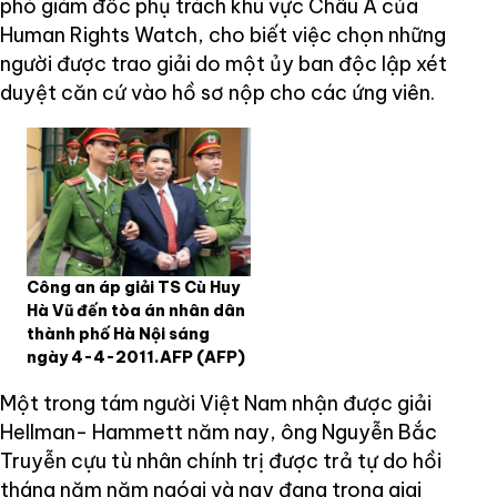
phó giám đốc phụ trách khu vực Châu Á của
Human Rights Watch, cho biết việc chọn những
người được trao giải do một ủy ban độc lập xét
duyệt căn cứ vào hồ sơ nộp cho các ứng viên.
Công an áp giải TS Cù Huy
Hà Vũ đến tòa án nhân dân
thành phố Hà Nội sáng
ngày 4-4-2011.AFP
(AFP)
Một trong tám người Việt Nam nhận được giải
Hellman- Hammett năm nay, ông Nguyễn Bắc
Truyễn cựu tù nhân chính trị được trả tự do hồi
tháng năm năm ngóai và nay đang trong giai