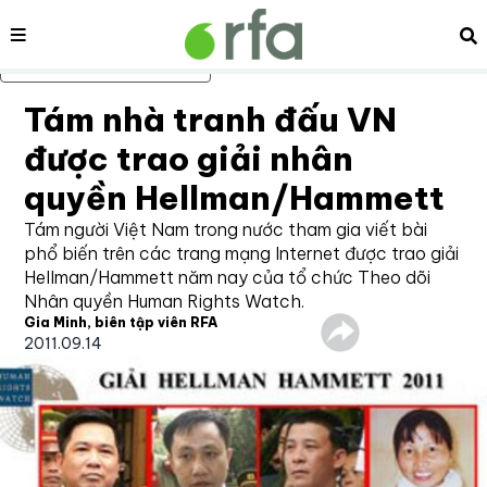
Nội dung
Tì
Bỏ qua nội dung chính
Tám nhà tranh đấu VN
được trao giải nhân
quyền Hellman/Hammett
Tám người Việt Nam trong nước tham gia viết bài
phổ biến trên các trang mạng Internet được trao giải
Hellman/Hammett năm nay của tổ chức Theo dõi
Nhân quyền Human Rights Watch.
Gia Minh, biên tập viên RFA
2011.09.14