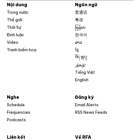
Nội dung
Ngôn ngữ
Trong nước
普通话
Thế giới
粤语
Thời Sự
မြန်မာ
Bình luận
한국어
Video
ລາວ
Tranh biếm hoạ
ខ្មែ
བོད་སྐད།
ئۇيغۇر
Tiếng Việt
English
Nghe
Đăng ký
Schedule
Email Alerts
Opens in new w
Frequencies
RSS News Feeds
Podcasts
Liên kết
Về RFA