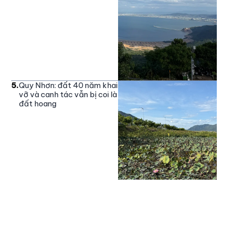
5
.
Quy Nhơn: đất 40 năm khai
vỡ và canh tác vẫn bị coi là
đất hoang