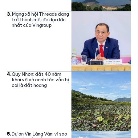
3
.
Mạng xã hội Threads đang
trở thành mối đe dọa lớn
nhất của Vingroup
4
.
Quy Nhơn: đất 40 năm
khai vỡ và canh tác vẫn bị
coi là đất hoang
5
.
Dự án Vin Làng Vân: vì sao