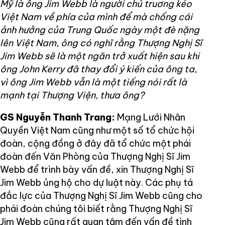
Mỹ là ông Jim Webb là người chủ truơng kéo
Việt Nam về phía của mình để mà chống cái
ảnh hưởng của Trung Quốc ngày một đè nặng
lên Việt Nam, ông có nghĩ rằng Thượng Nghị Sĩ
Jim Webb sẽ là một ngăn trở xuất hiện sau khi
ông John Kerry đã thay đổi ý kiến của ông ta,
vì ông Jim Webb vẫn là một tiếng nói rất là
mạnh tại Thượng Viện, thưa ông?
GS Nguyễn Thanh Trang:
Mạng Lưới Nhân
Quyền Việt Nam cũng như một số tổ chức hội
đoàn, cộng đồng ở đây đã tổ chức một phái
đoàn đến Văn Phòng của Thượng Nghị Sĩ Jim
Webb để trình bày vấn đề, xin Thượng Nghị Sĩ
Jim Webb ủng hộ cho dự luật này. Các phụ tá
đắc lực của Thượng Nghị Sĩ Jim Webb cũng cho
phái đoàn chúng tôi biết rằng Thượng Nghị Sĩ
Jim Webb cũng rất quan tâm đến vấn đề tình