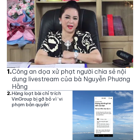
1
.
Công an dọa xử phạt người chia sẻ nội
dung livestream của bà Nguyễn Phương
Hằng
2
.
Hàng loạt bài chỉ trích
VinGroup bị gỡ bỏ vì ‘vi
phạm bản quyền’