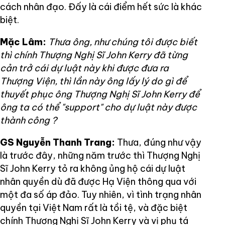
cách nhân đạo. Đấy là cái điểm hết sức là khác
biệt.
Mặc Lâm:
Thưa ông, như chúng tôi được biết
thì chính Thượng Nghị Sĩ John Kerry đã từng
cản trở cái dự luật này khi được đưa ra
Thượng Viện, thì lần này ông lấy lý do gì để
thuyết phục ông Thượng Nghị Sĩ John Kerry để
ông ta có thể "support" cho dự luật này được
thành công ?
GS Nguyễn Thanh Trang:
Thưa, đúng như vậy
là trước đây, những năm trước thì Thượng Nghị
Sĩ John Kerry tỏ ra không ủng hộ cái dự luật
nhân quyền dù đã được Hạ Viện thông qua với
một đa số áp đảo. Tuy nhiên, vì tình trạng nhân
quyền tại Việt Nam rất là tồi tệ, và đặc biệt
chính Thượng Nghị Sĩ John Kerry và vị phụ tá