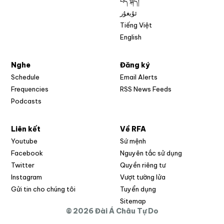
བོད་སྐད།
ئۇيغۇر
Tiếng Việt
English
Nghe
Đăng ký
Schedule
Email Alerts
Opens in new w
Frequencies
RSS News Feeds
Podcasts
Liên kết
Về RFA
Opens in new window
Youtube
Sứ mệnh
Opens in new window
Facebook
Nguyên tắc sử dụng
Opens in new window
Twitter
Quyền riêng tư
Opens in new window
Instagram
Vượt tường lửa
Opens in new window
Gửi tin cho chúng tôi
Tuyển dụng
Opens in new window
Sitemap
© 2026 Đài Á Châu Tự Do