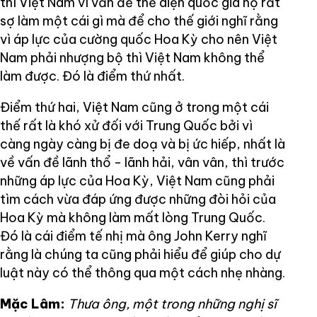
thì Việt Nam vì vấn đề thể diện quốc gia họ rất
sợ làm một cái gì mà để cho thế giới nghĩ rằng
vì áp lực của cường quốc Hoa Kỳ cho nên Việt
Nam phải nhượng bộ thì Việt Nam không thể
làm được. Đó là điểm thứ nhất.
Điểm thứ hai, Việt Nam cũng ở trong một cái
thế rất là khó xử đối với Trung Quốc bởi vì
càng ngày càng bị đe doạ và bị ức hiếp, nhất là
về vấn đề lãnh thổ - lãnh hải, vân vân, thì trước
những áp lực của Hoa Kỳ, Việt Nam cũng phải
tìm cách vừa đáp ứng được những đòi hỏi của
Hoa Kỳ mà không làm mất lòng Trung Quốc.
Đó là cái điểm tế nhị mà ông John Kerry nghĩ
rằng là chúng ta cũng phải hiểu để giúp cho dự
luật này có thể thông qua một cách nhẹ nhàng.
Mặc Lâm:
Thưa ông, một trong những nghị sĩ