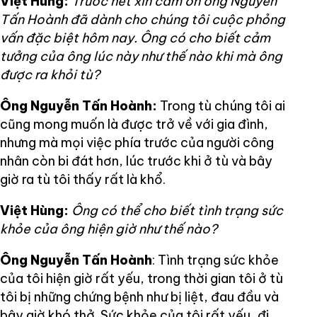
Việt Hùng:
Trước hết xin cám ơn ông Nguyễn
Tấn Hoành đã dành cho chúng tôi cuộc phỏng
vấn đặc biệt hôm nay. Ông có cho biết cảm
tưởng của ông lúc này như thế nào khi mà ông
được ra khỏi tù?
Ông Nguyễn Tấn Hoành:
Trong tù chúng tôi ai
cũng mong muốn là được trở về với gia đình,
nhưng mà mọi việc phía trước của người công
nhân còn bi đát hơn, lúc trước khi ở tù và bây
giờ ra tù tôi thấy rất là khổ.
Việt Hùng:
Ông có thể cho biết tình trạng sức
khỏe của ông hiện giờ như thế nào?
Ông Nguyễn Tấn Hoành
: Tình trạng sức khỏe
của tôi hiện giờ rất yếu, trong thời gian tôi ở tù
tôi bị những chứng bệnh như bị liệt, đau đầu và
bây giờ khó thở. Sức khỏe của tôi rất yếu, đi