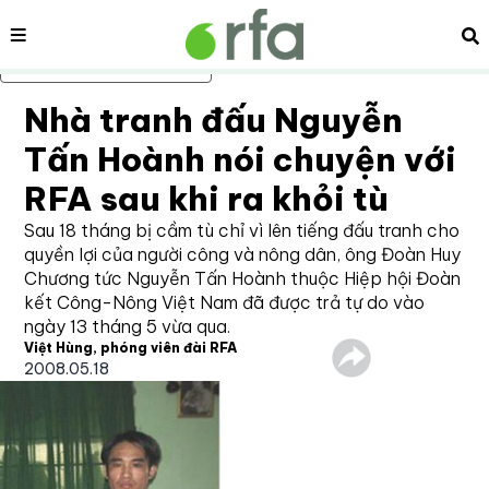
Nội dung
Tì
Bỏ qua nội dung chính
Nhà tranh đấu Nguyễn
Tấn Hoành nói chuyện với
RFA sau khi ra khỏi tù
Sau 18 tháng bị cầm tù chỉ vì lên tiếng đấu tranh cho
quyền lợi của người công và nông dân, ông Đoàn Huy
Chương tức Nguyễn Tấn Hoành thuộc Hiệp hội Đoàn
kết Công-Nông Việt Nam đã được trả tự do vào
ngày 13 tháng 5 vừa qua.
Việt Hùng, phóng viên đài RFA
2008.05.18