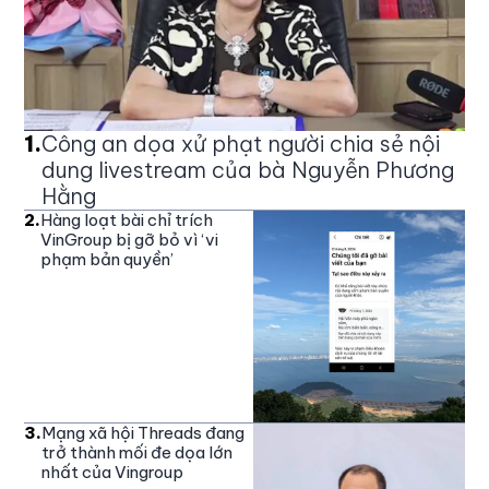
1
.
Công an dọa xử phạt người chia sẻ nội
dung livestream của bà Nguyễn Phương
Hằng
2
.
Hàng loạt bài chỉ trích
VinGroup bị gỡ bỏ vì ‘vi
phạm bản quyền’
3
.
Mạng xã hội Threads đang
trở thành mối đe dọa lớn
nhất của Vingroup