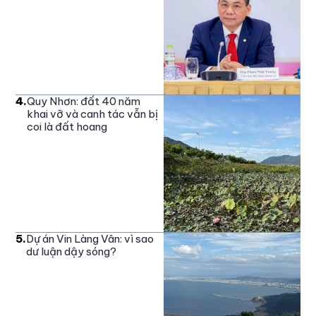
4
.
Quy Nhơn: đất 40 năm
khai vỡ và canh tác vẫn bị
coi là đất hoang
5
.
Dự án Vin Làng Vân: vì sao
dư luận dậy sóng?