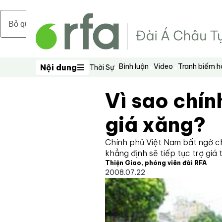
Bỏ qua nội dung chính
Bình luận
Video
Tranh biếm 
Nội dung
Thời Sự
Nội dung
Vì sao chín
giá xăng?
Chính phủ Việt Nam bất ngờ c
khẳng định sẽ tiếp tục trợ giá 
Thiện Giao, phóng viên đài RFA
2008.07.22