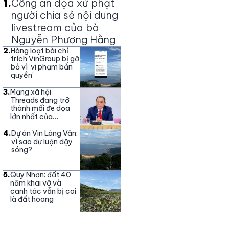
1
.
Công an dọa xử phạt
người chia sẻ nội dung
livestream của bà
Nguyễn Phương Hằng
2
.
Hàng loạt bài chỉ
trích VinGroup bị gỡ
bỏ vì ‘vi phạm bản
quyền’
3
.
Mạng xã hội
Threads đang trở
thành mối đe dọa
lớn nhất của
Vingroup
4
.
Dự án Vin Làng Vân:
vì sao dư luận dậy
sóng?
5
.
Quy Nhơn: đất 40
năm khai vỡ và
canh tác vẫn bị coi
là đất hoang