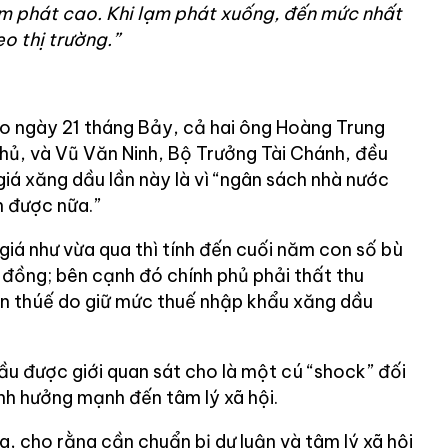
ạm phát cao. Khi lạm phát xuống, đến mức nhất
eo thị trường.”
áo ngày 21 tháng Bảy, cả hai ông Hoàng Trung
hủ, và Vũ Văn Ninh, Bộ Trưởng Tài Chánh, đều
iá xăng dầu lần này là vì “ngân sách nhà nước
n được nữa.”
giá như vừa qua thì tính đến cuối năm con số bù
 đồng; bên cạnh đó chính phủ phải thất thu
ền thúế do giữ mức thuế nhập khẩu xăng dầu
ầu được giới quan sát cho là một cú “shock” đối
ảnh hưởng mạnh đến tâm lý xã hội.
g, cho rằng cần chuẩn bị dư luận và tâm lý xã hội