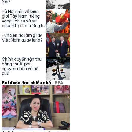
Nội?
Hà Nội nhìn về biên
giới Tây Nam: tiếng
vọng lịch sử và sự
chuẩn bị cho tương lai
Hun Sen đã làm gì để
Việt Nam quay lưng?
Chính quyền tận thu
bằng thuế, phí:
nguyên nhân và hệ
quả
Bài được đọc nhiều nhất
RFA