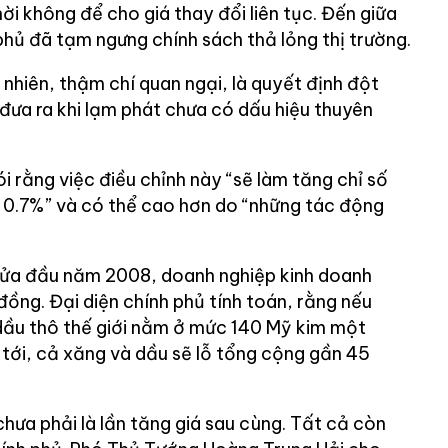
hời không để cho giá thay đổi liên tục. Đến giữa
phủ đã tạm ngưng chính sách thả lỏng thị trường.
 nhiên, thậm chí quan ngại, là quyết định đột
đưa ra khi lạm phát chưa có dấu hiệu thuyên
 rằng việc điều chỉnh này “sẽ làm tăng chỉ số
n 0.7%” và có thể cao hơn do “những tác động
nửa đầu năm 2008, doanh nghiệp kinh doanh
đồng. Đại diện chính phủ tính toán, rằng nếu
 dầu thô thế giới nằm ở mức 140 Mỹ kim một
g tới, cả xăng và dầu sẽ lỗ tổng cộng gần 45
chưa phải là lần tăng giá sau cùng. Tất cả còn