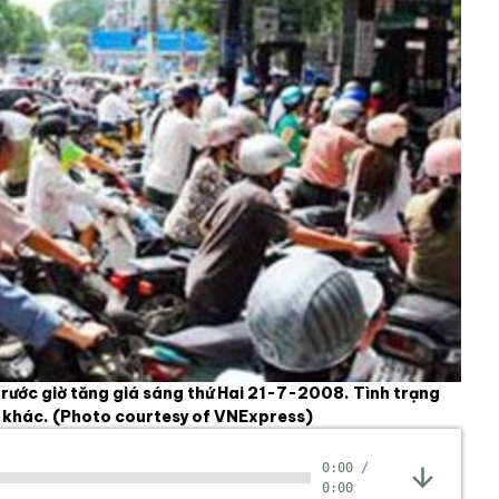
trước giờ tăng giá sáng thứ Hai 21-7-2008. Tình trạng
i khác.
(Photo courtesy of VNExpress)
0:00
/
0:00