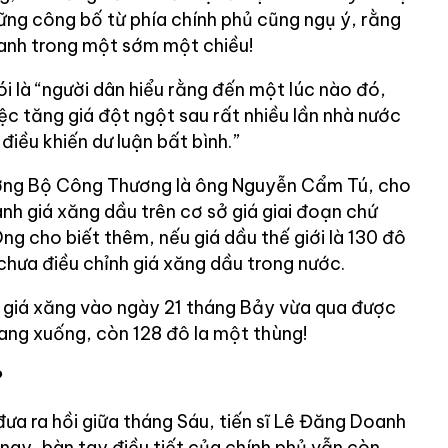
hững công bố từ phía chính phủ cũng ngụ ý, rằng
anh trong một sớm một chiều!
i là “người dân hiểu rằng đến một lúc nào đó,
iệc tăng giá đột ngột sau rất nhiều lần nhà nước
điều khiến dư luận bất bình.”
rưởng Bộ Công Thương là ông Nguyễn Cẩm Tú, cho
ành giá xăng dầu trên cơ sở giá giai đoạn chứ
Ông cho biết thêm, nếu giá dầu thế giới là 130 đô
 chưa điều chỉnh giá xăng dầu trong nước.
 giá xăng vào ngày 21 tháng Bảy vừa qua được
 đang xuống, còn 128 đô la một thùng!
?
ưa ra hồi giữa tháng Sáu, tiến sĩ Lê Đăng Doanh
n nay, bàn tay điều tiết của chính phủ vẫn còn