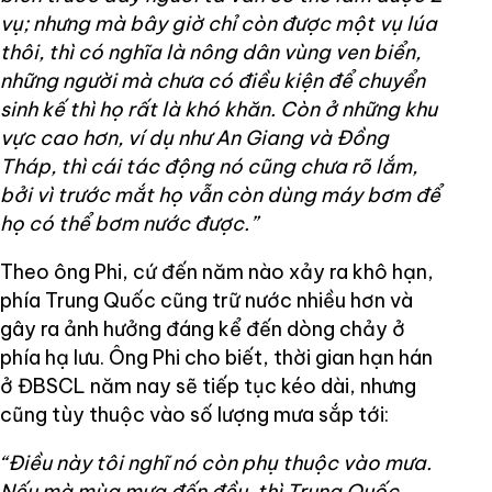
vụ; nhưng mà bây giờ chỉ còn được một vụ lúa
thôi, thì có nghĩa là nông dân vùng ven biển,
những người mà chưa có điều kiện để chuyển
sinh kế thì họ rất là khó khăn. Còn ở những khu
vực cao hơn, ví dụ như An Giang và Đồng
Tháp, thì cái tác động nó cũng chưa rõ lắm,
bởi vì trước mắt họ vẫn còn dùng máy bơm để
họ có thể bơm nước được.”
Theo ông Phi, cứ đến năm nào xảy ra khô hạn,
phía Trung Quốc cũng trữ nước nhiều hơn và
gây ra ảnh hưởng đáng kể đến dòng chảy ở
phía hạ lưu. Ông Phi cho biết, thời gian hạn hán
ở ĐBSCL năm nay sẽ tiếp tục kéo dài, nhưng
cũng tùy thuộc vào số lượng mưa sắp tới:
“Điều này tôi nghĩ nó còn phụ thuộc vào mưa.
Nếu mà mùa mưa đến đều, thì Trung Quốc