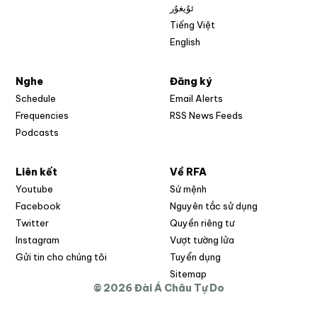
ئۇيغۇر
Tiếng Việt
English
Nghe
Đăng ký
Schedule
Email Alerts
Opens in new w
Frequencies
RSS News Feeds
Podcasts
Liên kết
Về RFA
Opens in new window
Youtube
Sứ mệnh
Opens in new window
Facebook
Nguyên tắc sử dụng
Opens in new window
Twitter
Quyền riêng tư
Opens in new window
Instagram
Vượt tường lửa
Opens in new window
Gửi tin cho chúng tôi
Tuyển dụng
Opens in new window
Sitemap
© 2026 Đài Á Châu Tự Do