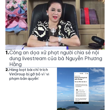
1
.
Công an dọa xử phạt người chia sẻ nội
dung livestream của bà Nguyễn Phương
Hằng
2
.
Hàng loạt bài chỉ trích
VinGroup bị gỡ bỏ vì ‘vi
phạm bản quyền’