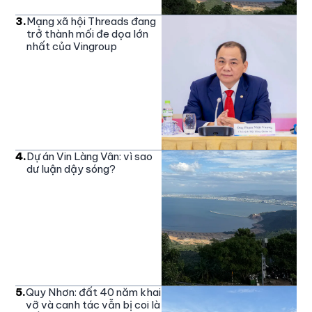
3
.
Mạng xã hội Threads đang
trở thành mối đe dọa lớn
nhất của Vingroup
4
.
Dự án Vin Làng Vân: vì sao
dư luận dậy sóng?
5
.
Quy Nhơn: đất 40 năm khai
vỡ và canh tác vẫn bị coi là