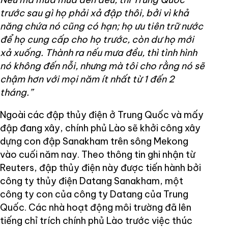
trước sau gì họ phải xả đập thôi, bởi vì khả
năng chứa nó cũng có hạn; họ ưu tiên trữ nước
để họ cung cấp cho họ trước, còn dư họ mới
xả xuống. Thành ra nếu mưa đều, thì tình hình
nó không đến nỗi, nhưng mà tôi cho rằng nó sẽ
chậm hơn với mọi năm ít nhất từ 1 đến 2
tháng.”
Ngoài các đập thủy điện ở Trung Quốc và mấy
đập đang xây, chính phủ Lào sẽ khởi công xây
dựng con đập Sanakham trên sông Mekong
vào cuối năm nay. Theo thông tin ghi nhận từ
Reuters, đập thủy điện này được tiến hành bởi
công ty thủy điện Datang Sanakham, một
công ty con của công ty Datang của Trung
Quốc. Các nhà hoạt động môi trường đã lên
tiếng chỉ trích chính phủ Lào trước việc thúc