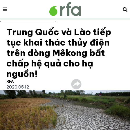
Nội dung
Tì
Bỏ qua nội dung chính
Trung Quốc và Lào tiếp
tục khai thác thủy điện
trên dòng Mêkong bất
chấp hệ quả cho hạ
nguồn!
RFA
2020.05.12