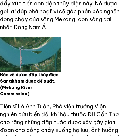
đẩy xúc tiến con đập thủy điện này. Nó được
gọi là ‘đập phá hoại’ vì sẽ góp phần bóp nghẽn
dòng chảy của sông Mekong, con sông dài
nhất Đông Nam Á.
Bản vẽ dự án đập thủy điện
Sanakham được đề xuất.
(Mekong River
Commission)
Tiến sĩ Lê Anh Tuấn, Phó viện trưởng Viện
nghiên cứu biến đổi khí hậu thuộc ĐH Cần Thơ
cho rằng những đập nước được xây gây gián
đoạn cho dòng chảy xuống hạ lưu, ảnh hưởng