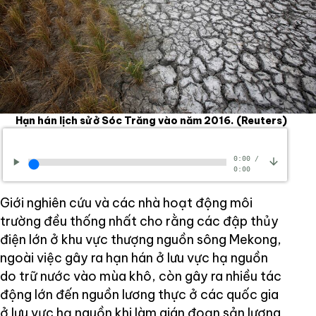
Hạn hán lịch sử ở Sóc Trăng vào năm 2016.
(Reuters)
0:00
/
0:00
Giới nghiên cứu và các nhà hoạt động môi
trường đều thống nhất cho rằng các đập thủy
điện lớn ở khu vực thượng nguồn sông Mekong,
ngoài việc gây ra hạn hán ở lưu vực hạ nguồn
do trữ nước vào mùa khô, còn gây ra nhiều tác
động lớn đến nguồn lương thực ở các quốc gia
ở lưu vực hạ nguồn khi làm gián đoạn sản lượng