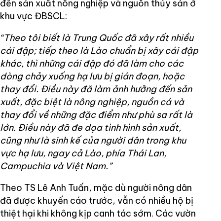
đến sản xuất nông nghiệp và nguồn thủy sản ở
khu vực ĐBSCL:
“Theo tôi biết là Trung Quốc đã xây rất nhiều
cái đập; tiếp theo là Lào chuẩn bị xây cái đập
khác, thì những cái đập đó đã làm cho các
dòng chảy xuống hạ lưu bị gián đoạn, hoặc
thay đổi. Điều này đã làm ảnh hưởng đến sản
xuất, đặc biệt là nông nghiệp, nguồn cá và
thay đổi về những đặc điểm như phù sa rất là
lớn. Điều này đã đe dọa tình hình sản xuất,
cũng như là sinh kế của người dân trong khu
vực hạ lưu, ngay cả Lào, phía Thái Lan,
Campuchia và Việt Nam.”
Theo TS Lê Anh Tuấn, mặc dù người nông dân
đã được khuyến cáo trước, vẫn có nhiều hộ bị
thiệt hại khi không kịp canh tác sớm. Các vườn