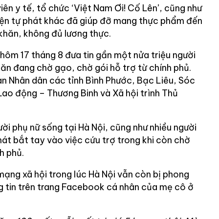
iên y tế, tổ chức ‘Việt Nam Ơi! Cố Lên’, cũng như
ện tự phát khác đã giúp đỡ mang thực phẩm đến
khăn, không đủ lương thực.
hôm 17 tháng 8 đưa tin gần một nửa triệu người
 ăn đang chờ gạo, chờ gói hỗ trợ từ chính phủ.
an Nhân dân các tỉnh Bình Phước, Bạc Liêu, Sóc
ao động – Thương Binh và Xã hội trình Thủ
i phụ nữ sống tại Hà Nội, cũng như nhiều người
át bắt tay vào việc cứu trợ trong khi còn chờ
h phủ.
mạng xã hội trong lúc Hà Nội vẫn còn bị phong
g tin trên trang Facebook cá nhân của mẹ cô ở