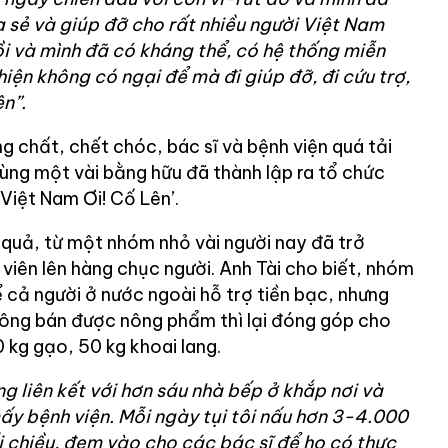
 sẻ và giúp đỡ cho rất nhiều người Việt Nam
ồi và mình đã có kháng thể, có hệ thống miễn
iện không có ngại để mà đi giúp đỡ, đi cứu trợ,
ện”.
 chất, chết chóc, bác sĩ và bệnh viện quá tải
ùng một vài bằng hữu đã thành lập ra tổ chức
‘Việt Nam Ơi! Cố Lên’.
 quả, từ một nhóm nhỏ vài người nay đã trở
viên lên hàng chục người. Anh Tài cho biết, nhóm
cả người ở nước ngoài hỗ trợ tiền bạc, nhưng
hông bán được nông phẩm thì lại đóng góp cho
 kg gạo, 50 kg khoai lang.
g liên kết với hơn sáu nhà bếp ở khắp nơi và
mấy bệnh viện. Mỗi ngày tụi tôi nấu hơn 3-4.000
i chiều, đem vào cho các bác sĩ để họ có thực