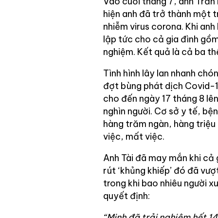
Vào cuối tháng 7, anh Trần
hiện anh đã trở thành một t
nhiễm virus corona. Khi anh
lập tức cho cả gia đình gồ
nghiệm. Kết quả là cả ba t
Tình hình lây lan nhanh chó
đợt bùng phát dịch Covid-19
cho đến ngày 17 tháng 8 lê
nghìn người. Cơ sở y tế, bệ
hàng trăm ngàn, hàng triệu 
việc, mất việc.
Anh Tài đã may mắn khi cả g
rút ‘khủng khiếp’ đó đã vượ
trong khi bao nhiêu người x
quyết định:
“Minh đã trải nghiệm hết 1