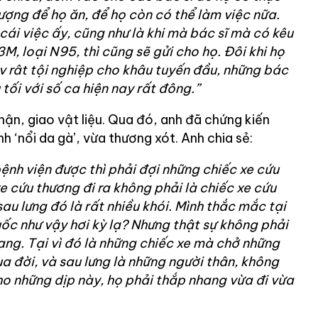
ượng để họ ăn, để họ còn có thể làm việc nữa.
cái việc ấy, cũng như là khi mà bác sĩ mà có kêu
3M, loại N95, thì cũng sẽ gửi cho họ. Đôi khi họ
.v rât tội nghiệp cho khâu tuyến đầu, những bác
 tối với số ca hiện nay rất đông.”
hận, giao vật liệu. Qua đó, anh đã chứng kiến
 ‘nổi da gà’, vừa thương xót. Anh chia sẻ:
ệnh viện được thì phải đợi những chiếc xe cứu
e cứu thương đi ra không phải là chiếc xe cứu
sau lưng đó là rất nhiều khói. Mình thắc mắc tại
uốc như vậy hơi kỳ lạ? Nhưng thật sự không phải
hang. Tại vì đó là những chiếc xe mà chở những
 đời, và sau lưng là những người thân, không
ho những dịp này, họ phải thắp nhang vừa đi vừa