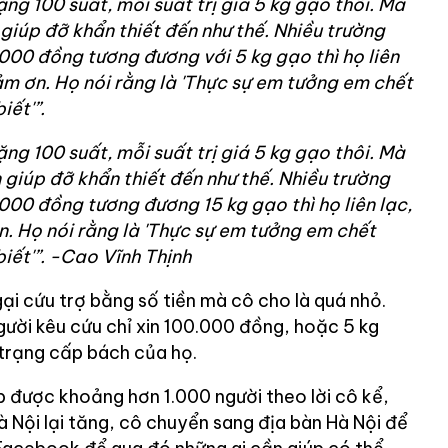
ng 100 suất, mỗi suất trị giá 5 kg gạo thôi. Mà
giúp đỡ khẩn thiết đến như thế. Nhiều trường
000 đồng tương đương với 5 kg gạo thì họ liên
cảm ơn. Họ nói rằng là 'Thực sự em tưởng em chết
iết'”.
ng 100 suất, mỗi suất trị giá 5 kg gạo thôi. Mà
 giúp đỡ khẩn thiết đến như thế. Nhiều trường
000 đồng tương đương 15 kg gạo thì họ liên lạc,
ơn. Họ nói rằng là 'Thực sự em tưởng em chết
iết'”. -Cao Vĩnh Thịnh
ại cứu trợ bằng số tiền mà cô cho là quá nhỏ.
gười kêu cứu chỉ xin 100.000 đồng, hoặc 5 kg
 trạng cấp bách của họ.
p được khoảng hơn 1.000 người theo lời cô kể,
à Nội lại tăng, cô chuyển sang địa bàn Hà Nội để