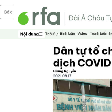
Bỏ qua nội dung chính
Bình luận
Video
Tranh biếm 
Nội dung
Thời Sự
Nội dung
Dân tự tổ c
dịch COVID
Giang Nguyễn
2021.08.17