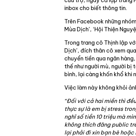
cứu trợ, ngay cả lập trang
inbox cho biết thông tin.
Trên Facebook những nhóm c
Mùa Dịch’, ‘Hội Thiện Nguy
Trong trang cô Thịnh lập v
Dịch’, đích thân cô xem qua
chuyển tiền qua ngân hàng,
thế như người mù, người bị 
bình, lại càng khốn khổ khi 
Việc làm này không khỏi ản
“Đối với cả hai miền thì đ
thực sự là em bị stress tro
nghĩ số tiền 10 triệu mà mìn
không thích đăng public trê
lại phải đi xin bạn bè hoặ