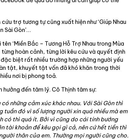
 Facebook để qua đó những ai cần giúp có thể
ứu trợ tương tự cũng xuất hiện như ‘Giúp Nhau
ện Sài Gòn’…
ới tên ‘Miền Bắc – Tương Hỗ Trợ Nhau trong Mùa
 từng hoàn cảnh, từng lời kêu cứu và quyết định
 đặc biệt rất nhiều trường hợp những người yếu
tàn tật, khuyết tật vốn đã khó khăn trong thời
nhiều nơi bị phong toả.
h hưởng đến tâm lý. Cô Thịnh tâm sự:
ều có những cảm xúc khác nhau. Với Sài Gòn thì
ng tuần đó vì số lượng người xin quá nhiều mà em
h có thì quá ít. Bởi vì cũng do cái tính bướng
n tài khoản để kêu gọi gì cả, nên cứ hết tiền thì
c người thân của em. Thường mọi người cũng cho.