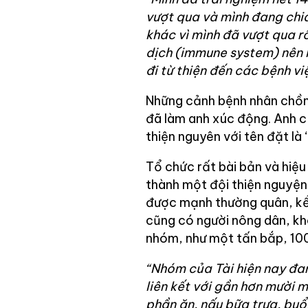
vượt qua và mình đang chia
khác vì mình đã vượt qua r
dịch (immune system) nên h
đi từ thiện đến các bệnh vi
Những cảnh bệnh nhân chồng
đã làm anh xúc động. Anh c
thiện nguyên với tên đặt là 
Tổ chức rất bài bản và hiệu
thành một đội thiện nguyện 
được mạnh thường quân, kể 
cũng có người nông dân, k
nhóm, như một tấn bắp, 100
“Nhóm của Tài hiện nay đan
liên kết với gần hơn mười 
phần ăn, nấu bữa trưa, buổ