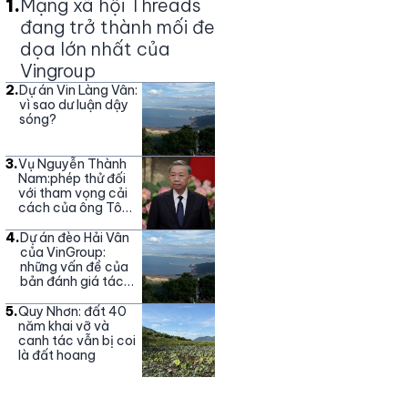
1
.
Mạng xã hội Threads
đang trở thành mối đe
dọa lớn nhất của
Vingroup
2
.
Dự án Vin Làng Vân:
vì sao dư luận dậy
sóng?
3
.
Vụ Nguyễn Thành
Nam:phép thử đối
với tham vọng cải
cách của ông Tô
Lâm
4
.
Dự án đèo Hải Vân
của VinGroup:
những vấn đề của
bản đánh giá tác
động môi trường
5
.
Quy Nhơn: đất 40
năm khai vỡ và
canh tác vẫn bị coi
là đất hoang