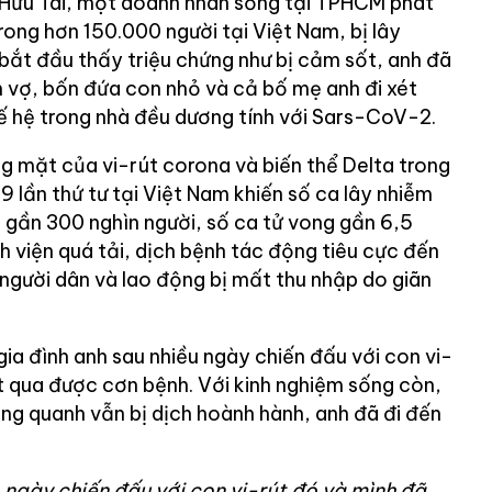
 Hữu Tài, một doanh nhân sống tại TPHCM phát
rong hơn 150.000 người tại Việt Nam, bị lây
 bắt đầu thấy triệu chứng như bị cảm sốt, anh đã
m vợ, bốn đứa con nhỏ và cả bố mẹ anh đi xét
hế hệ trong nhà đều dương tính với Sars-CoV-2.
ng mặt của vi-rút corona và biến thể Delta trong
 lần thứ tư tại Việt Nam khiến số ca lây nhiễm
n gần 300 nghìn người, số ca tử vong gần 6,5
nh viện quá tải, dịch bệnh tác động tiêu cực đến
người dân và lao động bị mất thu nhập do giãn
ia đình anh sau nhiều ngày chiến đấu với con vi-
t qua được cơn bệnh. Với kinh nghiệm sống còn,
ung quanh vẫn bị dịch hoành hành, anh đã đi đến
4 ngày chiến đấu với con vi-rút đó và mình đã