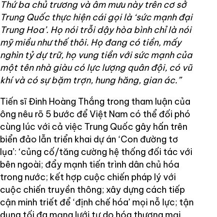
Thứ ba chủ trương và âm mưu này trên cơ sở
Trung Quốc thực hiện cái gọi là ‘sức mạnh đại
Trung Hoa’. Họ nói trỗi dậy hòa bình chỉ là nói
mỹ miều như thế thôi. Họ đang có tiền, mấy
nghìn tỷ dự trữ, họ vung tiền với sức mạnh của
một tên nhà giàu có lực lượng quân đội, có vũ
khí và có sự bặm trợn, hung hăng, gian ác.”
Tiến sĩ Đinh Hoàng Thắng trong tham luận của
ông nêu rõ 5 bước để Việt Nam có thể đối phó
cùng lúc với cả việc Trung Quốc gây hấn trên
biển đảo lẫn triển khai dự án ‘Con đường tơ
lụa’: ‘củng cố/tăng cường hệ thống đối tác với
bên ngoài; đẩy mạnh tiến trình dân chủ hóa
trong nước; kết hợp cuộc chiến pháp lý với
cuộc chiến truyền thông; xây dựng cách tiếp
cận minh triết để ‘định chế hóa’ mọi nỗ lực; tận
dụng tối đa mạng lưới tự do hóa thương mại