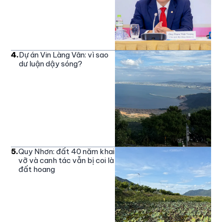
4
.
Dự án Vin Làng Vân: vì sao
dư luận dậy sóng?
5
.
Quy Nhơn: đất 40 năm khai
vỡ và canh tác vẫn bị coi là
đất hoang