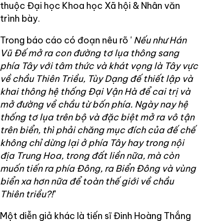
thuộc Đại học Khoa học Xã hội & Nhân văn
trình bày.
Trong báo cáo có đoạn nêu rõ '
Nếu như Hán
Vũ Đế mở ra con đường tơ lụa thông sang
phía Tây với tâm thức và khát vọng là Tây vực
về chầu Thiên Triều, Tùy Dạng đế thiết lập và
khai thông hệ thống Đại Vận Hà để cai trị và
mở đường về chầu từ bốn phía. Ngày nay hệ
thống tơ lụa trên bộ và đặc biệt mở ra vô tận
trên biển, thì phải chăng mục đích của đế chế
không chỉ dừng lại ở phía Tây hay trong nội
địa Trung Hoa, trong đất liền nữa, mà còn
muốn tiến ra phía Đông, ra Biển Đông và vùng
biển xa hơn nữa để toàn thế giới về chầu
Thiên triều?!
"
Một diễn giả khác là tiến sĩ Đinh Hoàng Thắng