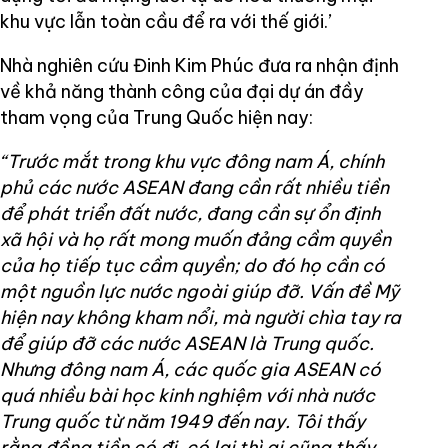
khu vực lẫn toàn cầu để ra với thế giới.’
Nhà nghiên cứu Đinh Kim Phúc đưa ra nhận định
về khả năng thành công của đại dự án đầy
tham vọng của Trung Quốc hiện nay:
“Trước mắt trong khu vực đông nam Á, chính
phủ các nước ASEAN đang cần rất nhiều tiền
để phát triển đất nước, đang cần sự ổn định
xã hội và họ rất mong muốn đảng cầm quyền
của họ tiếp tục cầm quyền; do đó họ cần có
một nguồn lực nước ngoài giúp đỡ. Vấn đề Mỹ
hiện nay không kham nổi, mà người chìa tay ra
để giúp đỡ các nước ASEAN là Trung quốc.
Nhưng đông nam Á, các quốc gia ASEAN có
quá nhiều bài học kinh nghiệm với nhà nước
Trung quốc từ năm 1949 đến nay. Tôi thấy
rằng đồng tiền có đi, có lại thì ai cũng thấy