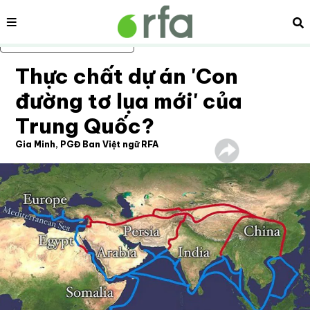
Nội dung
Tì
Bỏ qua nội dung chính
Thực chất dự án 'Con
đường tơ lụa mới' của
Trung Quốc?
Gia Minh, PGĐ Ban Việt ngữ RFA