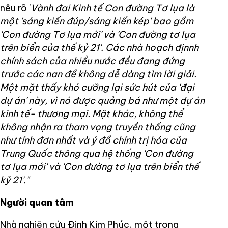
nêu rõ '
Vành đai Kinh tế Con đường Tơ lụa là
một 'sáng kiến đúp/sáng kiến kép' bao gồm
'Con đường Tơ lụa mới' và 'Con đường tơ lụa
trên biển của thế kỷ 21'. Các nhà hoạch địnnh
chính sách của nhiều nước đều đang đứng
trước các nan đề không dễ dàng tìm lời giải.
Một mặt thấy khó cưỡng lại sức hút của 'đại
dự án' này, vì nó được quảng bá như một dự án
kinh tế- thương mại. Mặt khác, không thể
không nhận ra tham vọng truyền thống cũng
như tính đơn nhất và ý đồ chính trị hóa của
Trung Quốc thông qua hệ thống 'Con đường
tơ lụa mới' và 'Con đường tơ lụa trên biển thế
kỷ 21'."
Người quan tâm
Nhà nghiên cứu Đinh Kim Phúc, một trong