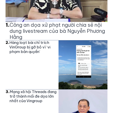
1
.
Công an dọa xử phạt người chia sẻ nội
dung livestream của bà Nguyễn Phương
Hằng
2
.
Hàng loạt bài chỉ trích
VinGroup bị gỡ bỏ vì ‘vi
phạm bản quyền’
3
.
Mạng xã hội Threads đang
trở thành mối đe dọa lớn
nhất của Vingroup