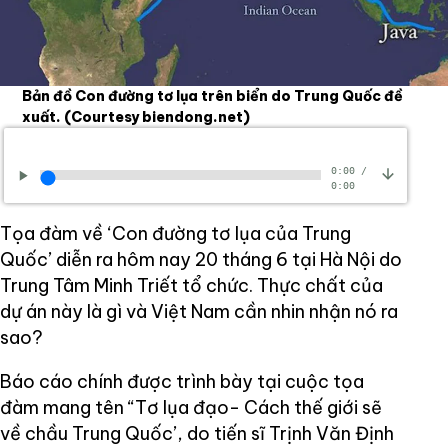
Bản đồ Con đường tơ lụa trên biển do Trung Quốc đề
xuất.
(Courtesy biendong.net)
0:00
/
0:00
Tọa đàm về ‘Con đường tơ lụa của Trung
Quốc’ diễn ra hôm nay 20 tháng 6 tại Hà Nội do
Trung Tâm Minh Triết tổ chức. Thực chất của
dự án này là gì và Việt Nam cần nhin nhận nó ra
sao?
Báo cáo chính được trình bày tại cuộc tọa
đàm mang tên “Tơ lụa đạo- Cách thế giới sẽ
về chầu Trung Quốc’, do tiến sĩ Trịnh Văn Định