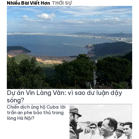
Nhiều Bài Viết Hơn
THỜI SỰ
Dự án Vin Làng Vân: vì sao dư luận dậy
sóng?
Chiến dịch ủng hộ Cuba: lời
trấn an phe bảo thủ trong
lòng Hà Nội?