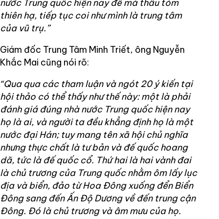
nước Trung quốc hiện nay để mà thâu tóm
thiên hạ, tiếp tục coi như mình là trung tâm
của vũ trụ.”
Giám đốc Trung Tâm Minh Triết, ông Nguyễn
Khắc Mai cũng nói rõ:
“Qua qua các tham luận và ngót 20 ý kiến tại
hội thảo có thể thấy như thế này: một là phải
đánh giá đúng nhà nước Trung quốc hiện nay
họ là ai, và người ta đều khẳng định họ là một
nước đại Hán; tuy mang tên xã hội chủ nghĩa
nhưng thực chất là tư bản và đế quốc hoang
dã, tức là đế quốc cổ. Thứ hai là hai vành đai
là chủ trương của Trung quốc nhằm ôm lấy lục
địa và biển, đảo từ Hoa Đông xuống đển Biển
Đông sang đến Ấn Độ Dương về đến trung cận
Đông. Đó là chủ trương và âm mưu của họ.