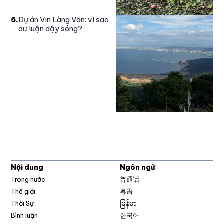
5
.
Dự án Vin Làng Vân: vì sao
dư luận dậy sóng?
Nội dung
Ngôn ngữ
Trong nước
普通话
Thế giới
粤语
Thời Sự
မြန်မာ
Bình luận
한국어