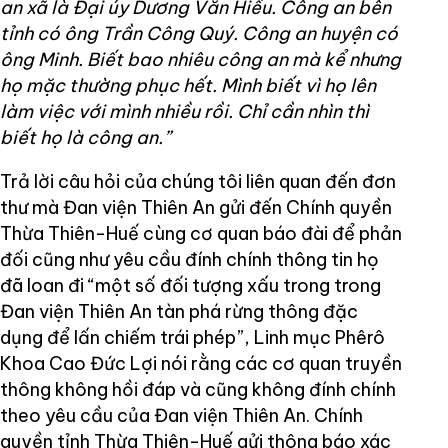
an xã là Đại úy Dương Văn Hiếu. Công an bên
tỉnh có ông Trần Công Quý. Công an huyện có
ông Minh. Biết bao nhiêu công an mà kể nhưng
họ mặc thường phục hết. Mình biết vì họ lên
làm việc với mình nhiều rồi. Chỉ cần nhìn thì
biết họ là công an.”
Trả lời câu hỏi của chúng tôi liên quan đến đơn
thư mà Đan viện Thiên An gửi đến Chính quyền
Thừa Thiên-Huế cùng cơ quan báo đài để phản
đối cũng như yêu cầu đính chính thông tin họ
đã loan đi “một số đối tượng xấu trong trong
Đan viện Thiên An tàn phá rừng thông đặc
dụng để lấn chiếm trái phép”, Linh mục Phêrô
Khoa Cao Đức Lợi nói rằng các cơ quan truyền
thông không hồi đáp và cũng không đính chính
theo yêu cầu của Đan viện Thiên An. Chính
quyền tỉnh Thừa Thiên-Huế gửi thông báo xác