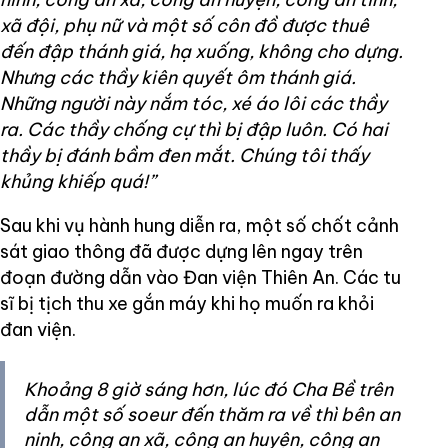
xã đội, phụ nữ và một số côn đồ được thuê
đến đập thánh giá, hạ xuống, không cho dựng.
Nhưng các thầy kiên quyết ôm thánh giá.
Những người này nắm tóc, xé áo lôi các thầy
ra. Các thầy chống cự thì bị đập luôn. Có hai
thầy bị đánh bầm đen mắt. Chúng tôi thấy
khủng khiếp quá!”
Sau khi vụ hành hung diễn ra, một số chốt cảnh
sát giao thông đã được dựng lên ngay trên
đoạn đường dẫn vào Đan viện Thiên An. Các tu
sĩ bị tịch thu xe gắn máy khi họ muốn ra khỏi
đan viện.
Khoảng 8 giờ sáng hơn, lúc đó Cha Bề trên
dẫn một số soeur đến thăm ra về thì bên an
ninh, công an xã, công an huyện, công an