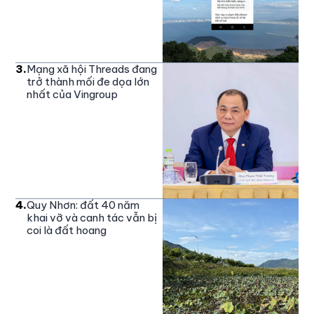
3
.
Mạng xã hội Threads đang
trở thành mối đe dọa lớn
nhất của Vingroup
4
.
Quy Nhơn: đất 40 năm
khai vỡ và canh tác vẫn bị
coi là đất hoang