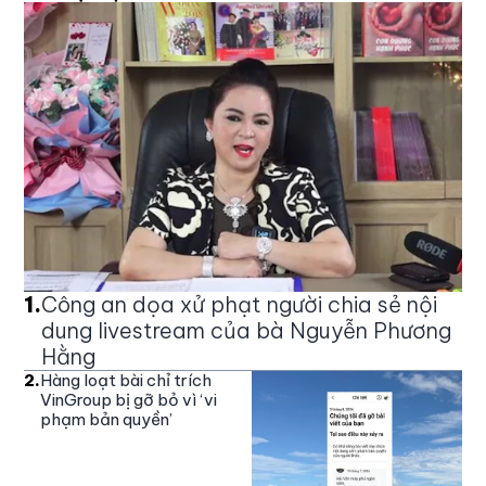
1
.
Công an dọa xử phạt người chia sẻ nội
dung livestream của bà Nguyễn Phương
Hằng
2
.
Hàng loạt bài chỉ trích
VinGroup bị gỡ bỏ vì ‘vi
phạm bản quyền’