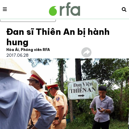
Nội dung
Tì
Bỏ qua nội dung chính
Đan sĩ Thiên An bị hành
hung
Hòa Ái, Phóng viên RFA
2017.06.28