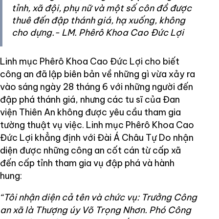
tỉnh, xã đội, phụ nữ và một số côn đồ được
thuê đến đập thánh giá, hạ xuống, không
cho dựng.- LM. Phêrô Khoa Cao Đức Lợi
Linh mục Phêrô Khoa Cao Đức Lợi cho biết
công an đã lập biên bản về những gì vừa xảy ra
vào sáng ngày 28 tháng 6 với những người đến
đập phá thánh giá, nhưng các tu sĩ của Đan
viện Thiên An không được yêu cầu tham gia
tường thuật vụ việc. Linh mục Phêrô Khoa Cao
Đức Lợi khẳng định với Đài Á Châu Tự Do nhận
diện được những công an cốt cán từ cấp xã
đến cấp tỉnh tham gia vụ đập phá và hành
hung:
“Tôi nhận diện cả tên và chức vụ: Trưởng Công
an xã là Thượng úy Võ Trọng Nhơn. Phó Công