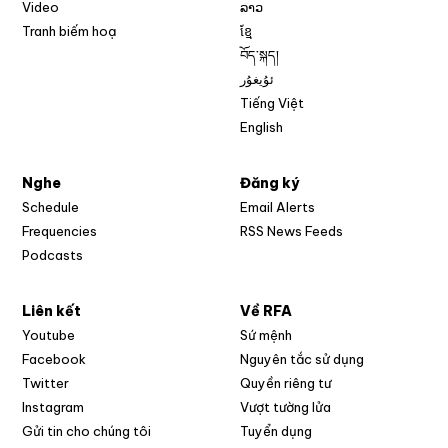
Video
ລາວ
Tranh biếm hoạ
ខ្មែ
བོད་སྐད།
ئۇيغۇر
Tiếng Việt
English
Nghe
Đăng ký
Schedule
Email Alerts
Opens in new w
Frequencies
RSS News Feeds
Podcasts
Liên kết
Về RFA
Opens in new window
Youtube
Sứ mệnh
Opens in new window
Facebook
Nguyên tắc sử dụng
Opens in new window
Twitter
Quyền riêng tư
Opens in new window
Instagram
Vượt tường lửa
Opens in new window
Gửi tin cho chúng tôi
Tuyển dụng