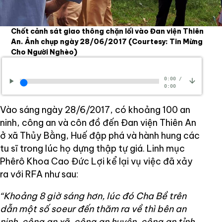
Chốt cảnh sát giao thông chặn lối vào Đan viện Thiên
An. Ảnh chụp ngày 28/06/2017
(Courtesy: Tin Mừng
Cho Người Nghèo)
0:00
/
0:00
Vào sáng ngày 28/6/2017, có khoảng 100 an
ninh, công an và côn đồ đến Đan viện Thiên An
ở xã Thủy Bằng, Huế đập phá và hành hung các
tu sĩ trong lúc họ dựng thập tự giá. Linh mục
Phêrô Khoa Cao Đức Lợi kể lại vụ việc đã xảy
ra với RFA như sau:
“Khoảng 8 giờ sáng hơn, lúc đó Cha Bề trên
dẫn một số soeur đến thăm ra về thì bên an
ninh, công an xã, công an huyện, công an tỉnh,