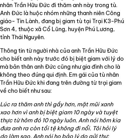
nhân Trần Hữu Đức đi thăm anh này trong tù.
Anh Đức là huộc nhóm những thanh niên Công
giáo- Tin Lành, đang bị giam tù tại Trại K3-Phú
Sơn 4, thuộc xã Cổ Lũng, huyện Phú Lương,
tỉnh Thái Nguyên.
Thông tin từ người nhà của anh Trần Hữu Đức
cho biết anh này trước đó bị biệt giam với lý do
mà bản thân anh Đức cũng như gia đình cho là
không theo đúng qui định. Em gái của tù nhân
Trần Hữu Đức khi đang trên đường từ trại giam
về cho biết như sau:
Lúc ra thăm anh thì gầy hơn, mặt mũi xanh
xao hơn vì anh bị biệt giam 10 ngày và tuyệt
thực từ hôm đó 10 ngày luôn. Anh nói hôm kia
đưa anh ra còn tồi tệ không đi nổi. Tôi hỏi lý
do làm sao. Anh nói họ bảo lý do gửi thư;