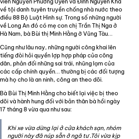
viên Nguyễn Phương Uyên và Đinh Nguyên Kha
về tội danh tuyên truyền chống nhà nước theo
điều 88 Bộ Luật Hình sự. Trong số những người
về Long An đó có mẹ con chị Trần Thị Nga ở
Hà Nam, bà Bùi thị Minh Hằng ỡ Vũng Tàu…
Cũng như lâu nay, những người công khai lên
tiếng đòi hỏi quyền lợp hợp pháp của công
dân, phản đối những sai trái, nhũng lạm của
các cấp chính quyền… thường bị các đối tượng
mà họ cho là an ninh, công an theo dõi.
Bà Bùi Thị Minh Hằng cho biết lại việc bị theo
dõi và hành hung đối với bản thân bà hồi ngày
17 tháng 8 vừa qua như sau:
Khi xe vừa dừng lại ở cửa khách sạn, nhóm
người này đã núp sẵn ở ngã tư .Tôi vừa kịp