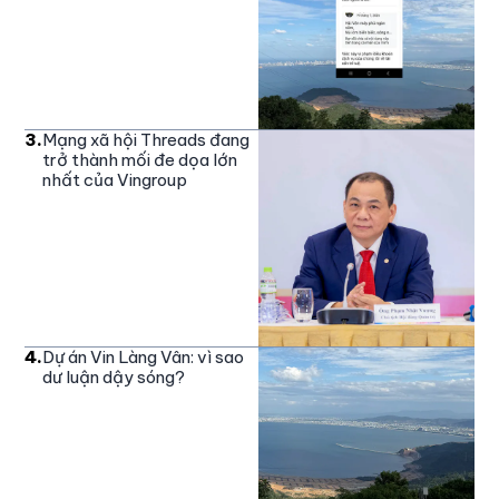
3
.
Mạng xã hội Threads đang
trở thành mối đe dọa lớn
nhất của Vingroup
4
.
Dự án Vin Làng Vân: vì sao
dư luận dậy sóng?