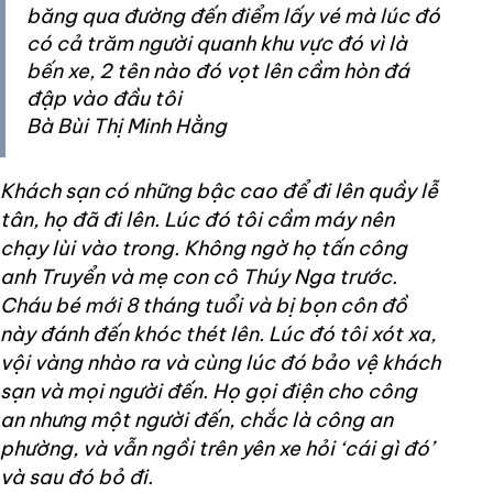
băng qua đường đến điểm lấy vé mà lúc đó
có cả trăm người quanh khu vực đó vì là
bến xe, 2 tên nào đó vọt lên cầm hòn đá
đập vào đầu tôi
Bà Bùi Thị Minh Hằng
Khách sạn có những bậc cao để đi lên quầy lễ
tân, họ đã đi lên. Lúc đó tôi cầm máy nên
chạy lùi vào trong. Không ngờ họ tấn công
anh Truyển và mẹ con cô Thúy Nga trước.
Cháu bé mới 8 tháng tuổi và bị bọn côn đồ
này đánh đến khóc thét lên. Lúc đó tôi xót xa,
vội vàng nhào ra và cùng lúc đó bảo vệ khách
sạn và mọi người đến. Họ gọi điện cho công
an nhưng một người đến, chắc là công an
phường, và vẫn ngồi trên yên xe hỏi ‘cái gì đó’
và sau đó bỏ đi.