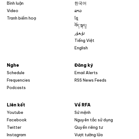
Bình luận
한국어
Video
ລາວ
Tranh biếm hoạ
ខ្មែ
བོད་སྐད།
ئۇيغۇر
Tiếng Việt
English
Nghe
Đăng ký
Schedule
Email Alerts
Opens in new w
Frequencies
RSS News Feeds
Podcasts
Liên kết
Về RFA
Opens in new window
Youtube
Sứ mệnh
Opens in new window
Facebook
Nguyên tắc sử dụng
Opens in new window
Twitter
Quyền riêng tư
Opens in new window
Instagram
Vượt tường lửa