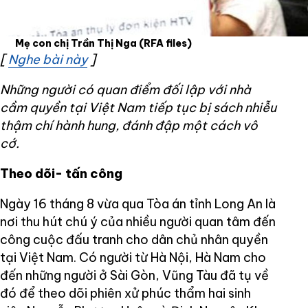
Mẹ con chị Trần Thị Nga
(RFA files)
[
Nghe bài này
Opens in new window
]
Những người có quan điểm đối lập với nhà
cầm quyền tại Việt Nam tiếp tục bị sách nhiễu
thậm chí hành hung, đánh đập một cách vô
cớ.
Theo dõi- tấn công
Ngày 16 tháng 8 vừa qua Tòa án tỉnh Long An là
nơi thu hút chú ý của nhiều người quan tâm đến
công cuộc đấu tranh cho dân chủ nhân quyền
tại Việt Nam. Có người từ Hà Nội, Hà Nam cho
đến những người ở Sài Gòn, Vũng Tàu đã tụ về
đó để theo dõi phiên xử phúc thẩm hai sinh