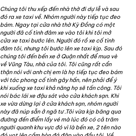
Chúng tôi thu xếp đến nhà thờ đi dự lễ và sau
đó ra xe taxi về. Nhóm người này tiếp tục đeo
bám. Ngay tại cửa nhà thờ Kỳ Đồng có một
người đã cố tình đâm xe vào tôi khi tôi mở
cửa xe taxi bước lên. Người đó rồ xe cố tình
đâm tôi, nhưng tôi bước lên xe taxi kịp. Sau đó
chúng tôi đến bến xe ở Quận nhất để mua vè
về Vũng Tàu, nhà của tôi. Tôi cũng rất cẩn
thận nói với anh chị em là họ tiếp tục đeo bám
với tác phong cố tình gây hấn, nên phải để ý
khi xuống xe taxi khả năng họ sẽ tấn công. Tôi
nói bác lái xe đậu sát vào cửa khách sạn. Khi
xe vừa dừng lại ở cửa khách sạn, nhóm người
này đã núp sẵn ở ngã tư .Tôi vừa kịp băng qua
đường đến điểm lấy vé mà lúc đó có cả trăm
người quanh khu vực đó vì là bến xe, 2 tên nào
đó vọt lên cầm hòn đá đập vào đầu tôi. Về