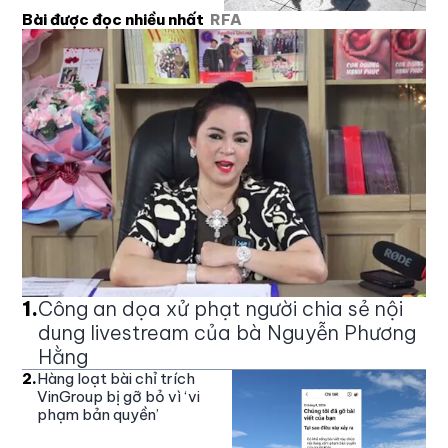
Bài được đọc nhiều nhất
RFA
1
.
Công an dọa xử phạt người chia sẻ nội
dung livestream của bà Nguyễn Phương
Hằng
2
.
Hàng loạt bài chỉ trích
VinGroup bị gỡ bỏ vì ‘vi
phạm bản quyền’