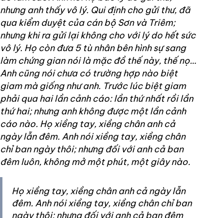
nhưng anh thấy vô lý. Qui định cho gửi thư, đã
qua kiểm duyệt của cán bộ Sơn và Triêm;
nhưng khi ra gửi lại không cho với lý do hết sức
vô lý. Họ còn đưa 5 tù nhân bên hình sự sang
làm chứng gian nói là mặc đồ thế này, thế nọ…
Anh cũng nói chưa có trường hợp nào biệt
giam mà giống như anh. Trước lúc biệt giam
phải qua hai lần cảnh cáo: lần thứ nhất rồi lần
thứ hai; nhưng anh không được một lần cảnh
cáo nào. Họ xiềng tay, xiềng chân anh cả
ngày lẫn đêm. Anh nói xiềng tay, xiềng chân
chỉ ban ngày thôi; nhưng đối với anh cả ban
đêm luôn, không mở một phút, một giây nào.
Họ xiềng tay, xiềng chân anh cả ngày lẫn
đêm. Anh nói xiềng tay, xiềng chân chỉ ban
ngày thôi; nhưng đối với anh cả ban đêm