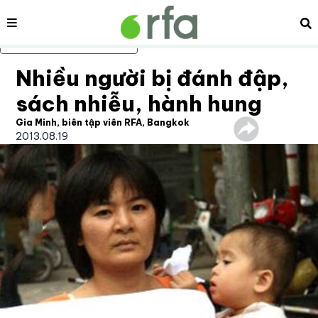
Nội dung
Tì
Bỏ qua nội dung chính
Nhiều người bị đánh đập,
sách nhiễu, hành hung
Gia Minh, biên tập viên RFA, Bangkok
2013.08.19