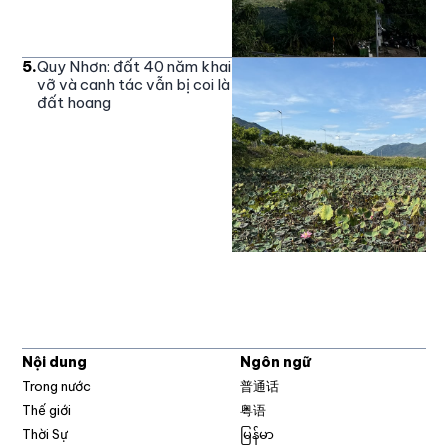
5
.
Quy Nhơn: đất 40 năm khai
vỡ và canh tác vẫn bị coi là
đất hoang
Nội dung
Ngôn ngữ
Trong nước
普通话
Thế giới
粤语
Thời Sự
မြန်မာ