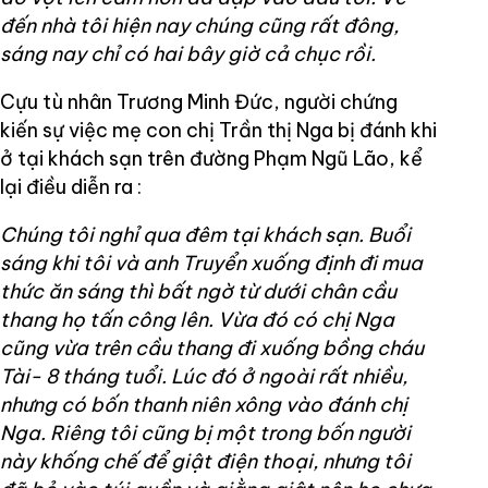
đến nhà tôi hiện nay chúng cũng rất đông,
sáng nay chỉ có hai bây giờ cả chục rồi.
Cựu tù nhân Trương Minh Đức, người chứng
kiến sự việc mẹ con chị Trần thị Nga bị đánh khi
ở tại khách sạn trên đường Phạm Ngũ Lão, kể
lại điều diễn ra :
Chúng tôi nghỉ qua đêm tại khách sạn. Buổi
sáng khi tôi và anh Truyển xuống định đi mua
thức ăn sáng thì bất ngờ từ dưới chân cầu
thang họ tấn công lên. Vừa đó có chị Nga
cũng vừa trên cầu thang đi xuống bồng cháu
Tài- 8 tháng tuổi. Lúc đó ở ngoài rất nhiều,
nhưng có bốn thanh niên xông vào đánh chị
Nga. Riêng tôi cũng bị một trong bốn người
này khống chế để giật điện thoại, nhưng tôi