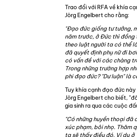
Trao đổi với RFA về khía cạ
Jörg Engelbert cho rằng:
"Đạo đức giống tư tưởng, 
năm trước, ở Đức thì đồng tí
theo luật người ta có thể 
đã quyết định phụ nữ đi bơ
có vấn đề với các chàng tra
Trong những trường hợp như 
phi đạo đức? "Dư luận" là c
Tuy khía cạnh đạo đức này l
Jörg Engelbert cho biết, "đố
gia sinh ra qua các cuộc đấu 
"Có những huyền thoại đã đ
xúc phạm, bôi nhọ. Thăm qu
ta sẽ thấy điều đó. Ví dụ 