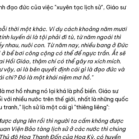
nh đạo đức của việc "xuyên tạc lịch sử", Giáo sư
mỗi thời một khác. Ví dụ cách khoảng năm mươi
nh luyến ái là tội phải đi tù, từ năm ngoái thì
lấy nhau, nuôi con. Từ năm nay, nhiều bang ở Đức
i ở bể bơi công cộng có thể để ngực trần. Ắt sẽ
i Hồi Giáo, thậm chí có thể gây ra xích mích.
vậy, ai là bên quyết định cái gì là đạo đức và
ái chi? Đó là một khái niệm mơ hồ."
à mơ hồ nhưng nó lại khá là phổ biến. Giáo sư
i với nhiều nước trên thế giới, nhất là những quốc
tranh," lịch sử là một cái gì "thiêng liêng":
ược dựng lên rồi thì người ta cấm không được
an Viện Bảo tàng lịch sử ở các nước thì chúng
ở Thủ đô Hoa Thạnh Đốn của Hoa Kỳ, có huyền