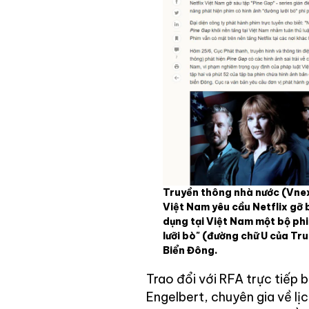
Truyền thông nhà nước (Vnex
Việt Nam yêu cầu Netflix gỡ 
dụng tại Việt Nam một bộ ph
lưỡi bò" (đường chữ U của Tr
Biển Đông.
Trao đổi với RFA trực tiếp 
Engelbert, chuyên gia về l