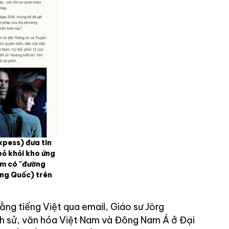
pess) đưa tin
bỏ khỏi kho ứng
im có "đường
ung Quốc) trên
bằng tiếng Việt qua email, Giáo sư Jörg
ịch sử, văn hóa Việt Nam và Đông Nam Á ở Đại