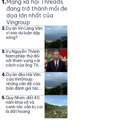
1
.
Mạng xã hội Threads
đang trở thành mối đe
dọa lớn nhất của
Vingroup
2
.
Dự án Vin Làng Vân:
vì sao dư luận dậy
sóng?
3
.
Vụ Nguyễn Thành
Nam:phép thử đối
với tham vọng cải
cách của ông Tô
Lâm
4
.
Dự án đèo Hải Vân
của VinGroup:
những vấn đề của
bản đánh giá tác
động môi trường
5
.
Quy Nhơn: đất 40
năm khai vỡ và
canh tác vẫn bị coi
là đất hoang