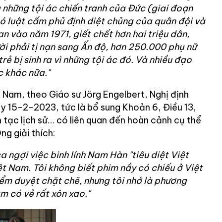
 những tội ác chiến tranh của Đức (giai đoạn
 luật cấm phủ định diệt chủng của quân đội và
n vào năm 1971, giết chết hơn hai triệu dân,
ời phải tị nạn sang Ấn độ, hơn 250.000 phụ nữ
rẻ bị sinh ra vì những tội ác đó. Và nhiều đạo
c khác nữa."
 Nam, theo Giáo sư Jörg Engelbert, Nghị định
ày 15-2-2023, tức là bổ sung Khoản 6, Điều 13,
 tạc lịch sử… có liên quan đến hoàn cảnh cụ thể
g giải thích:
a ngợi việc binh lính Nam Hàn "tiêu diệt Việt
ệt Nam. Tôi không biết phim nầy có chiếu ở Việt
ểm duyệt chặt chẽ, nhưng tôi nhớ là phương
m có vẻ rất xôn xao."