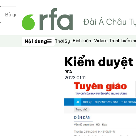
Bỏ qua nội dung chính
Bình luận
Video
Tranh biếm 
Nội dung
Thời Sự
Nội dung
Kiểm duyệt 
RFA
2023.01.11