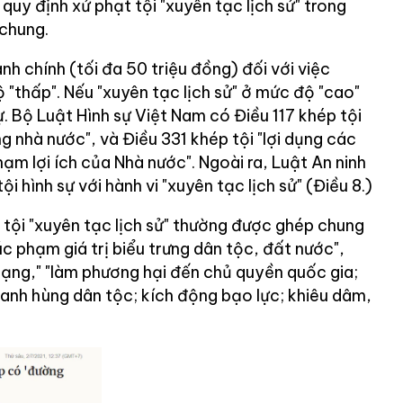
y định xử phạt tội "xuyên tạc lịch sử" trong
chung.
nh chính (tối đa 50 triệu đồng) đối với việc
ộ "thấp". Nếu "xuyên tạc lịch sử" ở mức độ "cao"
sự. Bộ Luật Hình sự Việt Nam có Điều 117 khép tội
g nhà nước", và Điều 331 khép tội "lợi dụng các
m lợi ích của Nhà nước". Ngoài ra, Luật An ninh
 hình sự với hành vi "xuyên tạc lịch sử" (Điều 8.)
, tội "xuyên tạc lịch sử" thường được ghép chung
úc phạm giá trị biểu trưng dân tộc, đất nước",
ạng," "làm phương hại đến chủ quyền quốc gia;
 anh hùng dân tộc; kích động bạo lực; khiêu dâm,