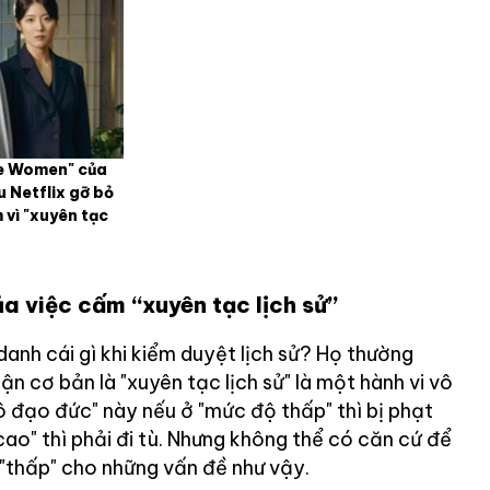
le Women" của
 Netflix gỡ bỏ
 vì "xuyên tạc
a việc cấm “xuyên tạc lịch sử”
anh cái gì khi kiểm duyệt lịch sử? Họ thường
ận cơ bản là "xuyên tạc lịch sử" là một hành vi vô
ô đạo đức" này nếu ở "mức độ thấp" thì bị phạt
ao" thì phải đi tù. Nhưng không thể có căn cứ để
"thấp" cho những vấn đề như vậy.