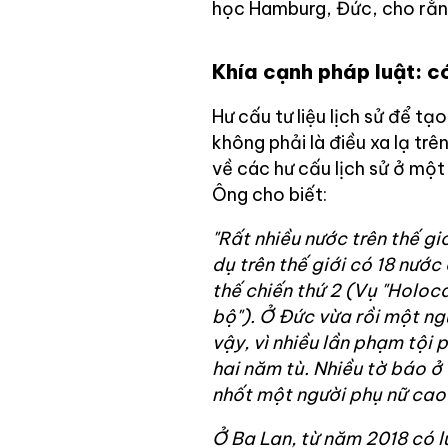
học Hamburg, Đức, cho rằng
Khía cạnh pháp luật: c
Hư cấu tư liệu lịch sử để t
không phải là điều xa lạ trê
về các hư cấu lịch sử ở mộ
Ông cho biết:
"Rất nhiều nước trên thế giớ
dụ trên thế giới có 18 nước
thế chiến thứ 2 (Vụ "Holoca
bộ"). Ở Đức vừa rồi một ngư
vậy, vì nhiều lần phạm tội 
hai năm tù. Nhiều tờ báo ở
nhốt một người phụ nữ cao 
Ở Ba Lan, từ năm 2018 có l