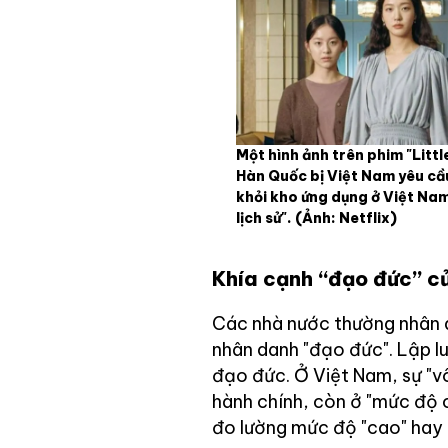
Một hình ảnh trên phim "Litt
Hàn Quốc bị Việt Nam yêu cầu
khỏi kho ứng dụng ở Việt Nam
lịch sử". (Ảnh: Netflix)
Khía cạnh “đạo đức” củ
Các nhà nước thường nhân d
nhân danh "đạo đức". Lập lu
đạo đức. Ở Việt Nam, sự "v
hành chính, còn ở "mức độ c
đo lường mức độ "cao" hay 