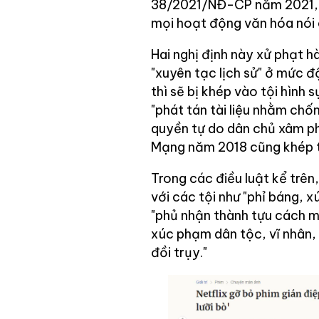
38/2021/NĐ-CP năm 2021, qu
mọi hoạt động văn hóa nói 
Hai nghị định này xử phạt hà
"xuyên tạc lịch sử" ở mức đ
thì sẽ bị khép vào tội hình 
"phát tán tài liệu nhằm chốn
quyền tự do dân chủ xâm phạ
Mạng năm 2018 cũng khép tội
Trong các điều luật kể trên
với các tội như "phỉ báng, x
"phủ nhận thành tựu cách m
xúc phạm dân tộc, vĩ nhân,
đồi trụy."