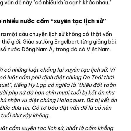
 vấn đề này "có nhiều khía cạnh khác nhau."
ó nhiều nước cấm “xuyên tạc lịch sử”
ạo ra một câu chuyện lịch sử không có thật vốn
n thế giới. Giáo sư Jörg Engelbert từng giảng bài
t số nước Đông Nam Á, trong đó có Việt Nam.
i có những luật chống lại xuyên tạc lịch sử. Ví
 có luật cấm phủ định diệt chủng Do Thái thời
ust", tiếng Hy Lạp có nghĩa là "thiêu đốt toàn
ời phụ nữ đã hơn chín mươi tuổi bị kết án như
phủ nhận vụ diệt chủng Holocaust. Bà bị kết án
 Đức đưa tin. Có tờ báo đặt vấn đề là có nên
tuổi như vậy không.
uật cấm xuyên tạc lịch sử, nhất là cấm khẳng