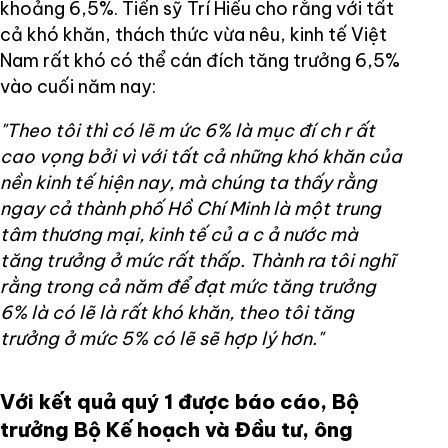
khoảng 6,5%. Tiến sỹ Trí Hiếu cho rằng với tất
cả khó khăn, thách thức vừa nêu, kinh tế Việt
Nam rất khó có thể cán đích tăng trưởng 6,5%
vào cuối năm nay:
"Theo tôi thì có lẽ m
ức
6% là mục đí
ch r
ất
cao vọng bởi vì với tất cả những khó khăn của
nền kinh tế hiện nay, mà chúng ta thấy rằng
ngay cả thành phố Hồ Chí Minh là một trung
tâm thương mại, kinh tế củ
a c
ả nước mà
tăng trưởng ở mức rất thấp. Thành ra tôi nghĩ
rằng trong cả năm để đạt mức tăng trưởng
6% là có lẽ là rất khó khăn, theo tôi tăng
trưởng ở mức 5% có lẽ sẽ hợp lý hơn."
Với kết quả quý 1 được báo cáo, Bộ
trưởng Bộ Kế hoạch và Đầu tư, ông