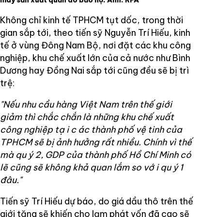
máy sản xuất quần áo bảo hộ. Ảnh: RFA
Không chỉ kinh tế TPHCM tụt dốc, trong thời
gian sắp tới, theo tiến sỹ Nguyễn Trí Hiếu, kinh
tế ở vùng Đông Nam Bộ, nơi đặt các khu công
nghiệp, khu chế xuất lớn của cả nước như Bình
Dương hay Đồng Nai sắp tới cũng đều sẽ bị trì
trệ:
"Nếu nhu cầu hàng Việt Nam trên thế giới
giảm thì chắc chắn là những khu chế xuất
công nghiệp tạ
i c
ác thành phố vệ tinh của
TPHCM sẽ bị ảnh hưởng rất nhiều. Chính vì thế
mà
qu
ý 2, GDP của thành phố Hồ Chí Minh có
lẽ cũng sẽ không khả quan lắm so vớ
i qu
ý 1
đâu."
Tiến sỹ Trí Hiếu dự báo, do giá dầu thô trên thế
giới tăng sẽ khiến cho lạm phát vốn đã cao sẽ