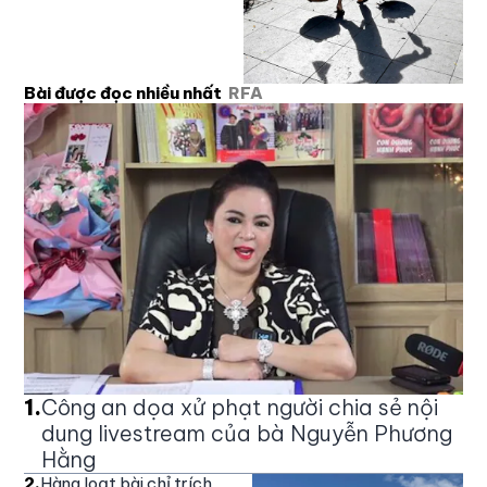
Bài được đọc nhiều nhất
RFA
1
.
Công an dọa xử phạt người chia sẻ nội
dung livestream của bà Nguyễn Phương
Hằng
2
.
Hàng loạt bài chỉ trích