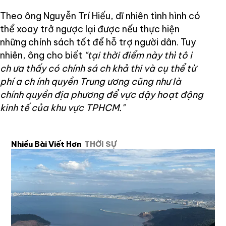
Theo ông Nguyễn Trí Hiếu, dĩ nhiên tình hình có
thể xoay trở ngược lại được nếu thực hiện
những chính sách tốt để hỗ trợ người dân. Tuy
nhiên, ông cho biết
"tại thời điểm này thì tô
i
ch
ưa thấy có chính sá
ch
khả thi và cụ thể từ
phí
a ch
ính quyền Trung ương cũng như là
chính quyền địa phương để vực dậy hoạt động
kinh tế của khu vực TPHCM."
Nhiều Bài Viết Hơn
THỜI SỰ