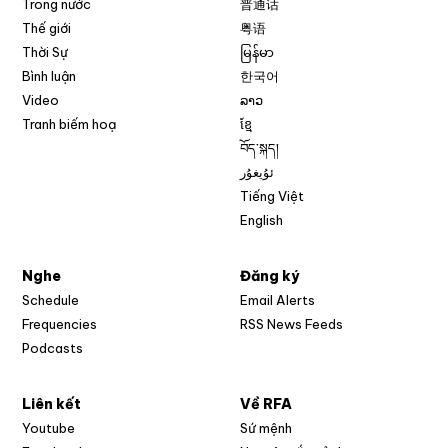
Trong nước
普通话
Thế giới
粤语
Thời Sự
မြန်မာ
Bình luận
한국어
Video
ລາວ
Tranh biếm hoạ
ខ្មែ
བོད་སྐད།
ئۇيغۇر
Tiếng Việt
English
Nghe
Đăng ký
Schedule
Email Alerts
Opens in new w
Frequencies
RSS News Feeds
Podcasts
Liên kết
Về RFA
Opens in new window
Youtube
Sứ mệnh
Opens in new window