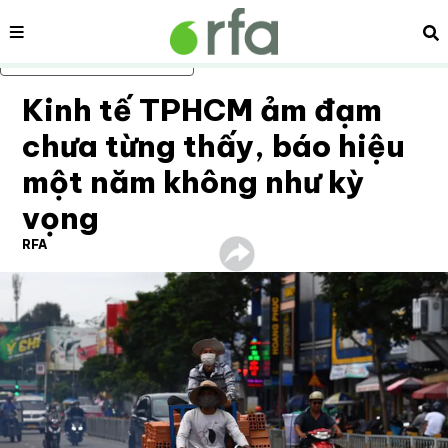
Nội dung
Tì
Bỏ qua nội dung chính
Kinh tế TPHCM ảm đạm
chưa từng thấy, báo hiệu
một năm không như kỳ
vọng
RFA