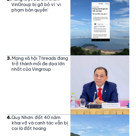
VinGroup bị gỡ bỏ vì ‘vi
phạm bản quyền’
3
.
Mạng xã hội Threads đang
trở thành mối đe dọa lớn
nhất của Vingroup
4
.
Quy Nhơn: đất 40 năm
khai vỡ và canh tác vẫn bị
coi là đất hoang