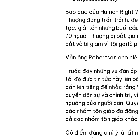
Báo cáo của Human Right W
Thượng đang trốn tránh, đe
tộc, giải tán những buổi cầ
70 người Thượng bị bắt gia
bắt và bị giam vì tội gọi là 
Vẫn ông Robertson cho biế
Trước đây những vụ đàn áp d
tới độ đưa tin tức này lên b
cần lên tiếng để nhắc rằng
quyền dân sự và chính trị, v
ngưỡng của người dân. Quyề
các nhóm tôn giáo đã đăng 
cả các nhóm tôn giáo khác
Có điểm đáng chú ý là rất 