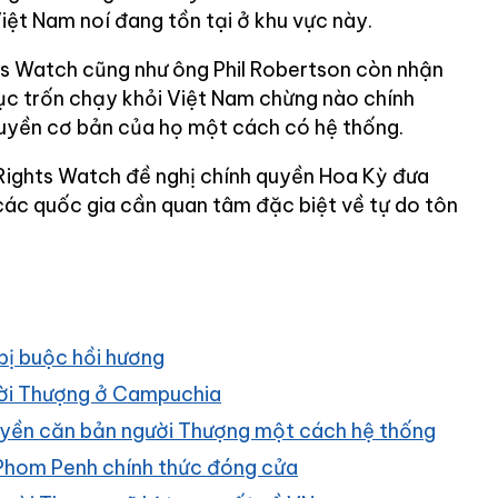
iệt Nam noí đang tồn tại ở khu vực này.
s Watch cũng như ông Phil Robertson còn nhận
tục trốn chạy khỏi Việt Nam chừng nào chính
uyền cơ bản của họ một cách có hệ thống.
 Rights Watch đề nghị chính quyền Hoa Kỳ đưa
 các quốc gia cần quan tâm đặc biệt về tự do tôn
bị buộc hồi hương
ười Thượng ở Campuchia
uyền căn bản người Thượng một cách hệ thống
 Phom Penh chính thức đóng cửa