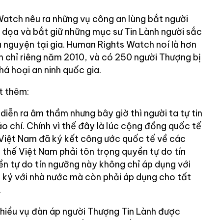
atch nêu ra những vụ công an lùng bắt người
 dọa và bắt giữ những mục sư Tin Lành người sắc
u nguyện tại gia. Human Rights Watch noí là hơn
m chỉ riêng năm 2010, và có 250 người Thượng bị
phá hoại an ninh quốc gia.
t thêm:
iễn ra âm thầm nhưng bây giờ thì người ta tự tin
áo chí. Chính vì thế đây là lúc cộng đồng quốc tế
 Việt Nam đã ký kết công ước quốc tế về các
ì thế Việt Nam phải tôn trọng quyền tự do tín
n tự do tín ngưỡng này không chỉ áp dụng với
ký với nhà nước mà còn phải áp dụng cho tất
.
nhiều vụ đàn áp người Thượng Tin Lành được