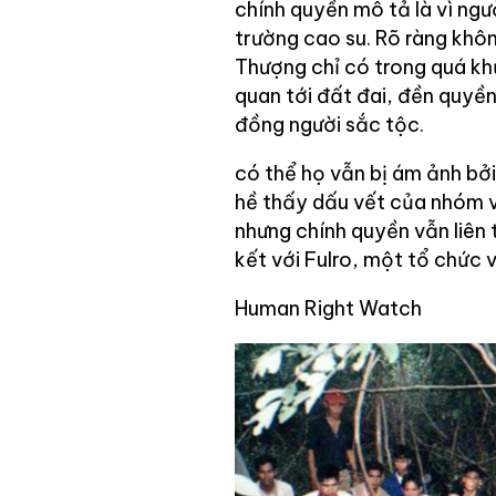
chính quyền mô tả là vì ng
trường cao su. Rõ ràng khôn
Thượng chỉ có trong quá khứ
quan tới đất đai, đền quyền
đồng người sắc tộc.
có thể họ vẫn bị ám ảnh bởi
hề thấy dấu vết của nhóm 
nhưng chính quyền vẫn liên
kết với Fulro, một tổ chức 
Human Right Watch