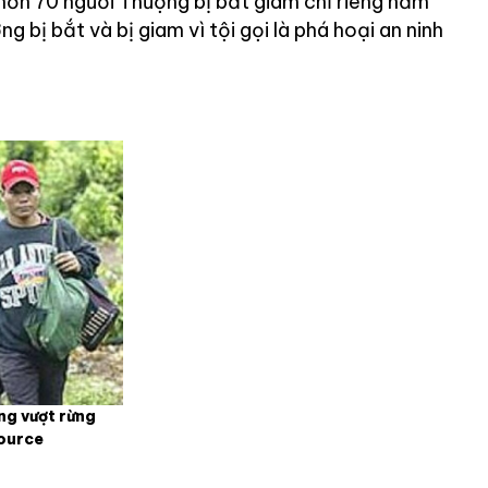
hơn 70 người Thượng bị bắt giam chỉ riêng năm
 bị bắt và bị giam vì tội gọi là phá hoại an ninh
ng vượt rừng
Source