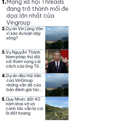
1
.
Mạng xã hội Threads
đang trở thành mối đe
dọa lớn nhất của
Vingroup
2
.
Dự án Vin Làng Vân:
vì sao dư luận dậy
sóng?
3
.
Vụ Nguyễn Thành
Nam:phép thử đối
với tham vọng cải
cách của ông Tô
Lâm
4
.
Dự án đèo Hải Vân
của VinGroup:
những vấn đề của
bản đánh giá tác
động môi trường
5
.
Quy Nhơn: đất 40
năm khai vỡ và
canh tác vẫn bị coi
là đất hoang