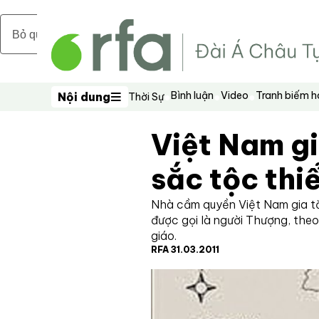
Bỏ qua nội dung chính
Bình luận
Video
Tranh biếm 
Nội dung
Thời Sự
Nội dung
Việt Nam gi
sắc tộc thi
Nhà cầm quyền Việt Nam gia tă
được gọi là người Thượng, theo 
giáo.
RFA 31.03.2011