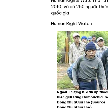
Human Rights Watch noí là 
2010, và có 250 người Thượng
quốc gia
Human Right Watch
Người Thượng bị đàn áp thườ
biên giới sang Campuchia. 
DongChuaCuuThe
(Source
DongChuaCuuThe)