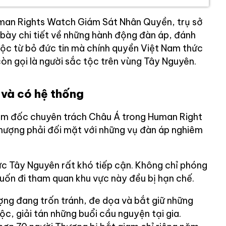
uman Rights Watch Giám Sát Nhân Quyền, trụ sở
 bày chi tiết về những hành động đàn áp, đánh
buộc từ bỏ đức tin mà chính quyền Việt Nam thức
còn gọi là người sắc tộc trên vùng Tây Nguyên.
 và có hệ thống
iám đốc chuyên trách Châu Á trong Human Right
Thượng phải đối mặt với những vụ đàn áp nghiêm
ực Tây Nguyên rất khó tiếp cận. Không chỉ phóng
uốn đi tham quan khu vực này đều bị hạn chế.
ợng đang trốn tránh, đe dọa và bắt giữ những
ộc, giải tán những buổi cầu nguyện tại gia.