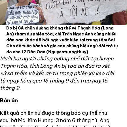
Do bị CA chặn đường không thể về Thạnh Hóa (Long
An) tham dự phiên tòa, chị Trần Ngọc Anh cùng nhiều
dân oan khác đã bất ngờ xuất hiện tại trung tâm Sài
Gòn để tuần hành và giơ cao những biểu ngữ đòi trả tự
do cho 12 Dân Oan
(Nguyentuongthuy)
Mười hai người chống cưỡng chế đất tại huyện
Thạnh Hóa, tỉnh Long An bị tòa án đưa ra xét
xử sơ thẩm và kết án tù trong phiên xử kéo dài
từ ngày hôm qua 15 tháng 9 đến trưa nay 16
tháng 9.
Bản án
Kết quả phiên xử được thông báo cụ thể như
sau: bà Mai Kim Hương: 3 năm 6 tháng tù, ông