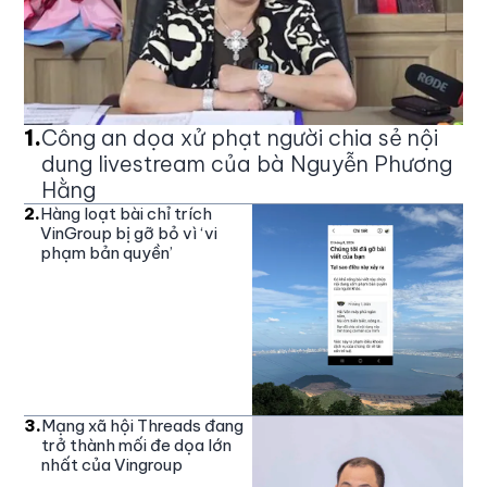
1
.
Công an dọa xử phạt người chia sẻ nội
dung livestream của bà Nguyễn Phương
Hằng
2
.
Hàng loạt bài chỉ trích
VinGroup bị gỡ bỏ vì ‘vi
phạm bản quyền’
3
.
Mạng xã hội Threads đang
trở thành mối đe dọa lớn
nhất của Vingroup