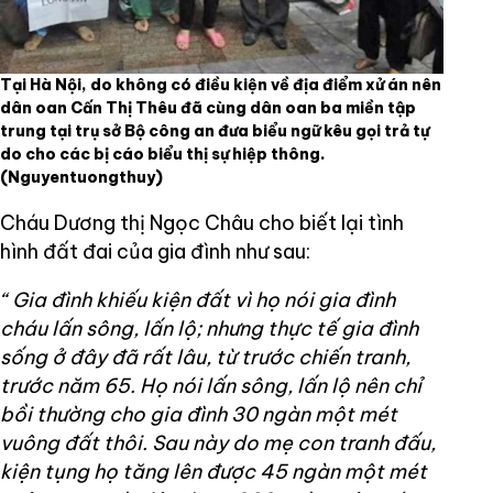
Tại Hà Nội, do không có điều kiện về địa điểm xử án nên
dân oan Cấn Thị Thêu đã cùng dân oan ba miền tập
trung tại trụ sở Bộ công an đưa biểu ngữ kêu gọi trả tự
do cho các bị cáo biểu thị sự hiệp thông.
(Nguyentuongthuy)
Cháu Dương thị Ngọc Châu cho biết lại tình
hình đất đai của gia đình như sau:
“ Gia đình khiếu kiện đất vì họ nói gia đình
cháu lấn sông, lấn lộ; nhưng thực tế gia đình
sống ở đây đã rất lâu, từ trước chiến tranh,
trước năm 65. Họ nói lấn sông, lấn lộ nên chỉ
bồi thường cho gia đình 30 ngàn một mét
vuông đất thôi. Sau này do mẹ con tranh đấu,
kiện tụng họ tăng lên được 45 ngàn một mét