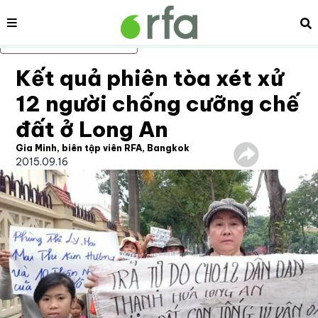
Nội dung
Tì
Bỏ qua nội dung chính
Kết quả phiên tòa xét xử
12 người chống cưỡng chế
đất ở Long An
Gia Minh, biên tập viên RFA, Bangkok
2015.09.16