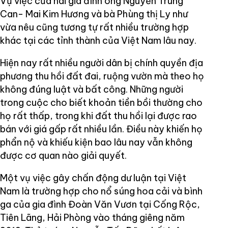
Vụ việc của hai gia đình ông Nguyễn Trung
Can- Mai Kim Hương và bà Phùng thị Ly như
vừa nêu cũng tương tự rất nhiều trường hợp
khác tại các tỉnh thành của Việt Nam lâu nay.
Hiện nay rất nhiều người dân bị chính quyền địa
phương thu hồi đất đai, ruộng vườn mà theo họ
không đúng luật và bất công. Những người
trong cuộc cho biết khoản tiền bồi thường cho
họ rất thấp, trong khi đất thu hồi lại được rao
bán với giá gấp rất nhiều lần. Điều này khiến họ
phẩn nộ và khiếu kiện bao lâu nay vẫn không
được cơ quan nào giải quyết.
Một vụ việc gây chấn động dư luận tại Việt
Nam là trường hợp cho nổ súng hoa cải và bình
ga của gia đình Đoàn Văn Vươn tại Cống Rộc,
Tiên Lãng, Hải Phòng vào tháng giêng năm