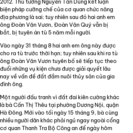
2012. Thủ tướng Nguyễn Tấn Dũng kết luận
biện pháp cưỡng chế của cơ quan chức năng
địa phương là sai; tuy nhiên sau đó hai anh em
ông Đoàn Văn Vươn, Đoàn Văn Quý vẫn bị
bắt, bị tuyên án tù 5 năm mỗi người.
Vào ngày 31 tháng 8 hai anh em ông này được
cho ra tù trước thời hạn; tuy nhiên sau khi ra tù
ông Đoàn Văn Vươn tuyên bố sẽ tiếp tục theo
đuổi những vụ kiện chưa được giải quyết lâu
nay về vấn đề đất đầm nuôi thủy sản của gia
đình ông.
Một người đấu tranh vì đất đai kiên cường khác
là bà Cấn Thị Thêu tại phường Dương Nội, quận
Hà Đông. Mới vào tối ngày 15 tháng 9, bà cùng
nhiều người dân khác phải ngủ ngay ngoài cổng
cơ quan Thanh Tra Bộ Công an để ngày hôm