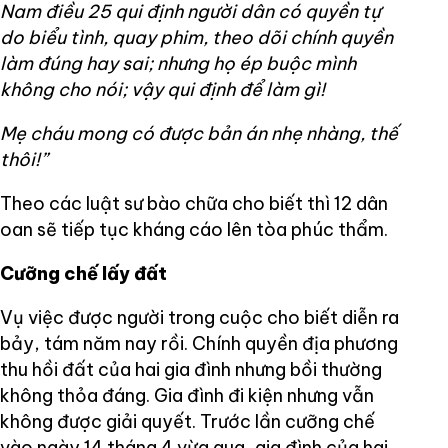
Nam điều 25 qui định người dân có quyền tự
do biểu tình, quay phim, theo dõi chính quyền
làm đúng hay sai; nhưng họ ép buộc mình
không cho nói; vậy qui định để làm gì!
Mẹ cháu mong có được bản án nhẹ nhàng, thế
thôi!”
Theo các luật sư bào chữa cho biết thì 12 dân
oan sẽ tiếp tục kháng cáo lên tòa phúc thẩm.
Cưỡng chế lấy đất
Vụ việc được người trong cuộc cho biết diễn ra
bảy, tám năm nay rồi. Chính quyền địa phương
thu hồi đất của hai gia đình nhưng bồi thường
không thỏa đáng. Gia đình đi kiện nhưng vẫn
không được giải quyết. Trước lần cưỡng chế
vào ngày 14 tháng 4 vừa qua, gia đình của hai