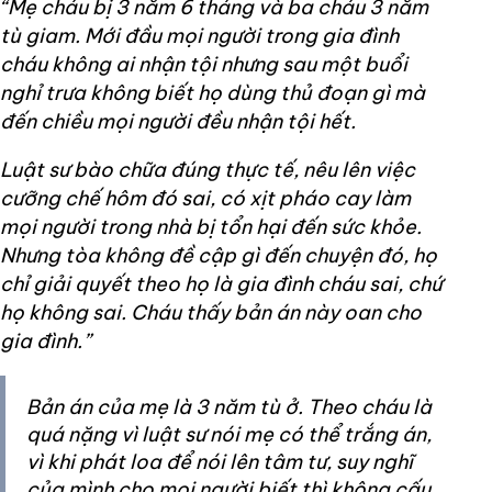
“Mẹ cháu bị 3 năm 6 tháng và ba cháu 3 năm
tù giam. Mới đầu mọi người trong gia đình
cháu không ai nhận tội nhưng sau một buổi
nghỉ trưa không biết họ dùng thủ đoạn gì mà
đến chiều mọi người đều nhận tội hết.
Luật sư bào chữa đúng thực tế, nêu lên việc
cưỡng chế hôm đó sai, có xịt pháo cay làm
mọi người trong nhà bị tổn hại đến sức khỏe.
Nhưng tòa không đề cập gì đến chuyện đó, họ
chỉ giải quyết theo họ là gia đình cháu sai, chứ
họ không sai. Cháu thấy bản án này oan cho
gia đình.”
Bản án của mẹ là 3 năm tù ở. Theo cháu là
quá nặng vì luật sư nói mẹ có thể trắng án,
vì khi phát loa để nói lên tâm tư, suy nghĩ
của mình cho mọi người biết thì không cấu