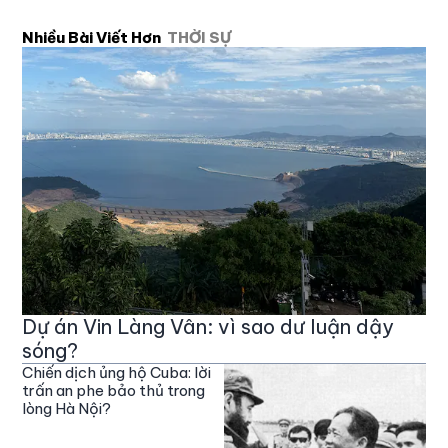
Nhiều Bài Viết Hơn
THỜI SỰ
Dự án Vin Làng Vân: vì sao dư luận dậy
sóng?
Chiến dịch ủng hộ Cuba: lời
trấn an phe bảo thủ trong
lòng Hà Nội?