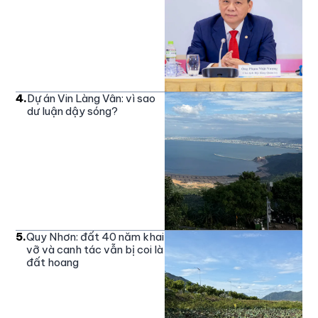
4
.
Dự án Vin Làng Vân: vì sao
dư luận dậy sóng?
5
.
Quy Nhơn: đất 40 năm khai
vỡ và canh tác vẫn bị coi là
đất hoang