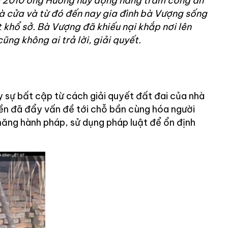
 2010 ông Hướng huy động hàng trăm công an
 cửa và từ đó đến nay gia đình bà Vượng sống
t khổ sở. Bà Vượng đã khiếu nại khắp nơi lên
ũng không ai trả lời, giải quyết.
 sự bất cập từ cách giải quyết đất đai của nhà
ền đã đẩy vấn đề tới chỗ bần cùng hóa người
năng hành pháp, sử dụng pháp luật để ổn định