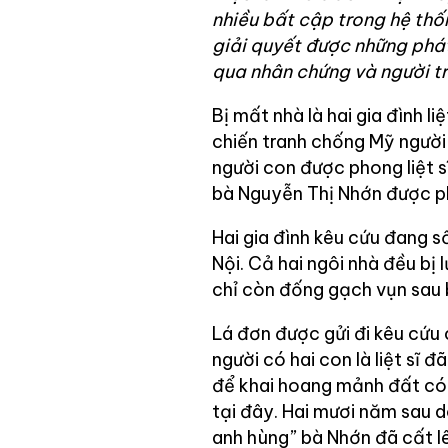
nhiều bất cập trong hệ thố
giải quyết được những phát
qua nhân chứng và người t
Bị mất nhà là hai gia đình li
chiến tranh chống Mỹ người 
người con được phong liệt sĩ
bà Nguyễn Thị Nhớn được p
Hai gia đình kêu cứu đang 
Nội. Cả hai ngôi nhà đều b
chỉ còn đống gạch vụn sau 
Lá đơn được gửi đi kêu cứu
người có hai con là liệt sĩ 
để khai hoang mảnh đất có 
tại đây. Hai mươi năm sau d
anh hùng” bà Nhớn đã cất l