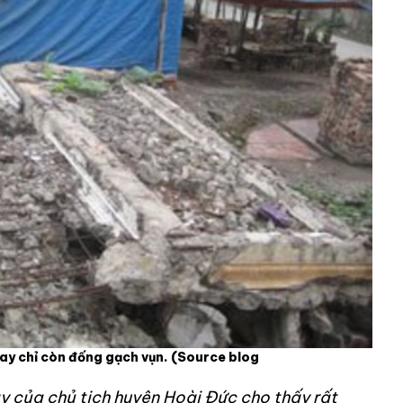
ay chỉ còn đống gạch vụn.
(Source blog
y của chủ tịch huyện Hoài Đức cho thấy rất