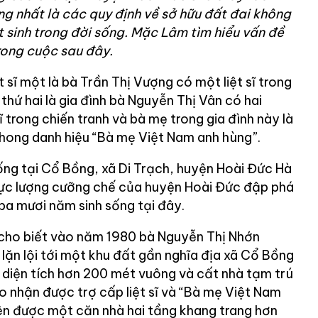
ng nhất là các quy định về sở hữu đất đai không
 sinh trong đời sống. Mặc Lâm tìm hiểu vấn đề
rong cuộc sau đây.
ệt sĩ một là bà Trần Thị Vượng có một liệt sĩ trong
thứ hai là gia đình bà Nguyễn Thị Vân có hai
 trong chiến tranh và bà mẹ trong gia đình này là
hong danh hiệu “Bà mẹ Việt Nam anh hùng”.
sống tại Cổ Bồng, xã Di Trạch, huyện Hoài Đức Hà
ị lực lượng cưỡng chế của huyện Hoài Đức đập phá
ba mươi năm sinh sống tại đây.
 cho biết vào năm 1980 bà Nguyễn Thị Nhớn
đã lặn lội tới một khu đất gần nghĩa địa xã Cổ Bồng
diện tích hơn 200 mét vuông và cất nhà tạm trú
o nhận được trợ cấp liệt sĩ và “Bà mẹ Việt Nam
ên được một căn nhà hai tầng khang trang hơn