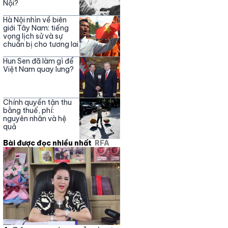
Nội?
Hà Nội nhìn về biên
giới Tây Nam: tiếng
vọng lịch sử và sự
chuẩn bị cho tương lai
Hun Sen đã làm gì để
Việt Nam quay lưng?
Chính quyền tận thu
bằng thuế, phí:
nguyên nhân và hệ
quả
Bài được đọc nhiều nhất
RFA