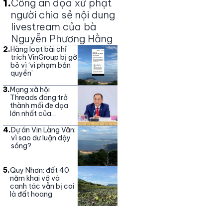
1
.
Công an dọa xử phạt
người chia sẻ nội dung
livestream của bà
Nguyễn Phương Hằng
2
.
Hàng loạt bài chỉ
trích VinGroup bị gỡ
bỏ vì ‘vi phạm bản
quyền’
3
.
Mạng xã hội
Threads đang trở
thành mối đe dọa
lớn nhất của
Vingroup
4
.
Dự án Vin Làng Vân:
vì sao dư luận dậy
sóng?
5
.
Quy Nhơn: đất 40
năm khai vỡ và
canh tác vẫn bị coi
là đất hoang