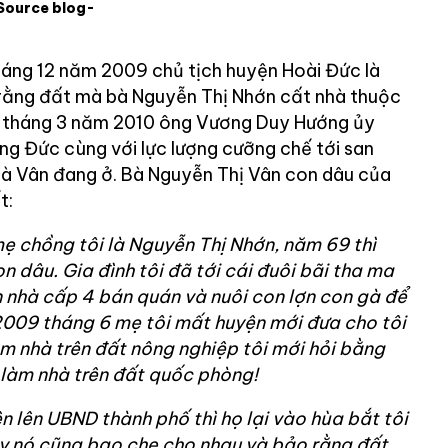
Source blog-
áng 12 năm 2009 chủ tịch huyện Hoài Đức là
ằng đất mà bà Nguyễn Thị Nhớn cất nhà thuộc
8 tháng 3 năm 2010 ông Vương Duy Hướng ủy
g Đức cùng với lực lượng cưỡng chế tới san
bà Vân đang ở. Bà Nguyễn Thị Vân con dâu của
t:
mẹ chồng tôi là Nguyễn Thị Nhớn, năm 69 thì
on dâu. Gia đình tôi đã tới cái đuôi bãi tha ma
 nhà cấp 4 bán quán và nuôi con lợn con gà để
009 tháng 6 mẹ tôi mất huyện mới đưa cho tôi
àm nhà trên đất nông nghiệp tôi mới hỏi bằng
à làm nhà trên đất quốc phòng!
ện lên UBND thành phố thì họ lại vào hùa bắt tôi
y nó cũng bao che cho nhau và bảo rằng đất