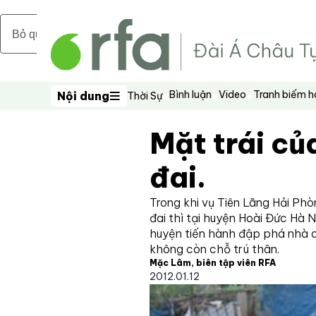
Bỏ qua nội dung chính
Bình luận
Video
Tranh biếm 
Nội dung
Thời Sự
Nội dung
Mặt trái củ
đai.
Trong khi vụ Tiên Lãng Hải Ph
đai thì tại huyện Hoài Đức Hà N
huyện tiến hành đập phá nhà 
không còn chỗ trú thân.
Mặc Lâm, biên tập viên RFA
2012.01.12