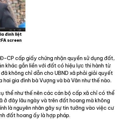
a đình liệt
 RFA screen
Đ-CP cấp giấy chứng nhận quyền sử dụng đất,
n khác gắn liền với đất có hiệu lực thi hành từ
đã không chỉ dẫn cho UBND xã phải giải quyết
 hai gia đình bà Vượng và bà Vân như thế nào.
ụ thể như thế nên các cán bộ cấp xã chỉ có thể
 đã ở đây lâu ngày và trên đất hoang mà không
ính là nguyên nhân gây sự tin tưởng vào việc cư
ảnh đất hoang ấy là hợp pháp.