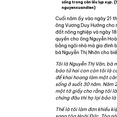
sống trong căn lều lụp xụp.
(
nguyenxuandien)
Cuối năm ấy vào ngày 21 th
ông Vương Duy Hướng cho r
đất nông nghiệp và ngày 1
quyền cho ông Nguyễn Hoàn
bằng ngôi nhà mà gia đình 
bà Nguyễn Thị Nhớn cho biế
Tôi là Nguyễn Thị Vân, bà 
báo tử hai con còn tôi là c
để khai hoang làm một căn
sống ở suốt 30 năm. Năm 2
một tờ giấy cho rằng tôi l
chứng đâu thì họ lại bảo l
Thế là tôi làm đơn khiếu ki
sang tòa Hoài Đức. Tòa nà