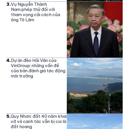
3
.
Vụ Nguyễn Thành
Nam:phép thử đối với
tham vọng cải cách của
ông Tô Lâm
4
.
Dự án đèo Hải Vân của
VinGroup: những vấn đề
của bản đánh giá tác động
môi trường
5
.
Quy Nhơn: đất 40 năm khai
vỡ và canh tác vẫn bị coi là
đất hoang