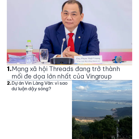
1
.
Mạng xã hội Threads đang trở thành
mối đe dọa lớn nhất của Vingroup
2
.
Dự án Vin Làng Vân: vì sao
dư luận dậy sóng?