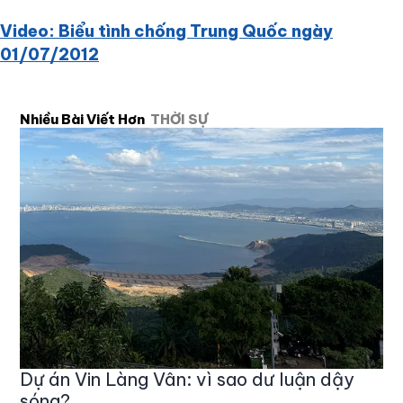
Video: Biểu tình chống Trung Quốc ngày
01/07/2012
Nhiều Bài Viết Hơn
THỜI SỰ
Dự án Vin Làng Vân: vì sao dư luận dậy
sóng?