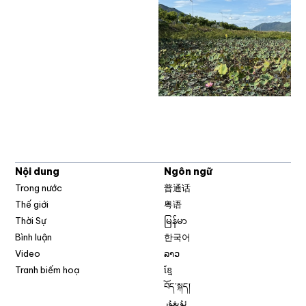
Nội dung
Ngôn ngữ
Trong nước
普通话
Thế giới
粤语
Thời Sự
မြန်မာ
Bình luận
한국어
Video
ລາວ
Tranh biếm hoạ
ខ្មែ
བོད་སྐད།
ئۇيغۇر