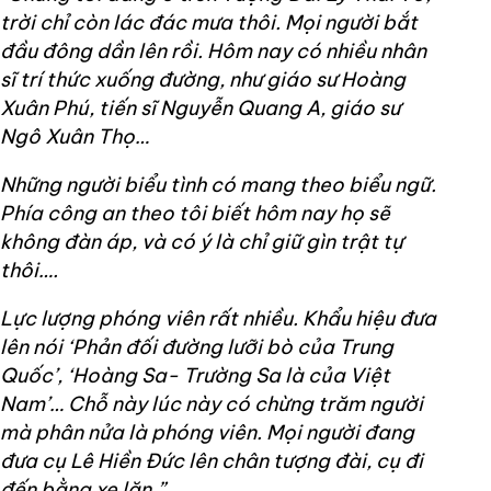
trời chỉ còn lác đác mưa thôi. Mọi người bắt
đầu đông dần lên rồi. Hôm nay có nhiều nhân
sĩ trí thức xuống đường, như giáo sư Hoàng
Xuân Phú, tiến sĩ Nguyễn Quang A, giáo sư
Ngô Xuân Thọ…
Những người biểu tình có mang theo biểu ngữ.
Phía công an theo tôi biết hôm nay họ sẽ
không đàn áp, và có ý là chỉ giữ gìn trật tự
thôi….
Lực lượng phóng viên rất nhiều. Khẩu hiệu đưa
lên nói ‘Phản đối đường lưỡi bò của Trung
Quốc’, ‘Hoàng Sa- Trường Sa là của Việt
Nam’… Chỗ này lúc này có chừng trăm người
mà phân nửa là phóng viên. Mọi người đang
đưa cụ Lê Hiền Đức lên chân tượng đài, cụ đi
đến bằng xe lăn.”