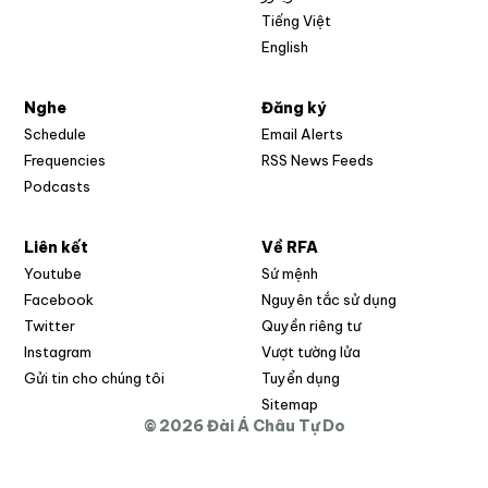
Tiếng Việt
English
Nghe
Đăng ký
Schedule
Email Alerts
Opens in new w
Frequencies
RSS News Feeds
Podcasts
Liên kết
Về RFA
Opens in new window
Youtube
Sứ mệnh
Opens in new window
Facebook
Nguyên tắc sử dụng
Opens in new window
Twitter
Quyền riêng tư
Opens in new window
Instagram
Vượt tường lửa
Opens in new window
Gửi tin cho chúng tôi
Tuyển dụng
Opens in new window
Sitemap
© 2026 Đài Á Châu Tự Do