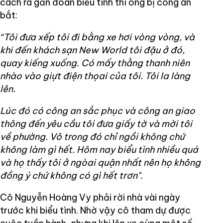
cách ra gần đoàn biểu tình thì ông bị công an
bắt:
“Tôi đưa xếp tôi đi bằng xe hơi vòng vòng, và
khi đến khách sạn New World tôi đậu ở đó,
quay kiếng xuống. Có mấy thằng thanh niên
nhào vào giựt điện thọai của tôi. Tôi la làng
lên.
Lúc đó có công an sắc phục và công an giao
thông đến yêu cầu tôi đưa giấy tờ và mời tôi
về phường. Vô trong đó chỉ ngồi không chứ
không làm gì hết. Hôm nay biểu tình nhiều quá
và họ thấy tôi ở ngòai quận nhất nên họ không
đồng ý chứ không có gì hết trơn".
Cô Nguyễn Hoàng Vy phải rời nhà vài ngày
trước khi biểu tình. Nhờ vậy cô tham dự được