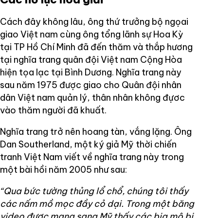
Cách đây không lâu, ông thứ trưởng bộ ngọai
giao Việt nam cùng ông tổng lãnh sự Hoa Kỳ
tại TP Hồ Chí Minh đã đến thăm và thắp hương
tại nghĩa trang quân đội Việt nam Cộng Hòa
hiện tọa lạc tại Bình Dương. Nghĩa trang này
sau năm 1975 được giao cho Quân đội nhân
dân Việt nam quản lý, thân nhân không đựơc
vào thăm người đã khuất.
Nghĩa trang trở nên hoang tàn, vắng lặng. Ông
Dan Southerland, một ký giả Mỹ thời chiến
tranh Việt Nam viết về nghĩa trang này trong
một bài hồi năm 2005 như sau:
“Qua bức tường thủng lổ chổ, chúng tôi thấy
các nấm mồ mọc đầy cỏ dại. Trong một băng
video được mang sang Mỹ thấy các bia mộ bị