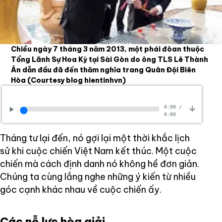
Chiều ngày 7 tháng 3 năm 2013, một phái đòan thuộc
Tổng Lãnh Sự Hoa Kỳ tại Sài Gòn do ông TLS Lê Thành
Ân dẫn đầu đã đến thăm nghĩa trang Quân Đội Biên
Hòa
(Courtesy blog hientinhvn)
0:00
/
0:00
Tháng tư lại đến, nó gợi lại một thời khắc lịch
sử khi cuộc chiến Việt Nam kết thúc. Một cuộc
chiến mà cách định danh nó không hề đơn giản.
Chúng ta cùng lắng nghe những ý kiến từ nhiều
góc cạnh khác nhau về cuộc chiến ấy.
Các nỗ lực hòa giải