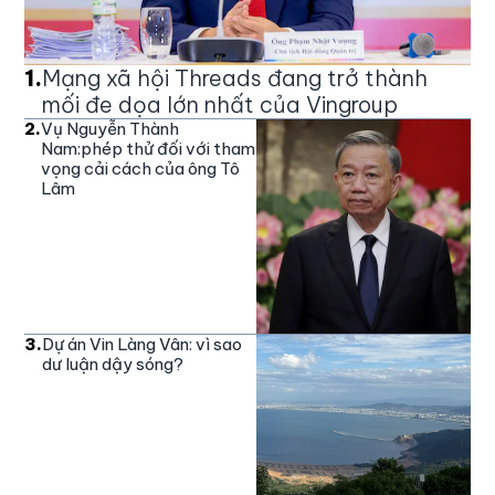
1
.
Mạng xã hội Threads đang trở thành
mối đe dọa lớn nhất của Vingroup
2
.
Vụ Nguyễn Thành
Nam:phép thử đối với tham
vọng cải cách của ông Tô
Lâm
3
.
Dự án Vin Làng Vân: vì sao
dư luận dậy sóng?