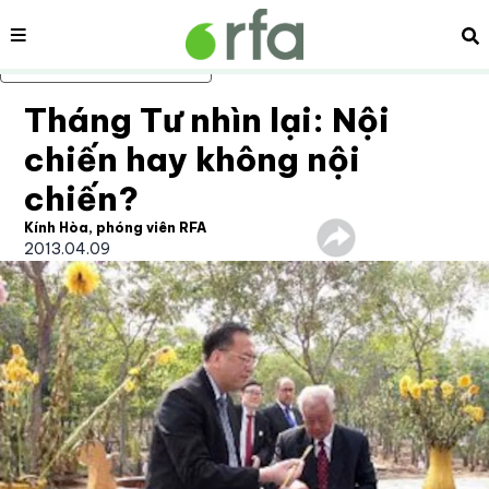
Nội dung
Tì
Bỏ qua nội dung chính
Tháng Tư nhìn lại: Nội
chiến hay không nội
chiến?
Kính Hòa, phóng viên RFA
2013.04.09