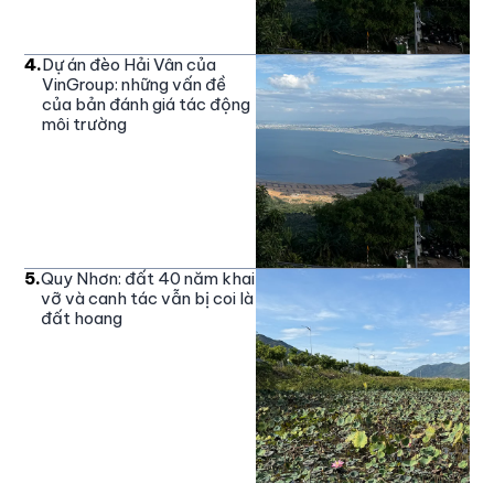
4
.
Dự án đèo Hải Vân của
VinGroup: những vấn đề
của bản đánh giá tác động
môi trường
5
.
Quy Nhơn: đất 40 năm khai
vỡ và canh tác vẫn bị coi là
đất hoang