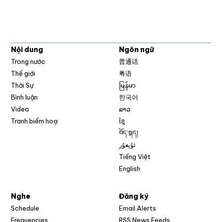
Nội dung
Ngôn ngữ
Trong nước
普通话
Thế giới
粤语
Thời Sự
မြန်မာ
Bình luận
한국어
Video
ລາວ
Tranh biếm hoạ
ខ្មែ
བོད་སྐད།
ئۇيغۇر
Tiếng Việt
English
Nghe
Đăng ký
Schedule
Email Alerts
Opens in new w
Frequencies
RSS News Feeds