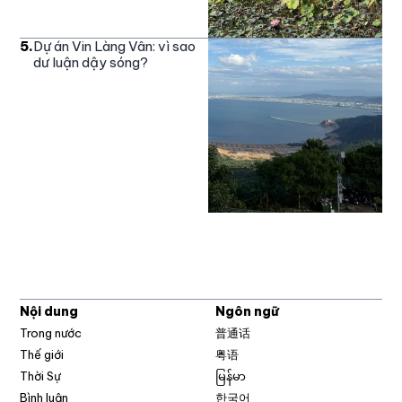
5
.
Dự án Vin Làng Vân: vì sao
dư luận dậy sóng?
Nội dung
Ngôn ngữ
Trong nước
普通话
Thế giới
粤语
Thời Sự
မြန်မာ
Bình luận
한국어