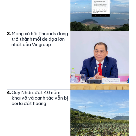
3
.
Mạng xã hội Threads đang
trở thành mối đe dọa lớn
nhất của Vingroup
4
.
Quy Nhơn: đất 40 năm
khai vỡ và canh tác vẫn bị
coi là đất hoang