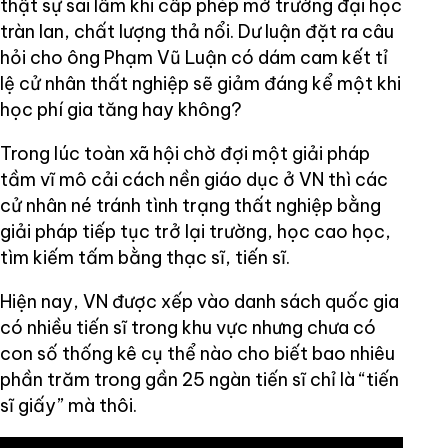
thật sự sai lầm khi cấp phép mở trường đại học
tràn lan, chất lượng thả nổi. Dư luận đặt ra câu
hỏi cho ông Phạm Vũ Luận có dám cam kết tỉ
lệ cử nhân thất nghiệp sẽ giảm đáng kể một khi
học phí gia tăng hay không?
Trong lúc toàn xã hội chờ đợi một giải pháp
tầm vĩ mô cải cách nền giáo dục ở VN thì các
cử nhân né tránh tình trạng thất nghiệp bằng
giải pháp tiếp tục trở lại trường, học cao học,
tìm kiếm tấm bằng thạc sĩ, tiến sĩ.
Hiện nay, VN được xếp vào danh sách quốc gia
có nhiều tiến sĩ trong khu vực nhưng chưa có
con số thống kê cụ thể nào cho biết bao nhiêu
phần trăm trong gần 25 ngàn tiến sĩ chỉ là “tiến
sĩ giấy” mà thôi.