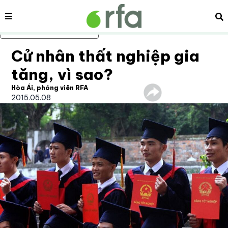
Nội dung
Tì
Bỏ qua nội dung chính
Cử nhân thất nghiệp gia
tăng, vì sao?
Hòa Ái, phóng viên RFA
2015.05.08