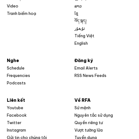
Video
ລາວ
Tranh biếm hoạ
ខ្មែ
བོད་སྐད།
ئۇيغۇر
Tiếng Việt
English
Nghe
Đăng ký
Schedule
Email Alerts
Opens in new w
Frequencies
RSS News Feeds
Podcasts
Liên kết
Về RFA
Opens in new window
Youtube
Sứ mệnh
Opens in new window
Facebook
Nguyên tắc sử dụng
Opens in new window
Twitter
Quyền riêng tư
Opens in new window
Instagram
Vượt tường lửa
Opens in new window
Gửi tin cho chúng tôi
Tuyển dụng