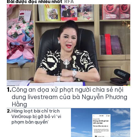
Bài được đọc nhiều nhất
RFA
1
.
Công an dọa xử phạt người chia sẻ nội
dung livestream của bà Nguyễn Phương
Hằng
2
.
Hàng loạt bài chỉ trích
VinGroup bị gỡ bỏ vì ‘vi
phạm bản quyền’