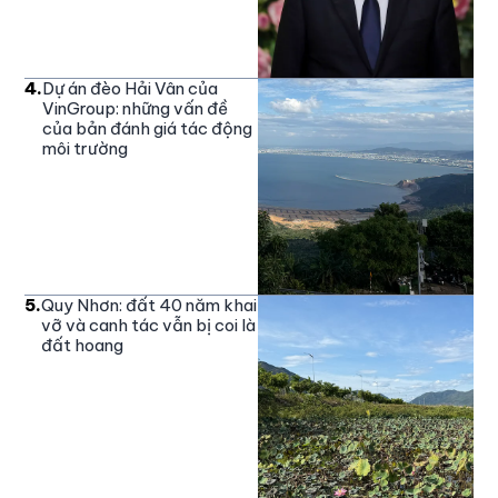
4
.
Dự án đèo Hải Vân của
VinGroup: những vấn đề
của bản đánh giá tác động
môi trường
5
.
Quy Nhơn: đất 40 năm khai
vỡ và canh tác vẫn bị coi là
đất hoang