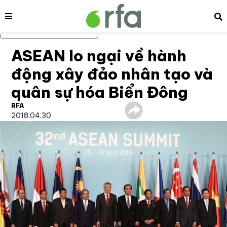
Nội dung
Tì
Bỏ qua nội dung chính
ASEAN lo ngại về hành
động xây đảo nhân tạo và
quân sự hóa Biển Đông
RFA
2018.04.30