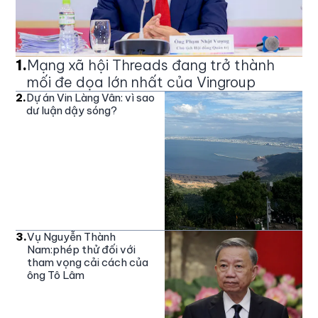
1
.
Mạng xã hội Threads đang trở thành
mối đe dọa lớn nhất của Vingroup
2
.
Dự án Vin Làng Vân: vì sao
dư luận dậy sóng?
3
.
Vụ Nguyễn Thành
Nam:phép thử đối với
tham vọng cải cách của
ông Tô Lâm