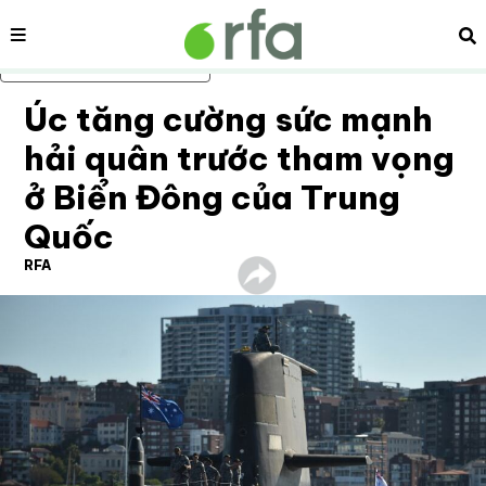
Nội dung
Tì
Bỏ qua nội dung chính
Úc tăng cường sức mạnh
hải quân trước tham vọng
ở Biển Đông của Trung
Quốc
RFA