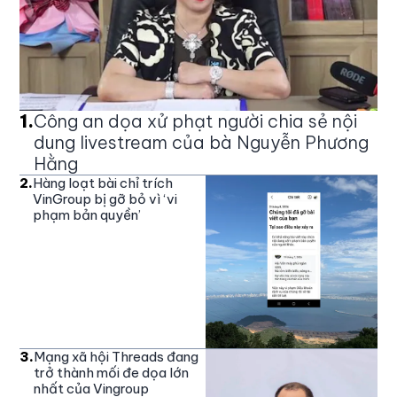
1
.
Công an dọa xử phạt người chia sẻ nội
dung livestream của bà Nguyễn Phương
Hằng
2
.
Hàng loạt bài chỉ trích
VinGroup bị gỡ bỏ vì ‘vi
phạm bản quyền’
3
.
Mạng xã hội Threads đang
trở thành mối đe dọa lớn
nhất của Vingroup