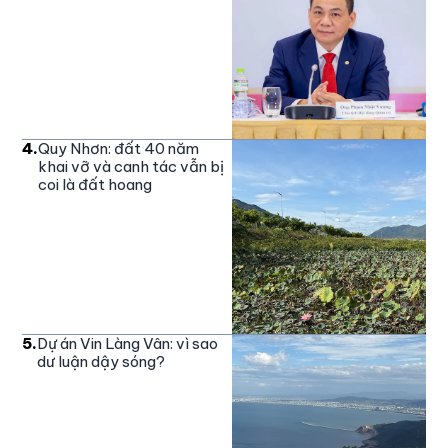
4
.
Quy Nhơn: đất 40 năm
khai vỡ và canh tác vẫn bị
coi là đất hoang
5
.
Dự án Vin Làng Vân: vì sao
dư luận dậy sóng?