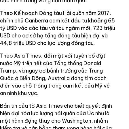
của mình trong vòng năm năm qua.
Theo Kế hoạch Đóng tàu Hải quân năm 2017,
chính phủ Canberra cam kết đầu tư khoảng 65
tỷ USD vào các tàu và tàu ngầm mới, 723 triệu
USD cho cơ sở hạ tầng đóng tàu hiện đại và
44,8 triệu USD cho lực lượng đóng tàu.
Theo Asia Times, đối mặt với tuyên bố đặt
nước Mỹ trên hết của Tổng thống Donald
Trump, và nguy cơ bành trướng của Trung
Quốc ở Biển Đông, Australia đang tìm cách
điền vào chỗ trống trong cam kết của Mỹ về
an ninh khu vực.
Bản tin của tờ Asia Times cho biết quyết định
hiện đại hóa lực lượng hải quân của Úc như là
một hành động thay cho Washington, nhằm
kiểm tra và cân bằng tham vọng hàng hải của