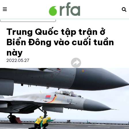
Nội dung
Tì
Bỏ qua nội dung chính
Trung Quốc tập trận ở
Biển Đông vào cuối tuần
này
2022.05.27