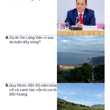
4
.
Dự án Vin Làng Vân: vì sao
dư luận dậy sóng?
5
.
Quy Nhơn: đất 40 năm khai
vỡ và canh tác vẫn bị coi là
đất hoang