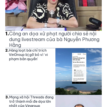
1
.
Công an dọa xử phạt người chia sẻ nội
dung livestream của bà Nguyễn Phương
Hằng
2
.
Hàng loạt bài chỉ trích
VinGroup bị gỡ bỏ vì ‘vi
phạm bản quyền’
3
.
Mạng xã hội Threads đang
trở thành mối đe dọa lớn
nhất của Vingroup