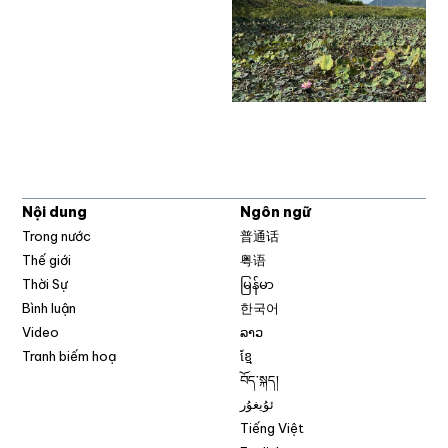
Nội dung
Ngôn ngữ
Trong nước
普通话
Thế giới
粤语
Thời Sự
မြန်မာ
Bình luận
한국어
Video
ລາວ
Tranh biếm hoạ
ខ្មែ
བོད་སྐད།
ئۇيغۇر
Tiếng Việt