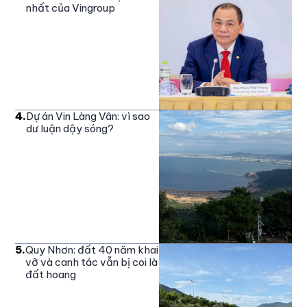
nhất của Vingroup
4
.
Dự án Vin Làng Vân: vì sao
dư luận dậy sóng?
5
.
Quy Nhơn: đất 40 năm khai
vỡ và canh tác vẫn bị coi là
đất hoang