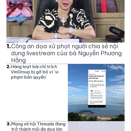
1
.
Công an dọa xử phạt người chia sẻ nội
dung livestream của bà Nguyễn Phương
Hằng
2
.
Hàng loạt bài chỉ trích
VinGroup bị gỡ bỏ vì ‘vi
phạm bản quyền’
3
.
Mạng xã hội Threads đang
trở thành mối đe dọa lớn