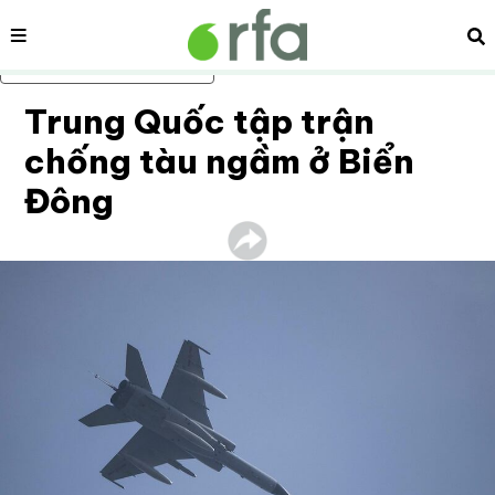
Nội dung
Tì
Bỏ qua nội dung chính
Trung Quốc tập trận
chống tàu ngầm ở Biển
Đông