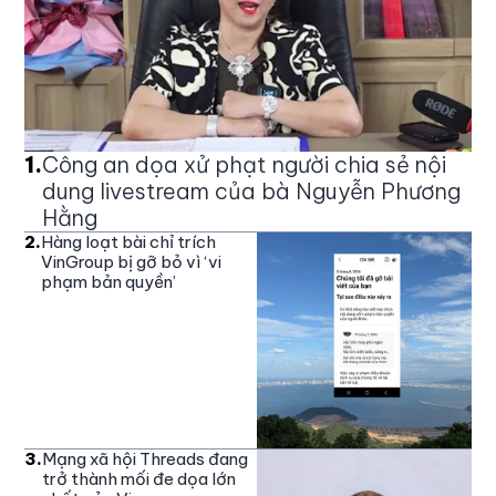
1
.
Công an dọa xử phạt người chia sẻ nội
dung livestream của bà Nguyễn Phương
Hằng
2
.
Hàng loạt bài chỉ trích
VinGroup bị gỡ bỏ vì ‘vi
phạm bản quyền’
3
.
Mạng xã hội Threads đang
trở thành mối đe dọa lớn