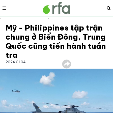
Nội dung
Tì
Bỏ qua nội dung chính
Mỹ - Philippines tập trận
chung ở Biển Đông, Trung
Quốc cũng tiến hành tuần
tra
2024.01.04