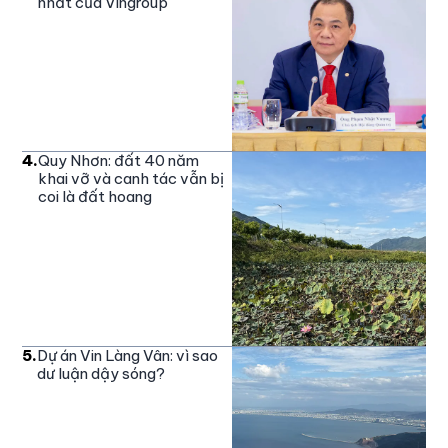
nhất của Vingroup
4
.
Quy Nhơn: đất 40 năm
khai vỡ và canh tác vẫn bị
coi là đất hoang
5
.
Dự án Vin Làng Vân: vì sao
dư luận dậy sóng?